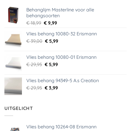
Behanglijm Masterline voor alle
behangsoorten
Oorspronkelijke
Huidige
€
18,99
€
9,99
prijs
prijs
Vlies behang 10080-32 Erismann
was:
is:
Oorspronkelijke
Huidige
€
39,00
€ 18,99.
€
5,99
€ 9,99.
prijs
prijs
was:
is:
Vlies behang 10080-01 Erismann
€ 39,00.
€ 5,99.
Oorspronkelijke
Huidige
€
29,95
€
5,99
prijs
prijs
was:
is:
Vlies behang 94349-5 A.s Creation
€ 29,95.
€ 5,99.
Oorspronkelijke
Huidige
€
29,95
€
3,99
prijs
prijs
was:
is:
€ 29,95.
€ 3,99.
UITGELICHT
Vlies behang 10264-08 Erismann