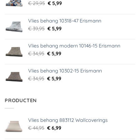
Oorspronkelijke
Huidige
€
29,95
€
5,99
prijs
prijs
was:
is:
Vlies behang 10318-47 Erismann
€ 29,95.
€ 5,99.
Oorspronkelijke
Huidige
€
39,95
€
5,99
prijs
prijs
was:
is:
Vlies behang modern 10146-15 Erismann
€ 39,95.
€ 5,99.
Oorspronkelijke
Huidige
€
34,95
€
5,99
prijs
prijs
was:
is:
Vlies behang 10302-15 Erismann
€ 34,95.
€ 5,99.
Oorspronkelijke
Huidige
€
34,95
€
5,99
prijs
prijs
was:
is:
€ 34,95.
€ 5,99.
PRODUCTEN
Vlies behang 883112 Wallcoverings
Oorspronkelijke
Huidige
€
44,95
€
6,99
prijs
prijs