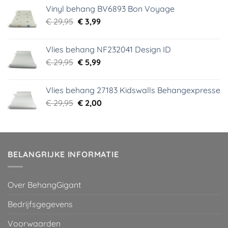
was:
is:
Vinyl behang BV6893 Bon Voyage
€ 44,95.
€ 6,99.
Oorspronkelijke
Huidige
€
29,95
€
3,99
prijs
prijs
was:
is:
Vlies behang NF232041 Design ID
€ 29,95.
€ 3,99.
Oorspronkelijke
Huidige
€
29,95
€
5,99
prijs
prijs
was:
is:
Vlies behang 27183 Kidswalls Behangexpresse
€ 29,95.
€ 5,99.
Oorspronkelijke
Huidige
€
29,95
€
2,00
prijs
prijs
was:
is:
€ 29,95.
€ 2,00.
BELANGRIJKE INFORMATIE
Over BehangGigant
Bedrijfsgegevens
Voorwaarden