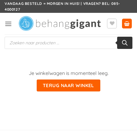
Ga
VANDAAG BESTELD = MORGEN IN HUIS! | VRAGEN? BEL: 085-
4000127
naar
inhoud
Producten
zoeken
Je winkelwagen is momenteel leeg.
TERUG NAAR WINKEL