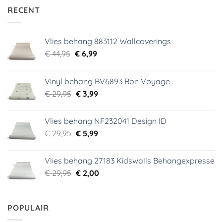
RECENT
Vlies behang 883112 Wallcoverings
Oorspronkelijke
Huidige
€
44,95
€
6,99
prijs
prijs
was:
is:
Vinyl behang BV6893 Bon Voyage
€ 44,95.
€ 6,99.
Oorspronkelijke
Huidige
€
29,95
€
3,99
prijs
prijs
was:
is:
Vlies behang NF232041 Design ID
€ 29,95.
€ 3,99.
Oorspronkelijke
Huidige
€
29,95
€
5,99
prijs
prijs
was:
is:
Vlies behang 27183 Kidswalls Behangexpresse
€ 29,95.
€ 5,99.
Oorspronkelijke
Huidige
€
29,95
€
2,00
prijs
prijs
was:
is:
€ 29,95.
€ 2,00.
POPULAIR