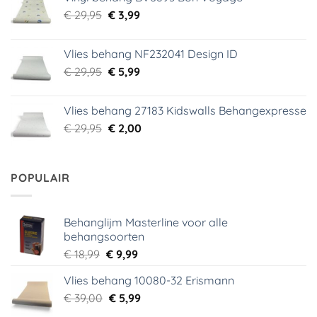
€ 44,95.
€ 6,99.
Oorspronkelijke
Huidige
€
29,95
€
3,99
prijs
prijs
was:
is:
Vlies behang NF232041 Design ID
€ 29,95.
€ 3,99.
Oorspronkelijke
Huidige
€
29,95
€
5,99
prijs
prijs
was:
is:
Vlies behang 27183 Kidswalls Behangexpresse
€ 29,95.
€ 5,99.
Oorspronkelijke
Huidige
€
29,95
€
2,00
prijs
prijs
was:
is:
€ 29,95.
€ 2,00.
POPULAIR
Behanglijm Masterline voor alle
behangsoorten
Oorspronkelijke
Huidige
€
18,99
€
9,99
prijs
prijs
Vlies behang 10080-32 Erismann
was:
is:
Oorspronkelijke
Huidige
€
39,00
€ 18,99.
€
5,99
€ 9,99.
prijs
prijs