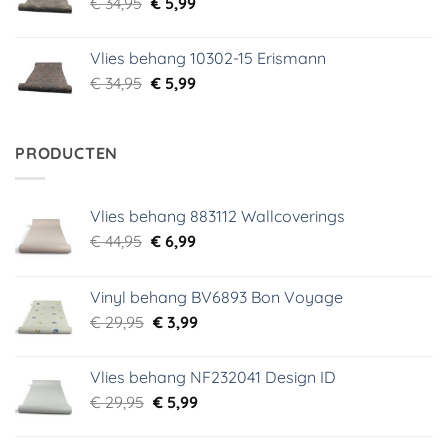
Oorspronkelijke
Huidige
€
34,95
€
5,99
prijs
prijs
was:
is:
Vlies behang 10302-15 Erismann
€ 34,95.
€ 5,99.
Oorspronkelijke
Huidige
€
34,95
€
5,99
prijs
prijs
was:
is:
€ 34,95.
€ 5,99.
PRODUCTEN
Vlies behang 883112 Wallcoverings
Oorspronkelijke
Huidige
€
44,95
€
6,99
prijs
prijs
was:
is:
Vinyl behang BV6893 Bon Voyage
€ 44,95.
€ 6,99.
Oorspronkelijke
Huidige
€
29,95
€
3,99
prijs
prijs
was:
is:
Vlies behang NF232041 Design ID
€ 29,95.
€ 3,99.
Oorspronkelijke
Huidige
€
29,95
€
5,99
prijs
prijs
was:
is: