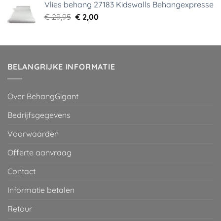
Vlies behang 27183 Kidswalls Behangexpresse
€ 29,95.
€ 5,99.
Oorspronkelijke
Huidige
€
29,95
€
2,00
prijs
prijs
was:
is:
€ 29,95.
€ 2,00.
BELANGRIJKE INFORMATIE
Over BehangGigant
Bedrijfsgegevens
Voorwaarden
Offerte aanvraag
Contact
Informatie betalen
Retour