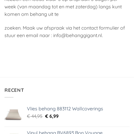
week (van maandag tot en met zaterdag) langs kunt
komen om behang uit te
zoeken. Maak uw afspraak via het contact formulier of
stuur een email naar : info@behanggigant.nl.
RECENT
Vlies behang 883112 Wallcoverings
Oorspronkelijke
Huidige
€
44,95
€
6,99
prijs
prijs
was:
is:
Vinyl behang BV6893 Bon Voyage