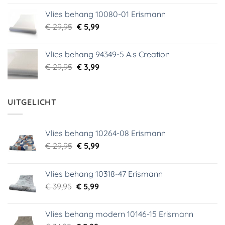
was:
is:
Vlies behang 10080-01 Erismann
€ 39,00.
€ 5,99.
Oorspronkelijke
Huidige
€
29,95
€
5,99
prijs
prijs
was:
is:
Vlies behang 94349-5 A.s Creation
€ 29,95.
€ 5,99.
Oorspronkelijke
Huidige
€
29,95
€
3,99
prijs
prijs
was:
is:
€ 29,95.
€ 3,99.
UITGELICHT
Vlies behang 10264-08 Erismann
Oorspronkelijke
Huidige
€
29,95
€
5,99
prijs
prijs
was:
is:
Vlies behang 10318-47 Erismann
€ 29,95.
€ 5,99.
Oorspronkelijke
Huidige
€
39,95
€
5,99
prijs
prijs
was:
is:
Vlies behang modern 10146-15 Erismann
€ 39,95.
€ 5,99.