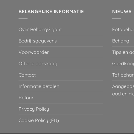
€ 29,95.
€ 2,00.
BELANGRIJKE INFORMATIE
NIEUWS
Over BehangGigant
Fotobeha
Bedrijfsgegevens
Behang
Voorwaarden
Tips en a
Offerte aanvraag
Goedkoop
Contact
Tof behan
Informatie betalen
Aangepaste
oud en ni
Retour
Privacy Policy
Cookie Policy (EU)