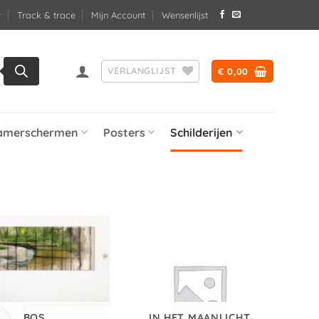
Track & trace
Mijn Account
Wensenlijst
VERLANGLIJST
€
0,00
amerschermen
Posters
Schilderijen
BOS
IN HET MAANLICHT