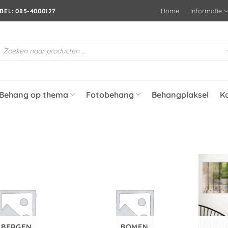
Home
Informatie
BEL: 085-4000127
roducten
oeken
Behang op thema
Fotobehang
Behangplaksel
K
BERGEN
BOMEN