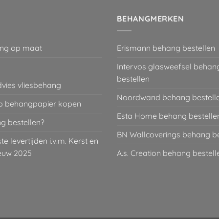
€ 29,95.
€ 3,99.
€ 34,95.
€ 5,
BEHANGMERKEN
ng op maat
Erismann behang bestellen
Intervos glasweefsel behan
bestellen
dvies vliesbehang
Noordwand behang bestell
 behangpapier kopen
Esta Home behang bestelle
g bestellen?
BN Wallcoverings behang be
 levertijden i.v.m. Kerst en
euw 2025
A.s. Creation behang bestell