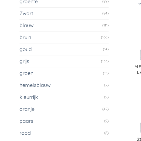
groente
(89)
1
Zwart
(84)
blauw
(111)
bruin
(166)
goud
(14)
grijs
(133)
ME
L
groen
(15)
hemelsblauw
(2)
kleurrijk
(9)
oranje
(42)
paars
(9)
rood
(8)
Z