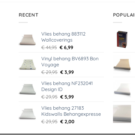
RECENT
POPULAI
Vlies behang 883112
Wallcoverings
Oorspronkelijke
Huidige
€
44,95
€
6,99
prijs
prijs
Vinyl behang BV6893 Bon
was:
is:
Voyage
€ 44,95.
€ 6,99.
Oorspronkelijke
Huidige
€
29,95
€
3,99
prijs
prijs
Vlies behang NF232041
was:
is:
Design ID
€ 29,95.
€ 3,99.
Oorspronkelijke
Huidige
€
29,95
€
5,99
prijs
prijs
Vlies behang 27183
was:
is:
Kidswalls Behangexpresse
€ 29,95.
€ 5,99.
Oorspronkelijke
Huidige
€
29,95
€
2,00
prijs
prijs
was:
is: