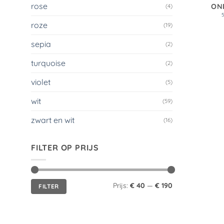
rose
ON
(4)
roze
(19)
sepia
(2)
turquoise
(2)
violet
(5)
wit
(59)
zwart en wit
(16)
FILTER OP PRIJS
Min.
Max.
Prijs:
€ 40
—
€ 190
FILTER
prijs
prijs