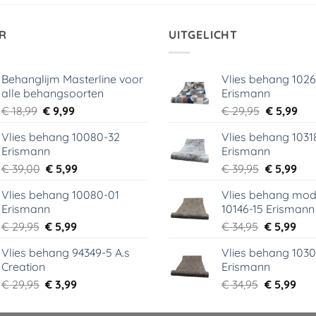
R
UITGELICHT
Behanglijm Masterline voor
Vlies behang 102
alle behangsoorten
Erismann
Oorspronkelijke
Huidige
Oorspronk
Hui
€
18,99
€
9,99
€
29,95
€
5,99
prijs
prijs
prijs
prij
Vlies behang 10080-32
Vlies behang 1031
was:
is:
was:
is:
Erismann
Erismann
€ 18,99.
€ 9,99.
€ 29,95.
€ 5,
Oorspronkelijke
Huidige
Oorspronk
Hui
€
39,00
€
5,99
€
39,95
€
5,99
prijs
prijs
prijs
prij
Vlies behang 10080-01
Vlies behang mod
was:
is:
was:
is:
Erismann
10146-15 Erismann
€ 39,00.
€ 5,99.
€ 39,95.
€ 5,
Oorspronkelijke
Huidige
Oorspronk
Hui
€
29,95
€
5,99
€
34,95
€
5,99
prijs
prijs
prijs
prij
Vlies behang 94349-5 A.s
Vlies behang 1030
was:
is:
was:
is:
Creation
Erismann
€ 29,95.
€ 5,99.
€ 34,95.
€ 5,
Oorspronkelijke
Huidige
Oorspronk
Hui
€
29,95
€
3,99
€
34,95
€
5,99
prijs
prijs
prijs
prij
was:
is:
was:
is: