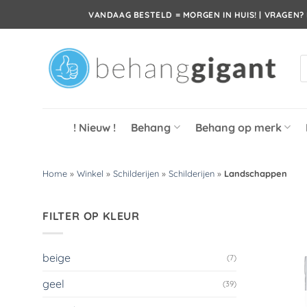
Ga
VANDAAG BESTELD = MORGEN IN HUIS! | VRAGEN? 
naar
inhoud
P
z
! Nieuw !
Behang
Behang op merk
Home
»
Winkel
»
Schilderijen
»
Schilderijen
»
Landschappen
FILTER OP KLEUR
beige
(7)
geel
(39)