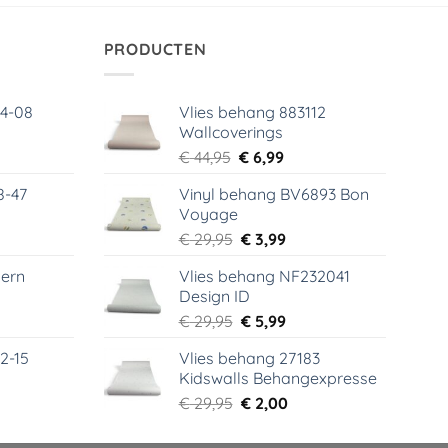
PRODUCTEN
64-08
Vlies behang 883112
Wallcoverings
elijke
dige
Oorspronkelijke
Huidige
€
44,95
€
6,99
s
prijs
prijs
8-47
Vinyl behang BV6893 Bon
was:
is:
Voyage
99.
€ 44,95.
€ 6,99.
elijke
dige
Oorspronkelijke
Huidige
€
29,95
€
3,99
s
prijs
prijs
ern
Vlies behang NF232041
was:
is:
Design ID
99.
€ 29,95.
€ 3,99.
elijke
dige
Oorspronkelijke
Huidige
€
29,95
€
5,99
s
prijs
prijs
2-15
Vlies behang 27183
was:
is:
Kidswalls Behangexpresse
99.
€ 29,95.
€ 5,99.
elijke
dige
Oorspronkelijke
Huidige
€
29,95
€
2,00
s
prijs
prijs
was:
is: