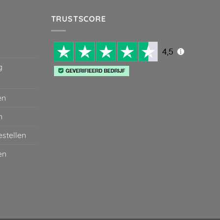
99.
€ 29,95.
€ 2,00.
TRUSTSCORE
g
en
n
stellen
en