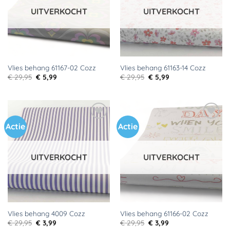
UITVERKOCHT
UITVERKOCHT
Vlies behang 61167-02 Cozz
Vlies behang 61163-14 Cozz
Oorspronkelijke
Huidige
Oorspronkelijke
Huidige
€
29,95
€
5,99
€
29,95
€
5,99
prijs
prijs
prijs
prijs
was:
is:
was:
is:
€ 29,95.
€ 5,99.
€ 29,95.
€ 5,99.
Actie
Actie
Toevoegen
Toevoegen
aan
aan
verlanglijst
verlanglijst
UITVERKOCHT
UITVERKOCHT
Vlies behang 4009 Cozz
Vlies behang 61166-02 Cozz
Oorspronkelijke
Huidige
Oorspronkelijke
Huidige
€
29,95
€
3,99
€
29,95
€
3,99
prijs
prijs
prijs
prijs