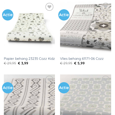
Actie
Actie
Toevoegen
Toevoegen
aan
aan
verlanglijst
verlanglijst
Papier behang 23235 Cozz Kidz
Vlies behang 61171-06 Cozz
Oorspronkelijke
Huidige
Oorspronkelijke
Huidige
€
29,95
€
3,99
€
29,95
€
5,99
prijs
prijs
prijs
prijs
was:
is:
was:
is:
€ 29,95.
€ 3,99.
€ 29,95.
€ 5,99.
Actie
Actie
Toevoegen
Toevoegen
aan
aan
verlanglijst
verlanglijst