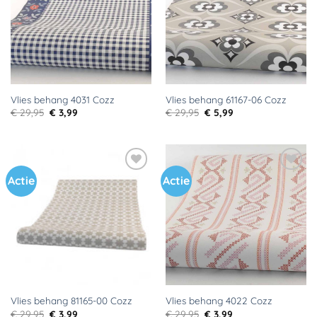
Vlies behang 4031 Cozz
Vlies behang 61167-06 Cozz
Oorspronkelijke
Huidige
Oorspronkelijke
Huidige
€
29,95
€
3,99
€
29,95
€
5,99
prijs
prijs
prijs
prijs
was:
is:
was:
is:
€ 29,95.
€ 3,99.
€ 29,95.
€ 5,99.
Actie
Actie
Toevoegen
Toevoegen
aan
aan
verlanglijst
verlanglijst
Vlies behang 81165-00 Cozz
Vlies behang 4022 Cozz
Oorspronkelijke
Huidige
Oorspronkelijke
Huidige
€
29,95
€
3,99
€
29,95
€
3,99