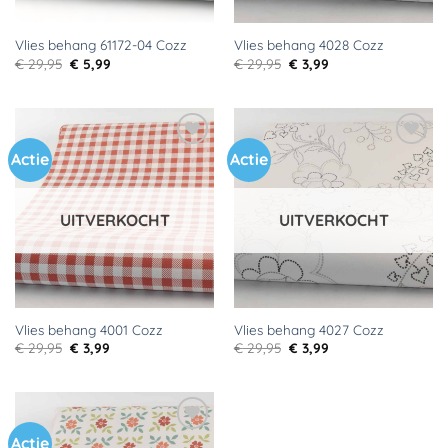
Vlies behang 61172-04 Cozz
Vlies behang 4028 Cozz
Oorspronkelijke
Huidige
Oorspronkelijke
Huidige
€
29,95
€
5,99
€
29,95
€
3,99
prijs
prijs
prijs
prijs
was:
is:
was:
is:
€ 29,95.
€ 5,99.
€ 29,95.
€ 3,99.
Actie
Actie
Toevoegen
Toevoegen
aan
aan
verlanglijst
verlanglijst
UITVERKOCHT
UITVERKOCHT
Vlies behang 4001 Cozz
Vlies behang 4027 Cozz
Oorspronkelijke
Huidige
Oorspronkelijke
Huidige
€
29,95
€
3,99
€
29,95
€
3,99
prijs
prijs
prijs
prijs
was:
is:
was:
is:
€ 29,95.
€ 3,99.
€ 29,95.
€ 3,99.
Actie
Toevoegen