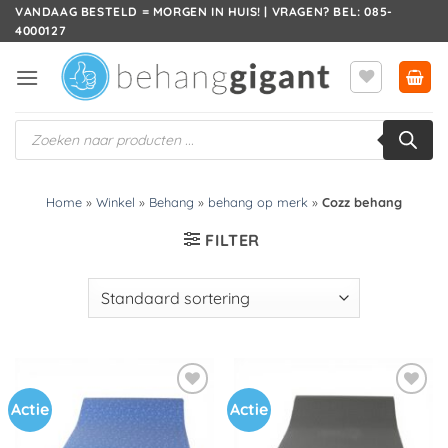
Ga
VANDAAG BESTELD = MORGEN IN HUIS! | VRAGEN? BEL: 085-
4000127
naar
inhoud
Producten
zoeken
Home
»
Winkel
»
Behang
»
behang op merk
»
Cozz behang
FILTER
Actie
Actie
Toevoegen
Toevoegen
aan
aan
verlanglijst
verlanglijst