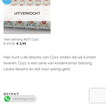
aan
verlanglijst
UITVERKOCHT
Vlies behang 4037 Cozz
Oorspronkelijke
Huidige
€
29,95
€
3,99
prijs
prijs
was:
is:
€ 29,95.
€ 3,99.
Hier kunt u de dessins van Cozz vinden die wij kunnen
leveren. Cozz is een serie van kinderkamer behang.
Leuke dessins en dat voor weinig geld.
RECENT
WhatsApp ons