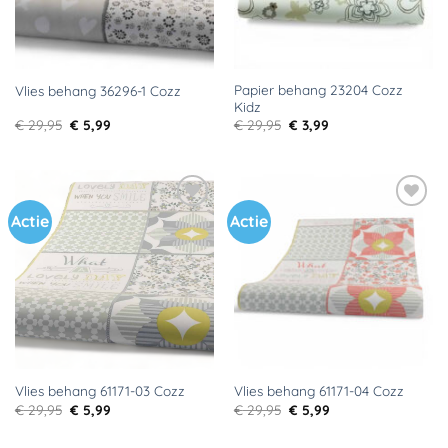
Papier behang 23204 Cozz
Vlies behang 36296-1 Cozz
Kidz
Oorspronkelijke
Huidige
Oorspronkelijke
Huidige
€
29,95
€
5,99
€
29,95
€
3,99
prijs
prijs
prijs
prijs
was:
is:
was:
is:
€ 29,95.
€ 5,99.
€ 29,95.
€ 3,99.
Actie
Actie
Toevoegen
Toevoegen
aan
aan
verlanglijst
verlanglijst
Vlies behang 61171-03 Cozz
Vlies behang 61171-04 Cozz
Oorspronkelijke
Huidige
Oorspronkelijke
Huidige
€
29,95
€
5,99
€
29,95
€
5,99
prijs
prijs
prijs
prijs
was:
is:
was:
is:
€ 29,95.
€ 5,99.
€ 29,95.
€ 5,99.