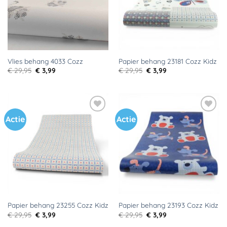
Vlies behang 4033 Cozz
Papier behang 23181 Cozz Kidz
Oorspronkelijke
Huidige
Oorspronkelijke
Huidige
€
29,95
€
3,99
€
29,95
€
3,99
prijs
prijs
prijs
prijs
was:
is:
was:
is:
€ 29,95.
€ 3,99.
€ 29,95.
€ 3,99.
Actie
Actie
Toevoegen
Toevoegen
aan
aan
verlanglijst
verlanglijst
Papier behang 23255 Cozz Kidz
Papier behang 23193 Cozz Kidz
Oorspronkelijke
Huidige
Oorspronkelijke
Huidige
€
29,95
€
3,99
€
29,95
€
3,99
prijs
prijs
prijs
prijs