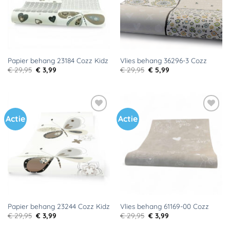
Papier behang 23184 Cozz Kidz
Vlies behang 36296-3 Cozz
Oorspronkelijke
Huidige
Oorspronkelijke
Huidige
€
29,95
€
3,99
€
29,95
€
5,99
prijs
prijs
prijs
prijs
was:
is:
was:
is:
€ 29,95.
€ 3,99.
€ 29,95.
€ 5,99.
Actie
Actie
Toevoegen
Toevoegen
aan
aan
verlanglijst
verlanglijst
Papier behang 23244 Cozz Kidz
Vlies behang 61169-00 Cozz
Oorspronkelijke
Huidige
Oorspronkelijke
Huidige
€
29,95
€
3,99
€
29,95
€
3,99
prijs
prijs
prijs
prijs
was:
is:
was:
is: