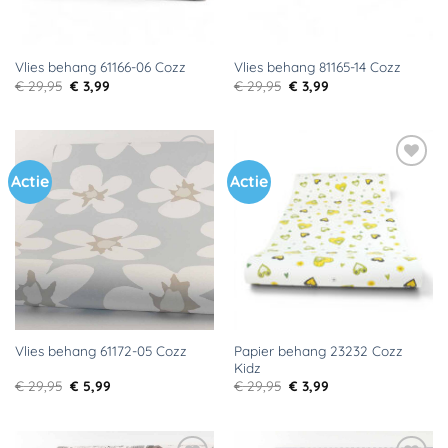
Vlies behang 61166-06 Cozz
Vlies behang 81165-14 Cozz
Oorspronkelijke
Huidige
Oorspronkelijke
Huidige
€
29,95
€
3,99
€
29,95
€
3,99
prijs
prijs
prijs
prijs
was:
is:
was:
is:
€ 29,95.
€ 3,99.
€ 29,95.
€ 3,99.
Actie
Actie
Toevoegen
Toevoegen
aan
aan
verlanglijst
verlanglijst
Papier behang 23232 Cozz
Vlies behang 61172-05 Cozz
Kidz
Oorspronkelijke
Huidige
Oorspronkelijke
Huidige
€
29,95
€
5,99
€
29,95
€
3,99
prijs
prijs
prijs
prijs
was:
is:
was:
is:
€ 29,95.
€ 5,99.
€ 29,95.
€ 3,99.