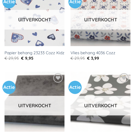
Actie
Actie
Toevoegen
Toevoegen
aan
aan
verlanglijst
verlanglijst
UITVERKOCHT
UITVERKOCHT
Papier behang 23233 Cozz Kidz
Vlies behang 4036 Cozz
Oorspronkelijke
Huidige
Oorspronkelijke
Huidige
€
29,95
€
9,95
€
29,95
€
3,99
prijs
prijs
prijs
prijs
was:
is:
was:
is:
€ 29,95.
€ 9,95.
€ 29,95.
€ 3,99.
Actie
Actie
Toevoegen
Toevoegen
aan
aan
verlanglijst
verlanglijst
UITVERKOCHT
UITVERKOCHT