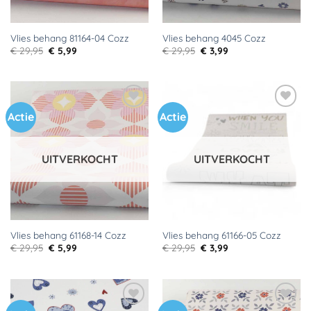
Vlies behang 81164-04 Cozz
Vlies behang 4045 Cozz
Oorspronkelijke
Huidige
Oorspronkelijke
Huidige
€
29,95
€
5,99
€
29,95
€
3,99
prijs
prijs
prijs
prijs
was:
is:
was:
is:
€ 29,95.
€ 5,99.
€ 29,95.
€ 3,99.
Actie
Actie
Toevoegen
Toevoegen
aan
aan
verlanglijst
verlanglijst
UITVERKOCHT
UITVERKOCHT
Vlies behang 61168-14 Cozz
Vlies behang 61166-05 Cozz
Oorspronkelijke
Huidige
Oorspronkelijke
Huidige
€
29,95
€
5,99
€
29,95
€
3,99
prijs
prijs
prijs
prijs
was:
is:
was:
is:
€ 29,95.
€ 5,99.
€ 29,95.
€ 3,99.