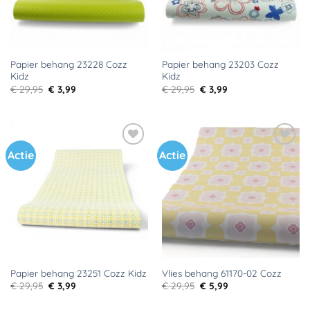
Papier behang 23228 Cozz
Papier behang 23203 Cozz
Kidz
Kidz
Oorspronkelijke
Huidige
Oorspronkelijke
Huidige
€
29,95
€
3,99
€
29,95
€
3,99
prijs
prijs
prijs
prijs
was:
is:
was:
is:
€ 29,95.
€ 3,99.
€ 29,95.
€ 3,99.
Actie
Actie
Toevoegen
Toevoegen
aan
aan
verlanglijst
verlanglijst
Papier behang 23251 Cozz Kidz
Vlies behang 61170-02 Cozz
Oorspronkelijke
Huidige
Oorspronkelijke
Huidige
€
29,95
€
3,99
€
29,95
€
5,99
prijs
prijs
prijs
prijs
was:
is:
was:
is: