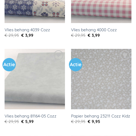
Vlies behang 4039 Cozz
Vlies behang 4000 Cozz
Oorspronkelijke
Huidige
Oorspronkelijke
Huidige
€
29,95
€
3,99
€
29,95
€
3,99
prijs
prijs
prijs
prijs
was:
is:
was:
is:
€ 29,95.
€ 3,99.
€ 29,95.
€ 3,99.
Actie
Actie
Toevoegen
Toevoegen
aan
aan
verlanglijst
verlanglijst
Vlies behang 81164-05 Cozz
Papier behang 23211 Cozz Kidz
Oorspronkelijke
Huidige
Oorspronkelijke
Huidige
€
29,95
€
5,99
€
29,95
€
9,95
prijs
prijs
prijs
prijs
was:
is:
was:
is:
€ 29,95.
€ 5,99.
€ 29,95.
€ 9,95.