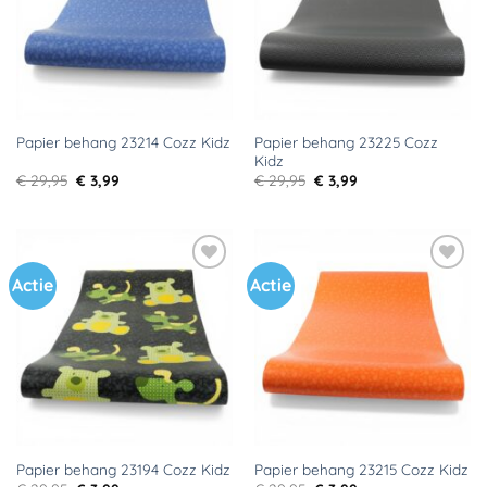
Papier behang 23225 Cozz
Papier behang 23214 Cozz Kidz
Kidz
Oorspronkelijke
Huidige
Oorspronkelijke
Huidige
€
29,95
€
3,99
€
29,95
€
3,99
prijs
prijs
prijs
prijs
was:
is:
was:
is:
€ 29,95.
€ 3,99.
€ 29,95.
€ 3,99.
Actie
Actie
Toevoegen
Toevoegen
aan
aan
verlanglijst
verlanglijst
Papier behang 23194 Cozz Kidz
Papier behang 23215 Cozz Kidz