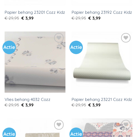
Papier behang 23201 Cozz Kidz
Papier behang 23192 Cozz Kidz
Oorspronkelijke
Huidige
Oorspronkelijke
Huidige
€
29,95
€
3,99
€
29,95
€
3,99
prijs
prijs
prijs
prijs
was:
is:
was:
is:
€ 29,95.
€ 3,99.
€ 29,95.
€ 3,99.
Actie
Actie
Toevoegen
Toevoegen
aan
aan
verlanglijst
verlanglijst
Vlies behang 4032 Cozz
Papier behang 23221 Cozz Kidz
Oorspronkelijke
Huidige
Oorspronkelijke
Huidige
€
29,95
€
3,99
€
29,95
€
3,99
prijs
prijs
prijs
prijs
was:
is:
was:
is:
€ 29,95.
€ 3,99.
€ 29,95.
€ 3,99.
Actie
Actie
Toevoegen
Toevoegen