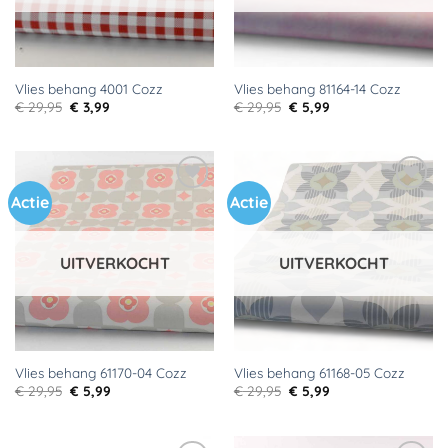
Vlies behang 4001 Cozz
Vlies behang 81164-14 Cozz
Oorspronkelijke
Huidige
Oorspronkelijke
Huidige
€
29,95
€
3,99
€
29,95
€
5,99
prijs
prijs
prijs
prijs
was:
is:
was:
is:
€ 29,95.
€ 3,99.
€ 29,95.
€ 5,99.
Actie
Actie
Toevoegen
Toevoegen
aan
aan
verlanglijst
verlanglijst
UITVERKOCHT
UITVERKOCHT
Vlies behang 61170-04 Cozz
Vlies behang 61168-05 Cozz
Oorspronkelijke
Huidige
Oorspronkelijke
Huidige
€
29,95
€
5,99
€
29,95
€
5,99
prijs
prijs
prijs
prijs
was:
is:
was:
is:
€ 29,95.
€ 5,99.
€ 29,95.
€ 5,99.