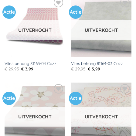
Actie
Actie
Toevoegen
Toevoegen
aan
aan
verlanglijst
verlanglijst
UITVERKOCHT
UITVERKOCHT
Vlies behang 81165-04 Cozz
Vlies behang 81164-03 Cozz
Oorspronkelijke
Huidige
Oorspronkelijke
Huidige
€
29,95
€
3,99
€
29,95
€
5,99
prijs
prijs
prijs
prijs
was:
is:
was:
is:
€ 29,95.
€ 3,99.
€ 29,95.
€ 5,99.
Actie
Actie
Toevoegen
Toevoegen
aan
aan
verlanglijst
verlanglijst
UITVERKOCHT
UITVERKOCHT