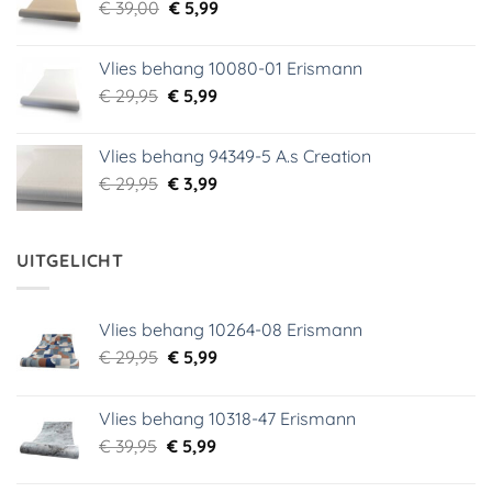
Oorspronkelijke
Huidige
€
39,00
€ 18,99.
€
5,99
€ 9,99.
prijs
prijs
was:
is:
Vlies behang 10080-01 Erismann
€ 39,00.
€ 5,99.
Oorspronkelijke
Huidige
€
29,95
€
5,99
prijs
prijs
was:
is:
Vlies behang 94349-5 A.s Creation
€ 29,95.
€ 5,99.
Oorspronkelijke
Huidige
€
29,95
€
3,99
prijs
prijs
was:
is:
€ 29,95.
€ 3,99.
UITGELICHT
Vlies behang 10264-08 Erismann
Oorspronkelijke
Huidige
€
29,95
€
5,99
prijs
prijs
was:
is:
Vlies behang 10318-47 Erismann
€ 29,95.
€ 5,99.
Oorspronkelijke
Huidige
€
39,95
€
5,99
prijs
prijs
was:
is: