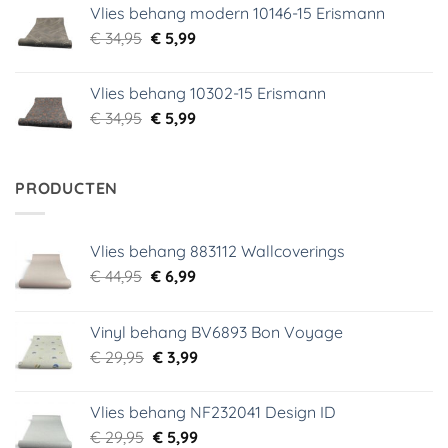
Vlies behang modern 10146-15 Erismann
€ 39,95.
€ 5,99.
Oorspronkelijke
Huidige
€
34,95
€
5,99
prijs
prijs
was:
is:
Vlies behang 10302-15 Erismann
€ 34,95.
€ 5,99.
Oorspronkelijke
Huidige
€
34,95
€
5,99
prijs
prijs
was:
is:
€ 34,95.
€ 5,99.
PRODUCTEN
Vlies behang 883112 Wallcoverings
Oorspronkelijke
Huidige
€
44,95
€
6,99
prijs
prijs
was:
is:
Vinyl behang BV6893 Bon Voyage
€ 44,95.
€ 6,99.
Oorspronkelijke
Huidige
€
29,95
€
3,99
prijs
prijs
was:
is:
Vlies behang NF232041 Design ID
€ 29,95.
€ 3,99.
Oorspronkelijke
Huidige
€
29,95
€
5,99