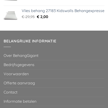
prijs
prijs
was:
is:
Vlies behang 27183 Kidswalls Behangexpresse
€ 29,95.
€ 5,99.
Oorspronkelijke
Huidige
€
29,95
€
2,00
prijs
prijs
was:
is:
€ 29,95.
€ 2,00.
BELANGRIJKE INFORMATIE
Over BehangGigant
Bedrijfsgegevens
Voorwaarden
Offerte aanvraag
Contact
Informatie betalen