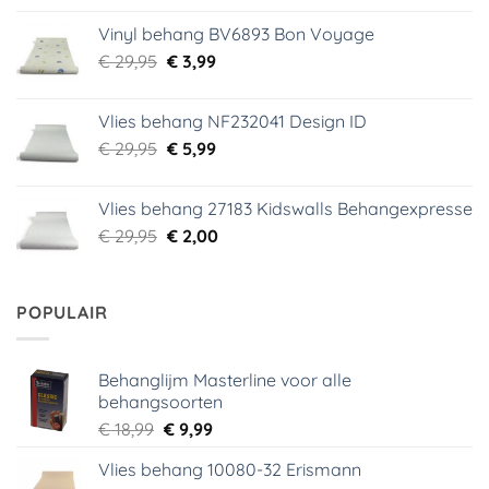
was:
is:
Vinyl behang BV6893 Bon Voyage
€ 44,95.
€ 6,99.
Oorspronkelijke
Huidige
€
29,95
€
3,99
prijs
prijs
was:
is:
Vlies behang NF232041 Design ID
€ 29,95.
€ 3,99.
Oorspronkelijke
Huidige
€
29,95
€
5,99
prijs
prijs
was:
is:
Vlies behang 27183 Kidswalls Behangexpresse
€ 29,95.
€ 5,99.
Oorspronkelijke
Huidige
€
29,95
€
2,00
prijs
prijs
was:
is:
€ 29,95.
€ 2,00.
POPULAIR
Behanglijm Masterline voor alle
behangsoorten
Oorspronkelijke
Huidige
€
18,99
€
9,99
prijs
prijs
Vlies behang 10080-32 Erismann
was:
is: