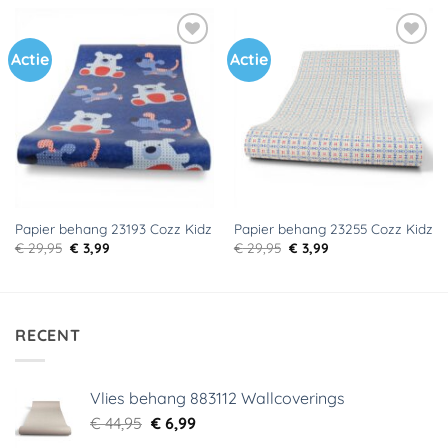
€ 29,95.
€ 3,99.
€ 29,95.
€ 9,95.
Actie
Actie
Toevoegen
Toevoegen
aan
aan
verlanglijst
verlanglijst
Papier behang 23193 Cozz Kidz
Papier behang 23255 Cozz Kidz
Oorspronkelijke
Huidige
Oorspronkelijke
Huidige
€
29,95
€
3,99
€
29,95
€
3,99
prijs
prijs
prijs
prijs
was:
is:
was:
is:
€ 29,95.
€ 3,99.
€ 29,95.
€ 3,99.
RECENT
Vlies behang 883112 Wallcoverings
Oorspronkelijke
Huidige
€
44,95
€
6,99
prijs
prijs