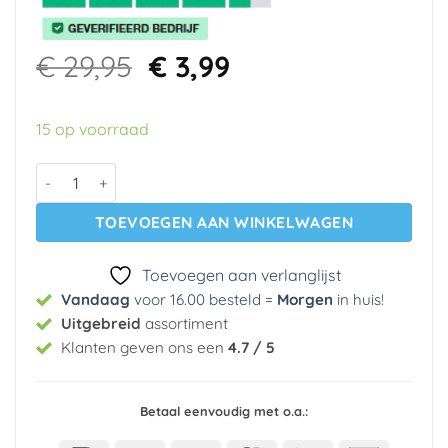
Oorspronkelijke
Huidige
€
29,95
€
3,99
prijs
prijs
was:
is:
15 op voorraad
€ 29,95.
€ 3,99.
Papier behang 23243 Cozz Kidz aantal
TOEVOEGEN AAN WINKELWAGEN
Toevoegen aan verlanglijst
Vandaag
voor 16.00 besteld =
Morgen
in huis
!
Uitgebreid
assortiment
Klanten geven ons een
4.7 / 5
Betaal eenvoudig met o.a.: