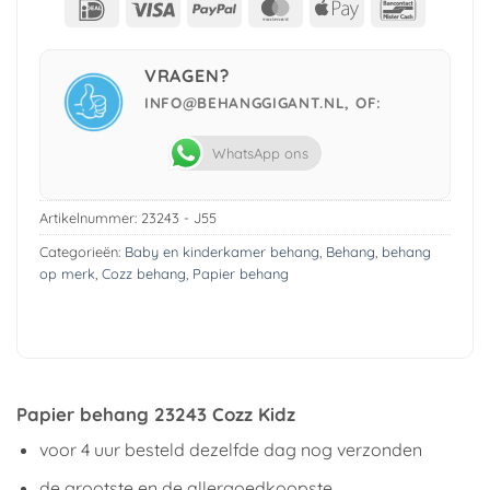
IDeal
Visa
PayPal
MasterCard
Apple
Bancont
Pay
VRAGEN?
INFO@BEHANGGIGANT.NL, OF:
WhatsApp ons
Artikelnummer:
23243 - J55
Categorieën:
Baby en kinderkamer behang
,
Behang
,
behang
op merk
,
Cozz behang
,
Papier behang
Papier behang 23243 Cozz Kidz
voor 4 uur besteld dezelfde dag nog verzonden
de grootste en de allergoedkoopste