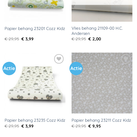
Vlies behang 21109-00 H.C.
Papier behang 23201 Cozz Kidz
Andersen
Oorspronkelijke
Huidige
Oorspronkelijke
Huidige
€
29,95
€
3,99
€
29,95
€
2,00
prijs
prijs
prijs
prijs
was:
is:
was:
is:
€ 29,95.
€ 3,99.
€ 29,95.
€ 2,00.
Actie
Actie
Toevoegen
Toevoegen
aan
aan
verlanglijst
verlanglijst
Papier behang 23235 Cozz Kidz
Papier behang 23211 Cozz Kidz
Oorspronkelijke
Huidige
Oorspronkelijke
Huidige
€
29,95
€
3,99
€
29,95
€
9,95
prijs
prijs
prijs
prijs
was:
is:
was:
is: