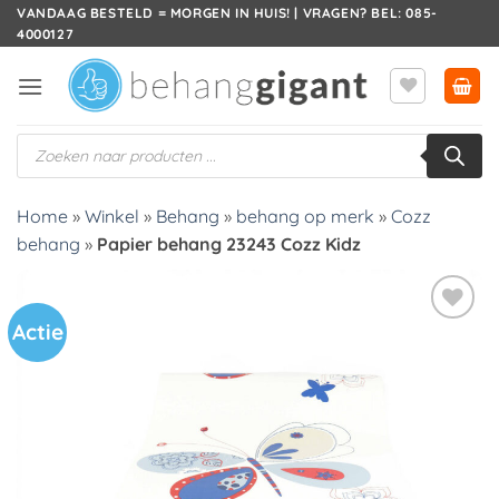
Ga
VANDAAG BESTELD = MORGEN IN HUIS! | VRAGEN? BEL: 085-
4000127
naar
inhoud
Producten
zoeken
Home
»
Winkel
»
Behang
»
behang op merk
»
Cozz
behang
»
Papier behang 23243 Cozz Kidz
Actie
Toevoegen
aan
verlanglijst