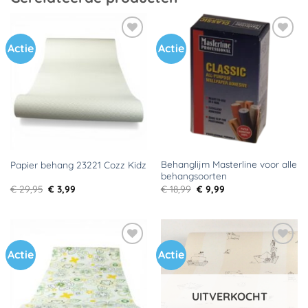
Actie
Actie
Toevoegen
Toevoegen
aan
aan
verlanglijst
verlanglijst
Behanglijm Masterline voor alle
Papier behang 23221 Cozz Kidz
behangsoorten
Oorspronkelijke
Huidige
Oorspronkelijke
Huidige
€
29,95
€
3,99
€
18,99
€
9,99
prijs
prijs
prijs
prijs
was:
is:
was:
is:
€ 29,95.
€ 3,99.
€ 18,99.
€ 9,99.
Actie
Actie
Toevoegen
Toevoegen
aan
aan
verlanglijst
verlanglijst
UITVERKOCHT