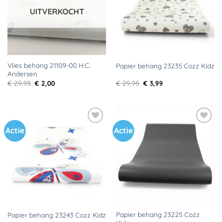
UITVERKOCHT
Vlies behang 21109-00 H.C.
Papier behang 23235 Cozz Kidz
Andersen
Oorspronkelijke
Huidige
Oorspronkelijke
Huidige
€
29,95
€
2,00
€
29,95
€
3,99
prijs
prijs
prijs
prijs
was:
is:
was:
is:
€ 29,95.
€ 2,00.
€ 29,95.
€ 3,99.
Actie
Actie
Toevoegen
Toevoegen
aan
aan
verlanglijst
verlanglijst
Papier behang 23225 Cozz
Papier behang 23243 Cozz Kidz