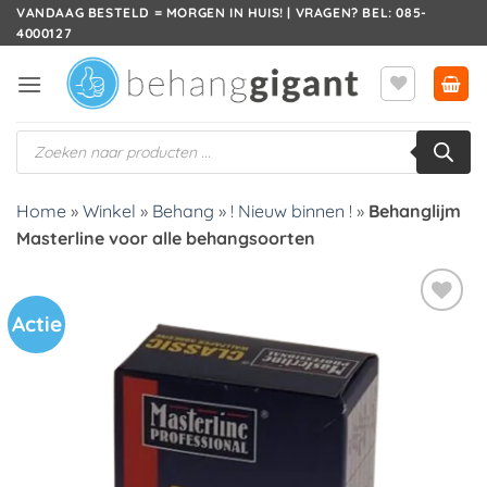
Ga
VANDAAG BESTELD = MORGEN IN HUIS! | VRAGEN? BEL: 085-
4000127
naar
inhoud
Producten
zoeken
Home
»
Winkel
»
Behang
»
! Nieuw binnen !
»
Behanglijm
Masterline voor alle behangsoorten
Actie
Toevoegen
aan
verlanglijst