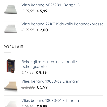
was:
is:
Vlies behang NF232041 Design ID
€ 29,95.
€ 3,99.
Oorspronkelijke
Huidige
€
29,95
€
5,99
prijs
prijs
was:
is:
Vlies behang 27183 Kidswalls Behangexpresse
€ 29,95.
€ 5,99.
Oorspronkelijke
Huidige
€
29,95
€
2,00
prijs
prijs
was:
is:
€ 29,95.
€ 2,00.
POPULAIR
Behanglijm Masterline voor alle
behangsoorten
Oorspronkelijke
Huidige
€
18,99
€
9,99
prijs
prijs
Vlies behang 10080-32 Erismann
was:
is:
Oorspronkelijke
Huidige
€
39,00
€ 18,99.
€
5,99
€ 9,99.
prijs
prijs
was:
is:
Vlies behang 10080-01 Erismann
€ 39,00.
€ 5,99.
Oorspronkelijke
Huidige
€
29,95
€
5,99