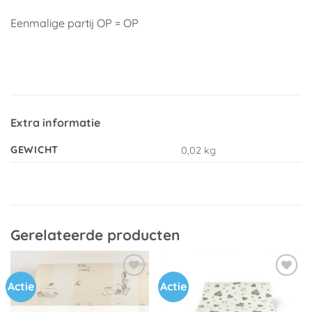
Eenmalige partij OP = OP
Extra informatie
GEWICHT
0,02 kg
Gerelateerde producten
Actie
Actie
Toevoegen
Toevoegen
aan
aan
verlanglijst
verlanglijst