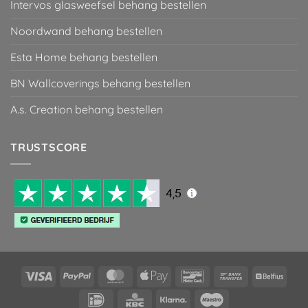
Intervos glasweefsel behang bestellen
Noordwand behang bestellen
Esta Home behang bestellen
BN Wallcoverings behang bestellen
A.s. Creation behang bestellen
TRUSTSCORE
Visa
PayPal
MasterCard
Apple
Bancontact
Bank
Belfiu
Pay
Transfer
IDeal
KBC
Klarna
Maestro