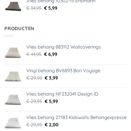
Vlies behang 10302-15 Erismann
€ 34,95.
€ 5,99.
Oorspronkelijke
Huidige
€
34,95
€
5,99
prijs
prijs
was:
is:
€ 34,95.
€ 5,99.
PRODUCTEN
Vlies behang 883112 Wallcoverings
Oorspronkelijke
Huidige
€
44,95
€
6,99
prijs
prijs
was:
is:
Vinyl behang BV6893 Bon Voyage
€ 44,95.
€ 6,99.
Oorspronkelijke
Huidige
€
29,95
€
3,99
prijs
prijs
was:
is:
Vlies behang NF232041 Design ID
€ 29,95.
€ 3,99.
Oorspronkelijke
Huidige
€
29,95
€
5,99
prijs
prijs
was:
is:
Vlies behang 27183 Kidswalls Behangexpresse
€ 29,95.
€ 5,99.
Oorspronkelijke
Huidige
€
29,95
€
2,00
prijs
prijs