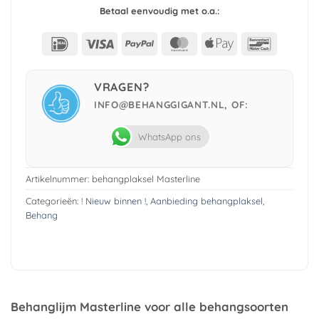
Betaal eenvoudig met o.a.:
IDeal
Visa
PayPal
MasterCard
Apple
Bancont
Pay
VRAGEN?
INFO@BEHANGGIGANT.NL, OF:
WhatsApp ons
Artikelnummer:
behangplaksel Masterline
Categorieën:
! Nieuw binnen !
,
Aanbieding behangplaksel
,
Behang
Behanglijm Masterline voor alle behangsoorten