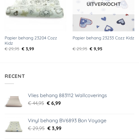
UITVERKOCHT
Papier behang 23204 Cozz
Papier behang 23233 Cozz Kidz
Kidz
Oorspronkelijke
Huidige
Oorspronkelijke
Huidige
€
29,95
€
3,99
€
29,95
€
9,95
prijs
prijs
prijs
prijs
was:
is:
was:
is:
€ 29,95.
€ 3,99.
€ 29,95.
€ 9,95.
RECENT
Vlies behang 883112 Wallcoverings
Oorspronkelijke
Huidige
€
44,95
€
6,99
prijs
prijs
was:
is:
Vinyl behang BV6893 Bon Voyage
€ 44,95.
€ 6,99.
Oorspronkelijke
Huidige
€
29,95
€
3,99
prijs
prijs