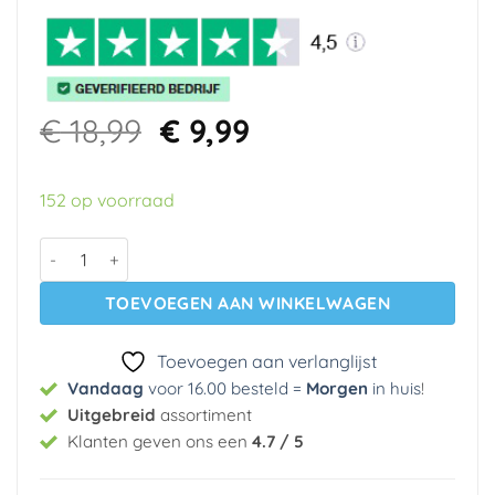
Oorspronkelijke
Huidige
€
18,99
€
9,99
prijs
prijs
was:
is:
152 op voorraad
€ 18,99.
€ 9,99.
Behanglijm Masterline voor alle behangsoorten aantal
TOEVOEGEN AAN WINKELWAGEN
Toevoegen aan verlanglijst
Vandaag
voor 16.00 besteld =
Morgen
in huis
!
Uitgebreid
assortiment
Klanten geven ons een
4.7 / 5