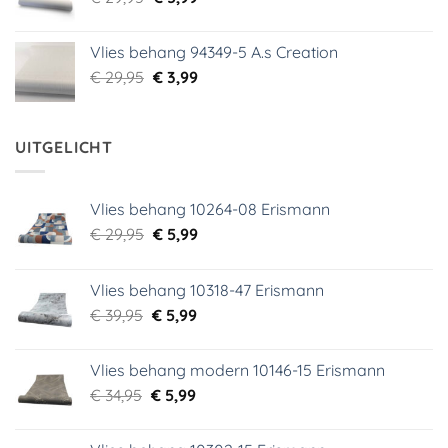
prijs
prijs
was:
is:
Vlies behang 94349-5 A.s Creation
€ 29,95.
€ 5,99.
Oorspronkelijke
Huidige
€
29,95
€
3,99
prijs
prijs
was:
is:
€ 29,95.
€ 3,99.
UITGELICHT
Vlies behang 10264-08 Erismann
Oorspronkelijke
Huidige
€
29,95
€
5,99
prijs
prijs
was:
is:
Vlies behang 10318-47 Erismann
€ 29,95.
€ 5,99.
Oorspronkelijke
Huidige
€
39,95
€
5,99
prijs
prijs
was:
is:
Vlies behang modern 10146-15 Erismann
€ 39,95.
€ 5,99.
Oorspronkelijke
Huidige
€
34,95
€
5,99
prijs
prijs
was:
is: