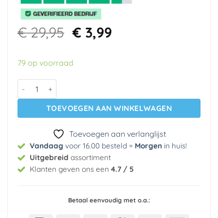
Oorspronkelijke
Huidige
€
29,95
€
3,99
prijs
prijs
was:
is:
79 op voorraad
€ 29,95.
€ 3,99.
Papier behang 23214 Cozz Kidz aantal
TOEVOEGEN AAN WINKELWAGEN
Toevoegen aan verlanglijst
Vandaag
voor 16.00 besteld =
Morgen
in huis
!
Uitgebreid
assortiment
Klanten geven ons een
4.7 / 5
Betaal eenvoudig met o.a.: