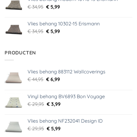
€ 39,95.
€ 5,99.
Oorspronkelijke
Huidige
€
34,95
€
5,99
prijs
prijs
was:
is:
Vlies behang 10302-15 Erismann
€ 34,95.
€ 5,99.
Oorspronkelijke
Huidige
€
34,95
€
5,99
prijs
prijs
was:
is:
€ 34,95.
€ 5,99.
PRODUCTEN
Vlies behang 883112 Wallcoverings
Oorspronkelijke
Huidige
€
44,95
€
6,99
prijs
prijs
was:
is:
Vinyl behang BV6893 Bon Voyage
€ 44,95.
€ 6,99.
Oorspronkelijke
Huidige
€
29,95
€
3,99
prijs
prijs
was:
is:
Vlies behang NF232041 Design ID
€ 29,95.
€ 3,99.
Oorspronkelijke
Huidige
€
29,95
€
5,99
prijs
prijs