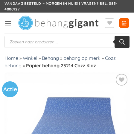
Ga
VANDAAG BESTELD = MORGEN IN HUIS! | VRAGEN? BEL: 085-
4000127
naar
inhoud
Producten
zoeken
Home
»
Winkel
»
Behang
»
behang op merk
»
Cozz
behang
»
Papier behang 23214 Cozz Kidz
Actie
Toevoegen
aan
verlanglijst