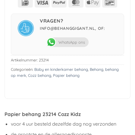
IDeal
Visa
PayPal
MasterCard
Apple
Bancont
Pay
VRAGEN?
INFO@BEHANGGIGANT.NL, OF:
WhatsApp ons
Artikelnummer:
23214
Categorieën:
Baby en kinderkamer behang
,
Behang
,
behang
op merk
,
Cozz behang
,
Papier behang
Papier behang 23214 Cozz Kidz
voor 4 uur besteld dezelfde dag nog verzonden
de grootste en de allergoedkoopste