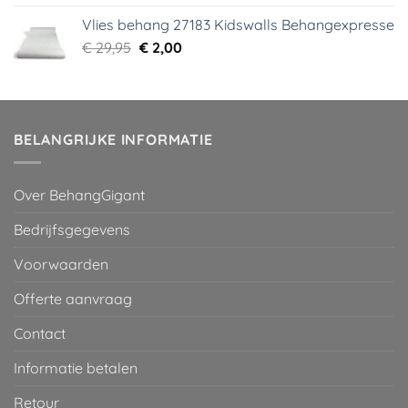
was:
is:
Vlies behang 27183 Kidswalls Behangexpresse
€ 29,95.
€ 5,99.
Oorspronkelijke
Huidige
€
29,95
€
2,00
prijs
prijs
was:
is:
€ 29,95.
€ 2,00.
BELANGRIJKE INFORMATIE
Over BehangGigant
Bedrijfsgegevens
Voorwaarden
Offerte aanvraag
Contact
Informatie betalen
Retour