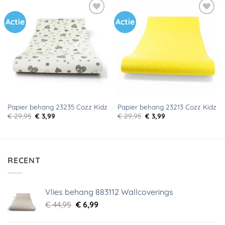
Actie
Actie
Toevoegen
Toevoegen
aan
aan
verlanglijst
verlanglijst
Papier behang 23235 Cozz Kidz
Papier behang 23213 Cozz Kidz
Oorspronkelijke
Huidige
Oorspronkelijke
Huidige
€
29,95
€
3,99
€
29,95
€
3,99
prijs
prijs
prijs
prijs
was:
is:
was:
is:
€ 29,95.
€ 3,99.
€ 29,95.
€ 3,99.
RECENT
Vlies behang 883112 Wallcoverings
Oorspronkelijke
Huidige
€
44,95
€
6,99
prijs
prijs
was:
is: