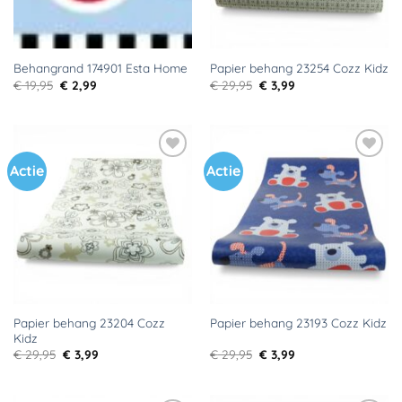
Behangrand 174901 Esta Home
Papier behang 23254 Cozz Kidz
Oorspronkelijke
Huidige
Oorspronkelijke
Huidige
€
19,95
€
2,99
€
29,95
€
3,99
prijs
prijs
prijs
prijs
was:
is:
was:
is:
€ 19,95.
€ 2,99.
€ 29,95.
€ 3,99.
Actie
Actie
Toevoegen
Toevoegen
aan
aan
verlanglijst
verlanglijst
Papier behang 23204 Cozz
Papier behang 23193 Cozz Kidz
Kidz
Oorspronkelijke
Huidige
Oorspronkelijke
Huidige
€
29,95
€
3,99
€
29,95
€
3,99
prijs
prijs
prijs
prijs
was:
is:
was:
is:
€ 29,95.
€ 3,99.
€ 29,95.
€ 3,99.