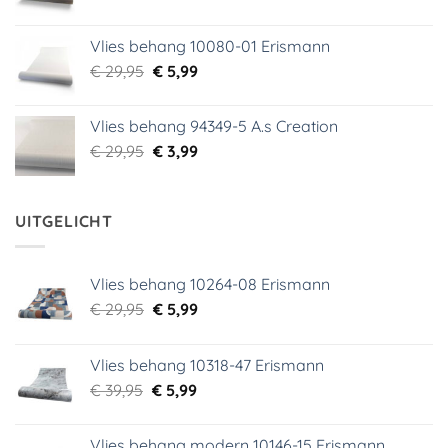
prijs
prijs
was:
is:
Vlies behang 10080-01 Erismann
€ 39,00.
€ 5,99.
Oorspronkelijke
Huidige
€
29,95
€
5,99
prijs
prijs
was:
is:
Vlies behang 94349-5 A.s Creation
€ 29,95.
€ 5,99.
Oorspronkelijke
Huidige
€
29,95
€
3,99
prijs
prijs
was:
is:
€ 29,95.
€ 3,99.
UITGELICHT
Vlies behang 10264-08 Erismann
Oorspronkelijke
Huidige
€
29,95
€
5,99
prijs
prijs
was:
is:
Vlies behang 10318-47 Erismann
€ 29,95.
€ 5,99.
Oorspronkelijke
Huidige
€
39,95
€
5,99
prijs
prijs
was:
is:
Vlies behang modern 10146-15 Erismann