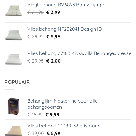
Vinyl behang BV6893 Bon Voyage
€ 44,95.
€ 6,99.
Oorspronkelijke
Huidige
€
29,95
€
3,99
prijs
prijs
was:
is:
Vlies behang NF232041 Design ID
€ 29,95.
€ 3,99.
Oorspronkelijke
Huidige
€
29,95
€
5,99
prijs
prijs
was:
is:
Vlies behang 27183 Kidswalls Behangexpresse
€ 29,95.
€ 5,99.
Oorspronkelijke
Huidige
€
29,95
€
2,00
prijs
prijs
was:
is:
€ 29,95.
€ 2,00.
POPULAIR
Behanglijm Masterline voor alle
behangsoorten
Oorspronkelijke
Huidige
€
18,99
€
9,99
prijs
prijs
Vlies behang 10080-32 Erismann
was:
is:
Oorspronkelijke
Huidige
€
39,00
€ 18,99.
€
5,99
€ 9,99.