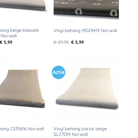
hang beige klassiek
Vinyl behang MD29413 Norwall
 Norwall
Oorspronkelijke
Huidige
Oorspronkelijke
Huidige
€
5,99
€
29,95
€
5,99
prijs
prijs
prijs
prijs
was:
is:
was:
is:
€ 39,95.
€ 5,99.
€ 29,95.
€ 5,99.
Actie
Toevoegen
Toevoegen
aan
aan
verlanglijst
verlanglijst
Vinyl behang barok beige
hang CS35616 Norwall
SL27539 Norwall