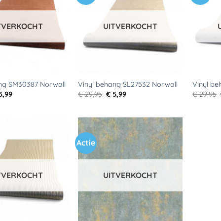
aan
aan
verlanglijst
verlanglijst
TVERKOCHT
UITVERKOCHT
ang SM30387 Norwall
Vinyl behang SL27532 Norwall
Vinyl b
rspronkelijke
Huidige
Oorspronkelijke
Huidige
5,99
€
29,95
€
5,99
€
29,95
ijs
prijs
prijs
prijs
s:
is:
was:
is:
39,95.
€ 5,99.
€ 29,95.
€ 5,99.
Actie
Toevoegen
Toevoegen
aan
aan
verlanglijst
verlanglijst
TVERKOCHT
UITVERKOCHT