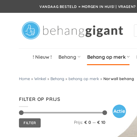
Ga
VANDAAG BESTELD = MORGEN IN HUIS! | VRAGEN? 
naar
inhoud
P
z
! Nieuw !
Behang
Behang op merk
Home
»
Winkel
»
Behang
»
behang op merk
»
Norwall behang
FILTER OP PRIJS
Actie
Min.
Max.
Prijs:
€ 0
—
€ 10
FILTER
prijs
prijs