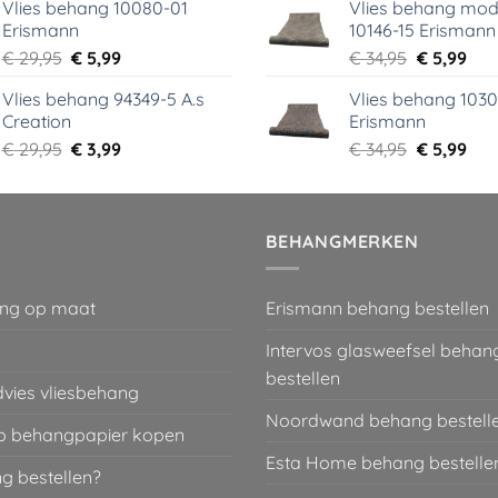
Vlies behang 10080-01
Vlies behang mod
was:
is:
was:
is:
Erismann
10146-15 Erismann
€ 39,00.
€ 5,99.
€ 39,95.
€ 5,
Oorspronkelijke
Huidige
Oorspronk
Hui
€
29,95
€
5,99
€
34,95
€
5,99
prijs
prijs
prijs
prij
Vlies behang 94349-5 A.s
Vlies behang 1030
was:
is:
was:
is:
Creation
Erismann
€ 29,95.
€ 5,99.
€ 34,95.
€ 5,
Oorspronkelijke
Huidige
Oorspronk
Hui
€
29,95
€
3,99
€
34,95
€
5,99
prijs
prijs
prijs
prij
was:
is:
was:
is:
€ 29,95.
€ 3,99.
€ 34,95.
€ 5,
BEHANGMERKEN
ng op maat
Erismann behang bestellen
Intervos glasweefsel behan
bestellen
dvies vliesbehang
Noordwand behang bestell
 behangpapier kopen
Esta Home behang bestelle
g bestellen?