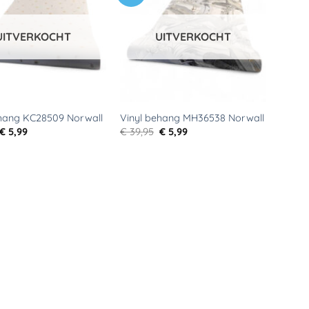
aan
aan
verlanglijst
verlanglijst
UITVERKOCHT
UITVERKOCHT
ehang KC28509 Norwall
Vinyl behang MH36538 Norwall
Oorspronkelijke
Huidige
Oorspronkelijke
Huidige
€
5,99
€
39,95
€
5,99
prijs
prijs
prijs
prijs
was:
is:
was:
is:
€ 29,95.
€ 5,99.
€ 39,95.
€ 5,99.