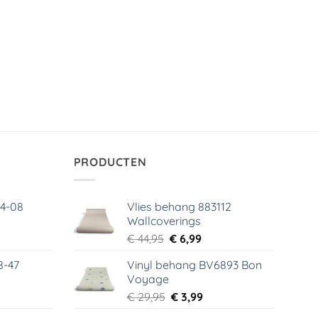
PRODUCTEN
64-08
Vlies behang 883112
Wallcoverings
elijke
dige
Oorspronkelijke
Huidige
€
44,95
€
6,99
s
prijs
prijs
8-47
Vinyl behang BV6893 Bon
was:
is:
Voyage
99.
€ 44,95.
€ 6,99.
elijke
dige
Oorspronkelijke
Huidige
€
29,95
€
3,99
s
prijs
prijs