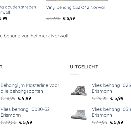
ng gouden strepen
Vinyl behang CS27342 Norwall
rwall
rspronkelijke
Huidige
Oorspronkelijke
Huidige
5,99
€
29,95
€
5,99
ijs
prijs
prijs
prijs
s:
is:
was:
is:
39,95.
€ 5,99.
€ 29,95.
€ 5,99.
t u behang van het merk Norwall
R
UITGELICHT
Behanglijm Masterline voor
Vlies behang 102
alle behangsoorten
Erismann
Oorspronkelijke
Huidige
Oorspronk
Hui
€
18,99
€
9,99
€
29,95
€
5,99
prijs
prijs
prijs
prij
Vlies behang 10080-32
Vlies behang 1031
was:
is:
was:
is:
Erismann
Erismann
€ 18,99.
€ 9,99.
€ 29,95.
€ 5,
Oorspronkelijke
Huidige
Oorspronk
Hui
€
39,00
€
5,99
€
39,95
€
5,99
prijs
prijs
prijs
prij