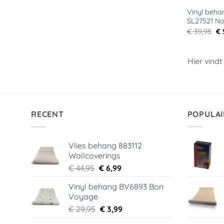
Vinyl beha
SL27521 No
Oo
€
39,95
€
pr
wa
€ 
Hier vind
RECENT
POPULAI
Vlies behang 883112
Wallcoverings
Oorspronkelijke
Huidige
€
44,95
€
6,99
prijs
prijs
Vinyl behang BV6893 Bon
was:
is:
Voyage
€ 44,95.
€ 6,99.
Oorspronkelijke
Huidige
€
29,95
€
3,99
prijs
prijs