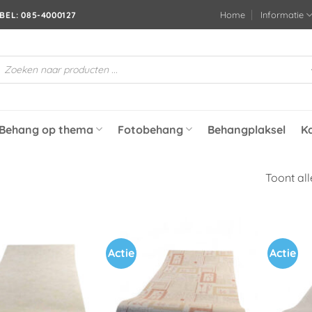
Home
Informatie
BEL: 085-4000127
roducten
oeken
Behang op thema
Fotobehang
Behangplaksel
K
Toont all
Actie
Actie
Toevoegen
Toevoegen
aan
aan
verlanglijst
verlanglijst