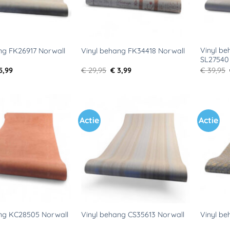
Vinyl be
ng FK26917 Norwall
Vinyl behang FK34418 Norwall
SL27540
rspronkelijke
Huidige
Oorspronkelijke
Huidige
5,99
€
29,95
€
3,99
€
39,95
ijs
prijs
prijs
prijs
s:
is:
was:
is:
29,95.
€ 5,99.
€ 29,95.
€ 3,99.
Actie
Actie
Toevoegen
Toevoegen
aan
aan
verlanglijst
verlanglijst
ang KC28505 Norwall
Vinyl behang CS35613 Norwall
Vinyl be