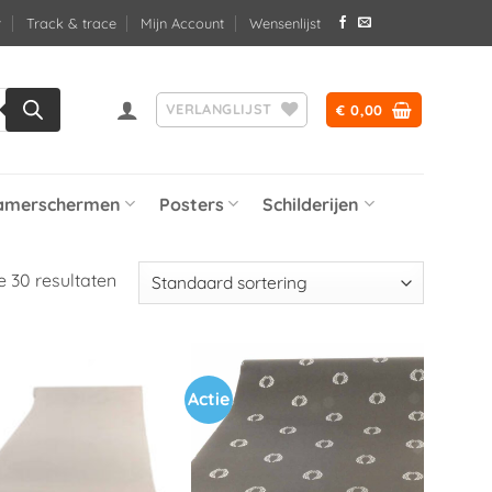
Track & trace
Mijn Account
Wensenlijst
VERLANGLIJST
€
0,00
amerschermen
Posters
Schilderijen
e 30 resultaten
Actie
Toevoegen
Toevoegen
aan
aan
verlanglijst
verlanglijst