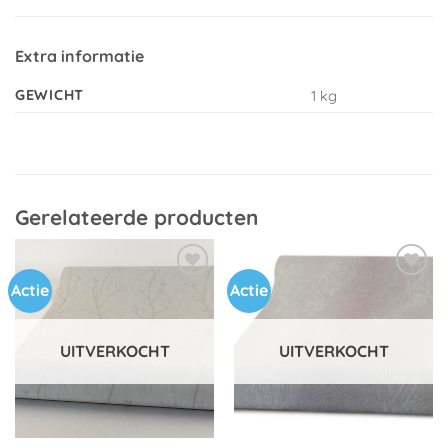
Extra informatie
GEWICHT
1 kg
Gerelateerde producten
Actie
Actie
Toevoegen
Toevoegen
aan
aan
verlanglijst
verlanglijst
UITVERKOCHT
UITVERKOCHT