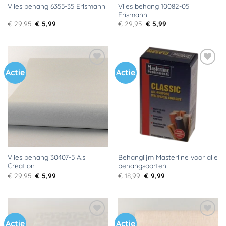
Vlies behang 10082-05
Vlies behang 6355-35 Erismann
Erismann
Oorspronkelijke
Huidige
Oorspronkelijke
Huidige
€
29,95
€
5,99
€
29,95
€
5,99
prijs
prijs
prijs
prijs
was:
is:
was:
is:
€ 29,95.
€ 5,99.
€ 29,95.
€ 5,99.
Actie
Actie
Toevoegen
Toevoegen
aan
aan
verlanglijst
verlanglijst
Vlies behang 30407-5 A.s
Behanglijm Masterline voor alle
Creation
behangsoorten
Oorspronkelijke
Huidige
Oorspronkelijke
Huidige
€
29,95
€
5,99
€
18,99
€
9,99
prijs
prijs
prijs
prijs
was:
is:
was:
is:
€ 29,95.
€ 5,99.
€ 18,99.
€ 9,99.
Actie
Actie
Toevoegen
Toevoegen