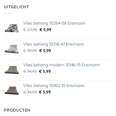
€ 29,95.
€ 3,99.
UITGELICHT
Vlies behang 10264-08 Erismann
Oorspronkelijke
Huidige
€
29,95
€
5,99
prijs
prijs
was:
is:
Vlies behang 10318-47 Erismann
€ 29,95.
€ 5,99.
Oorspronkelijke
Huidige
€
39,95
€
5,99
prijs
prijs
was:
is:
Vlies behang modern 10146-15 Erismann
€ 39,95.
€ 5,99.
Oorspronkelijke
Huidige
€
34,95
€
5,99
prijs
prijs
was:
is:
Vlies behang 10302-15 Erismann
€ 34,95.
€ 5,99.
Oorspronkelijke
Huidige
€
34,95
€
5,99
prijs
prijs
was:
is:
€ 34,95.
€ 5,99.
PRODUCTEN