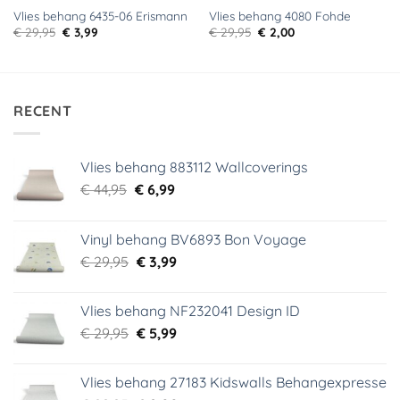
Vlies behang 6435-06 Erismann
Vlies behang 4080 Fohde
Oorspronkelijke
Huidige
Oorspronkelijke
Huidige
€
29,95
€
3,99
€
29,95
€
2,00
prijs
prijs
prijs
prijs
was:
is:
was:
is:
€ 29,95.
€ 3,99.
€ 29,95.
€ 2,00.
RECENT
Vlies behang 883112 Wallcoverings
Oorspronkelijke
Huidige
€
44,95
€
6,99
prijs
prijs
was:
is:
Vinyl behang BV6893 Bon Voyage
€ 44,95.
€ 6,99.
Oorspronkelijke
Huidige
€
29,95
€
3,99
prijs
prijs
was:
is:
Vlies behang NF232041 Design ID
€ 29,95.
€ 3,99.
Oorspronkelijke
Huidige
€
29,95
€
5,99
prijs
prijs
was:
is:
Vlies behang 27183 Kidswalls Behangexpresse
€ 29,95.
€ 5,99.