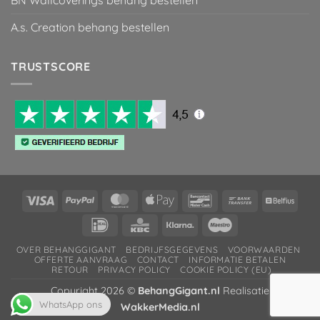
A.s. Creation behang bestellen
TRUSTSCORE
Visa
PayPal
MasterCard
Apple
Bancontact
Bank
Belfiu
Pay
Transfer
IDeal
KBC
Klarna
Maestro
OVER BEHANGGIGANT
BEDRIJFSGEGEVENS
VOORWAARDEN
OFFERTE AANVRAAG
CONTACT
INFORMATIE BETALEN
RETOUR
PRIVACY POLICY
COOKIE POLICY (EU)
Copyright 2026 ©
BehangGigant.nl
Realisatie
WhatsApp ons
WakkerMedia.nl