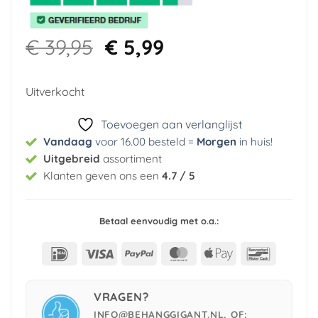
Oorspronkelijke
Huidige
€
39,95
€
5,99
prijs
prijs
was:
is:
Uitverkocht
€ 39,95.
€ 5,99.
Toevoegen aan verlanglijst
Vandaag
voor 16.00 besteld =
Morgen
in huis
!
Uitgebreid
assortiment
Klanten geven ons een
4.7 / 5
Betaal eenvoudig met o.a.:
IDeal
Visa
PayPal
MasterCard
Apple
Bancont
Pay
VRAGEN?
INFO@BEHANGGIGANT.NL, OF: