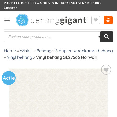
Ga
VANDAAG BESTELD = MORGEN IN HUIS! | VRAGEN? BEL: 085-
4000127
naar
inhoud
Producten
zoeken
Home
»
Winkel
»
Behang
»
Slaap en woonkamer behang
»
Vinyl behang
»
Vinyl behang SL27566 Norwall
Actie
Toevoegen
aan
verlanglijst