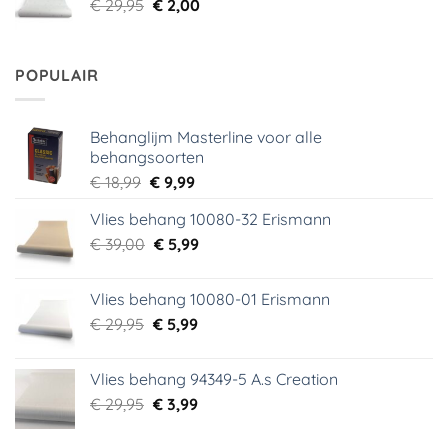
Oorspronkelijke
Huidige
€
29,95
€
2,00
prijs
prijs
was:
is:
€ 29,95.
€ 2,00.
POPULAIR
Behanglijm Masterline voor alle
behangsoorten
Oorspronkelijke
Huidige
€
18,99
€
9,99
prijs
prijs
Vlies behang 10080-32 Erismann
was:
is:
Oorspronkelijke
Huidige
€
39,00
€ 18,99.
€
5,99
€ 9,99.
prijs
prijs
was:
is:
Vlies behang 10080-01 Erismann
€ 39,00.
€ 5,99.
Oorspronkelijke
Huidige
€
29,95
€
5,99
prijs
prijs
was:
is:
Vlies behang 94349-5 A.s Creation
€ 29,95.
€ 5,99.
Oorspronkelijke
Huidige
€
29,95
€
3,99
prijs
prijs
was:
is: