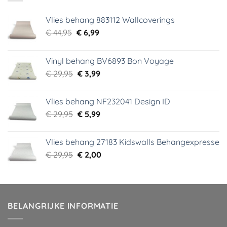
Vlies behang 883112 Wallcoverings
Oorspronkelijke
Huidige
€
44,95
€
6,99
prijs
prijs
was:
is:
Vinyl behang BV6893 Bon Voyage
€ 44,95.
€ 6,99.
Oorspronkelijke
Huidige
€
29,95
€
3,99
prijs
prijs
was:
is:
Vlies behang NF232041 Design ID
€ 29,95.
€ 3,99.
Oorspronkelijke
Huidige
€
29,95
€
5,99
prijs
prijs
was:
is:
Vlies behang 27183 Kidswalls Behangexpresse
€ 29,95.
€ 5,99.
Oorspronkelijke
Huidige
€
29,95
€
2,00
prijs
prijs
was:
is:
€ 29,95.
€ 2,00.
BELANGRIJKE INFORMATIE