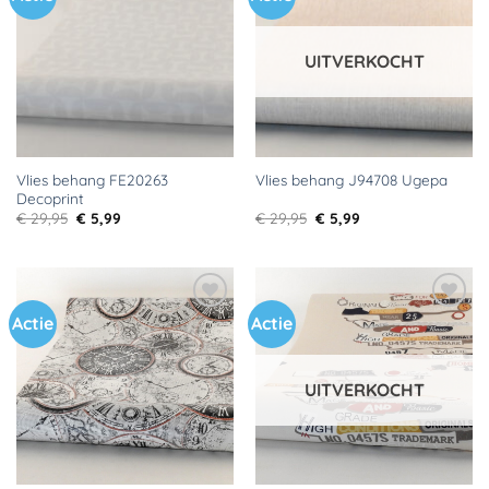
aan
aan
verlanglijst
verlanglijst
UITVERKOCHT
Vlies behang FE20263
Vlies behang J94708 Ugepa
Decoprint
Oorspronkelijke
Huidige
Oorspronkelijke
Huidige
€
29,95
€
5,99
€
29,95
€
5,99
prijs
prijs
prijs
prijs
was:
is:
was:
is:
€ 29,95.
€ 5,99.
€ 29,95.
€ 5,99.
Actie
Actie
Toevoegen
Toevoegen
aan
aan
verlanglijst
verlanglijst
UITVERKOCHT