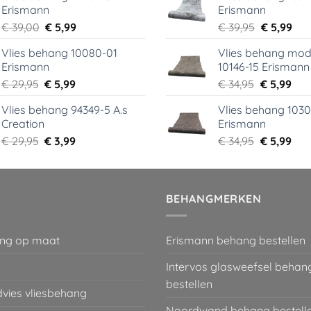
Erismann
Erismann
€ 18,99.
€ 9,99.
€ 29,95.
€ 5,
Oorspronkelijke
Huidige
Oorspronk
Hui
€
39,00
€
5,99
€
39,95
€
5,99
prijs
prijs
prijs
prij
Vlies behang 10080-01
Vlies behang mod
was:
is:
was:
is:
Erismann
10146-15 Erismann
€ 39,00.
€ 5,99.
€ 39,95.
€ 5,
Oorspronkelijke
Huidige
Oorspronk
Hui
€
29,95
€
5,99
€
34,95
€
5,99
prijs
prijs
prijs
prij
Vlies behang 94349-5 A.s
Vlies behang 1030
was:
is:
was:
is:
Creation
Erismann
€ 29,95.
€ 5,99.
€ 34,95.
€ 5,
Oorspronkelijke
Huidige
Oorspronk
Hui
€
29,95
€
3,99
€
34,95
€
5,99
prijs
prijs
prijs
prij
was:
is:
was:
is:
€ 29,95.
€ 3,99.
€ 34,95.
€ 5,
BEHANGMERKEN
ng op maat
Erismann behang bestellen
Intervos glasweefsel behan
bestellen
dvies vliesbehang
Noordwand behang bestell