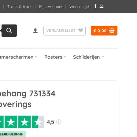
Track & trace
Mijn Account
Wensenlijst
VERLANGLIJST
€
0,00
amerschermen
Posters
Schilderijen
 behang 731334
overings