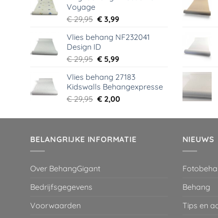
Voyage
€ 44,95.
€ 6,99.
Oorspronkelijke
Huidige
€
29,95
€
3,99
prijs
prijs
Vlies behang NF232041
was:
is:
Design ID
€ 29,95.
€ 3,99.
Oorspronkelijke
Huidige
€
29,95
€
5,99
prijs
prijs
Vlies behang 27183
was:
is:
Kidswalls Behangexpresse
€ 29,95.
€ 5,99.
Oorspronkelijke
Huidige
€
29,95
€
2,00
prijs
prijs
was:
is:
€ 29,95.
€ 2,00.
BELANGRIJKE INFORMATIE
NIEUWS
Over BehangGigant
Fotobeha
Bedrijfsgegevens
Behang
Voorwaarden
Tips en a