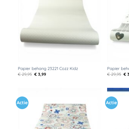
verlanglijst
Papier behang 23221 Cozz Kidz
Papier beh
Oorspronkelijke
Huidige
Oo
€
29,95
€
3,99
€
29,95
€
3
prijs
prijs
pri
was:
is:
wa
€ 29,95.
€ 3,99.
€ 2
Actie
Actie
Toevoegen
aan
verlanglijst