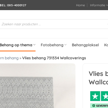
Home
Informatie
BEL: 085-4000127
roducten
oeken
Behang op thema
Fotobehang
Behangplaksel
K
rn behang
»
Vlies behang 731334 Wallcoverings
Vlies
Toevoegen
Wallc
aan
verlanglijst