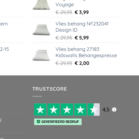
Voyage
99.
€ 44,95.
€ 6,99.
elijke
dige
Oorspronkelijke
Huidige
€
29,95
€
3,99
s
prijs
prijs
ern
Vlies behang NF232041
was:
is:
Design ID
99.
€ 29,95.
€ 3,99.
elijke
dige
Oorspronkelijke
Huidige
€
29,95
€
5,99
s
prijs
prijs
2-15
Vlies behang 27183
was:
is:
Kidswalls Behangexpresse
99.
€ 29,95.
€ 5,99.
elijke
dige
Oorspronkelijke
Huidige
€
29,95
€
2,00
s
prijs
prijs
was:
is:
99.
€ 29,95.
€ 2,00.
TRUSTSCORE
g
en