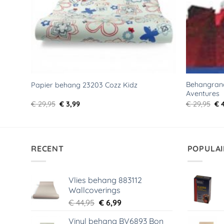
Behangran
Papier behang 23203 Cozz Kidz
Aventures
Oorspronkelijke
Huidige
Oo
€
29,95
€
3,99
€
29,95
€
4
prijs
prijs
pri
was:
is:
wa
€ 29,95.
€ 3,99.
€ 2
RECENT
POPULAI
Vlies behang 883112
Wallcoverings
Oorspronkelijke
Huidige
€
44,95
€
6,99
prijs
prijs
Vinyl behang BV6893 Bon
was:
is: