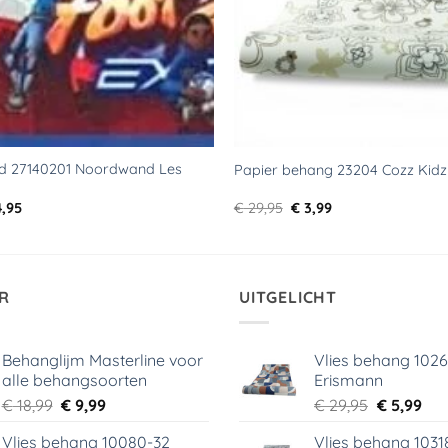
d 27140201 Noordwand Les
Papier behang 23204 Cozz Kidz
rspronkelijke
Huidige
Oorspronkelijke
Huidige
,95
€
29,95
€
3,99
js
prijs
prijs
prijs
s:
is:
was:
is:
9,95.
€ 4,95.
€ 29,95.
€ 3,99.
R
UITGELICHT
Behanglijm Masterline voor
Vlies behang 102
alle behangsoorten
Erismann
Oorspronkelijke
Huidige
Oorspronk
Hui
€
18,99
€
9,99
€
29,95
€
5,99
prijs
prijs
prijs
prij
Vlies behang 10080-32
Vlies behang 1031
was:
is:
was:
is: