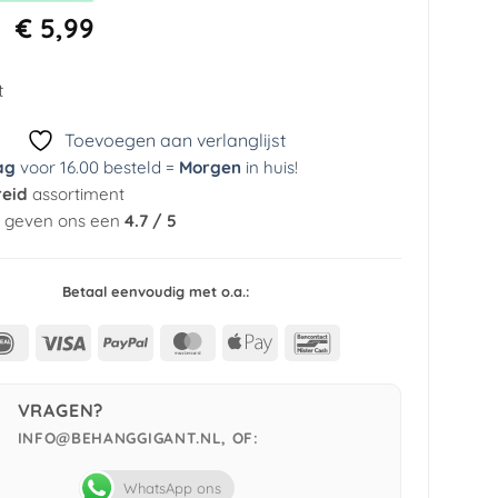
Oorspronkelijke
Huidige
€
5,99
prijs
prijs
was:
is:
t
€ 29,95.
€ 5,99.
Toevoegen aan verlanglijst
ag
voor 16.00 besteld =
Morgen
in huis
!
reid
assortiment
n geven ons een
4.7 / 5
Betaal eenvoudig met o.a.:
IDeal
Visa
PayPal
MasterCard
Apple
Bancontact
Pay
VRAGEN?
INFO@BEHANGGIGANT.NL, OF:
WhatsApp ons