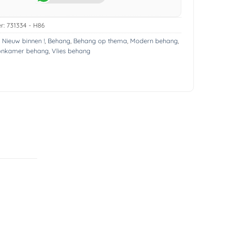
r:
731334 - H86
! Nieuw binnen !
,
Behang
,
Behang op thema
,
Modern behang
,
onkamer behang
,
Vlies behang