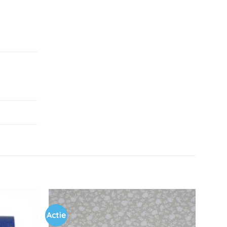
Actie
Toevoegen
Toevoegen
aan
aan