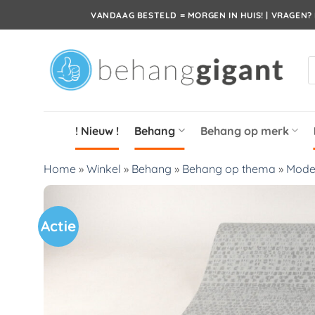
Ga
VANDAAG BESTELD = MORGEN IN HUIS! | VRAGEN? 
naar
inhoud
P
z
! Nieuw !
Behang
Behang op merk
Home
»
Winkel
»
Behang
»
Behang op thema
»
Mode
Actie