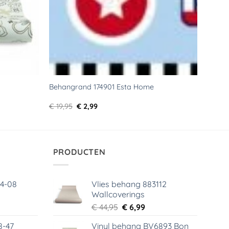
Behangrand 174901 Esta Home
Oorspronkelijke
Huidige
€
19,95
€
2,99
prijs
prijs
was:
is:
€ 19,95.
€ 2,99.
PRODUCTEN
64-08
Vlies behang 883112
Wallcoverings
elijke
dige
Oorspronkelijke
Huidige
€
44,95
€
6,99
s
prijs
prijs
8-47
Vinyl behang BV6893 Bon
was:
is: