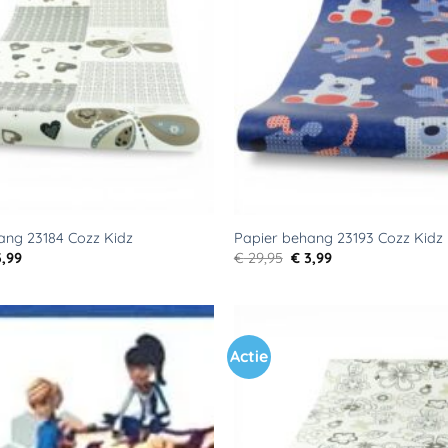
verlanglijst
ang 23184 Cozz Kidz
Papier behang 23193 Cozz Kidz
rspronkelijke
Huidige
Oorspronkelijke
Huidige
,99
€
29,95
€
3,99
js
prijs
prijs
prijs
s:
is:
was:
is:
9,95.
€ 3,99.
€ 29,95.
€ 3,99.
Actie
Toevoegen
aan
verlanglijst