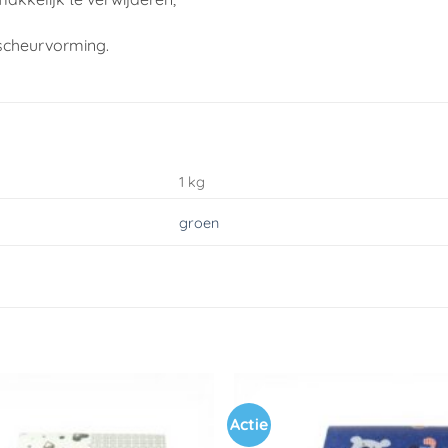
scheurvorming.
1 kg
groen
Actie
Toevoegen
aan