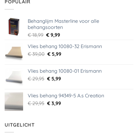
POPULAIR
Behanglijm Masterline voor alle
behangsoorten
Oorspronkelijke
Huidige
€
18,99
€
9,99
prijs
prijs
Vlies behang 10080-32 Erismann
was:
is:
Oorspronkelijke
Huidige
€
39,00
€ 18,99.
€
5,99
€ 9,99.
prijs
prijs
was:
is:
Vlies behang 10080-01 Erismann
€ 39,00.
€ 5,99.
Oorspronkelijke
Huidige
€
29,95
€
5,99
prijs
prijs
was:
is:
Vlies behang 94349-5 A.s Creation
€ 29,95.
€ 5,99.
Oorspronkelijke
Huidige
€
29,95
€
3,99
prijs
prijs
was:
is:
€ 29,95.
€ 3,99.
UITGELICHT