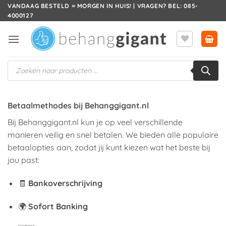
Ga
VANDAAG BESTELD = MORGEN IN HUIS! | VRAGEN? BEL: 085-
4000127
naar
inhoud
Producten
zoeken
Betaalmethodes bij Behanggigant.nl
Bij Behanggigant.nl kun je op veel verschillende
manieren veilig en snel betalen. We bieden alle populaire
betaalopties aan, zodat jij kunt kiezen wat het beste bij
jou past:
🧾
Bankoverschrijving
🌍
Sofort Banking