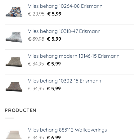
Vlies behang 10264-08 Erismann
Oorspronkelijke
Huidige
€
29,95
€
5,99
prijs
prijs
was:
is:
Vlies behang 10318-47 Erismann
€ 29,95.
€ 5,99.
Oorspronkelijke
Huidige
€
39,95
€
5,99
prijs
prijs
was:
is:
Vlies behang modern 10146-15 Erismann
€ 39,95.
€ 5,99.
Oorspronkelijke
Huidige
€
34,95
€
5,99
prijs
prijs
was:
is:
Vlies behang 10302-15 Erismann
€ 34,95.
€ 5,99.
Oorspronkelijke
Huidige
€
34,95
€
5,99
prijs
prijs
was:
is:
€ 34,95.
€ 5,99.
PRODUCTEN
Vlies behang 883112 Wallcoverings
Oorspronkelijke
Huidige
€
44,95
€
6,99