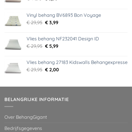
prijs
prijs
was:
is:
Vinyl behang BV6893 Bon Voyage
€ 44,95.
€ 6,99.
Oorspronkelijke
Huidige
€
29,95
€
3,99
prijs
prijs
was:
is:
Vlies behang NF232041 Design ID
€ 29,95.
€ 3,99.
Oorspronkelijke
Huidige
€
29,95
€
5,99
prijs
prijs
was:
is:
Vlies behang 27183 Kidswalls Behangexpresse
€ 29,95.
€ 5,99.
Oorspronkelijke
Huidige
€
29,95
€
2,00
prijs
prijs
was:
is:
€ 29,95.
€ 2,00.
BELANGRIJKE INFORMATIE
Over BehangGigant
Bedrijfsgegevens