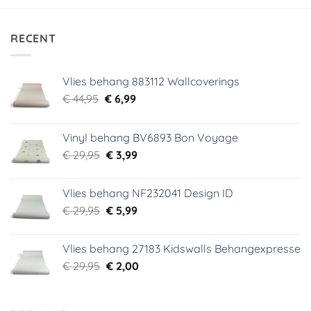
RECENT
Vlies behang 883112 Wallcoverings
Oorspronkelijke
Huidige
€
44,95
€
6,99
prijs
prijs
was:
is:
Vinyl behang BV6893 Bon Voyage
€ 44,95.
€ 6,99.
Oorspronkelijke
Huidige
€
29,95
€
3,99
prijs
prijs
was:
is:
Vlies behang NF232041 Design ID
€ 29,95.
€ 3,99.
Oorspronkelijke
Huidige
€
29,95
€
5,99
prijs
prijs
was:
is:
Vlies behang 27183 Kidswalls Behangexpresse
€ 29,95.
€ 5,99.
Oorspronkelijke
Huidige
€
29,95
€
2,00
prijs
prijs
was:
is:
€ 29,95.
€ 2,00.