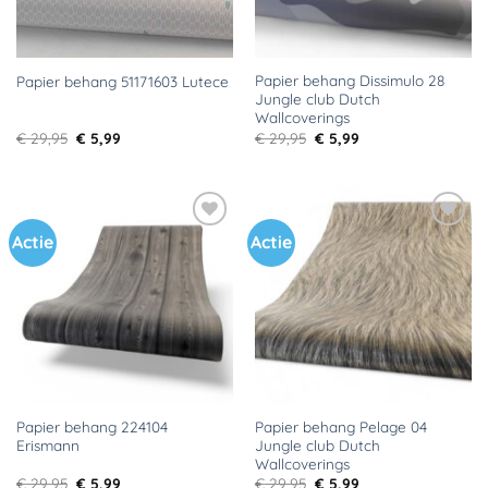
Papier behang Dissimulo 28
Papier behang 51171603 Lutece
Jungle club Dutch
Wallcoverings
Oorspronkelijke
Huidige
Oorspronkelijke
Huidige
€
29,95
€
5,99
€
29,95
€
5,99
prijs
prijs
prijs
prijs
was:
is:
was:
is:
€ 29,95.
€ 5,99.
€ 29,95.
€ 5,99.
Actie
Actie
Toevoegen
Toevoegen
aan
aan
verlanglijst
verlanglijst
Papier behang 224104
Papier behang Pelage 04
Erismann
Jungle club Dutch
Wallcoverings
Oorspronkelijke
Huidige
Oorspronkelijke
Huidige
€
29,95
€
5,99
€
29,95
€
5,99