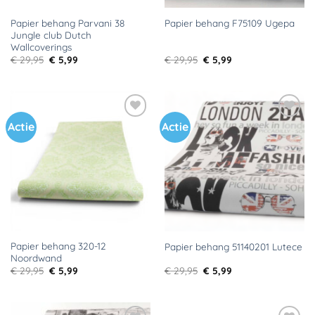
Papier behang Parvani 38
Papier behang F75109 Ugepa
Jungle club Dutch
Wallcoverings
Oorspronkelijke
Huidige
Oorspronkelijke
Huidige
€
29,95
€
5,99
€
29,95
€
5,99
prijs
prijs
prijs
prijs
was:
is:
was:
is:
€ 29,95.
€ 5,99.
€ 29,95.
€ 5,99.
Actie
Actie
Toevoegen
Toevoegen
aan
aan
verlanglijst
verlanglijst
Papier behang 320-12
Papier behang 51140201 Lutece
Noordwand
Oorspronkelijke
Huidige
Oorspronkelijke
Huidige
€
29,95
€
5,99
€
29,95
€
5,99
prijs
prijs
prijs
prijs
was:
is:
was:
is:
€ 29,95.
€ 5,99.
€ 29,95.
€ 5,99.