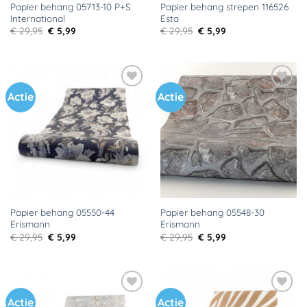
Papier behang 05713-10 P+S
Papier behang strepen 116526
International
Esta
Oorspronkelijke
Huidige
Oorspronkelijke
Huidige
€
29,95
€
5,99
€
29,95
€
5,99
prijs
prijs
prijs
prijs
was:
is:
was:
is:
€ 29,95.
€ 5,99.
€ 29,95.
€ 5,99.
Actie
Actie
Toevoegen
Toevoegen
aan
aan
verlanglijst
verlanglijst
Papier behang 05550-44
Papier behang 05548-30
Erismann
Erismann
Oorspronkelijke
Huidige
Oorspronkelijke
Huidige
€
29,95
€
5,99
€
29,95
€
5,99
prijs
prijs
prijs
prijs
was:
is:
was:
is:
€ 29,95.
€ 5,99.
€ 29,95.
€ 5,99.
Actie
Actie
Toevoegen
Toevoegen