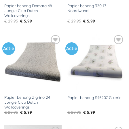
Papier behang Damara 48
Papier behang 320-13
Jungle Club Dutch
Noordwand
Wallcoverings
Oorspronkelijke
Huidige
Oorspronkelijke
Huidige
€
29,95
€
5,99
€
29,95
€
5,99
prijs
prijs
prijs
prijs
was:
is:
was:
is:
€ 29,95.
€ 5,99.
€ 29,95.
€ 5,99.
Actie
Actie
Toevoegen
Toevoegen
aan
aan
verlanglijst
verlanglijst
Papier behang Zigrino 24
Papier behang S45207 Galerie
Jungle Club Dutch
Wallcoverings
Oorspronkelijke
Huidige
Oorspronkelijke
Huidige
€
29,95
€
5,99
€
29,95
€
5,99
prijs
prijs
prijs
prijs
was:
is:
was:
is:
€ 29,95.
€ 5,99.
€ 29,95.
€ 5,99.