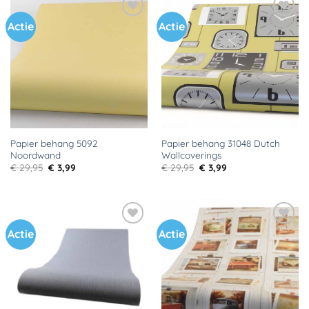
Actie
Actie
Toevoegen
Toevoegen
aan
aan
verlanglijst
verlanglijst
Papier behang 5092
Papier behang 31048 Dutch
Noordwand
Wallcoverings
Oorspronkelijke
Huidige
Oorspronkelijke
Huidige
€
29,95
€
3,99
€
29,95
€
3,99
prijs
prijs
prijs
prijs
was:
is:
was:
is:
€ 29,95.
€ 3,99.
€ 29,95.
€ 3,99.
Actie
Actie
Toevoegen
Toevoegen
aan
aan
verlanglijst
verlanglijst