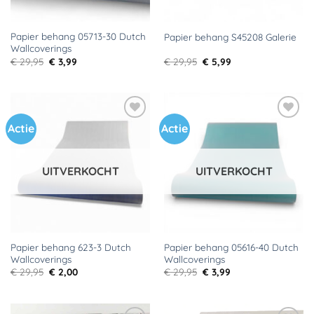
Papier behang 05713-30 Dutch
Papier behang S45208 Galerie
Wallcoverings
Oorspronkelijke
Huidige
Oorspronkelijke
Huidige
€
29,95
€
3,99
€
29,95
€
5,99
prijs
prijs
prijs
prijs
was:
is:
was:
is:
€ 29,95.
€ 3,99.
€ 29,95.
€ 5,99.
Actie
Actie
Toevoegen
Toevoegen
aan
aan
verlanglijst
verlanglijst
UITVERKOCHT
UITVERKOCHT
Papier behang 623-3 Dutch
Papier behang 05616-40 Dutch
Wallcoverings
Wallcoverings
Oorspronkelijke
Huidige
Oorspronkelijke
Huidige
€
29,95
€
2,00
€
29,95
€
3,99
prijs
prijs
prijs
prijs
was:
is:
was:
is:
€ 29,95.
€ 2,00.
€ 29,95.
€ 3,99.