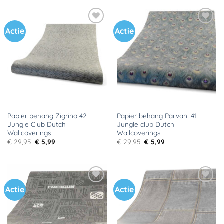
€ 29,95.
€ 5,99.
€ 29,95.
€ 5,99.
Actie
Actie
Toevoegen
Toevoegen
aan
aan
verlanglijst
verlanglijst
Papier behang Zigrino 42
Papier behang Parvani 41
Jungle Club Dutch
Jungle club Dutch
Wallcoverings
Wallcoverings
Oorspronkelijke
Huidige
Oorspronkelijke
Huidige
€
29,95
€
5,99
€
29,95
€
5,99
prijs
prijs
prijs
prijs
was:
is:
was:
is:
€ 29,95.
€ 5,99.
€ 29,95.
€ 5,99.
Actie
Actie
Toevoegen
Toevoegen
aan
aan
verlanglijst
verlanglijst