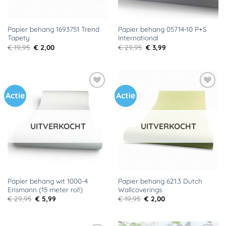
Papier behang 1693751 Trend
Papier behang 05714-10 P+S
Tapety
International
Oorspronkelijke
Huidige
Oorspronkelijke
Huidige
€
19,95
€
2,00
€
29,95
€
3,99
prijs
prijs
prijs
prijs
was:
is:
was:
is:
€ 19,95.
€ 2,00.
€ 29,95.
€ 3,99.
Actie
Actie
Toevoegen
Toevoegen
aan
aan
verlanglijst
verlanglijst
UITVERKOCHT
UITVERKOCHT
Papier behang wit 1000-4
Papier behang 621.3 Dutch
Erismann (15 meter rol!)
Wallcoverings
Oorspronkelijke
Huidige
Oorspronkelijke
Huidige
€
29,95
€
5,99
€
19,95
€
2,00
prijs
prijs
prijs
prijs
was:
is:
was:
is:
€ 29,95.
€ 5,99.
€ 19,95.
€ 2,00.