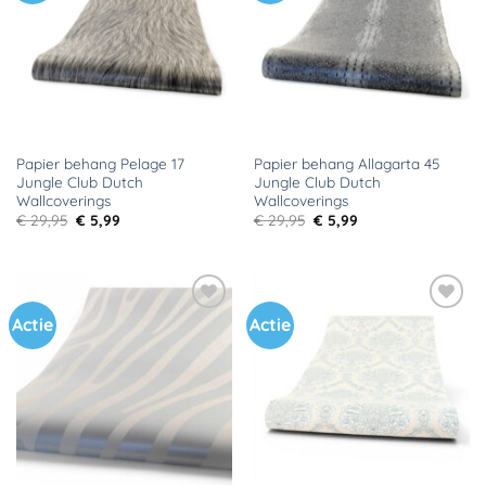
verlanglijst
verlanglijst
Papier behang Pelage 17
Papier behang Allagarta 45
Jungle Club Dutch
Jungle Club Dutch
Wallcoverings
Wallcoverings
Oorspronkelijke
Huidige
Oorspronkelijke
Huidige
€
29,95
€
5,99
€
29,95
€
5,99
prijs
prijs
prijs
prijs
was:
is:
was:
is:
€ 29,95.
€ 5,99.
€ 29,95.
€ 5,99.
Actie
Actie
Toevoegen
Toevoegen
aan
aan
verlanglijst
verlanglijst