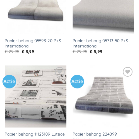
Papier behang 05593-20 P+S
Papier behang 05713-50 P+S
International
International
Oorspronkelijke
Huidige
Oorspronkelijke
Huidige
€
29,95
€
3,99
€
29,95
€
5,99
prijs
prijs
prijs
prijs
was:
is:
was:
is:
€ 29,95.
€ 3,99.
€ 29,95.
€ 5,99.
Actie
Actie
Toevoegen
Toevoegen
aan
aan
verlanglijst
verlanglijst
Papier behang 224099
Papier behang 11123109 Lutece