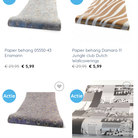
aan
aan
verlanglijst
verlanglijst
Papier behang 05550-43
Papier behang Damara 11
Erismann
Jungle club Dutch
Wallcoverings
Oorspronkelijke
Huidige
Oorspronkelijke
Huidige
€
29,95
€
5,99
€
29,95
€
5,99
prijs
prijs
prijs
prijs
was:
is:
was:
is:
€ 29,95.
€ 5,99.
€ 29,95.
€ 5,99.
Actie
Actie
Toevoegen
Toevoegen
aan
aan
verlanglijst
verlanglijst