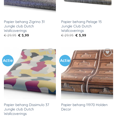
Papier behang Zigrino 31
Papier behang Pelage 15
Jungle club Dutch
Jungle Club Dutch
Wallcoverings
Wallcoverings
Oorspronkelijke
Huidige
Oorspronkelijke
Huidige
€
29,95
€
5,99
€
29,95
€
5,99
prijs
prijs
prijs
prijs
was:
is:
was:
is:
€ 29,95.
€ 5,99.
€ 29,95.
€ 5,99.
Actie
Actie
Toevoegen
Toevoegen
aan
aan
verlanglijst
verlanglijst
Papier behang Dissimulo 37
Papier behang 11970 Holden
Jungle club Dutch
Decor
Wallcoverings