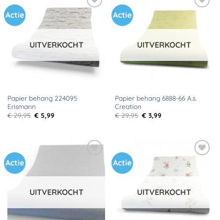
Actie
Actie
Toevoegen
Toevoegen
aan
aan
verlanglijst
verlanglijst
UITVERKOCHT
UITVERKOCHT
Papier behang 224095
Papier behang 6888-66 A.s.
Erismann
Creation
Oorspronkelijke
Huidige
Oorspronkelijke
Huidige
€
29,95
€
5,99
€
29,95
€
3,99
prijs
prijs
prijs
prijs
was:
is:
was:
is:
€ 29,95.
€ 5,99.
€ 29,95.
€ 3,99.
Actie
Actie
Toevoegen
Toevoegen
aan
aan
verlanglijst
verlanglijst
UITVERKOCHT
UITVERKOCHT