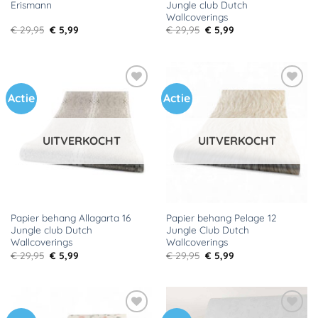
Erismann
Jungle club Dutch
Wallcoverings
Oorspronkelijke
Huidige
Oorspronkelijke
Huidige
€
29,95
€
5,99
€
29,95
€
5,99
prijs
prijs
prijs
prijs
was:
is:
was:
is:
€ 29,95.
€ 5,99.
€ 29,95.
€ 5,99.
Actie
Actie
Toevoegen
Toevoegen
aan
aan
verlanglijst
verlanglijst
UITVERKOCHT
UITVERKOCHT
Papier behang Allagarta 16
Papier behang Pelage 12
Jungle club Dutch
Jungle Club Dutch
Wallcoverings
Wallcoverings
Oorspronkelijke
Huidige
Oorspronkelijke
Huidige
€
29,95
€
5,99
€
29,95
€
5,99
prijs
prijs
prijs
prijs
was:
is:
was:
is:
€ 29,95.
€ 5,99.
€ 29,95.
€ 5,99.