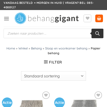
Ga
VANDAAG BESTELD = MORGEN IN HUIS! | VRAGEN? BEL: 085-
4000127
naar
inhoud
Producten
zoeken
Home
»
Winkel
»
Behang
»
Slaap en woonkamer behang
»
Papier
behang
FILTER
Actie
Actie
Toevoegen
Toevoegen
aan
aan