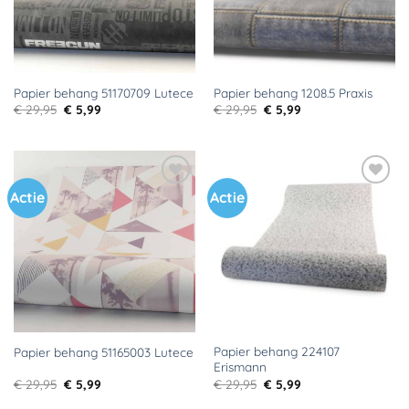
Papier behang 51170709 Lutece
Papier behang 1208.5 Praxis
Oorspronkelijke
Huidige
Oorspronkelijke
Huidige
€
29,95
€
5,99
€
29,95
€
5,99
prijs
prijs
prijs
prijs
was:
is:
was:
is:
€ 29,95.
€ 5,99.
€ 29,95.
€ 5,99.
Actie
Actie
Toevoegen
Toevoegen
aan
aan
verlanglijst
verlanglijst
Papier behang 224107
Papier behang 51165003 Lutece
Erismann
Oorspronkelijke
Huidige
Oorspronkelijke
Huidige
€
29,95
€
5,99
€
29,95
€
5,99
prijs
prijs
prijs
prijs
was:
is:
was:
is: