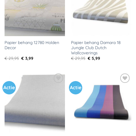
Papier behang 12780 Holden
Papier behang Damara 18
Decor
Jungle Club Dutch
Wallcoverings
Oorspronkelijke
Huidige
Oorspronkelijke
Huidige
€
29,95
€
3,99
€
29,95
€
5,99
prijs
prijs
prijs
prijs
was:
is:
was:
is:
€ 29,95.
€ 3,99.
€ 29,95.
€ 5,99.
Actie
Actie
Toevoegen
Toevoegen
aan
aan
verlanglijst
verlanglijst