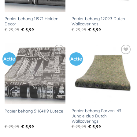
Papier behang 11971 Holden
Papier behang 1209.3 Dutch
Decor
Wallcoverings
Oorspronkelijke
Huidige
Oorspronkelijke
Huidige
€
29,95
€
5,99
€
29,95
€
5,99
prijs
prijs
prijs
prijs
was:
is:
was:
is:
€ 29,95.
€ 5,99.
€ 29,95.
€ 5,99.
Actie
Actie
Toevoegen
Toevoegen
aan
aan
verlanglijst
verlanglijst
Papier behang Parvani 43
Papier behang 51164119 Lutece
Jungle club Dutch
Wallcoverings
Oorspronkelijke
Huidige
Oorspronkelijke
Huidige
€
29,95
€
5,99
€
29,95
€
5,99
prijs
prijs
prijs
prijs
was:
is:
was:
is: