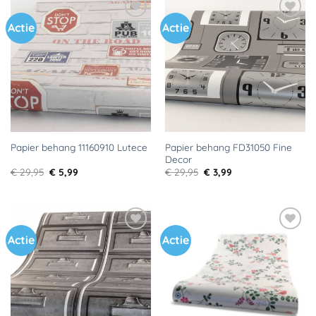
Actie
Actie
Toevoegen
Toevoegen
aan
aan
verlanglijst
verlanglijst
Papier behang FD31050 Fine
Papier behang 11160910 Lutece
Decor
Oorspronkelijke
Huidige
Oorspronkelijke
Huidige
€
29,95
€
5,99
€
29,95
€
3,99
prijs
prijs
prijs
prijs
was:
is:
was:
is:
€ 29,95.
€ 5,99.
€ 29,95.
€ 3,99.
Actie
Actie
Toevoegen
Toevoegen
aan
aan
verlanglijst
verlanglijst