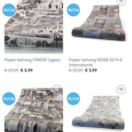
Actie
Actie
Toevoegen
Toevoegen
aan
aan
verlanglijst
verlanglijst
Papier behang 05568-20 P+S
Papier behang F98209 Ugepa
International
Oorspronkelijke
Huidige
Oorspronkelijke
Huidige
€
29,95
€
5,99
€
29,95
€
3,99
prijs
prijs
prijs
prijs
was:
is:
was:
is:
€ 29,95.
€ 5,99.
€ 29,95.
€ 3,99.
Actie
Actie
Toevoegen
Toevoegen
aan
aan
verlanglijst
verlanglijst