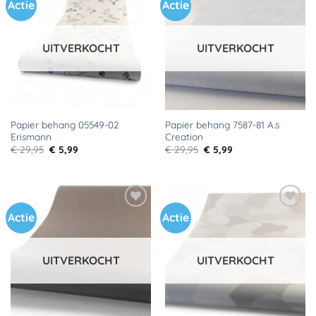
Actie
Actie
Toevoegen
Toevoegen
aan
aan
verlanglijst
verlanglijst
UITVERKOCHT
UITVERKOCHT
Papier behang 05549-02
Papier behang 7587-81 A.s
Erismann
Creation
Oorspronkelijke
Huidige
Oorspronkelijke
Huidige
€
29,95
€
5,99
€
29,95
€
5,99
prijs
prijs
prijs
prijs
was:
is:
was:
is:
€ 29,95.
€ 5,99.
€ 29,95.
€ 5,99.
Actie
Actie
Toevoegen
Toevoegen
aan
aan
verlanglijst
verlanglijst
UITVERKOCHT
UITVERKOCHT