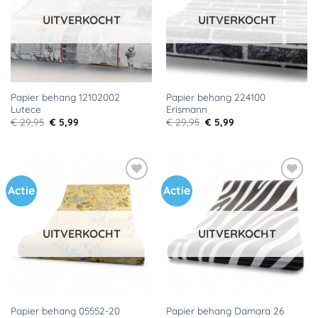
UITVERKOCHT
UITVERKOCHT
Papier behang 12102002
Papier behang 224100
Lutece
Erismann
Oorspronkelijke
Huidige
Oorspronkelijke
Huidige
€
29,95
€
5,99
€
29,95
€
5,99
prijs
prijs
prijs
prijs
was:
is:
was:
is:
€ 29,95.
€ 5,99.
€ 29,95.
€ 5,99.
Actie
Actie
Toevoegen
Toevoegen
aan
aan
verlanglijst
verlanglijst
UITVERKOCHT
UITVERKOCHT
Papier behang 05552-20
Papier behang Damara 26