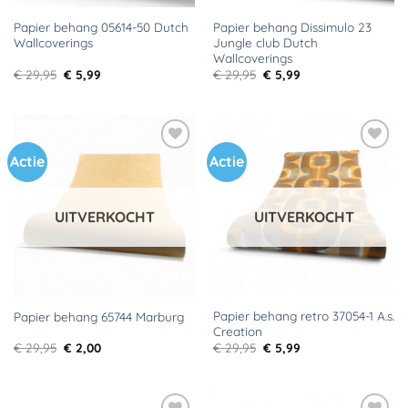
Papier behang 05614-50 Dutch
Papier behang Dissimulo 23
Wallcoverings
Jungle club Dutch
Wallcoverings
Oorspronkelijke
Huidige
Oorspronkelijke
Huidige
€
29,95
€
5,99
€
29,95
€
5,99
prijs
prijs
prijs
prijs
was:
is:
was:
is:
€ 29,95.
€ 5,99.
€ 29,95.
€ 5,99.
Actie
Actie
Toevoegen
Toevoegen
aan
aan
verlanglijst
verlanglijst
UITVERKOCHT
UITVERKOCHT
Papier behang retro 37054-1 A.s.
Papier behang 65744 Marburg
Creation
Oorspronkelijke
Huidige
Oorspronkelijke
Huidige
€
29,95
€
2,00
€
29,95
€
5,99
prijs
prijs
prijs
prijs
was:
is:
was:
is:
€ 29,95.
€ 2,00.
€ 29,95.
€ 5,99.