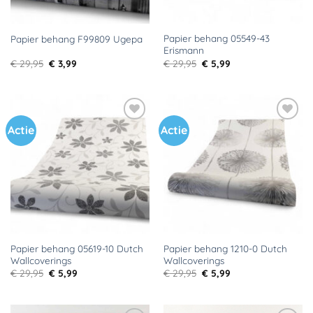
Papier behang 05549-43
Papier behang F99809 Ugepa
Erismann
Oorspronkelijke
Huidige
Oorspronkelijke
Huidige
€
29,95
€
3,99
€
29,95
€
5,99
prijs
prijs
prijs
prijs
was:
is:
was:
is:
€ 29,95.
€ 3,99.
€ 29,95.
€ 5,99.
Actie
Actie
Toevoegen
Toevoegen
aan
aan
verlanglijst
verlanglijst
Papier behang 05619-10 Dutch
Papier behang 1210-0 Dutch
Wallcoverings
Wallcoverings
Oorspronkelijke
Huidige
Oorspronkelijke
Huidige
€
29,95
€
5,99
€
29,95
€
5,99
prijs
prijs
prijs
prijs
was:
is:
was:
is:
€ 29,95.
€ 5,99.
€ 29,95.
€ 5,99.