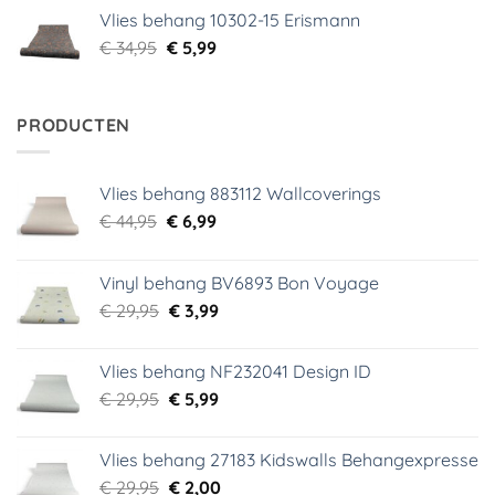
was:
is:
Vlies behang 10302-15 Erismann
€ 34,95.
€ 5,99.
Oorspronkelijke
Huidige
€
34,95
€
5,99
prijs
prijs
was:
is:
€ 34,95.
€ 5,99.
PRODUCTEN
Vlies behang 883112 Wallcoverings
Oorspronkelijke
Huidige
€
44,95
€
6,99
prijs
prijs
was:
is:
Vinyl behang BV6893 Bon Voyage
€ 44,95.
€ 6,99.
Oorspronkelijke
Huidige
€
29,95
€
3,99
prijs
prijs
was:
is:
Vlies behang NF232041 Design ID
€ 29,95.
€ 3,99.
Oorspronkelijke
Huidige
€
29,95
€
5,99
prijs
prijs
was:
is:
Vlies behang 27183 Kidswalls Behangexpresse
€ 29,95.
€ 5,99.
Oorspronkelijke
Huidige
€
29,95
€
2,00