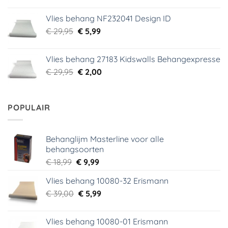
prijs
prijs
was:
is:
Vlies behang NF232041 Design ID
€ 29,95.
€ 3,99.
Oorspronkelijke
Huidige
€
29,95
€
5,99
prijs
prijs
was:
is:
Vlies behang 27183 Kidswalls Behangexpresse
€ 29,95.
€ 5,99.
Oorspronkelijke
Huidige
€
29,95
€
2,00
prijs
prijs
was:
is:
€ 29,95.
€ 2,00.
POPULAIR
Behanglijm Masterline voor alle
behangsoorten
Oorspronkelijke
Huidige
€
18,99
€
9,99
prijs
prijs
Vlies behang 10080-32 Erismann
was:
is:
Oorspronkelijke
Huidige
€
39,00
€ 18,99.
€
5,99
€ 9,99.
prijs
prijs
was:
is:
Vlies behang 10080-01 Erismann
€ 39,00.
€ 5,99.