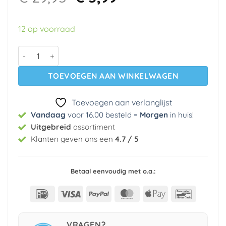
prijs
prijs
was:
is:
12 op voorraad
€ 29,95.
€ 5,99.
Papier behang Dissimulo 37 Jungle club Dutch Wallcovering
TOEVOEGEN AAN WINKELWAGEN
Toevoegen aan verlanglijst
Vandaag
voor 16.00 besteld =
Morgen
in huis
!
Uitgebreid
assortiment
Klanten geven ons een
4.7 / 5
Betaal eenvoudig met o.a.:
IDeal
Visa
PayPal
MasterCard
Apple
Bancont
Pay
VRAGEN?