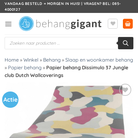
Ga
VANDAAG BESTELD = MORGEN IN HUIS! | VRAGEN? BEL: 085-
4000127
naar
inhoud
Producten
zoeken
Home
»
Winkel
»
Behang
»
Slaap en woonkamer behang
»
Papier behang
»
Papier behang Dissimulo 37 Jungle
club Dutch Wallcoverings
Actie
Toevoegen
aan
verlanglijst