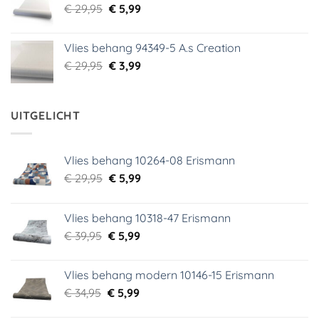
Oorspronkelijke
Huidige
€
29,95
€
5,99
prijs
prijs
was:
is:
Vlies behang 94349-5 A.s Creation
€ 29,95.
€ 5,99.
Oorspronkelijke
Huidige
€
29,95
€
3,99
prijs
prijs
was:
is:
€ 29,95.
€ 3,99.
UITGELICHT
Vlies behang 10264-08 Erismann
Oorspronkelijke
Huidige
€
29,95
€
5,99
prijs
prijs
was:
is:
Vlies behang 10318-47 Erismann
€ 29,95.
€ 5,99.
Oorspronkelijke
Huidige
€
39,95
€
5,99
prijs
prijs
was:
is:
Vlies behang modern 10146-15 Erismann
€ 39,95.
€ 5,99.
Oorspronkelijke
Huidige
€
34,95
€
5,99
prijs
prijs