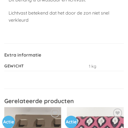
Lichtvast betekend dat het door de zon niet snel
verkleurd
Extra informatie
GEWICHT
1 kg
Gerelateerde producten
Actie
Actie
Toevoegen
Toevoegen
aan
aan