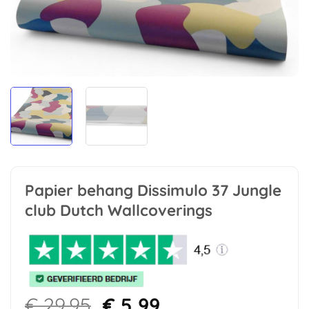
Papier behang Dissimulo 37 Jungle
club Dutch Wallcoverings
Oorspronkelijke
Huidige
€
29,95
€
5,99