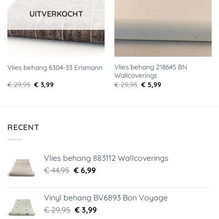
UITVERKOCHT
Vlies behang 218645 BN
Vlies behang 6304-33 Erismann
Wallcoverings
Oorspronkelijke
Huidige
Oorspronkelijke
Huidige
€
29,95
€
3,99
€
29,95
€
5,99
prijs
prijs
prijs
prijs
was:
is:
was:
is:
€ 29,95.
€ 3,99.
€ 29,95.
€ 5,99.
RECENT
Vlies behang 883112 Wallcoverings
Oorspronkelijke
Huidige
€
44,95
€
6,99
prijs
prijs
was:
is:
Vinyl behang BV6893 Bon Voyage
€ 44,95.
€ 6,99.
Oorspronkelijke
Huidige
€
29,95
€
3,99