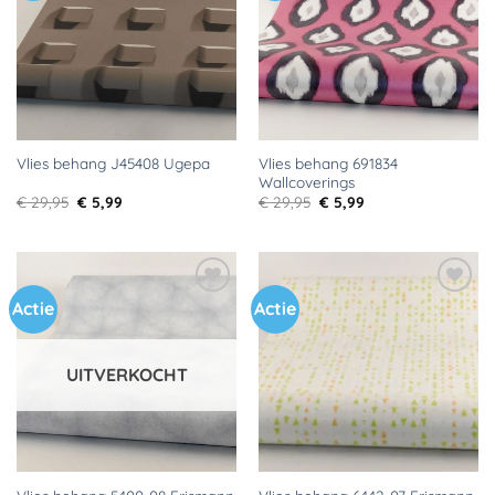
verlanglijst
verlanglijst
Vlies behang 691834
Vlies behang J45408 Ugepa
Wallcoverings
Oorspronkelijke
Huidige
Oorspronkelijke
Huidige
€
29,95
€
5,99
€
29,95
€
5,99
prijs
prijs
prijs
prijs
was:
is:
was:
is:
€ 29,95.
€ 5,99.
€ 29,95.
€ 5,99.
Actie
Actie
Toevoegen
Toevoegen
aan
aan
verlanglijst
verlanglijst
UITVERKOCHT