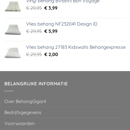
Vinyl behang BV6893 Bon Voyage
€ 44,95.
€ 6,99.
Oorspronkelijke
Huidige
€
29,95
€
3,99
prijs
prijs
was:
is:
Vlies behang NF232041 Design ID
€ 29,95.
€ 3,99.
Oorspronkelijke
Huidige
€
29,95
€
5,99
prijs
prijs
was:
is:
Vlies behang 27183 Kidswalls Behangexpresse
€ 29,95.
€ 5,99.
Oorspronkelijke
Huidige
€
29,95
€
2,00
prijs
prijs
was:
is:
€ 29,95.
€ 2,00.
BELANGRIJKE INFORMATIE
Over BehangGigant
Bedrijfsgegevens
Voorwaarden