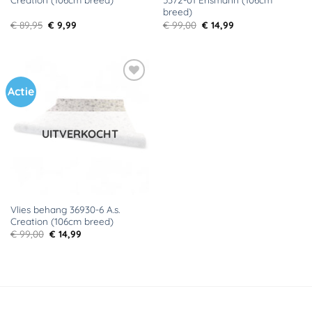
breed)
Oorspronkelijke
Huidige
Oorspronkelijke
Huidige
€
89,95
€
9,99
€
99,00
€
14,99
prijs
prijs
prijs
prijs
was:
is:
was:
is:
€ 89,95.
€ 9,99.
€ 99,00.
€ 14,99.
Actie
Toevoegen
aan
verlanglijst
UITVERKOCHT
Vlies behang 36930-6 A.s.
Creation (106cm breed)
Oorspronkelijke
Huidige
€
99,00
€
14,99
prijs
prijs
was:
is:
€ 99,00.
€ 14,99.