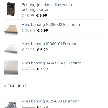
Behanglijm Masterline voor alle
behangsoorten
Oorspronkelijke
Huidige
€
18,99
€
9,99
prijs
prijs
Vlies behang 10080-32 Erismann
was:
is:
Oorspronkelijke
Huidige
€
39,00
€ 18,99.
€
5,99
€ 9,99.
prijs
prijs
was:
is:
Vlies behang 10080-01 Erismann
€ 39,00.
€ 5,99.
Oorspronkelijke
Huidige
€
29,95
€
5,99
prijs
prijs
was:
is:
Vlies behang 94349-5 A.s Creation
€ 29,95.
€ 5,99.
Oorspronkelijke
Huidige
€
29,95
€
3,99
prijs
prijs
was:
is:
€ 29,95.
€ 3,99.
UITGELICHT
Vlies behang 10264-08 Erismann
Oorspronkelijke
Huidige
€
29,95
€
5,99