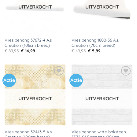
UITVERKOCHT
UITVERKOCHT
Vlies behang 37672-4 A.s.
Vlies behang 1800-56 A.s.
Creation (106cm breed)
Creation (70cm breed)
Oorspronkelijke
Huidige
Oorspronkelijke
Huidige
€
89,95
€
14,99
€
49,95
€
5,99
prijs
prijs
prijs
prijs
was:
is:
was:
is:
€ 89,95.
€ 14,99.
€ 49,95.
€ 5,99.
Actie
Actie
Toevoegen
Toevoegen
aan
aan
verlanglijst
verlanglijst
UITVERKOCHT
UITVERKOCHT
Vlies behang 32443-5 A.s.
Vlies behang witte baksteen
Creation (106cm breed)
5372-01 Erismann (106cm