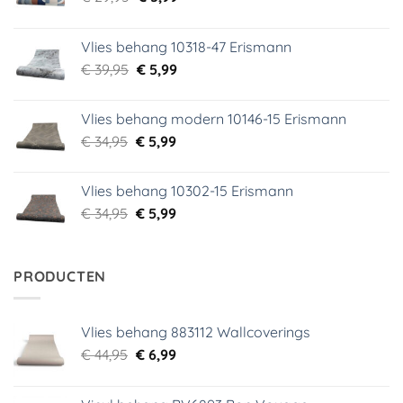
prijs
prijs
was:
is:
Vlies behang 10318-47 Erismann
€ 29,95.
€ 5,99.
Oorspronkelijke
Huidige
€
39,95
€
5,99
prijs
prijs
was:
is:
Vlies behang modern 10146-15 Erismann
€ 39,95.
€ 5,99.
Oorspronkelijke
Huidige
€
34,95
€
5,99
prijs
prijs
was:
is:
Vlies behang 10302-15 Erismann
€ 34,95.
€ 5,99.
Oorspronkelijke
Huidige
€
34,95
€
5,99
prijs
prijs
was:
is:
€ 34,95.
€ 5,99.
PRODUCTEN
Vlies behang 883112 Wallcoverings
Oorspronkelijke
Huidige
€
44,95
€
6,99
prijs
prijs
was:
is: