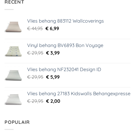
RECENT
Vlies behang 883112 Wallcoverings
Oorspronkelijke
Huidige
€
44,95
€
6,99
prijs
prijs
was:
is:
Vinyl behang BV6893 Bon Voyage
€ 44,95.
€ 6,99.
Oorspronkelijke
Huidige
€
29,95
€
3,99
prijs
prijs
was:
is:
Vlies behang NF232041 Design ID
€ 29,95.
€ 3,99.
Oorspronkelijke
Huidige
€
29,95
€
5,99
prijs
prijs
was:
is:
Vlies behang 27183 Kidswalls Behangexpresse
€ 29,95.
€ 5,99.
Oorspronkelijke
Huidige
€
29,95
€
2,00
prijs
prijs
was:
is:
€ 29,95.
€ 2,00.
POPULAIR