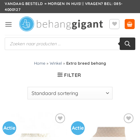
Ga
VANDAAG BESTELD = MORGEN IN HUIS! | VRAGEN? BEL: 085-
4000127
naar
inhoud
Producten
zoeken
Home
»
Winkel
»
Extra breed behang
FILTER
Actie
Actie
Toevoegen
Toevoegen
aan
aan
verlanglijst
verlanglijst