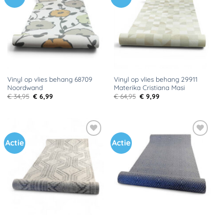
aan
aan
verlanglijst
verlanglijst
Vinyl op vlies behang 68709
Vinyl op vlies behang 29911
Noordwand
Materika Cristiana Masi
Oorspronkelijke
Huidige
Oorspronkelijke
Huidige
€
34,95
€
6,99
€
64,95
€
9,99
prijs
prijs
prijs
prijs
was:
is:
was:
is:
€ 34,95.
€ 6,99.
€ 64,95.
€ 9,99.
Actie
Actie
Toevoegen
Toevoegen
aan
aan
verlanglijst
verlanglijst