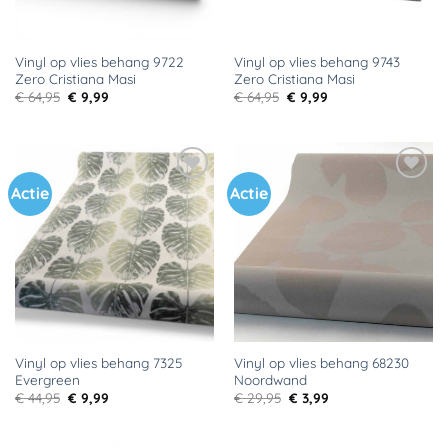
Vinyl op vlies behang 9722
Vinyl op vlies behang 9743
Zero Cristiana Masi
Zero Cristiana Masi
Oorspronkelijke
Huidige
Oorspronkelijke
Huidige
€
64,95
€
9,99
€
64,95
€
9,99
prijs
prijs
prijs
prijs
was:
is:
was:
is:
€ 64,95.
€ 9,99.
€ 64,95.
€ 9,99.
Actie
Actie
Toevoegen
Toevoegen
aan
aan
verlanglijst
verlanglijst
Vinyl op vlies behang 7325
Vinyl op vlies behang 68230
Evergreen
Noordwand
Oorspronkelijke
Huidige
Oorspronkelijke
Huidige
€
44,95
€
9,99
€
29,95
€
3,99
prijs
prijs
prijs
prijs
was:
is:
was:
is:
€ 44,95.
€ 9,99.
€ 29,95.
€ 3,99.