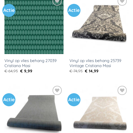
Actie
Actie
Toevoegen
Toevoegen
aan
aan
verlanglijst
verlanglijst
Vinyl op vlies behang 27039
Vinyl op vlies behang 25739
Cristiana Masi
Vintage Cristiana Masi
Oorspronkelijke
Huidige
Oorspronkelijke
Huidige
€
64,95
€
9,99
€
74,95
€
14,99
prijs
prijs
prijs
prijs
was:
is:
was:
is:
€ 64,95.
€ 9,99.
€ 74,95.
€ 14,99.
Actie
Actie
Toevoegen
Toevoegen
aan
aan
verlanglijst
verlanglijst