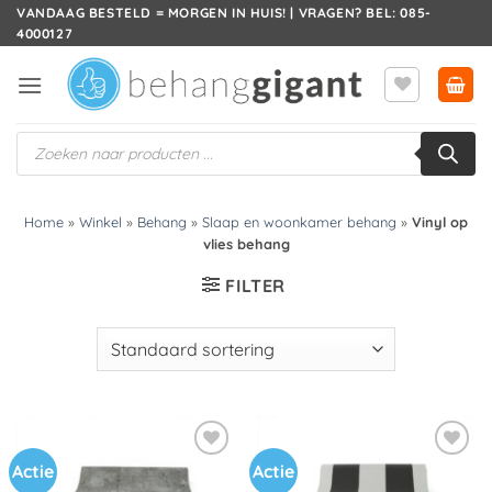
Ga
VANDAAG BESTELD = MORGEN IN HUIS! | VRAGEN? BEL: 085-
4000127
naar
inhoud
Producten
zoeken
Home
»
Winkel
»
Behang
»
Slaap en woonkamer behang
»
Vinyl op
vlies behang
FILTER
Actie
Actie
Toevoegen
Toevoegen
aan
aan