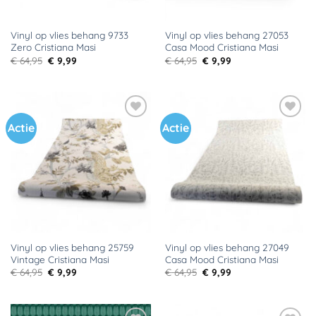
Vinyl op vlies behang 9733
Vinyl op vlies behang 27053
Zero Cristiana Masi
Casa Mood Cristiana Masi
Oorspronkelijke
Huidige
Oorspronkelijke
Huidige
€
64,95
€
9,99
€
64,95
€
9,99
prijs
prijs
prijs
prijs
was:
is:
was:
is:
€ 64,95.
€ 9,99.
€ 64,95.
€ 9,99.
Actie
Actie
Toevoegen
Toevoegen
aan
aan
verlanglijst
verlanglijst
Vinyl op vlies behang 25759
Vinyl op vlies behang 27049
Vintage Cristiana Masi
Casa Mood Cristiana Masi
Oorspronkelijke
Huidige
Oorspronkelijke
Huidige
€
64,95
€
9,99
€
64,95
€
9,99
prijs
prijs
prijs
prijs
was:
is:
was:
is:
€ 64,95.
€ 9,99.
€ 64,95.
€ 9,99.