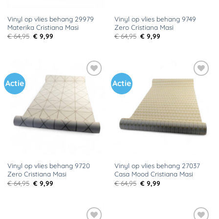
Vinyl op vlies behang 29979
Vinyl op vlies behang 9749
Materika Cristiana Masi
Zero Cristiana Masi
Oorspronkelijke
Huidige
Oorspronkelijke
Huidige
€
64,95
€
9,99
€
64,95
€
9,99
prijs
prijs
prijs
prijs
was:
is:
was:
is:
€ 64,95.
€ 9,99.
€ 64,95.
€ 9,99.
Actie
Actie
Toevoegen
Toevoegen
aan
aan
verlanglijst
verlanglijst
Vinyl op vlies behang 9720
Vinyl op vlies behang 27037
Zero Cristiana Masi
Casa Mood Cristiana Masi
Oorspronkelijke
Huidige
Oorspronkelijke
Huidige
€
64,95
€
9,99
€
64,95
€
9,99
prijs
prijs
prijs
prijs
was:
is:
was:
is:
€ 64,95.
€ 9,99.
€ 64,95.
€ 9,99.