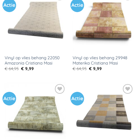
Actie
Actie
Toevoegen
Toevoegen
aan
aan
verlanglijst
verlanglijst
Vinyl op vlies behang 22050
Vinyl op vlies behang 29948
Amazonia Cristiana Masi
Materika Cristiana Masi
Oorspronkelijke
Huidige
Oorspronkelijke
Huidige
€
64,95
€
9,99
€
64,95
€
9,99
prijs
prijs
prijs
prijs
was:
is:
was:
is:
€ 64,95.
€ 9,99.
€ 64,95.
€ 9,99.
Actie
Actie
Toevoegen
Toevoegen
aan
aan
verlanglijst
verlanglijst