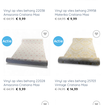
Vinyl op vlies behang 22038
Vinyl op vlies behang 29958
Amazonia Cristiana Masi
Materika Cristiana Masi
Oorspronkelijke
Huidige
Oorspronkelijke
Huidige
€
64,95
€
9,99
€
64,95
€
9,99
prijs
prijs
prijs
prijs
was:
is:
was:
is:
€ 64,95.
€ 9,99.
€ 64,95.
€ 9,99.
Actie
Actie
Toevoegen
Toevoegen
aan
aan
verlanglijst
verlanglijst
Vinyl op vlies behang 22028
Vinyl op vlies behang 25703
Amazonia Cristiana Masi
Vintage Cristiana Masi
Oorspronkelijke
Huidige
Oorspronkelijke
Huidige
€
64,95
€
9,99
€
74,95
€
14,99
prijs
prijs
prijs
prijs
was:
is:
was:
is:
€ 64,95.
€ 9,99.
€ 74,95.
€ 14,99.