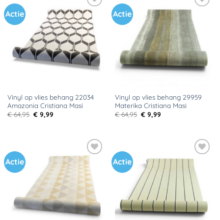
Actie
Actie
Toevoegen
Toevoegen
aan
aan
verlanglijst
verlanglijst
Vinyl op vlies behang 22034
Vinyl op vlies behang 29959
Amazonia Cristiana Masi
Materika Cristiana Masi
Oorspronkelijke
Huidige
Oorspronkelijke
Huidige
€
64,95
€
9,99
€
64,95
€
9,99
prijs
prijs
prijs
prijs
was:
is:
was:
is:
€ 64,95.
€ 9,99.
€ 64,95.
€ 9,99.
Actie
Actie
Toevoegen
Toevoegen
aan
aan
verlanglijst
verlanglijst