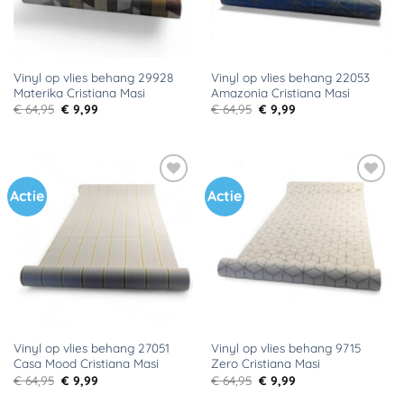
Vinyl op vlies behang 29928
Vinyl op vlies behang 22053
Materika Cristiana Masi
Amazonia Cristiana Masi
Oorspronkelijke
Huidige
Oorspronkelijke
Huidige
€
64,95
€
9,99
€
64,95
€
9,99
prijs
prijs
prijs
prijs
was:
is:
was:
is:
€ 64,95.
€ 9,99.
€ 64,95.
€ 9,99.
Actie
Actie
Toevoegen
Toevoegen
aan
aan
verlanglijst
verlanglijst
Vinyl op vlies behang 27051
Vinyl op vlies behang 9715
Casa Mood Cristiana Masi
Zero Cristiana Masi
Oorspronkelijke
Huidige
Oorspronkelijke
Huidige
€
64,95
€
9,99
€
64,95
€
9,99
prijs
prijs
prijs
prijs
was:
is:
was:
is: