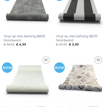
verlanglijst
verlanglijst
Vinyl op vlies behang 68656
Vinyl op vlies behang 68235
Noordwand
Noordwand
Oorspronkelijke
Huidige
Oorspronkelijke
Huidige
€
34,95
€
6,99
€
29,95
€
5,99
prijs
prijs
prijs
prijs
was:
is:
was:
is:
€ 34,95.
€ 6,99.
€ 29,95.
€ 5,99.
Actie
Actie
Toevoegen
Toevoegen
aan
aan
verlanglijst
verlanglijst