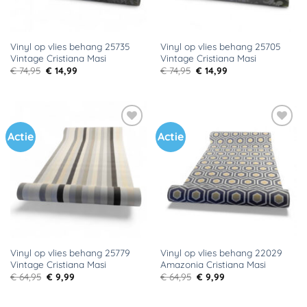
Vinyl op vlies behang 25735
Vinyl op vlies behang 25705
Vintage Cristiana Masi
Vintage Cristiana Masi
Oorspronkelijke
Huidige
Oorspronkelijke
Huidige
€
74,95
€
14,99
€
74,95
€
14,99
prijs
prijs
prijs
prijs
was:
is:
was:
is:
€ 74,95.
€ 14,99.
€ 74,95.
€ 14,99.
Actie
Actie
Toevoegen
Toevoegen
aan
aan
verlanglijst
verlanglijst
Vinyl op vlies behang 25779
Vinyl op vlies behang 22029
Vintage Cristiana Masi
Amazonia Cristiana Masi
Oorspronkelijke
Huidige
Oorspronkelijke
Huidige
€
64,95
€
9,99
€
64,95
€
9,99
prijs
prijs
prijs
prijs
was:
is:
was:
is:
€ 64,95.
€ 9,99.
€ 64,95.
€ 9,99.