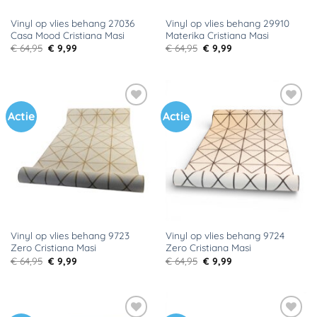
Vinyl op vlies behang 27036
Vinyl op vlies behang 29910
Casa Mood Cristiana Masi
Materika Cristiana Masi
Oorspronkelijke
Huidige
Oorspronkelijke
Huidige
€
64,95
€
9,99
€
64,95
€
9,99
prijs
prijs
prijs
prijs
was:
is:
was:
is:
€ 64,95.
€ 9,99.
€ 64,95.
€ 9,99.
Actie
Actie
Toevoegen
Toevoegen
aan
aan
verlanglijst
verlanglijst
Vinyl op vlies behang 9723
Vinyl op vlies behang 9724
Zero Cristiana Masi
Zero Cristiana Masi
Oorspronkelijke
Huidige
Oorspronkelijke
Huidige
€
64,95
€
9,99
€
64,95
€
9,99
prijs
prijs
prijs
prijs
was:
is:
was:
is:
€ 64,95.
€ 9,99.
€ 64,95.
€ 9,99.