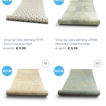
aan
aan
verlanglijst
verlanglijst
Vinyl op vlies behang 9719
Vinyl op vlies behang 29944
Zero Cristiana Masi
Materika Cristiana Masi
Oorspronkelijke
Huidige
Oorspronkelijke
Huidige
€
64,95
€
9,99
€
64,95
€
9,99
prijs
prijs
prijs
prijs
was:
is:
was:
is:
€ 64,95.
€ 9,99.
€ 64,95.
€ 9,99.
Actie
Actie
Toevoegen
Toevoegen
aan
aan
verlanglijst
verlanglijst