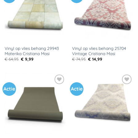
verlanglijst
verlanglijst
Vinyl op vlies behang 29943
Vinyl op vlies behang 25704
Materika Cristiana Masi
Vintage Cristiana Masi
Oorspronkelijke
Huidige
Oorspronkelijke
Huidige
€
64,95
€
9,99
€
74,95
€
14,99
prijs
prijs
prijs
prijs
was:
is:
was:
is:
€ 64,95.
€ 9,99.
€ 74,95.
€ 14,99.
Actie
Actie
Toevoegen
Toevoegen
aan
aan
verlanglijst
verlanglijst