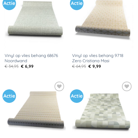
Actie
Actie
Toevoegen
Toevoegen
aan
aan
verlanglijst
verlanglijst
Vinyl op vlies behang 68676
Vinyl op vlies behang 9718
Noordwand
Zero Cristiana Masi
Oorspronkelijke
Huidige
Oorspronkelijke
Huidige
€
34,95
€
6,99
€
64,95
€
9,99
prijs
prijs
prijs
prijs
was:
is:
was:
is:
€ 34,95.
€ 6,99.
€ 64,95.
€ 9,99.
Actie
Actie
Toevoegen
Toevoegen
aan
aan
verlanglijst
verlanglijst