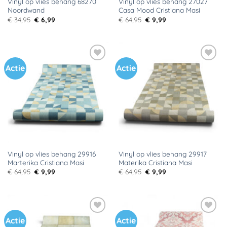
Vinyl op vlies behang 68270
Vinyl op vlies behang 27027
Noordwand
Casa Mood Cristiana Masi
Oorspronkelijke
Huidige
Oorspronkelijke
Huidige
€
34,95
€
6,99
€
64,95
€
9,99
prijs
prijs
prijs
prijs
was:
is:
was:
is:
€ 34,95.
€ 6,99.
€ 64,95.
€ 9,99.
Actie
Actie
Toevoegen
Toevoegen
aan
aan
verlanglijst
verlanglijst
Vinyl op vlies behang 29916
Vinyl op vlies behang 29917
Marterika Cristiana Masi
Materika Cristiana Masi
Oorspronkelijke
Huidige
Oorspronkelijke
Huidige
€
64,95
€
9,99
€
64,95
€
9,99
prijs
prijs
prijs
prijs
was:
is:
was:
is:
€ 64,95.
€ 9,99.
€ 64,95.
€ 9,99.
Actie
Actie
Toevoegen
Toevoegen
aan
aan