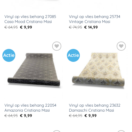
Vinyl op vlies behang 27085
Vinyl op vlies behang 25734
Casa Mood Cristiana Masi
Vintage Cristiana Masi
Oorspronkelijke
Huidige
Oorspronkelijke
Huidige
€
64,95
€
9,99
€
74,95
€
14,99
prijs
prijs
prijs
prijs
was:
is:
was:
is:
€ 64,95.
€ 9,99.
€ 74,95.
€ 14,99.
Actie
Actie
Toevoegen
Toevoegen
aan
aan
verlanglijst
verlanglijst
Vinyl op vlies behang 22054
Vinyl op vlies behang 23632
Amazonia Cristiana Masi
Damaschi Cristiana Masi
Oorspronkelijke
Huidige
Oorspronkelijke
Huidige
€
64,95
€
9,99
€
64,95
€
9,99
prijs
prijs
prijs
prijs
was:
is:
was:
is:
€ 64,95.
€ 9,99.
€ 64,95.
€ 9,99.