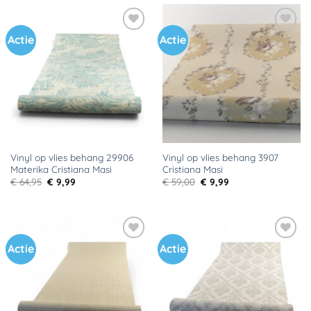
Actie
Actie
Toevoegen
Toevoegen
aan
aan
verlanglijst
verlanglijst
Vinyl op vlies behang 29906
Vinyl op vlies behang 3907
Materika Cristiana Masi
Cristiana Masi
Oorspronkelijke
Huidige
Oorspronkelijke
Huidige
€
64,95
€
9,99
€
59,00
€
9,99
prijs
prijs
prijs
prijs
was:
is:
was:
is:
€ 64,95.
€ 9,99.
€ 59,00.
€ 9,99.
Actie
Actie
Toevoegen
Toevoegen
aan
aan
verlanglijst
verlanglijst