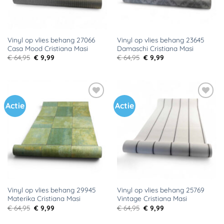
Vinyl op vlies behang 27066
Vinyl op vlies behang 23645
Casa Mood Cristiana Masi
Damaschi Cristiana Masi
Oorspronkelijke
Huidige
Oorspronkelijke
Huidige
€
64,95
€
9,99
€
64,95
€
9,99
prijs
prijs
prijs
prijs
was:
is:
was:
is:
€ 64,95.
€ 9,99.
€ 64,95.
€ 9,99.
Actie
Actie
Toevoegen
Toevoegen
aan
aan
verlanglijst
verlanglijst
Vinyl op vlies behang 29945
Vinyl op vlies behang 25769
Materika Cristiana Masi
Vintage Cristiana Masi
Oorspronkelijke
Huidige
Oorspronkelijke
Huidige
€
64,95
€
9,99
€
64,95
€
9,99
prijs
prijs
prijs
prijs
was:
is:
was:
is: