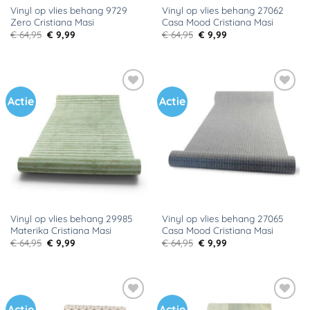
Vinyl op vlies behang 9729
Vinyl op vlies behang 27062
Zero Cristiana Masi
Casa Mood Cristiana Masi
Oorspronkelijke
Huidige
Oorspronkelijke
Huidige
€
64,95
€
9,99
€
64,95
€
9,99
prijs
prijs
prijs
prijs
was:
is:
was:
is:
€ 64,95.
€ 9,99.
€ 64,95.
€ 9,99.
Actie
Actie
Toevoegen
Toevoegen
aan
aan
verlanglijst
verlanglijst
Vinyl op vlies behang 29985
Vinyl op vlies behang 27065
Materika Cristiana Masi
Casa Mood Cristiana Masi
Oorspronkelijke
Huidige
Oorspronkelijke
Huidige
€
64,95
€
9,99
€
64,95
€
9,99
prijs
prijs
prijs
prijs
was:
is:
was:
is:
€ 64,95.
€ 9,99.
€ 64,95.
€ 9,99.
Actie
Actie
Toevoegen
Toevoegen