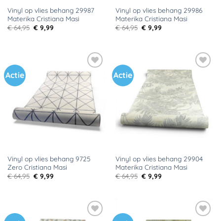
Vinyl op vlies behang 29987
Vinyl op vlies behang 29986
Materika Cristiana Masi
Materika Cristiana Masi
Oorspronkelijke
Huidige
Oorspronkelijke
Huidige
€
64,95
€
9,99
€
64,95
€
9,99
prijs
prijs
prijs
prijs
was:
is:
was:
is:
€ 64,95.
€ 9,99.
€ 64,95.
€ 9,99.
Actie
Actie
Toevoegen
Toevoegen
aan
aan
verlanglijst
verlanglijst
Vinyl op vlies behang 9725
Vinyl op vlies behang 29904
Zero Cristiana Masi
Materika Cristiana Masi
Oorspronkelijke
Huidige
Oorspronkelijke
Huidige
€
64,95
€
9,99
€
64,95
€
9,99
prijs
prijs
prijs
prijs
was:
is:
was:
is:
€ 64,95.
€ 9,99.
€ 64,95.
€ 9,99.