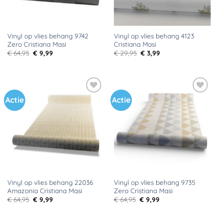
Vinyl op vlies behang 9742
Vinyl op vlies behang 4123
Zero Cristiana Masi
Cristiana Masi
Oorspronkelijke
Huidige
Oorspronkelijke
Huidige
€
64,95
€
9,99
€
29,95
€
3,99
prijs
prijs
prijs
prijs
was:
is:
was:
is:
€ 64,95.
€ 9,99.
€ 29,95.
€ 3,99.
Actie
Actie
Toevoegen
Toevoegen
aan
aan
verlanglijst
verlanglijst
Vinyl op vlies behang 22036
Vinyl op vlies behang 9735
Amazonia Cristiana Masi
Zero Cristiana Masi
Oorspronkelijke
Huidige
Oorspronkelijke
Huidige
€
64,95
€
9,99
€
64,95
€
9,99
prijs
prijs
prijs
prijs
was:
is:
was:
is:
€ 64,95.
€ 9,99.
€ 64,95.
€ 9,99.