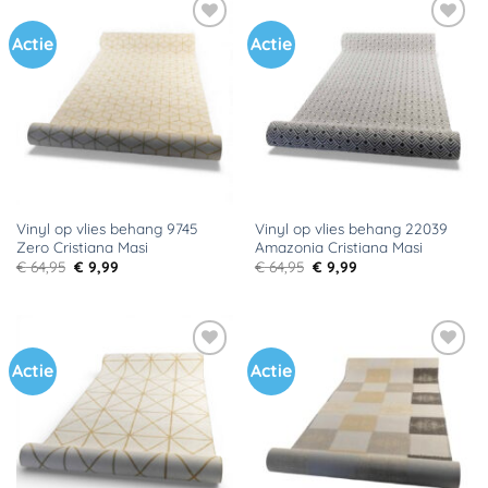
Actie
Actie
Toevoegen
Toevoegen
aan
aan
verlanglijst
verlanglijst
Vinyl op vlies behang 9745
Vinyl op vlies behang 22039
Zero Cristiana Masi
Amazonia Cristiana Masi
Oorspronkelijke
Huidige
Oorspronkelijke
Huidige
€
64,95
€
9,99
€
64,95
€
9,99
prijs
prijs
prijs
prijs
was:
is:
was:
is:
€ 64,95.
€ 9,99.
€ 64,95.
€ 9,99.
Actie
Actie
Toevoegen
Toevoegen
aan
aan
verlanglijst
verlanglijst