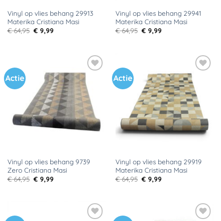
Vinyl op vlies behang 29913
Vinyl op vlies behang 29941
Materika Cristiana Masi
Materika Cristiana Masi
Oorspronkelijke
Huidige
Oorspronkelijke
Huidige
€
64,95
€
9,99
€
64,95
€
9,99
prijs
prijs
prijs
prijs
was:
is:
was:
is:
€ 64,95.
€ 9,99.
€ 64,95.
€ 9,99.
Actie
Actie
Toevoegen
Toevoegen
aan
aan
verlanglijst
verlanglijst
Vinyl op vlies behang 9739
Vinyl op vlies behang 29919
Zero Cristiana Masi
Materika Cristiana Masi
Oorspronkelijke
Huidige
Oorspronkelijke
Huidige
€
64,95
€
9,99
€
64,95
€
9,99
prijs
prijs
prijs
prijs
was:
is:
was:
is:
€ 64,95.
€ 9,99.
€ 64,95.
€ 9,99.