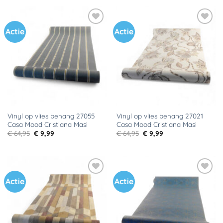
€ 64,95.
€ 9,99.
€ 64,95.
€ 9,99.
Actie
Actie
Toevoegen
Toevoegen
aan
aan
verlanglijst
verlanglijst
Vinyl op vlies behang 27055
Vinyl op vlies behang 27021
Casa Mood Cristiana Masi
Casa Mood Cristiana Masi
Oorspronkelijke
Huidige
Oorspronkelijke
Huidige
€
64,95
€
9,99
€
64,95
€
9,99
prijs
prijs
prijs
prijs
was:
is:
was:
is:
€ 64,95.
€ 9,99.
€ 64,95.
€ 9,99.
Actie
Actie
Toevoegen
Toevoegen
aan
aan
verlanglijst
verlanglijst