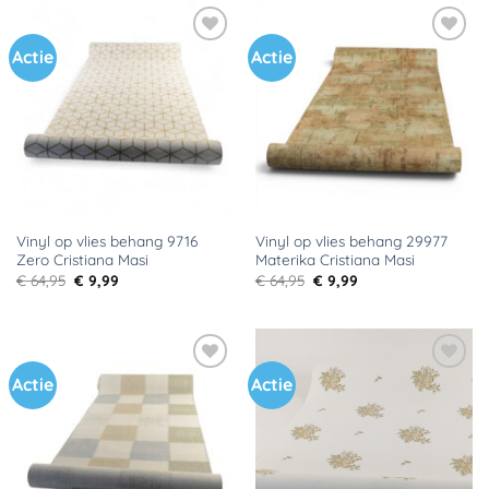
Actie
Actie
Toevoegen
Toevoegen
aan
aan
verlanglijst
verlanglijst
Vinyl op vlies behang 9716
Vinyl op vlies behang 29977
Zero Cristiana Masi
Materika Cristiana Masi
Oorspronkelijke
Huidige
Oorspronkelijke
Huidige
€
64,95
€
9,99
€
64,95
€
9,99
prijs
prijs
prijs
prijs
was:
is:
was:
is:
€ 64,95.
€ 9,99.
€ 64,95.
€ 9,99.
Actie
Actie
Toevoegen
Toevoegen
aan
aan
verlanglijst
verlanglijst