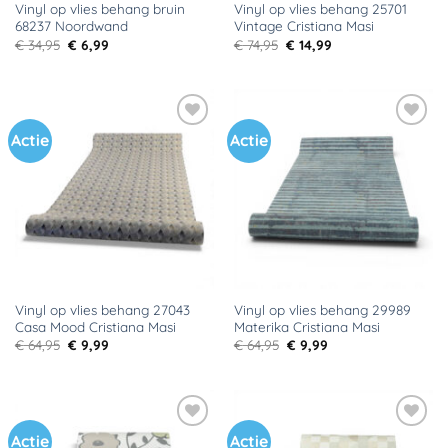
Vinyl op vlies behang bruin
Vinyl op vlies behang 25701
68237 Noordwand
Vintage Cristiana Masi
Oorspronkelijke
Huidige
Oorspronkelijke
Huidige
€
34,95
€
6,99
€
74,95
€
14,99
prijs
prijs
prijs
prijs
was:
is:
was:
is:
€ 34,95.
€ 6,99.
€ 74,95.
€ 14,99.
Actie
Actie
Toevoegen
Toevoegen
aan
aan
verlanglijst
verlanglijst
Vinyl op vlies behang 27043
Vinyl op vlies behang 29989
Casa Mood Cristiana Masi
Materika Cristiana Masi
Oorspronkelijke
Huidige
Oorspronkelijke
Huidige
€
64,95
€
9,99
€
64,95
€
9,99
prijs
prijs
prijs
prijs
was:
is:
was:
is:
€ 64,95.
€ 9,99.
€ 64,95.
€ 9,99.
Actie
Actie
Toevoegen
Toevoegen