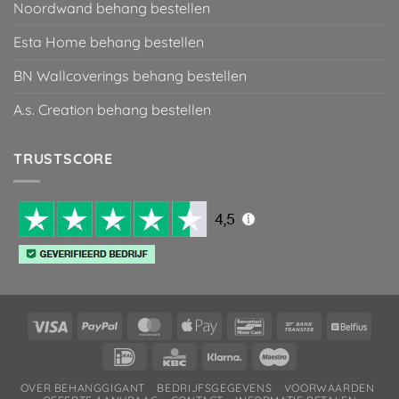
Noordwand behang bestellen
Esta Home behang bestellen
BN Wallcoverings behang bestellen
A.s. Creation behang bestellen
TRUSTSCORE
Visa
PayPal
MasterCard
Apple
Bancontact
Bank
Belfiu
Pay
Transfer
IDeal
KBC
Klarna
Maestro
OVER BEHANGGIGANT
BEDRIJFSGEGEVENS
VOORWAARDEN