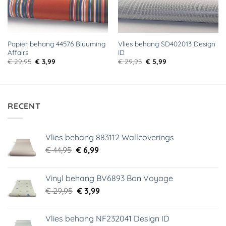
Papier behang 44576 Bluuming
Vlies behang SD402013 Design
Affairs
ID
Oorspronkelijke
Huidige
Oorspronkelijke
Huidige
€
29,95
€
3,99
€
29,95
€
5,99
prijs
prijs
prijs
prijs
was:
is:
was:
is:
€ 29,95.
€ 3,99.
€ 29,95.
€ 5,99.
RECENT
Vlies behang 883112 Wallcoverings
Oorspronkelijke
Huidige
€
44,95
€
6,99
prijs
prijs
was:
is:
Vinyl behang BV6893 Bon Voyage
€ 44,95.
€ 6,99.
Oorspronkelijke
Huidige
€
29,95
€
3,99
prijs
prijs
was:
is:
Vlies behang NF232041 Design ID
€ 29,95.
€ 3,99.