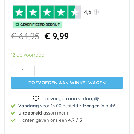
Oorspronkelijke
Huidige
€
64,95
€
9,99
prijs
prijs
was:
is:
12 op voorraad
€ 64,95.
€ 9,99.
Vinyl op vlies behang 29981 Materika Cristiana Masi aantal
TOEVOEGEN AAN WINKELWAGEN
Toevoegen aan verlanglijst
Vandaag
voor 16.00 besteld =
Morgen
in huis
!
Uitgebreid
assortiment
Klanten geven ons een
4.7 / 5