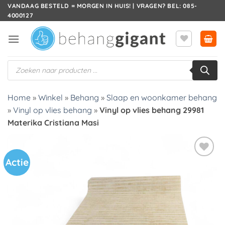
Ga
VANDAAG BESTELD = MORGEN IN HUIS! | VRAGEN? BEL: 085-
4000127
naar
inhoud
Producten
zoeken
Home
»
Winkel
»
Behang
»
Slaap en woonkamer behang
»
Vinyl op vlies behang
»
Vinyl op vlies behang 29981
Materika Cristiana Masi
Actie
Toevoegen
aan
verlanglijst