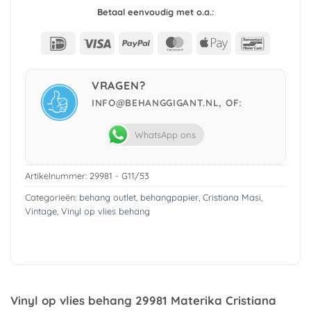
Betaal eenvoudig met o.a.:
IDeal
Visa
PayPal
MasterCard
Apple
Bancont
Pay
VRAGEN?
INFO@BEHANGGIGANT.NL, OF:
WhatsApp ons
Artikelnummer:
29981 - G11/53
Categorieën:
behang outlet
,
behangpapier
,
Cristiana Masi
,
Vintage
,
Vinyl op vlies behang
Vinyl op vlies behang 29981 Materika Cristiana