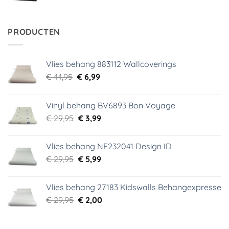
prijs
prijs
was:
is:
€ 34,95.
€ 5,99.
PRODUCTEN
Vlies behang 883112 Wallcoverings
Oorspronkelijke
Huidige
€
44,95
€
6,99
prijs
prijs
was:
is:
Vinyl behang BV6893 Bon Voyage
€ 44,95.
€ 6,99.
Oorspronkelijke
Huidige
€
29,95
€
3,99
prijs
prijs
was:
is:
Vlies behang NF232041 Design ID
€ 29,95.
€ 3,99.
Oorspronkelijke
Huidige
€
29,95
€
5,99
prijs
prijs
was:
is:
Vlies behang 27183 Kidswalls Behangexpresse
€ 29,95.
€ 5,99.
Oorspronkelijke
Huidige
€
29,95
€
2,00
prijs
prijs
was:
is: