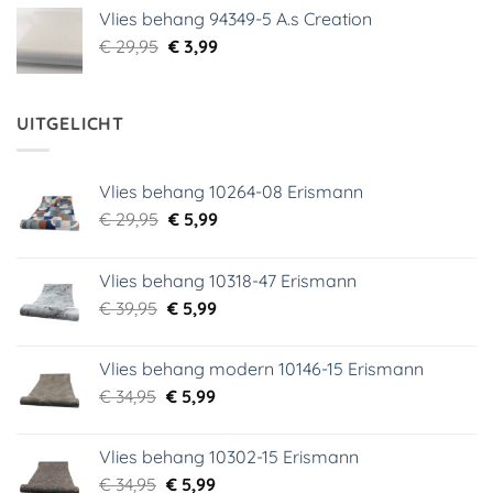
was:
is:
Vlies behang 94349-5 A.s Creation
€ 29,95.
€ 5,99.
Oorspronkelijke
Huidige
€
29,95
€
3,99
prijs
prijs
was:
is:
€ 29,95.
€ 3,99.
UITGELICHT
Vlies behang 10264-08 Erismann
Oorspronkelijke
Huidige
€
29,95
€
5,99
prijs
prijs
was:
is:
Vlies behang 10318-47 Erismann
€ 29,95.
€ 5,99.
Oorspronkelijke
Huidige
€
39,95
€
5,99
prijs
prijs
was:
is:
Vlies behang modern 10146-15 Erismann
€ 39,95.
€ 5,99.
Oorspronkelijke
Huidige
€
34,95
€
5,99
prijs
prijs
was:
is:
Vlies behang 10302-15 Erismann
€ 34,95.
€ 5,99.
Oorspronkelijke
Huidige
€
34,95
€
5,99