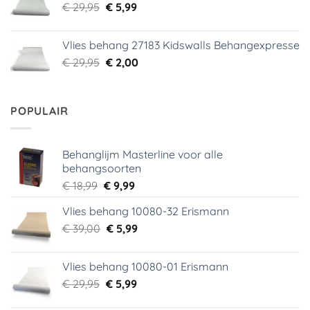
Oorspronkelijke
Huidige
€
29,95
€
5,99
prijs
prijs
was:
is:
Vlies behang 27183 Kidswalls Behangexpresse
€ 29,95.
€ 5,99.
Oorspronkelijke
Huidige
€
29,95
€
2,00
prijs
prijs
was:
is:
€ 29,95.
€ 2,00.
POPULAIR
Behanglijm Masterline voor alle
behangsoorten
Oorspronkelijke
Huidige
€
18,99
€
9,99
prijs
prijs
Vlies behang 10080-32 Erismann
was:
is:
Oorspronkelijke
Huidige
€
39,00
€ 18,99.
€
5,99
€ 9,99.
prijs
prijs
was:
is:
Vlies behang 10080-01 Erismann
€ 39,00.
€ 5,99.
Oorspronkelijke
Huidige
€
29,95
€
5,99
prijs
prijs