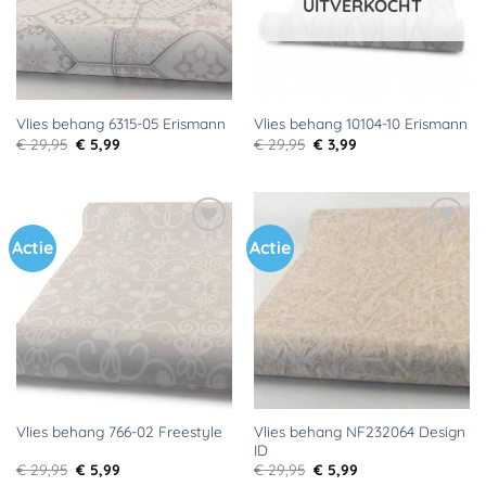
UITVERKOCHT
Vlies behang 6315-05 Erismann
Vlies behang 10104-10 Erismann
Oorspronkelijke
Huidige
Oorspronkelijke
Huidige
€
29,95
€
5,99
€
29,95
€
3,99
prijs
prijs
prijs
prijs
was:
is:
was:
is:
€ 29,95.
€ 5,99.
€ 29,95.
€ 3,99.
Actie
Actie
Toevoegen
Toevoegen
aan
aan
verlanglijst
verlanglijst
Vlies behang NF232064 Design
Vlies behang 766-02 Freestyle
ID
Oorspronkelijke
Huidige
Oorspronkelijke
Huidige
€
29,95
€
5,99
€
29,95
€
5,99
prijs
prijs
prijs
prijs