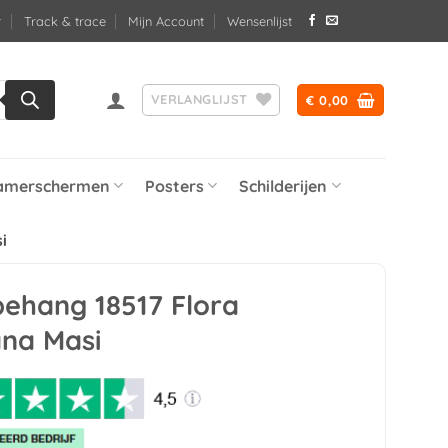
Track & trace
Mijn Account
Wensenlijst
VERLANGLIJST
€
0,00
amerschermen
Posters
Schilderijen
i
behang 18517 Flora
ana Masi