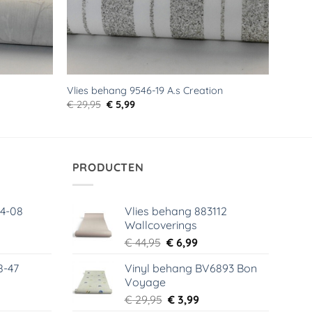
Vlies behang 9546-19 A.s Creation
Oorspronkelijke
Huidige
€
29,95
€
5,99
prijs
prijs
was:
is:
€ 29,95.
€ 5,99.
PRODUCTEN
64-08
Vlies behang 883112
Wallcoverings
elijke
dige
Oorspronkelijke
Huidige
€
44,95
€
6,99
s
prijs
prijs
8-47
Vinyl behang BV6893 Bon
was:
is:
Voyage
99.
€ 44,95.
€ 6,99.
elijke
dige
Oorspronkelijke
Huidige
€
29,95
€
3,99