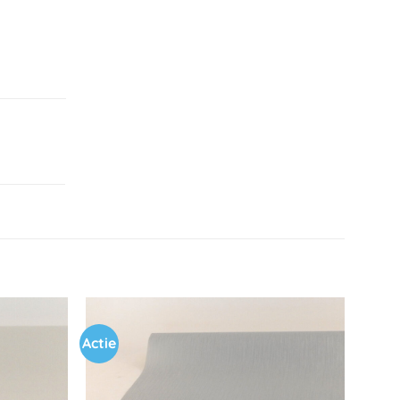
Actie
Toevoegen
Toevoegen
aan
aan
verlanglijst
verlanglijst