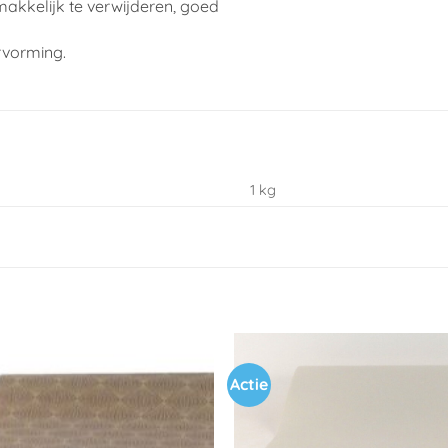
makkelijk te verwijderen, goed
rvorming.
1 kg
Actie
Toevoegen
aan
verlanglijst