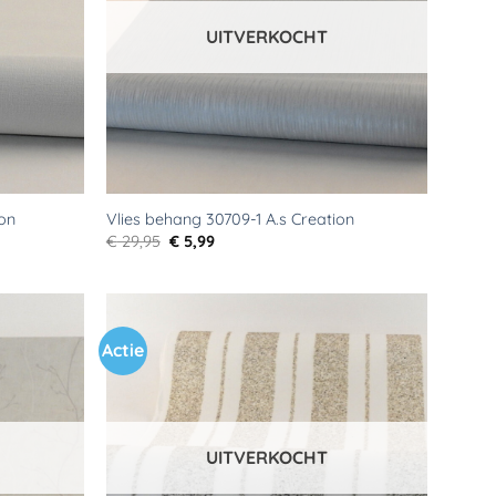
UITVERKOCHT
on
Vlies behang 30709-1 A.s Creation
Oorspronkelijke
Huidige
€
29,95
€
5,99
prijs
prijs
was:
is:
€ 29,95.
€ 5,99.
Actie
Toevoegen
Toevoegen
aan
aan
verlanglijst
verlanglijst
UITVERKOCHT