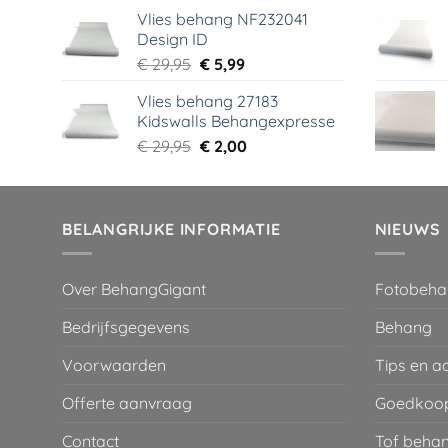
prijs
prijs
Vlies behang NF232041
was:
is:
Design ID
€ 29,95.
€ 3,99.
Oorspronkelijke
Huidige
€
29,95
€
5,99
prijs
prijs
Vlies behang 27183
was:
is:
Kidswalls Behangexpresse
€ 29,95.
€ 5,99.
Oorspronkelijke
Huidige
€
29,95
€
2,00
prijs
prijs
was:
is:
€ 29,95.
€ 2,00.
BELANGRIJKE INFORMATIE
NIEUWS
Over BehangGigant
Fotobeha
Bedrijfsgegevens
Behang
Voorwaarden
Tips en a
Offerte aanvraag
Goedkoop
Contact
Tof behan