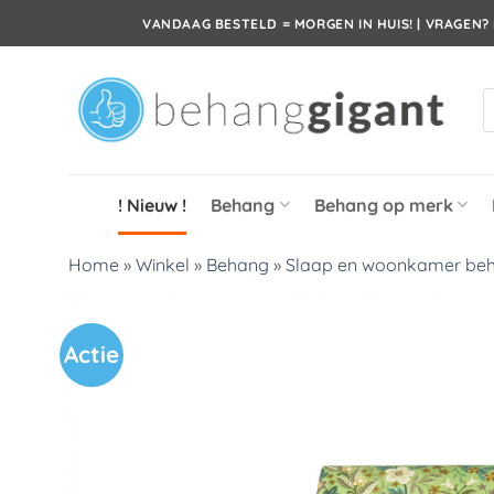
Ga
VANDAAG BESTELD = MORGEN IN HUIS! | VRAGEN? 
naar
inhoud
P
z
! Nieuw !
Behang
Behang op merk
Home
»
Winkel
»
Behang
»
Slaap en woonkamer be
Actie