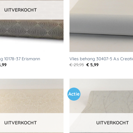
UITVERKOCHT
ng 10178-37 Erismann
Vlies behang 30407-5 A.s Creati
rspronkelijke
Huidige
Oorspronkelijke
Huidige
,99
€
29,95
€
5,99
js
prijs
prijs
prijs
s:
is:
was:
is:
9,95.
€ 5,99.
€ 29,95.
€ 5,99.
Actie
Toevoegen
aan
verlanglijst
UITVERKOCHT
UITVERKOCHT