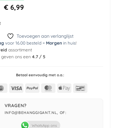
Oorspronkelijke
Huidige
€
6,99
prijs
prijs
was:
is:
t
€ 39,95.
€ 6,99.
Toevoegen aan verlanglijst
ag
voor 16.00 besteld =
Morgen
in huis
!
reid
assortiment
n geven ons een
4.7 / 5
Betaal eenvoudig met o.a.:
IDeal
Visa
PayPal
MasterCard
Apple
Bancontact
Pay
VRAGEN?
INFO@BEHANGGIGANT.NL, OF:
WhatsApp ons