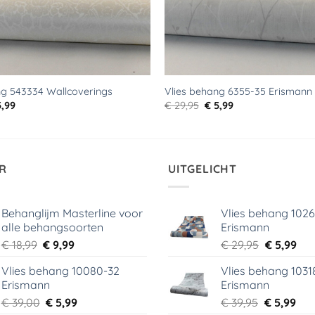
ng 543334 Wallcoverings
Vlies behang 6355-35 Erismann
rspronkelijke
Huidige
Oorspronkelijke
Huidige
,99
€
29,95
€
5,99
js
prijs
prijs
prijs
s:
is:
was:
is:
9,95.
€ 5,99.
€ 29,95.
€ 5,99.
R
UITGELICHT
Behanglijm Masterline voor
Vlies behang 102
alle behangsoorten
Erismann
Oorspronkelijke
Huidige
Oorspronk
Hui
€
18,99
€
9,99
€
29,95
€
5,99
prijs
prijs
prijs
prij
Vlies behang 10080-32
Vlies behang 1031
was:
is:
was:
is:
Erismann
Erismann
€ 18,99.
€ 9,99.
€ 29,95.
€ 5,
Oorspronkelijke
Huidige
Oorspronk
Hui
€
39,00
€
5,99
€
39,95
€
5,99