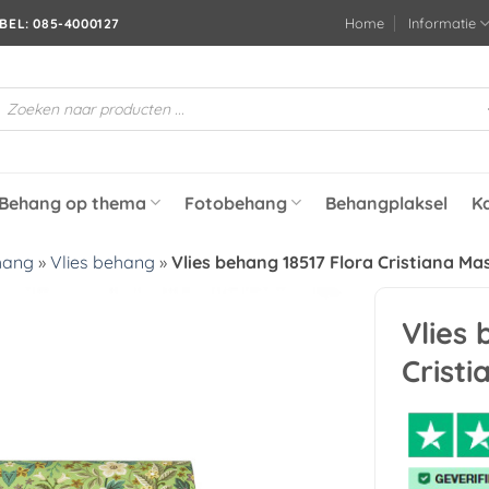
Home
Informatie
BEL: 085-4000127
roducten
oeken
Behang op thema
Fotobehang
Behangplaksel
K
hang
»
Vlies behang
»
Vlies behang 18517 Flora Cristiana Mas
Vlies 
Toevoegen
Cristi
aan
verlanglijst