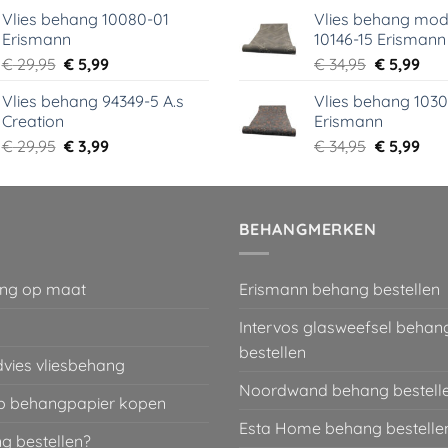
prijs
prijs
prijs
prij
Vlies behang 10080-01
Vlies behang mod
was:
is:
was:
is:
Erismann
10146-15 Erismann
€ 39,00.
€ 5,99.
€ 39,95.
€ 5,
Oorspronkelijke
Huidige
Oorspronk
Hui
€
29,95
€
5,99
€
34,95
€
5,99
prijs
prijs
prijs
prij
Vlies behang 94349-5 A.s
Vlies behang 1030
was:
is:
was:
is:
Creation
Erismann
€ 29,95.
€ 5,99.
€ 34,95.
€ 5,
Oorspronkelijke
Huidige
Oorspronk
Hui
€
29,95
€
3,99
€
34,95
€
5,99
prijs
prijs
prijs
prij
was:
is:
was:
is:
€ 29,95.
€ 3,99.
€ 34,95.
€ 5,
BEHANGMERKEN
ng op maat
Erismann behang bestellen
Intervos glasweefsel behan
bestellen
dvies vliesbehang
Noordwand behang bestell
 behangpapier kopen
Esta Home behang bestelle
g bestellen?