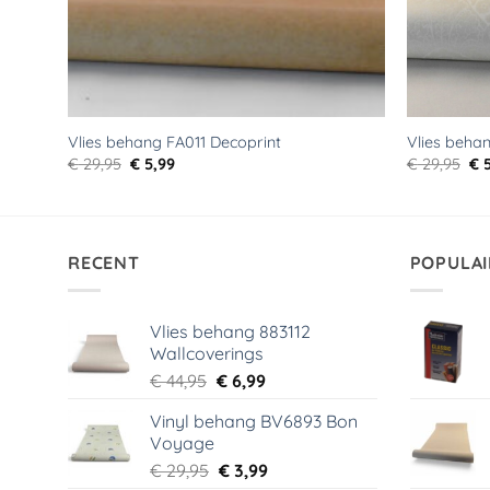
Vlies behang FA011 Decoprint
Vlies beha
Oorspronkelijke
Huidige
Oo
€
29,95
€
5,99
€
29,95
€
5
prijs
prijs
pri
was:
is:
wa
€ 29,95.
€ 5,99.
€ 2
RECENT
POPULAI
Vlies behang 883112
Wallcoverings
Oorspronkelijke
Huidige
€
44,95
€
6,99
prijs
prijs
Vinyl behang BV6893 Bon
was:
is:
Voyage
€ 44,95.
€ 6,99.
Oorspronkelijke
Huidige
€
29,95
€
3,99