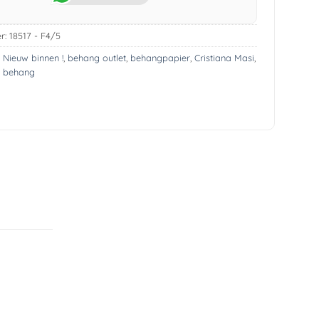
r:
18517 - F4/5
! Nieuw binnen !
,
behang outlet
,
behangpapier
,
Cristiana Masi
,
s behang