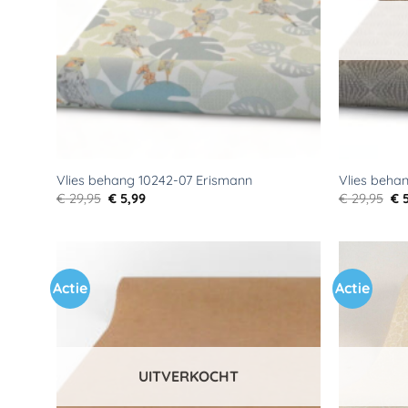
Vlies behang 10242-07 Erismann
Vlies beha
Oorspronkelijke
Huidige
Oo
€
29,95
€
5,99
€
29,95
€
5
prijs
prijs
pri
was:
is:
wa
€ 29,95.
€ 5,99.
€ 2
Actie
Actie
Toevoegen
aan
verlanglijst
UITVERKOCHT