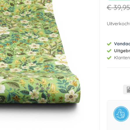
€
39,95
Uitverkoch
Vanda
Uitgeb
Klante