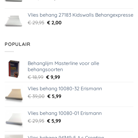
prijs
prijs
was:
is:
Vlies behang 27183 Kidswalls Behangexpresse
€ 29,95.
€ 5,99.
Oorspronkelijke
Huidige
€
29,95
€
2,00
prijs
prijs
was:
is:
€ 29,95.
€ 2,00.
POPULAIR
Behanglijm Masterline voor alle
behangsoorten
Oorspronkelijke
Huidige
€
18,99
€
9,99
prijs
prijs
Vlies behang 10080-32 Erismann
was:
is:
Oorspronkelijke
Huidige
€
39,00
€ 18,99.
€
5,99
€ 9,99.
prijs
prijs
was:
is:
Vlies behang 10080-01 Erismann
€ 39,00.
€ 5,99.
Oorspronkelijke
Huidige
€
29,95
€
5,99
prijs
prijs
was:
is:
Vlies behang 94349-5 A.s Creation