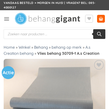
Ga
VANDAAG BESTELD = MORGEN IN HUIS! | VRAGEN? BEL: 085-
4000127
naar
inhoud
Producten
zoeken
Home
»
Winkel
»
Behang
»
behang op merk
»
A.s
Creation behang
»
Vlies behang 30709-1 A.s Creation
Actie
Toevoegen
aan
verlanglijst