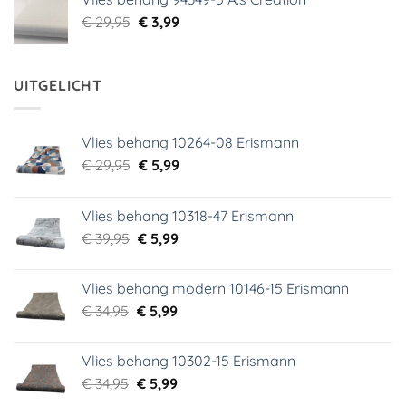
€ 29,95.
€ 5,99.
Oorspronkelijke
Huidige
€
29,95
€
3,99
prijs
prijs
was:
is:
€ 29,95.
€ 3,99.
UITGELICHT
Vlies behang 10264-08 Erismann
Oorspronkelijke
Huidige
€
29,95
€
5,99
prijs
prijs
was:
is:
Vlies behang 10318-47 Erismann
€ 29,95.
€ 5,99.
Oorspronkelijke
Huidige
€
39,95
€
5,99
prijs
prijs
was:
is:
Vlies behang modern 10146-15 Erismann
€ 39,95.
€ 5,99.
Oorspronkelijke
Huidige
€
34,95
€
5,99
prijs
prijs
was:
is:
Vlies behang 10302-15 Erismann
€ 34,95.
€ 5,99.
Oorspronkelijke
Huidige
€
34,95
€
5,99
prijs
prijs