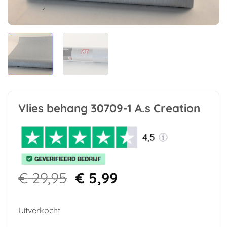
Vlies behang 30709-1 A.s Creation
Oorspronkelijke
Huidige
€
29,95
€
5,99
prijs
prijs
was:
is:
Uitverkocht
€ 29,95.
€ 5,99.