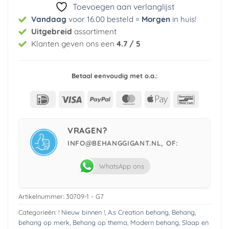
Toevoegen aan verlanglijst
Vandaag
voor 16.00 besteld =
Morgen
in huis
!
Uitgebreid
assortiment
Klanten geven ons een
4.7 / 5
Betaal eenvoudig met o.a.:
IDeal
Visa
PayPal
MasterCard
Apple
Bancont
Pay
VRAGEN?
INFO@BEHANGGIGANT.NL, OF:
WhatsApp ons
Artikelnummer:
30709-1 - G7
Categorieën:
! Nieuw binnen !
,
A.s Creation behang
,
Behang
,
behang op merk
,
Behang op thema
,
Modern behang
,
Slaap en