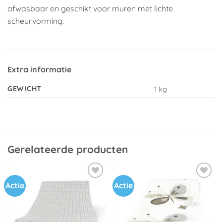
afwasbaar en geschikt voor muren met lichte
scheurvorming.
Extra informatie
GEWICHT
1 kg
Gerelateerde producten
Actie
Actie
Toevoegen
Toevoegen
aan
aan
verlanglijst
verlanglijst