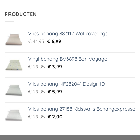
was:
is:
€ 34,95.
€ 5,99.
PRODUCTEN
Vlies behang 883112 Wallcoverings
Oorspronkelijke
Huidige
€
44,95
€
6,99
prijs
prijs
was:
is:
Vinyl behang BV6893 Bon Voyage
€ 44,95.
€ 6,99.
Oorspronkelijke
Huidige
€
29,95
€
3,99
prijs
prijs
was:
is:
Vlies behang NF232041 Design ID
€ 29,95.
€ 3,99.
Oorspronkelijke
Huidige
€
29,95
€
5,99
prijs
prijs
was:
is:
Vlies behang 27183 Kidswalls Behangexpresse
€ 29,95.
€ 5,99.
Oorspronkelijke
Huidige
€
29,95
€
2,00
prijs
prijs
was:
is:
€ 29,95.
€ 2,00.