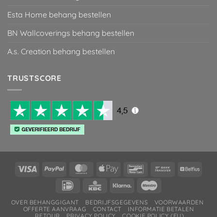
Esta Home behang bestellen
BN Wallcoverings behang bestellen
A.s. Creation behang bestellen
TRUSTSCORE
Visa
PayPal
MasterCard
Apple
Bancontact
Bank
Belfiu
Pay
Transfer
IDeal
KBC
Klarna
Maestro
OVER BEHANGGIGANT
BEDRIJFSGEGEVENS
VOORWAARDEN
OFFERTE AANVRAAG
CONTACT
INFORMATIE BETALEN
RETOUR
PRIVACY POLICY
COOKIE POLICY (EU)