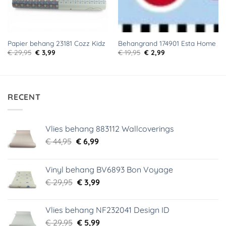
Papier behang 23181 Cozz Kidz
Behangrand 174901 Esta Home
Oorspronkelijke
Huidige
Oorspronkelijke
Huidige
€
29,95
€
3,99
€
19,95
€
2,99
prijs
prijs
prijs
prijs
was:
is:
was:
is:
€ 29,95.
€ 3,99.
€ 19,95.
€ 2,99.
RECENT
Vlies behang 883112 Wallcoverings
Oorspronkelijke
Huidige
€
44,95
€
6,99
prijs
prijs
was:
is:
Vinyl behang BV6893 Bon Voyage
€ 44,95.
€ 6,99.
Oorspronkelijke
Huidige
€
29,95
€
3,99
prijs
prijs
was:
is:
Vlies behang NF232041 Design ID
€ 29,95.
€ 3,99.
Oorspronkelijke
Huidige
€
29,95
€
5,99