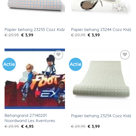
Papier behang 23255 Cozz Kidz
Papier behang 23244 Cozz Kidz
Oorspronkelijke
Huidige
Oorspronkelijke
Huidige
€
29,95
€
3,99
€
29,95
€
3,99
prijs
prijs
prijs
prijs
was:
is:
was:
is:
€ 29,95.
€ 3,99.
€ 29,95.
€ 3,99.
Actie
Actie
Toevoegen
Toevoegen
aan
aan
verlanglijst
verlanglijst
Behangrand 27140201
Papier behang 23254 Cozz Kidz
Noordwand Les Aventures
Oorspronkelijke
Huidige
Oorspronkelijke
Huidige
€
29,95
€
4,95
€
29,95
€
3,99
prijs
prijs
prijs
prijs
was:
is:
was:
is: