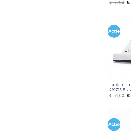
Oo
€
59,00
€
pr
wa
€ 
Actie
UI
Laatste 2 r
219716 BN 
Oo
€
59,00
€
pr
wa
€ 
Actie