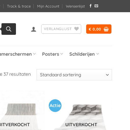
Track & trace
Mijn Account
Wensenlijst
VERLANGLIJST
€
0,00
amerschermen
Posters
Schilderijen
e 37 resultaten
Actie
Toevoegen
Toevoegen
aan
aan
verlanglijst
verlanglijst
UITVERKOCHT
UITVERKOCHT