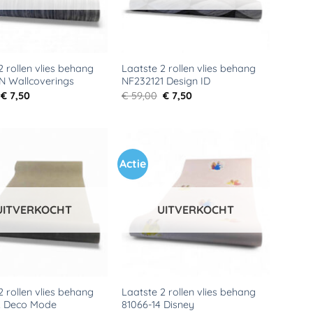
2 rollen vlies behang
Laatste 2 rollen vlies behang
N Wallcoverings
NF232121 Design ID
Oorspronkelijke
Huidige
Oorspronkelijke
Huidige
€
7,50
€
59,00
€
7,50
prijs
prijs
prijs
prijs
was:
is:
was:
is:
€ 59,00.
€ 7,50.
€ 59,00.
€ 7,50.
Actie
Toevoegen
Toevoegen
aan
aan
verlanglijst
verlanglijst
UITVERKOCHT
UITVERKOCHT
2 rollen vlies behang
Laatste 2 rollen vlies behang
2 Deco Mode
81066-14 Disney