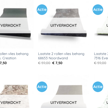
Actie
Actie
Toevoegen
Toevoegen
aan
aan
verlanglijst
verlanglijst
TVERKOCHT
UITVERKOCHT
ollen vlies behang
Laatste 2 rollen vlies behang
Laatste 
s. Creation
68653 Noordwand
7316 Eve
rspronkelijke
Huidige
Oorspronkelijke
Huidige
7,50
€
59,00
€
7,50
€
59,00
ijs
prijs
prijs
prijs
s:
is:
was:
is:
59,00.
€ 7,50.
€ 59,00.
€ 7,50.
Actie
Actie
Toevoegen
Toevoegen
aan
aan
verlanglijst
verlanglijst
TVERKOCHT
UITVERKOCHT