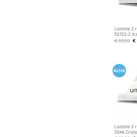
Laatste 2 r
32722-2 A.s
Oo
€
59,00
€
pr
wa
€ 
Actie
UI
Laatste 2 r
3046 Crist