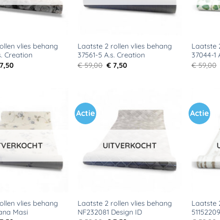
ollen vlies behang
Laatste 2 rollen vlies behang
Laatste 
. Creation
37561-5 A.s. Creation
37044-1 
rspronkelijke
Huidige
Oorspronkelijke
Huidige
7,50
€
59,00
€
7,50
€
59,00
ijs
prijs
prijs
prijs
s:
is:
was:
is:
59,00.
€ 7,50.
€ 59,00.
€ 7,50.
Actie
Actie
Toevoegen
Toevoegen
aan
aan
verlanglijst
verlanglijst
TVERKOCHT
UITVERKOCHT
ollen vlies behang
Laatste 2 rollen vlies behang
Laatste 
iana Masi
NF232081 Design ID
51152209