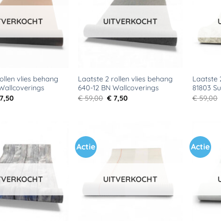
verlanglijst
verlanglijst
TVERKOCHT
UITVERKOCHT
ollen vlies behang
Laatste 2 rollen vlies behang
Laatste 
Wallcoverings
640-12 BN Wallcoverings
81803 Su
rspronkelijke
Huidige
Oorspronkelijke
Huidige
7,50
€
59,00
€
7,50
€
59,00
ijs
prijs
prijs
prijs
s:
is:
was:
is:
59,00.
€ 7,50.
€ 59,00.
€ 7,50.
Actie
Actie
Toevoegen
Toevoegen
aan
aan
verlanglijst
verlanglijst
TVERKOCHT
UITVERKOCHT