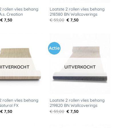
2 rollen vlies behang
Laatste 2 rollen vlies behang
A.s. Creation
218380 BN Wallcoverings
Oorspronkelijke
Huidige
Oorspronkelijke
Huidige
€
7,50
€
59,00
€
7,50
prijs
prijs
prijs
prijs
was:
is:
was:
is:
€ 59,00.
€ 7,50.
€ 59,00.
€ 7,50.
Actie
Toevoegen
Toevoegen
aan
aan
verlanglijst
verlanglijst
UITVERKOCHT
UITVERKOCHT
2 rollen vlies behang
Laatste 2 rollen vlies behang
atural FX
219820 BN Wallcoverings
Oorspronkelijke
Huidige
Oorspronkelijke
Huidige
€
7,50
€
59,00
€
7,50
prijs
prijs
prijs
prijs
was:
is:
was:
is:
€ 59,00.
€ 7,50.
€ 59,00.
€ 7,50.