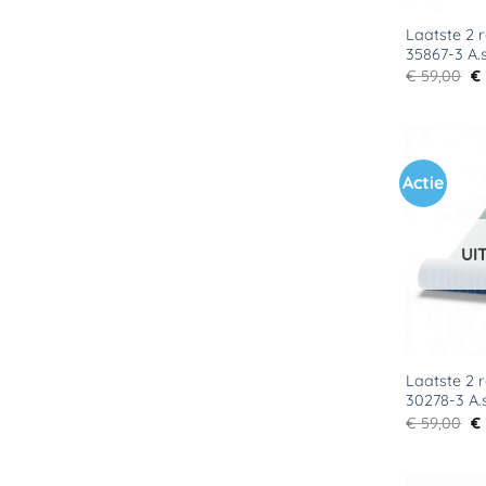
Laatste 2 r
35867-3 A.s
Oo
€
59,00
€
pr
wa
€ 
Actie
UI
Laatste 2 r
30278-3 A.
Oo
€
59,00
€
pr
wa
€ 