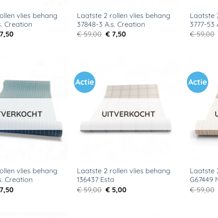
ollen vlies behang
Laatste 2 rollen vlies behang
Laatste 
. Creation
37848-3 A.s. Creation
3777-53 
rspronkelijke
Huidige
Oorspronkelijke
Huidige
7,50
€
59,00
€
7,50
€
59,00
ijs
prijs
prijs
prijs
s:
is:
was:
is:
59,00.
€ 7,50.
€ 59,00.
€ 7,50.
Actie
Actie
Toevoegen
Toevoegen
aan
aan
verlanglijst
verlanglijst
TVERKOCHT
UITVERKOCHT
ollen vlies behang
Laatste 2 rollen vlies behang
Laatste 
s. Creation
136437 Esta
G67449 N
rspronkelijke
Huidige
Oorspronkelijke
Huidige
7,50
€
59,00
€
5,00
€
59,00
ijs
prijs
prijs
prijs
s:
is:
was:
is:
59,00.
€ 7,50.
€ 59,00.
€ 5,00.