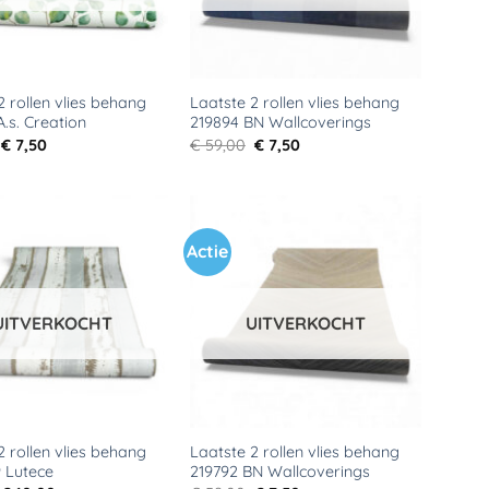
2 rollen vlies behang
Laatste 2 rollen vlies behang
A.s. Creation
219894 BN Wallcoverings
Oorspronkelijke
Huidige
Oorspronkelijke
Huidige
€
7,50
€
59,00
€
7,50
prijs
prijs
prijs
prijs
was:
is:
was:
is:
€ 59,00.
€ 7,50.
€ 59,00.
€ 7,50.
Actie
Toevoegen
Toevoegen
aan
aan
verlanglijst
verlanglijst
UITVERKOCHT
UITVERKOCHT
2 rollen vlies behang
Laatste 2 rollen vlies behang
 Lutece
219792 BN Wallcoverings