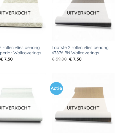
verlanglijst
verlanglijst
UITVERKOCHT
UITVERKOCHT
2 rollen vlies behang
Laatste 2 rollen vlies behang
perior Wallcoverings
43876 BN Wallcoverings
Oorspronkelijke
Huidige
Oorspronkelijke
Huidige
€
7,50
€
59,00
€
7,50
prijs
prijs
prijs
prijs
was:
is:
was:
is:
€ 59,00.
€ 7,50.
€ 59,00.
€ 7,50.
Actie
Toevoegen
Toevoegen
aan
aan
verlanglijst
verlanglijst
UITVERKOCHT
UITVERKOCHT