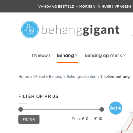
Ga
VANDAAG BESTELD = MORGEN IN HUIS! | VRAGEN? 
naar
inhoud
P
z
! Nieuw !
Behang
Behang op merk
Home
»
Winkel
»
Behang
»
Behangrestanten
»
2 rollen behang
FILTER OP PRIJS
Actie
Min.
Max.
Prijs:
€ 0
—
€ 10
FILTER
prijs
prijs