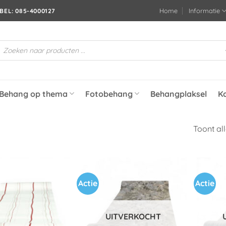
Home
Informatie
BEL: 085-4000127
roducten
oeken
Behang op thema
Fotobehang
Behangplaksel
K
Toont all
Actie
Actie
Toevoegen
Toevoegen
aan
aan
verlanglijst
verlanglijst
UITVERKOCHT