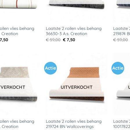
ollen vlies behang
Laatste 2 rollen vlies behang
Laatste 
. Creation
36630-3 A.s. Creation
219874 B
rspronkelijke
Huidige
Oorspronkelijke
Huidige
7,50
€
59,00
€
7,50
€
59,00
ijs
prijs
prijs
prijs
s:
is:
was:
is:
59,00.
€ 7,50.
€ 59,00.
€ 7,50.
Actie
Actie
Toevoegen
Toevoegen
aan
aan
verlanglijst
verlanglijst
TVERKOCHT
UITVERKOCHT
ollen vlies behang
Laatste 2 rollen vlies behang
Laatste 
. Creation
219724 BN Wallcoverings
1001782