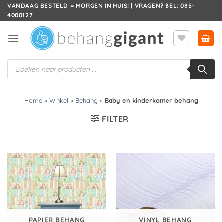
Ga
VANDAAG BESTELD = MORGEN IN HUIS! | VRAGEN? BEL: 085-
4000127
naar
inhoud
Producten
zoeken
Home
»
Winkel
»
Behang
»
Baby en kinderkamer behang
FILTER
PAPIER BEHANG
VINYL BEHANG