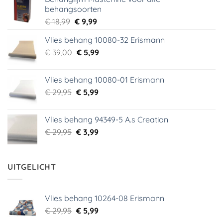
behangsoorten
Oorspronkelijke
Huidige
€
18,99
€
9,99
prijs
prijs
Vlies behang 10080-32 Erismann
was:
is:
Oorspronkelijke
Huidige
€
39,00
€ 18,99.
€
5,99
€ 9,99.
prijs
prijs
was:
is:
Vlies behang 10080-01 Erismann
€ 39,00.
€ 5,99.
Oorspronkelijke
Huidige
€
29,95
€
5,99
prijs
prijs
was:
is:
Vlies behang 94349-5 A.s Creation
€ 29,95.
€ 5,99.
Oorspronkelijke
Huidige
€
29,95
€
3,99
prijs
prijs
was:
is:
€ 29,95.
€ 3,99.
UITGELICHT
Vlies behang 10264-08 Erismann
Oorspronkelijke
Huidige
€
29,95
€
5,99
prijs
prijs