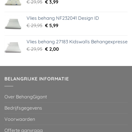
Oorspronkelijke
Huidige
€
29,95
€
3,99
prijs
prijs
was:
is:
Vlies behang NF232041 Design ID
€ 29,95.
€ 3,99.
Oorspronkelijke
Huidige
€
29,95
€
5,99
prijs
prijs
was:
is:
Vlies behang 27183 Kidswalls Behangexpresse
€ 29,95.
€ 5,99.
Oorspronkelijke
Huidige
€
29,95
€
2,00
prijs
prijs
was:
is:
€ 29,95.
€ 2,00.
BELANGRIJKE INFORMATIE
Over BehangGigant
Bedrijfsgegevens
Voorwaarden
Offerte aanvraag