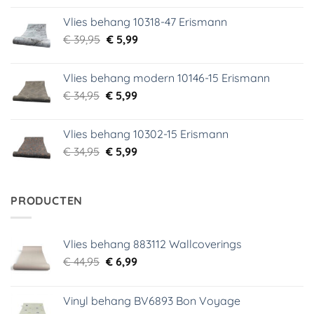
was:
is:
Vlies behang 10318-47 Erismann
€ 29,95.
€ 5,99.
Oorspronkelijke
Huidige
€
39,95
€
5,99
prijs
prijs
was:
is:
Vlies behang modern 10146-15 Erismann
€ 39,95.
€ 5,99.
Oorspronkelijke
Huidige
€
34,95
€
5,99
prijs
prijs
was:
is:
Vlies behang 10302-15 Erismann
€ 34,95.
€ 5,99.
Oorspronkelijke
Huidige
€
34,95
€
5,99
prijs
prijs
was:
is:
€ 34,95.
€ 5,99.
PRODUCTEN
Vlies behang 883112 Wallcoverings
Oorspronkelijke
Huidige
€
44,95
€
6,99
prijs
prijs
was:
is:
Vinyl behang BV6893 Bon Voyage
€ 44,95.
€ 6,99.