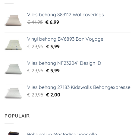
Vlies behang 883112 Wallcoverings
Oorspronkelijke
Huidige
€
44,95
€
6,99
prijs
prijs
was:
is:
Vinyl behang BV6893 Bon Voyage
€ 44,95.
€ 6,99.
Oorspronkelijke
Huidige
€
29,95
€
3,99
prijs
prijs
was:
is:
Vlies behang NF232041 Design ID
€ 29,95.
€ 3,99.
Oorspronkelijke
Huidige
€
29,95
€
5,99
prijs
prijs
was:
is:
Vlies behang 27183 Kidswalls Behangexpresse
€ 29,95.
€ 5,99.
Oorspronkelijke
Huidige
€
29,95
€
2,00
prijs
prijs
was:
is:
€ 29,95.
€ 2,00.
POPULAIR
Behanglijm Masterline voor alle