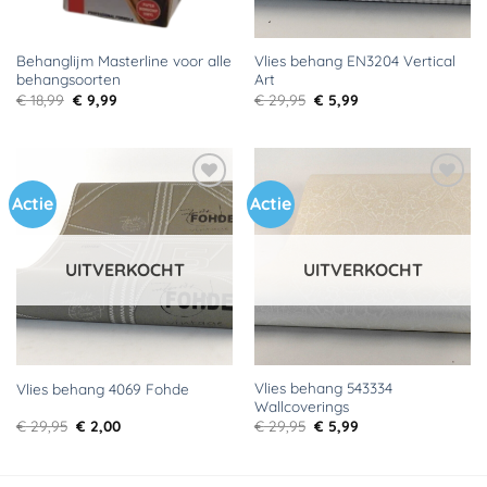
Behanglijm Masterline voor alle
Vlies behang EN3204 Vertical
behangsoorten
Art
Oorspronkelijke
Huidige
Oorspronkelijke
Huidige
€
18,99
€
9,99
€
29,95
€
5,99
prijs
prijs
prijs
prijs
was:
is:
was:
is:
€ 18,99.
€ 9,99.
€ 29,95.
€ 5,99.
Actie
Actie
Toevoegen
Toevoegen
aan
aan
verlanglijst
verlanglijst
UITVERKOCHT
UITVERKOCHT
Vlies behang 543334
Vlies behang 4069 Fohde
Wallcoverings
Oorspronkelijke
Huidige
Oorspronkelijke
Huidige
€
29,95
€
2,00
€
29,95
€
5,99
prijs
prijs
prijs
prijs
was:
is:
was:
is:
€ 29,95.
€ 2,00.
€ 29,95.
€ 5,99.