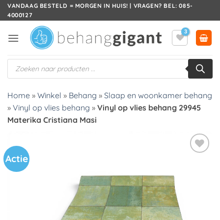
Ga
VANDAAG BESTELD = MORGEN IN HUIS! | VRAGEN? BEL: 085-
4000127
naar
inhoud
Producten
zoeken
Home
»
Winkel
»
Behang
»
Slaap en woonkamer behang
»
Vinyl op vlies behang
»
Vinyl op vlies behang 29945
Materika Cristiana Masi
Actie
Toevoegen
aan
verlanglijst