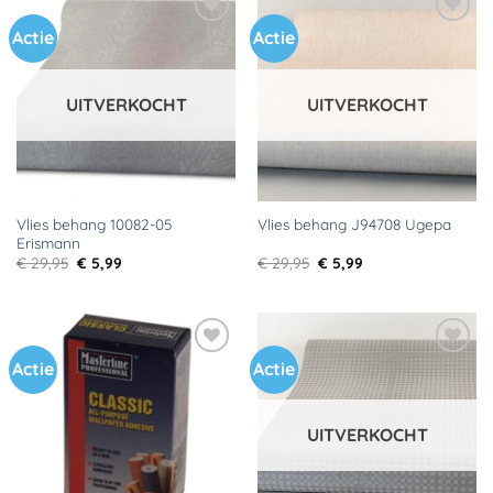
Actie
Actie
Toevoegen
Toevoegen
aan
aan
verlanglijst
verlanglijst
UITVERKOCHT
UITVERKOCHT
Vlies behang 10082-05
Vlies behang J94708 Ugepa
Erismann
Oorspronkelijke
Huidige
Oorspronkelijke
Huidige
€
29,95
€
5,99
€
29,95
€
5,99
prijs
prijs
prijs
prijs
was:
is:
was:
is:
€ 29,95.
€ 5,99.
€ 29,95.
€ 5,99.
Actie
Actie
Toevoegen
Toevoegen
aan
aan
verlanglijst
verlanglijst
UITVERKOCHT