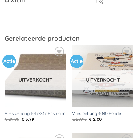
GEWICHT
1 kg
Gerelateerde producten
Actie
Actie
Toevoegen
Toevoegen
aan
aan
verlanglijst
verlanglijst
UITVERKOCHT
UITVERKOCHT
Vlies behang 10178-37 Erismann
Vlies behang 4080 Fohde
Oorspronkelijke
Huidige
Oorspronkelijke
Huidige
€
29,95
€
5,99
€
29,95
€
2,00
prijs
prijs
prijs
prijs
was:
is:
was:
is:
€ 29,95.
€ 5,99.
€ 29,95.
€ 2,00.