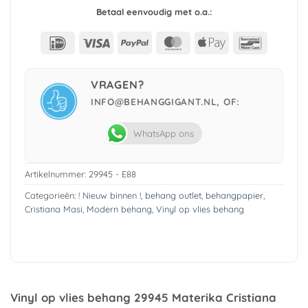
Betaal eenvoudig met o.a.:
IDeal
Visa
PayPal
MasterCard
Apple
Bancont
Pay
VRAGEN?
INFO@BEHANGGIGANT.NL, OF:
WhatsApp ons
Artikelnummer:
29945 - E88
Categorieën:
! Nieuw binnen !
,
behang outlet
,
behangpapier
,
Cristiana Masi
,
Modern behang
,
Vinyl op vlies behang
Vinyl op vlies behang 29945 Materika Cristiana