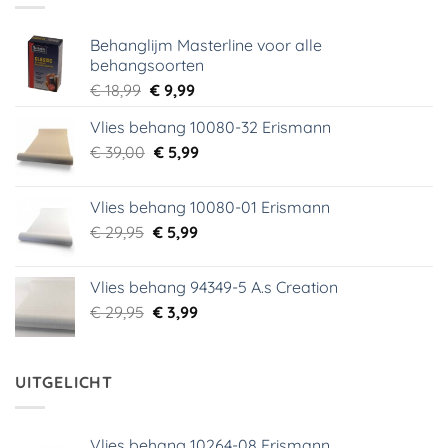
Behanglijm Masterline voor alle
behangsoorten
Oorspronkelijke
Huidige
€
18,99
€
9,99
prijs
prijs
Vlies behang 10080-32 Erismann
was:
is:
Oorspronkelijke
Huidige
€
39,00
€ 18,99.
€
5,99
€ 9,99.
prijs
prijs
was:
is:
Vlies behang 10080-01 Erismann
€ 39,00.
€ 5,99.
Oorspronkelijke
Huidige
€
29,95
€
5,99
prijs
prijs
was:
is:
Vlies behang 94349-5 A.s Creation
€ 29,95.
€ 5,99.
Oorspronkelijke
Huidige
€
29,95
€
3,99
prijs
prijs
was:
is:
€ 29,95.
€ 3,99.
UITGELICHT
Vlies behang 10264-08 Erismann