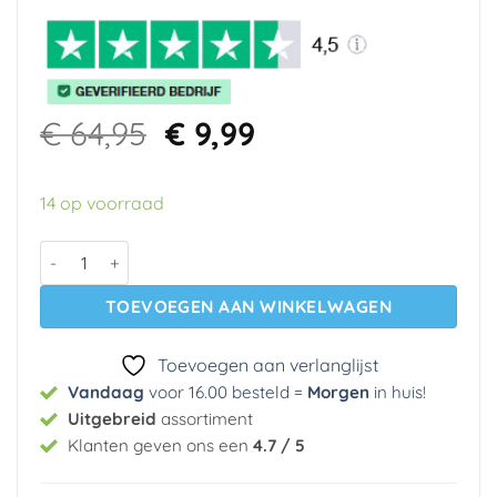
Oorspronkelijke
Huidige
€
64,95
€
9,99
prijs
prijs
was:
is:
14 op voorraad
€ 64,95.
€ 9,99.
Vinyl op vlies behang 29945 Materika Cristiana Masi aantal
TOEVOEGEN AAN WINKELWAGEN
Toevoegen aan verlanglijst
Vandaag
voor 16.00 besteld =
Morgen
in huis
!
Uitgebreid
assortiment
Klanten geven ons een
4.7 / 5