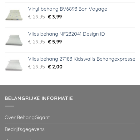
was:
is:
Vinyl behang BV6893 Bon Voyage
€ 44,95.
€ 6,99.
Oorspronkelijke
Huidige
€
29,95
€
3,99
prijs
prijs
was:
is:
Vlies behang NF232041 Design ID
€ 29,95.
€ 3,99.
Oorspronkelijke
Huidige
€
29,95
€
5,99
prijs
prijs
was:
is:
Vlies behang 27183 Kidswalls Behangexpresse
€ 29,95.
€ 5,99.
Oorspronkelijke
Huidige
€
29,95
€
2,00
prijs
prijs
was:
is:
€ 29,95.
€ 2,00.
BELANGRIJKE INFORMATIE
Over BehangGigant
Bedrijfsgegevens