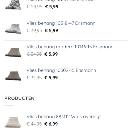
Oorspronkelijke
Huidige
€
29,95
€
5,99
prijs
prijs
was:
is:
Vlies behang 10318-47 Erismann
€ 29,95.
€ 5,99.
Oorspronkelijke
Huidige
€
39,95
€
5,99
prijs
prijs
was:
is:
Vlies behang modern 10146-15 Erismann
€ 39,95.
€ 5,99.
Oorspronkelijke
Huidige
€
34,95
€
5,99
prijs
prijs
was:
is:
Vlies behang 10302-15 Erismann
€ 34,95.
€ 5,99.
Oorspronkelijke
Huidige
€
34,95
€
5,99
prijs
prijs
was:
is:
€ 34,95.
€ 5,99.
PRODUCTEN
Vlies behang 883112 Wallcoverings
Oorspronkelijke
Huidige
€
44,95
€
6,99
prijs
prijs