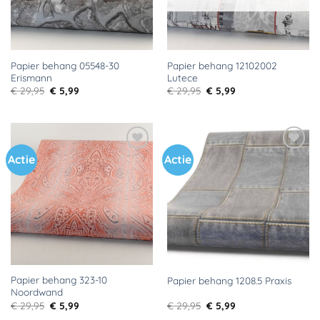
Papier behang 05548-30
Papier behang 12102002
Erismann
Lutece
Oorspronkelijke
Huidige
Oorspronkelijke
Huidige
€
29,95
€
5,99
€
29,95
€
5,99
prijs
prijs
prijs
prijs
was:
is:
was:
is:
€ 29,95.
€ 5,99.
€ 29,95.
€ 5,99.
Actie
Actie
Toevoegen
Toevoegen
aan
aan
verlanglijst
verlanglijst
Papier behang 323-10
Papier behang 1208.5 Praxis
Noordwand
Oorspronkelijke
Huidige
Oorspronkelijke
Huidige
€
29,95
€
5,99
€
29,95
€
5,99
prijs
prijs
prijs
prijs