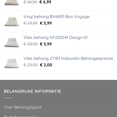
Oorspronkelijke
Huidige
€
44,95
€
6,99
prijs
prijs
was:
is:
Vinyl behang BV6893 Bon Voyage
€ 44,95.
€ 6,99.
Oorspronkelijke
Huidige
€
29,95
€
3,99
prijs
prijs
was:
is:
Vlies behang NF232041 Design ID
€ 29,95.
€ 3,99.
Oorspronkelijke
Huidige
€
29,95
€
5,99
prijs
prijs
was:
is:
Vlies behang 27183 Kidswalls Behangexpresse
€ 29,95.
€ 5,99.
Oorspronkelijke
Huidige
€
29,95
€
2,00
prijs
prijs
was:
is:
€ 29,95.
€ 2,00.
BELANGRIJKE INFORMATIE
Over BehangGigant