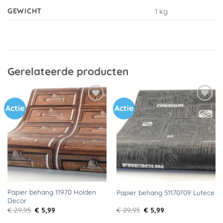
GEWICHT
1 kg
Gerelateerde producten
Actie
Actie
Toevoegen
Toevoegen
aan
aan
verlanglijst
verlanglijst
Papier behang 11970 Holden
Papier behang 51170709 Lutece
Decor
Oorspronkelijke
Huidige
Oorspronkelijke
Huidige
€
29,95
€
5,99
€
29,95
€
5,99
prijs
prijs
prijs
prijs
was:
is:
was:
is: