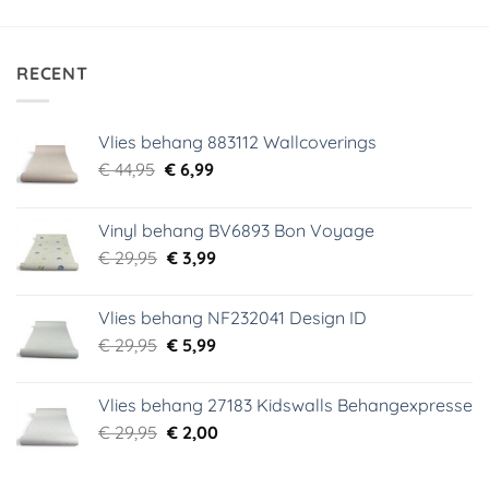
was:
is:
was:
is:
€ 29,95.
€ 5,99.
€ 29,95.
€ 5,99.
RECENT
Vlies behang 883112 Wallcoverings
Oorspronkelijke
Huidige
€
44,95
€
6,99
prijs
prijs
was:
is:
Vinyl behang BV6893 Bon Voyage
€ 44,95.
€ 6,99.
Oorspronkelijke
Huidige
€
29,95
€
3,99
prijs
prijs
was:
is:
Vlies behang NF232041 Design ID
€ 29,95.
€ 3,99.
Oorspronkelijke
Huidige
€
29,95
€
5,99
prijs
prijs
was:
is:
Vlies behang 27183 Kidswalls Behangexpresse
€ 29,95.
€ 5,99.
Oorspronkelijke
Huidige
€
29,95
€
2,00
prijs
prijs
was:
is: