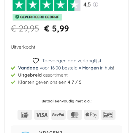
Oorspronkelijke
Huidige
€
29,95
€
5,99
prijs
prijs
was:
is:
Uitverkocht
€ 29,95.
€ 5,99.
Toevoegen aan verlanglijst
Vandaag
voor 16.00 besteld =
Morgen
in huis
!
Uitgebreid
assortiment
Klanten geven ons een
4.7 / 5
Betaal eenvoudig met o.a.:
IDeal
Visa
PayPal
MasterCard
Apple
Bancont
Pay
VRAGEN?