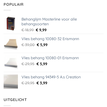
€ 29,95.
€ 2,00.
POPULAIR
Behanglijm Masterline voor alle
behangsoorten
Oorspronkelijke
Huidige
€
18,99
€
9,99
prijs
prijs
Vlies behang 10080-32 Erismann
was:
is:
Oorspronkelijke
Huidige
€
39,00
€ 18,99.
€
5,99
€ 9,99.
prijs
prijs
was:
is:
Vlies behang 10080-01 Erismann
€ 39,00.
€ 5,99.
Oorspronkelijke
Huidige
€
29,95
€
5,99
prijs
prijs
was:
is:
Vlies behang 94349-5 A.s Creation
€ 29,95.
€ 5,99.
Oorspronkelijke
Huidige
€
29,95
€
3,99
prijs
prijs
was:
is:
€ 29,95.
€ 3,99.
UITGELICHT