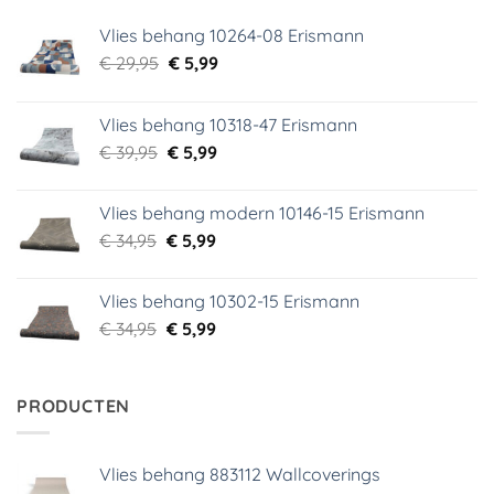
Vlies behang 10264-08 Erismann
Oorspronkelijke
Huidige
€
29,95
€
5,99
prijs
prijs
was:
is:
Vlies behang 10318-47 Erismann
€ 29,95.
€ 5,99.
Oorspronkelijke
Huidige
€
39,95
€
5,99
prijs
prijs
was:
is:
Vlies behang modern 10146-15 Erismann
€ 39,95.
€ 5,99.
Oorspronkelijke
Huidige
€
34,95
€
5,99
prijs
prijs
was:
is:
Vlies behang 10302-15 Erismann
€ 34,95.
€ 5,99.
Oorspronkelijke
Huidige
€
34,95
€
5,99
prijs
prijs
was:
is:
€ 34,95.
€ 5,99.
PRODUCTEN
Vlies behang 883112 Wallcoverings