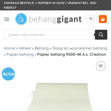
Ga
VANDAAG BESTELD = MORGEN IN HUIS! | VRAGEN? BEL: 085-
4000127
naar
inhoud
Producten
zoeken
Home
»
Winkel
»
Behang
»
Slaap en woonkamer behang
»
Papier behang
»
Papier behang 9500-48 A.s. Creation
Actie
Toevoegen
aan
verlanglijst