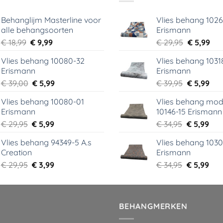
Behanglijm Masterline voor
Vlies behang 102
alle behangsoorten
Erismann
Oorspronkelijke
Huidige
Oorspronk
Hui
€
18,99
€
9,99
€
29,95
€
5,99
prijs
prijs
prijs
prij
Vlies behang 10080-32
Vlies behang 1031
was:
is:
was:
is:
Erismann
Erismann
€ 18,99.
€ 9,99.
€ 29,95.
€ 5,
Oorspronkelijke
Huidige
Oorspronk
Hui
€
39,00
€
5,99
€
39,95
€
5,99
prijs
prijs
prijs
prij
Vlies behang 10080-01
Vlies behang mod
was:
is:
was:
is:
Erismann
10146-15 Erismann
€ 39,00.
€ 5,99.
€ 39,95.
€ 5,
Oorspronkelijke
Huidige
Oorspronk
Hui
€
29,95
€
5,99
€
34,95
€
5,99
prijs
prijs
prijs
prij
Vlies behang 94349-5 A.s
Vlies behang 1030
was:
is:
was:
is:
Creation
Erismann
€ 29,95.
€ 5,99.
€ 34,95.
€ 5,
Oorspronkelijke
Huidige
Oorspronk
Hui
€
29,95
€
3,99
€
34,95
€
5,99
prijs
prijs
prijs
prij
was:
is:
was:
is:
€ 29,95.
€ 3,99.
€ 34,95.
€ 5,
BEHANGMERKEN