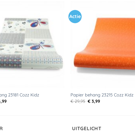
Actie
Toevoegen
aan
verlanglijst
ang 23181 Cozz Kidz
Papier behang 23215 Cozz Kidz
rspronkelijke
Huidige
Oorspronkelijke
Huidige
,99
€
29,95
€
3,99
js
prijs
prijs
prijs
s:
is:
was:
is:
9,95.
€ 3,99.
€ 29,95.
€ 3,99.
R
UITGELICHT