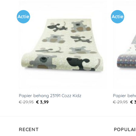
Actie
Actie
Toevoegen
aan
verlanglijst
Papier behang 23191 Cozz Kidz
Papier beh
Oorspronkelijke
Huidige
Oo
€
29,95
€
3,99
€
29,95
€
3
prijs
prijs
pri
was:
is:
wa
€ 29,95.
€ 3,99.
€ 2
RECENT
POPULAI