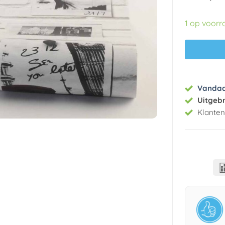
1 op voorr
Vanda
Uitgeb
Klante