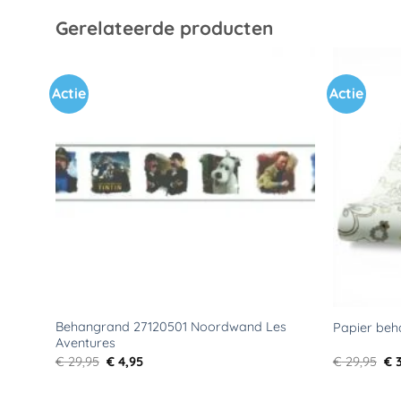
Gerelateerde producten
Actie
Actie
Toevoegen
aan
verlanglijst
Behangrand 27120501 Noordwand Les
Papier beh
Aventures
Oorspronkelijke
Huidige
Oo
€
29,95
€
4,95
€
29,95
€
3
prijs
prijs
pri
was:
is:
wa
€ 29,95.
€ 4,95.
€ 2