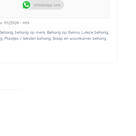
WhatsApp ons
r:
11123109 - H19
Behang
,
behang op merk
,
Behang op thema
,
Lutece behang
,
ng
,
Plaatjes / teksten behang
,
Slaap en woonkamer behang