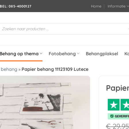
Home
Informatie
BEL: 085-4000127
roducten
oeken
Behang op thema
Fotobehang
Behangplaksel
K
e behang
»
Papier behang 11123109 Lutece
Papie
Toevoegen
aan
verlanglijst
€
29,95