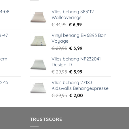
64-08
Vlies behang 883112
Wallcoverings
elijke
dige
Oorspronkelijke
Huidige
€
44,95
€
6,99
s
prijs
prijs
8-47
Vinyl behang BV6893 Bon
was:
is:
Voyage
99.
€ 44,95.
€ 6,99.
elijke
dige
Oorspronkelijke
Huidige
€
29,95
€
3,99
s
prijs
prijs
ern
Vlies behang NF232041
was:
is:
Design ID
99.
€ 29,95.
€ 3,99.
elijke
dige
Oorspronkelijke
Huidige
€
29,95
€
5,99
s
prijs
prijs
2-15
Vlies behang 27183
was:
is:
Kidswalls Behangexpresse
99.
€ 29,95.
€ 5,99.
elijke
dige
Oorspronkelijke
Huidige
€
29,95
€
2,00
s
prijs
prijs
was:
is:
99.
€ 29,95.
€ 2,00.
TRUSTSCORE