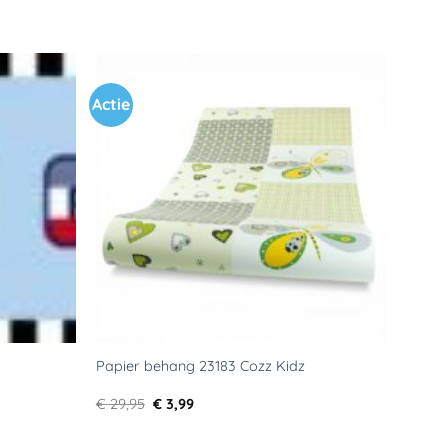
Actie
Toevoegen
Toevoegen
aan
aan
verlanglijst
verlanglijst
Papier behang 23183 Cozz Kidz
Oorspronkelijke
Huidige
€
29,95
€
3,99
prijs
prijs
was:
is:
€ 29,95.
€ 3,99.