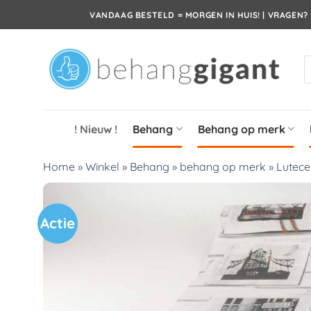
Ga
VANDAAG BESTELD = MORGEN IN HUIS! | VRAGEN? 
naar
inhoud
P
z
! Nieuw !
Behang
Behang op merk
Home
»
Winkel
»
Behang
»
behang op merk
»
Lutec
Actie