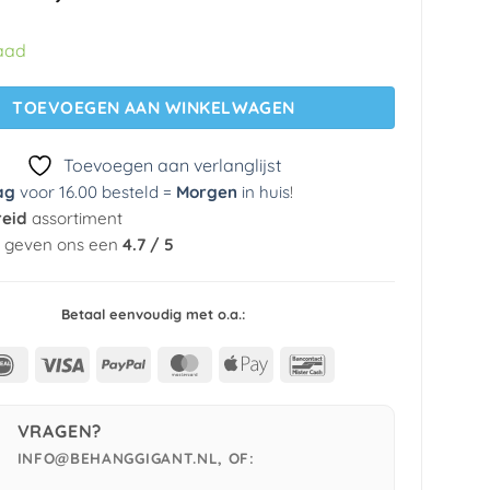
prijs
prijs
was:
is:
aad
€ 29,95.
€ 5,99.
TOEVOEGEN AAN WINKELWAGEN
Toevoegen aan verlanglijst
ag
voor 16.00 besteld =
Morgen
in huis
!
reid
assortiment
n geven ons een
4.7 / 5
Betaal eenvoudig met o.a.:
IDeal
Visa
PayPal
MasterCard
Apple
Bancontact
Pay
VRAGEN?
INFO@BEHANGGIGANT.NL, OF: