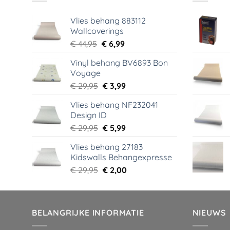
Vlies behang 883112
Wallcoverings
Oorspronkelijke
Huidige
€
44,95
€
6,99
prijs
prijs
Vinyl behang BV6893 Bon
was:
is:
Voyage
€ 44,95.
€ 6,99.
Oorspronkelijke
Huidige
€
29,95
€
3,99
prijs
prijs
Vlies behang NF232041
was:
is:
Design ID
€ 29,95.
€ 3,99.
Oorspronkelijke
Huidige
€
29,95
€
5,99
prijs
prijs
Vlies behang 27183
was:
is:
Kidswalls Behangexpresse
€ 29,95.
€ 5,99.
Oorspronkelijke
Huidige
€
29,95
€
2,00
prijs
prijs
was:
is:
€ 29,95.
€ 2,00.
BELANGRIJKE INFORMATIE
NIEUWS