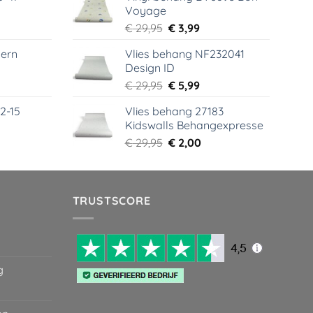
Voyage
99.
€ 44,95.
€ 6,99.
elijke
dige
Oorspronkelijke
Huidige
€
29,95
€
3,99
s
prijs
prijs
ern
Vlies behang NF232041
was:
is:
Design ID
99.
€ 29,95.
€ 3,99.
elijke
dige
Oorspronkelijke
Huidige
€
29,95
€
5,99
s
prijs
prijs
2-15
Vlies behang 27183
was:
is:
Kidswalls Behangexpresse
99.
€ 29,95.
€ 5,99.
elijke
dige
Oorspronkelijke
Huidige
€
29,95
€
2,00
s
prijs
prijs
was:
is:
99.
€ 29,95.
€ 2,00.
TRUSTSCORE
g