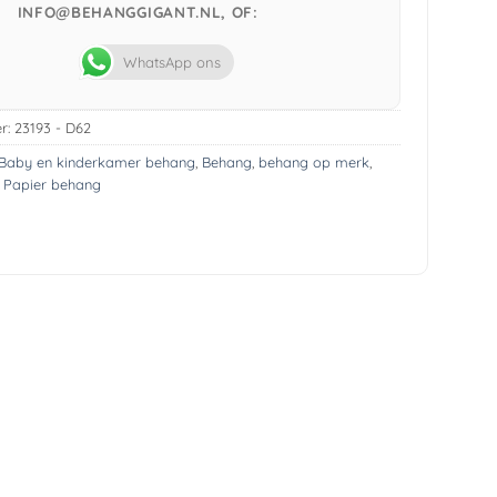
INFO@BEHANGGIGANT.NL, OF:
WhatsApp ons
r:
23193 - D62
Baby en kinderkamer behang
,
Behang
,
behang op merk
,
,
Papier behang