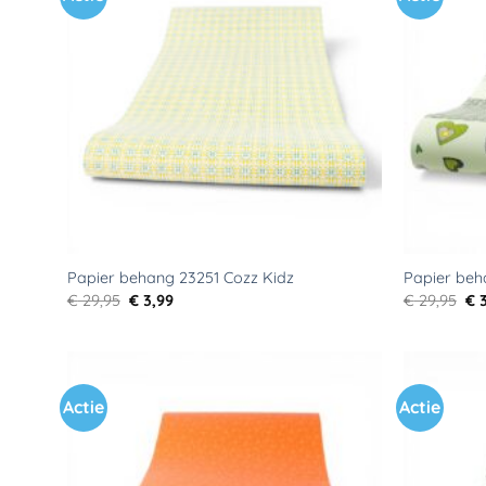
aan
verlanglijst
Papier behang 23251 Cozz Kidz
Papier beh
Oorspronkelijke
Huidige
Oo
€
29,95
€
3,99
€
29,95
€
3
prijs
prijs
pri
was:
is:
wa
€ 29,95.
€ 3,99.
€ 2
Actie
Actie
Toevoegen
aan
verlanglijst