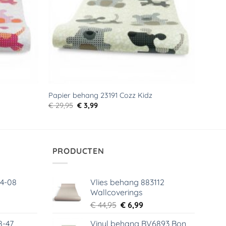
Papier behang 23191 Cozz Kidz
Oorspronkelijke
Huidige
€
29,95
€
3,99
prijs
prijs
was:
is:
€ 29,95.
€ 3,99.
PRODUCTEN
64-08
Vlies behang 883112
Wallcoverings
elijke
dige
Oorspronkelijke
Huidige
€
44,95
€
6,99
s
prijs
prijs
8-47
Vinyl behang BV6893 Bon
was:
is: