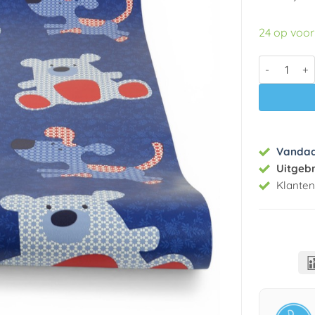
24 op voo
Papier beha
Vanda
Uitgeb
Klante