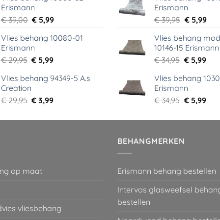
Erismann
Erismann
€ 18,99.
€ 9,99.
€ 29,95.
€ 5,
Oorspronkelijke
Huidige
Oorspronk
Hui
€
39,00
€
5,99
€
39,95
€
5,99
prijs
prijs
prijs
prij
Vlies behang 10080-01
Vlies behang mod
was:
is:
was:
is:
Erismann
10146-15 Erismann
€ 39,00.
€ 5,99.
€ 39,95.
€ 5,
Oorspronkelijke
Huidige
Oorspronk
Hui
€
29,95
€
5,99
€
34,95
€
5,99
prijs
prijs
prijs
prij
Vlies behang 94349-5 A.s
Vlies behang 1030
was:
is:
was:
is:
Creation
Erismann
€ 29,95.
€ 5,99.
€ 34,95.
€ 5,
Oorspronkelijke
Huidige
Oorspronk
Hui
€
29,95
€
3,99
€
34,95
€
5,99
prijs
prijs
prijs
prij
was:
is:
was:
is:
€ 29,95.
€ 3,99.
€ 34,95.
€ 5,
BEHANGMERKEN
ng op maat
Erismann behang bestellen
Intervos glasweefsel behan
bestellen
dvies vliesbehang