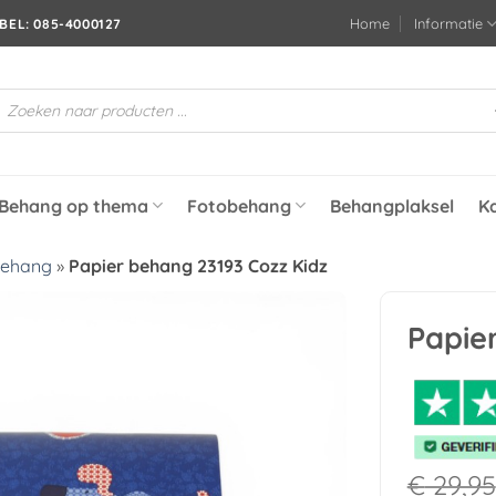
Home
Informatie
BEL: 085-4000127
roducten
oeken
Behang op thema
Fotobehang
Behangplaksel
K
behang
»
Papier behang 23193 Cozz Kidz
Papie
Toevoegen
aan
verlanglijst
€
29,95