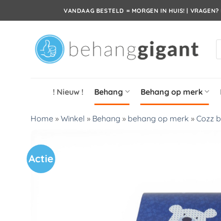
Ga
VANDAAG BESTELD = MORGEN IN HUIS! | VRAGEN? 
naar
inhoud
P
z
! Nieuw !
Behang
Behang op merk
Home
»
Winkel
»
Behang
»
behang op merk
»
Cozz 
Actie