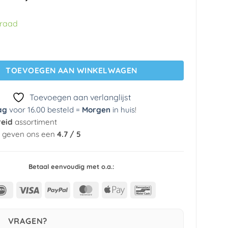
prijs
prijs
was:
is:
rraad
€ 29,95.
€ 3,99.
ng 23193 Cozz Kidz aantal
TOEVOEGEN AAN WINKELWAGEN
Toevoegen aan verlanglijst
ag
voor 16.00 besteld =
Morgen
in huis
!
reid
assortiment
n geven ons een
4.7 / 5
Betaal eenvoudig met o.a.:
IDeal
Visa
PayPal
MasterCard
Apple
Bancontact
Pay
VRAGEN?