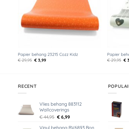
Papier behang 23215 Cozz Kidz
Papier beh
Oorspronkelijke
Huidige
Oo
€
29,95
€
3,99
€
29,95
€
3
prijs
prijs
pri
was:
is:
wa
€ 29,95.
€ 3,99.
€ 2
RECENT
POPULAI
Vlies behang 883112
Wallcoverings
Oorspronkelijke
Huidige
€
44,95
€
6,99
prijs
prijs
Vinyl behang BV6893 Bon
was:
is: