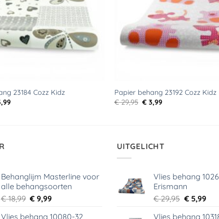
ang 23184 Cozz Kidz
Papier behang 23192 Cozz Kidz
rspronkelijke
Huidige
Oorspronkelijke
Huidige
,99
€
29,95
€
3,99
js
prijs
prijs
prijs
s:
is:
was:
is:
9,95.
€ 3,99.
€ 29,95.
€ 3,99.
R
UITGELICHT
Behanglijm Masterline voor
Vlies behang 102
alle behangsoorten
Erismann
Oorspronkelijke
Huidige
Oorspronk
Hui
€
18,99
€
9,99
€
29,95
€
5,99
prijs
prijs
prijs
prij
Vlies behang 10080-32
Vlies behang 1031
was:
is:
was:
is: