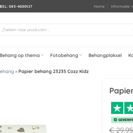
Home
Informatie
BEL: 085-4000127
roducten
oeken
Behang op thema
Fotobehang
Behangplaksel
K
behang
»
Papier behang 23235 Cozz Kidz
Papie
Toevoegen
aan
verlanglijst
€
29,95