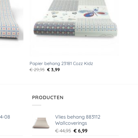
Papier behang 23181 Cozz Kidz
Oorspronkelijke
Huidige
€
29,95
€
3,99
prijs
prijs
was:
is:
€ 29,95.
€ 3,99.
PRODUCTEN
64-08
Vlies behang 883112
Wallcoverings
elijke
dige
Oorspronkelijke
Huidige
€
44,95
€
6,99
s
prijs
prijs