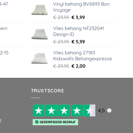
8-47
Vinyl behang BV6893 Bon
was:
is:
Voyage
99.
€ 44,95.
€ 6,99.
elijke
dige
Oorspronkelijke
Huidige
€
29,95
€
3,99
s
prijs
prijs
ern
Vlies behang NF232041
was:
is:
Design ID
99.
€ 29,95.
€ 3,99.
elijke
dige
Oorspronkelijke
Huidige
€
29,95
€
5,99
s
prijs
prijs
2-15
Vlies behang 27183
was:
is:
Kidswalls Behangexpresse
99.
€ 29,95.
€ 5,99.
elijke
dige
Oorspronkelijke
Huidige
€
29,95
€
2,00
s
prijs
prijs
was:
is:
99.
€ 29,95.
€ 2,00.
TRUSTSCORE
g