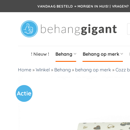
Ga
VANDAAG BESTELD = MORGEN IN HUIS! | VRAGEN? 
naar
inhoud
P
z
! Nieuw !
Behang
Behang op merk
Home
»
Winkel
»
Behang
»
behang op merk
»
Cozz 
Actie