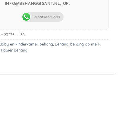
INFO@BEHANGGIGANT.NL, OF:
WhatsApp ons
r:
23235 - J38
Baby en kinderkamer behang
,
Behang
,
behang op merk
,
,
Papier behang