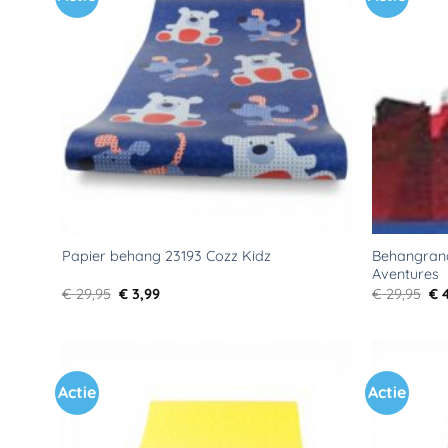
aan
verlanglijst
Behangran
Papier behang 23193 Cozz Kidz
Aventures
Oorspronkelijke
Huidige
Oo
€
29,95
€
3,99
€
29,95
€
4
prijs
prijs
pri
was:
is:
wa
€ 29,95.
€ 3,99.
€ 2
Actie
Actie
Toevoegen
aan
verlanglijst