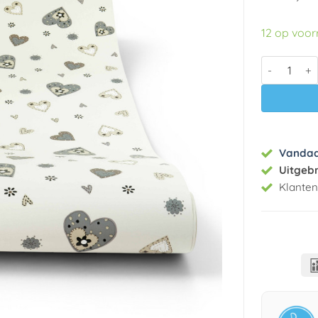
12 op voo
Papier beha
Vanda
Uitgeb
Klante