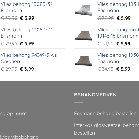
Vlies behang 10080-32
Vlies behang 1031
was:
is:
was:
is:
Erismann
Erismann
€ 18,99.
€ 9,99.
€ 29,95.
€ 5,
Oorspronkelijke
Huidige
Oorspronk
Hui
€
39,00
€
5,99
€
39,95
€
5,99
prijs
prijs
prijs
prij
Vlies behang 10080-01
Vlies behang mod
was:
is:
was:
is:
Erismann
10146-15 Erismann
€ 39,00.
€ 5,99.
€ 39,95.
€ 5,
Oorspronkelijke
Huidige
Oorspronk
Hui
€
29,95
€
5,99
€
34,95
€
5,99
prijs
prijs
prijs
prij
Vlies behang 94349-5 A.s
Vlies behang 1030
was:
is:
was:
is:
Creation
Erismann
€ 29,95.
€ 5,99.
€ 34,95.
€ 5,
Oorspronkelijke
Huidige
Oorspronk
Hui
€
29,95
€
3,99
€
34,95
€
5,99
prijs
prijs
prijs
prij
was:
is:
was:
is:
€ 29,95.
€ 3,99.
€ 34,95.
€ 5,
BEHANGMERKEN
ng op maat
Erismann behang bestellen
Intervos glasweefsel behan
bestellen
dvies vliesbehang