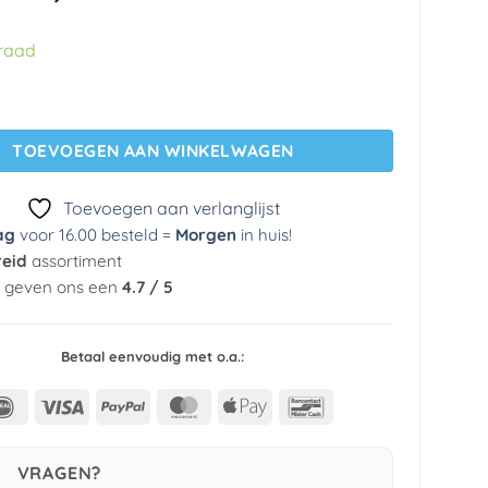
prijs
prijs
was:
is:
rraad
€ 29,95.
€ 3,99.
ng 23235 Cozz Kidz aantal
TOEVOEGEN AAN WINKELWAGEN
Toevoegen aan verlanglijst
ag
voor 16.00 besteld =
Morgen
in huis
!
reid
assortiment
n geven ons een
4.7 / 5
Betaal eenvoudig met o.a.:
IDeal
Visa
PayPal
MasterCard
Apple
Bancontact
Pay
VRAGEN?