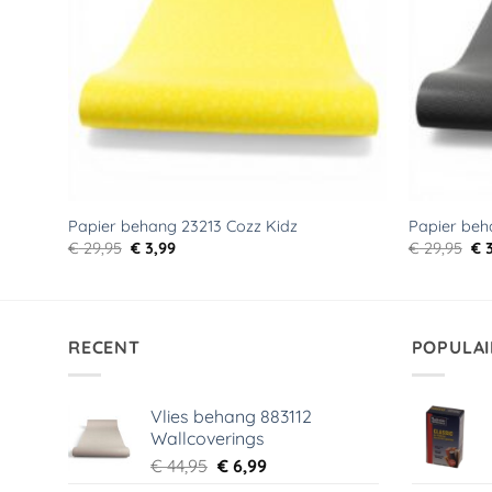
Papier behang 23213 Cozz Kidz
Papier beh
Oorspronkelijke
Huidige
Oo
€
29,95
€
3,99
€
29,95
€
3
prijs
prijs
pri
was:
is:
wa
€ 29,95.
€ 3,99.
€ 2
RECENT
POPULAI
Vlies behang 883112
Wallcoverings
Oorspronkelijke
Huidige
€
44,95
€
6,99
prijs
prijs