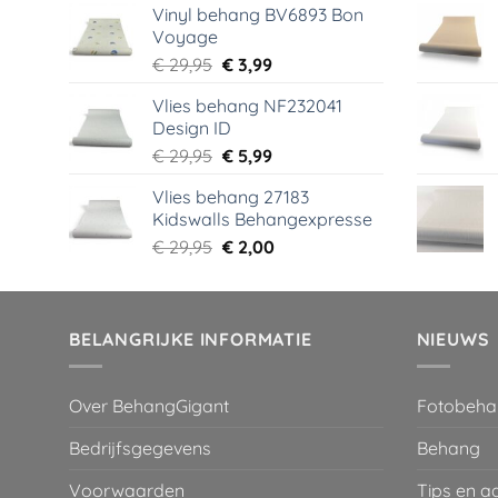
Vinyl behang BV6893 Bon
was:
is:
Voyage
€ 44,95.
€ 6,99.
Oorspronkelijke
Huidige
€
29,95
€
3,99
prijs
prijs
Vlies behang NF232041
was:
is:
Design ID
€ 29,95.
€ 3,99.
Oorspronkelijke
Huidige
€
29,95
€
5,99
prijs
prijs
Vlies behang 27183
was:
is:
Kidswalls Behangexpresse
€ 29,95.
€ 5,99.
Oorspronkelijke
Huidige
€
29,95
€
2,00
prijs
prijs
was:
is:
€ 29,95.
€ 2,00.
BELANGRIJKE INFORMATIE
NIEUWS
Over BehangGigant
Fotobeha
Bedrijfsgegevens
Behang
Voorwaarden
Tips en a