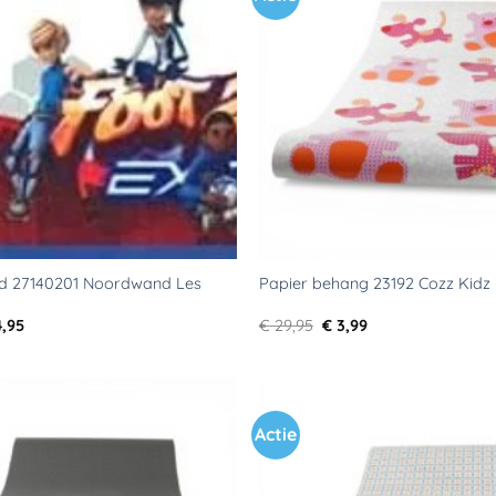
aan
verlanglijst
d 27140201 Noordwand Les
Papier behang 23192 Cozz Kidz
rspronkelijke
Huidige
Oorspronkelijke
Huidige
,95
€
29,95
€
3,99
js
prijs
prijs
prijs
s:
is:
was:
is:
9,95.
€ 4,95.
€ 29,95.
€ 3,99.
Actie
Toevoegen
aan
verlanglijst