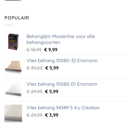
prijs
prijs
was:
is:
€ 29,95.
€ 2,00.
POPULAIR
Behanglijm Masterline voor alle
behangsoorten
Oorspronkelijke
Huidige
€
18,99
€
9,99
prijs
prijs
Vlies behang 10080-32 Erismann
was:
is:
Oorspronkelijke
Huidige
€
39,00
€ 18,99.
€
5,99
€ 9,99.
prijs
prijs
was:
is:
Vlies behang 10080-01 Erismann
€ 39,00.
€ 5,99.
Oorspronkelijke
Huidige
€
29,95
€
5,99
prijs
prijs
was:
is:
Vlies behang 94349-5 A.s Creation
€ 29,95.
€ 5,99.
Oorspronkelijke
Huidige
€
29,95
€
3,99
prijs
prijs
was:
is: