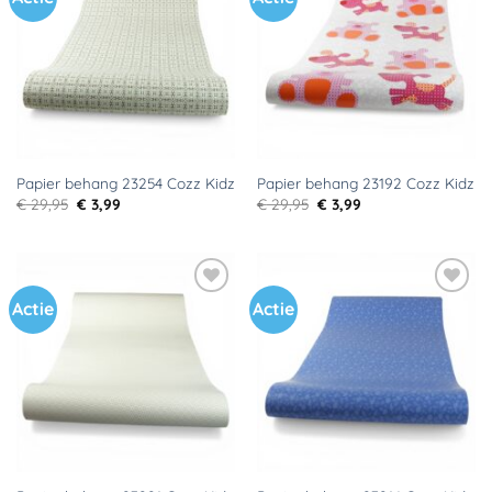
aan
aan
verlanglijst
verlanglijst
Papier behang 23254 Cozz Kidz
Papier behang 23192 Cozz Kidz
Oorspronkelijke
Huidige
Oorspronkelijke
Huidige
€
29,95
€
3,99
€
29,95
€
3,99
prijs
prijs
prijs
prijs
was:
is:
was:
is:
€ 29,95.
€ 3,99.
€ 29,95.
€ 3,99.
Actie
Actie
Toevoegen
Toevoegen
aan
aan
verlanglijst
verlanglijst