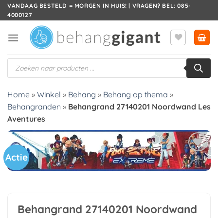
Ga
VANDAAG BESTELD = MORGEN IN HUIS! | VRAGEN? BEL: 085-
4000127
naar
inhoud
Producten
zoeken
Home
»
Winkel
»
Behang
»
Behang op thema
»
Behangranden
»
Behangrand 27140201 Noordwand Les
Aventures
Actie
Toevoegen
aan
verlanglijst
Behangrand 27140201 Noordwand