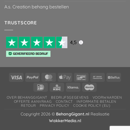
A.s. Creation behang bestellen
TRUSTSCORE
Visa
PayPal
MasterCard
Apple
Bancontact
Bank
Belfiu
Pay
Transfer
IDeal
KBC
Klarna
Maestro
OVER BEHANGGIGANT
BEDRIJFSGEGEVENS
VOORWAARDEN
OFFERTE AANVRAAG
CONTACT
INFORMATIE BETALEN
RETOUR
PRIVACY POLICY
COOKIE POLICY (EU)
Copyright 2026 ©
BehangGigant.nl
Realisatie
WakkerMedia.nl