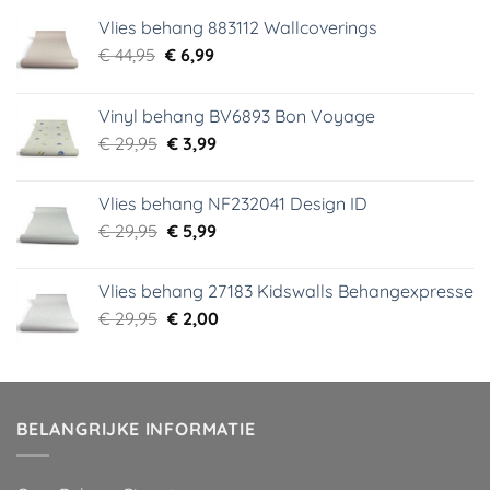
Vlies behang 883112 Wallcoverings
Oorspronkelijke
Huidige
€
44,95
€
6,99
prijs
prijs
was:
is:
Vinyl behang BV6893 Bon Voyage
€ 44,95.
€ 6,99.
Oorspronkelijke
Huidige
€
29,95
€
3,99
prijs
prijs
was:
is:
Vlies behang NF232041 Design ID
€ 29,95.
€ 3,99.
Oorspronkelijke
Huidige
€
29,95
€
5,99
prijs
prijs
was:
is:
Vlies behang 27183 Kidswalls Behangexpresse
€ 29,95.
€ 5,99.
Oorspronkelijke
Huidige
€
29,95
€
2,00
prijs
prijs
was:
is:
€ 29,95.
€ 2,00.
BELANGRIJKE INFORMATIE