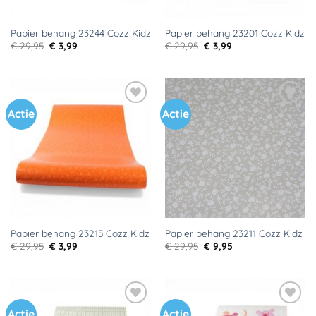
Papier behang 23244 Cozz Kidz
Papier behang 23201 Cozz Kidz
Oorspronkelijke
Huidige
Oorspronkelijke
Huidige
€
29,95
€
3,99
€
29,95
€
3,99
prijs
prijs
prijs
prijs
was:
is:
was:
is:
€ 29,95.
€ 3,99.
€ 29,95.
€ 3,99.
Actie
Actie
Toevoegen
Toevoegen
aan
aan
verlanglijst
verlanglijst
Papier behang 23215 Cozz Kidz
Papier behang 23211 Cozz Kidz
Oorspronkelijke
Huidige
Oorspronkelijke
Huidige
€
29,95
€
3,99
€
29,95
€
9,95
prijs
prijs
prijs
prijs
was:
is:
was:
is:
€ 29,95.
€ 3,99.
€ 29,95.
€ 9,95.
Actie
Actie
Toevoegen
Toevoegen