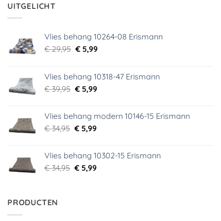
€ 29,95.
€ 3,99.
UITGELICHT
Vlies behang 10264-08 Erismann
Oorspronkelijke
Huidige
€
29,95
€
5,99
prijs
prijs
was:
is:
Vlies behang 10318-47 Erismann
€ 29,95.
€ 5,99.
Oorspronkelijke
Huidige
€
39,95
€
5,99
prijs
prijs
was:
is:
Vlies behang modern 10146-15 Erismann
€ 39,95.
€ 5,99.
Oorspronkelijke
Huidige
€
34,95
€
5,99
prijs
prijs
was:
is:
Vlies behang 10302-15 Erismann
€ 34,95.
€ 5,99.
Oorspronkelijke
Huidige
€
34,95
€
5,99
prijs
prijs
was:
is:
€ 34,95.
€ 5,99.
PRODUCTEN