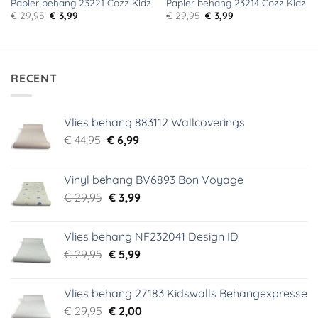
Papier behang 23221 Cozz Kidz
Papier behang 23214 Cozz Kidz
Oorspronkelijke
Huidige
Oorspronkelijke
Huidige
€
29,95
€
3,99
€
29,95
€
3,99
prijs
prijs
prijs
prijs
was:
is:
was:
is:
€ 29,95.
€ 3,99.
€ 29,95.
€ 3,99.
RECENT
Vlies behang 883112 Wallcoverings
Oorspronkelijke
Huidige
€
44,95
€
6,99
prijs
prijs
was:
is:
Vinyl behang BV6893 Bon Voyage
€ 44,95.
€ 6,99.
Oorspronkelijke
Huidige
€
29,95
€
3,99
prijs
prijs
was:
is:
Vlies behang NF232041 Design ID
€ 29,95.
€ 3,99.
Oorspronkelijke
Huidige
€
29,95
€
5,99
prijs
prijs
was:
is:
Vlies behang 27183 Kidswalls Behangexpresse
€ 29,95.
€ 5,99.
Oorspronkelijke
Huidige
€
29,95
€
2,00