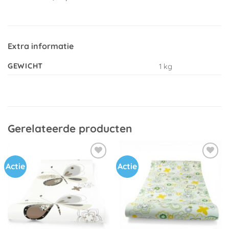
Extra informatie
GEWICHT
1 kg
Gerelateerde producten
Actie
Actie
Toevoegen
Toevoegen
aan
aan
verlanglijst
verlanglijst