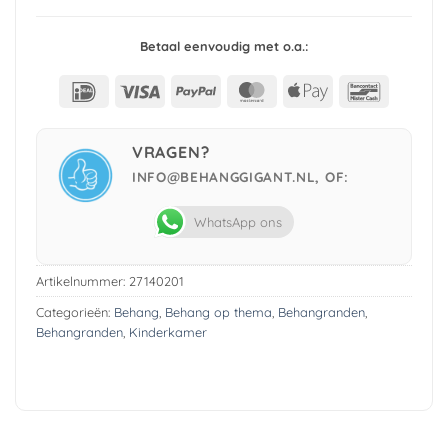
Betaal eenvoudig met o.a.:
IDeal
Visa
PayPal
MasterCard
Apple
Bancont
Pay
VRAGEN?
INFO@BEHANGGIGANT.NL, OF:
WhatsApp ons
Artikelnummer:
27140201
Categorieën:
Behang
,
Behang op thema
,
Behangranden
,
Behangranden
,
Kinderkamer