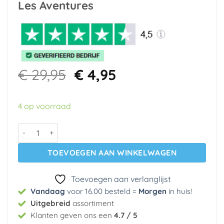
Les Aventures
Oorspronkelijke
Huidige
€
29,95
€
4,95
prijs
prijs
was:
is:
4 op voorraad
€ 29,95.
€ 4,95.
Behangrand 27140201 Noordwand Les Aventures aantal
TOEVOEGEN AAN WINKELWAGEN
Toevoegen aan verlanglijst
Vandaag
voor 16.00 besteld =
Morgen
in huis
!
Uitgebreid
assortiment
Klanten geven ons een
4.7 / 5