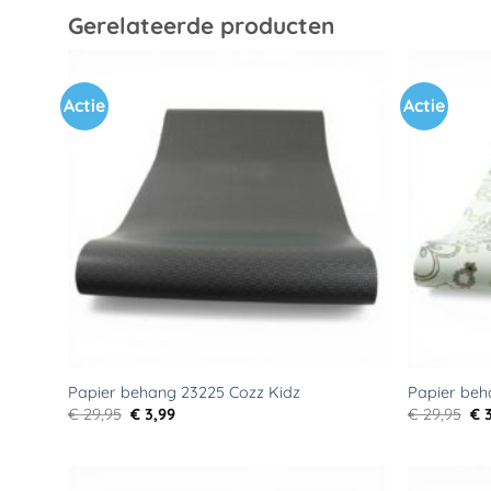
Gerelateerde producten
Actie
Actie
Toevoegen
aan
verlanglijst
Papier behang 23225 Cozz Kidz
Papier beh
Oorspronkelijke
Huidige
Oo
€
29,95
€
3,99
€
29,95
€
3
prijs
prijs
pri
was:
is:
wa
€ 29,95.
€ 3,99.
€ 2