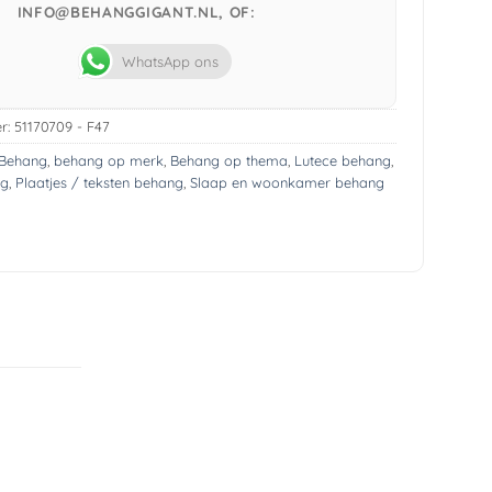
INFO@BEHANGGIGANT.NL, OF:
WhatsApp ons
r:
51170709 - F47
Behang
,
behang op merk
,
Behang op thema
,
Lutece behang
,
ng
,
Plaatjes / teksten behang
,
Slaap en woonkamer behang