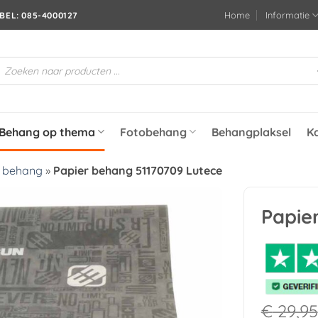
Home
Informatie
BEL: 085-4000127
roducten
oeken
Behang op thema
Fotobehang
Behangplaksel
K
e behang
»
Papier behang 51170709 Lutece
Papie
Toevoegen
aan
verlanglijst
€
29,95