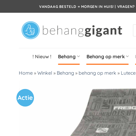
Ga
VANDAAG BESTELD = MORGEN IN HUIS! | VRAGEN? 
naar
inhoud
P
z
! Nieuw !
Behang
Behang op merk
Home
»
Winkel
»
Behang
»
behang op merk
»
Lutec
Actie