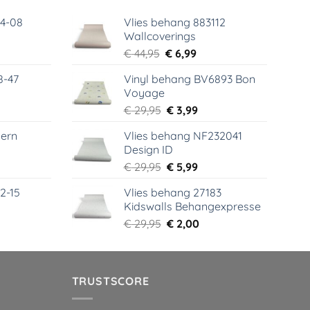
64-08
Vlies behang 883112
Wallcoverings
elijke
dige
Oorspronkelijke
Huidige
€
44,95
€
6,99
s
prijs
prijs
8-47
Vinyl behang BV6893 Bon
was:
is:
Voyage
99.
€ 44,95.
€ 6,99.
elijke
dige
Oorspronkelijke
Huidige
€
29,95
€
3,99
s
prijs
prijs
ern
Vlies behang NF232041
was:
is:
Design ID
99.
€ 29,95.
€ 3,99.
elijke
dige
Oorspronkelijke
Huidige
€
29,95
€
5,99
s
prijs
prijs
2-15
Vlies behang 27183
was:
is:
Kidswalls Behangexpresse
99.
€ 29,95.
€ 5,99.
elijke
dige
Oorspronkelijke
Huidige
€
29,95
€
2,00
s
prijs
prijs
was:
is:
99.
€ 29,95.
€ 2,00.
TRUSTSCORE