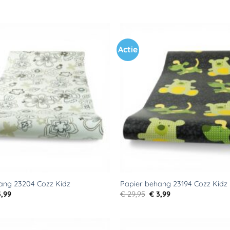
Actie
Toevoegen
aan
verlanglijst
ang 23204 Cozz Kidz
Papier behang 23194 Cozz Kidz
rspronkelijke
Huidige
Oorspronkelijke
Huidige
,99
€
29,95
€
3,99
js
prijs
prijs
prijs
s:
is:
was:
is:
9,95.
€ 3,99.
€ 29,95.
€ 3,99.