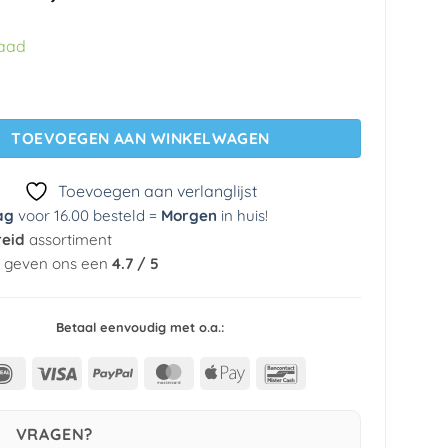
prijs
prijs
was:
is:
raad
€ 29,95.
€ 5,99.
ng 51170709 Lutece aantal
TOEVOEGEN AAN WINKELWAGEN
Toevoegen aan verlanglijst
ag
voor 16.00 besteld =
Morgen
in huis
!
reid
assortiment
n geven ons een
4.7 / 5
Betaal eenvoudig met o.a.:
IDeal
Visa
PayPal
MasterCard
Apple
Bancontact
Pay
VRAGEN?