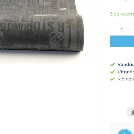
3 op voor
Papier beha
Vanda
Uitgeb
Klante