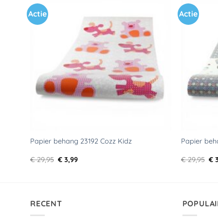
Actie
Actie
Toevoegen
aan
verlanglijst
Papier behang 23192 Cozz Kidz
Papier beh
Oorspronkelijke
Huidige
Oo
€
29,95
€
3,99
€
29,95
€
3
prijs
prijs
pri
was:
is:
wa
€ 29,95.
€ 3,99.
€ 2
RECENT
POPULAI