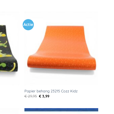
Actie
Toevoegen
Toevoegen
aan
aan
verlanglijst
verlanglijst
Papier behang 23215 Cozz Kidz
Oorspronkelijke
Huidige
€
29,95
€
3,99
prijs
prijs
was:
is:
€ 29,95.
€ 3,99.