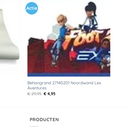
Actie
Toevoegen
Toevoegen
aan
aan
verlanglijst
verlanglijst
Behangrand 27140201 Noordwand Les
Aventures
Oorspronkelijke
Huidige
€
29,95
€
4,95
prijs
prijs
was:
is:
€ 29,95.
€ 4,95.
PRODUCTEN