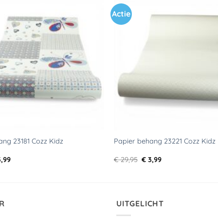
Actie
Toevoegen
aan
verlanglijst
ang 23181 Cozz Kidz
Papier behang 23221 Cozz Kidz
rspronkelijke
Huidige
Oorspronkelijke
Huidige
,99
€
29,95
€
3,99
js
prijs
prijs
prijs
s:
is:
was:
is:
9,95.
€ 3,99.
€ 29,95.
€ 3,99.
R
UITGELICHT