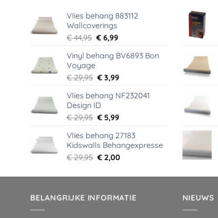
Vlies behang 883112
Wallcoverings
Oorspronkelijke
Huidige
€
44,95
€
6,99
prijs
prijs
Vinyl behang BV6893 Bon
was:
is:
Voyage
€ 44,95.
€ 6,99.
Oorspronkelijke
Huidige
€
29,95
€
3,99
prijs
prijs
Vlies behang NF232041
was:
is:
Design ID
€ 29,95.
€ 3,99.
Oorspronkelijke
Huidige
€
29,95
€
5,99
prijs
prijs
Vlies behang 27183
was:
is:
Kidswalls Behangexpresse
€ 29,95.
€ 5,99.
Oorspronkelijke
Huidige
€
29,95
€
2,00
prijs
prijs
was:
is:
€ 29,95.
€ 2,00.
BELANGRIJKE INFORMATIE
NIEUWS