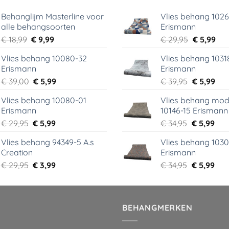
Behanglijm Masterline voor
Vlies behang 102
alle behangsoorten
Erismann
Oorspronkelijke
Huidige
Oorspronk
Hui
€
18,99
€
9,99
€
29,95
€
5,99
prijs
prijs
prijs
prij
Vlies behang 10080-32
Vlies behang 1031
was:
is:
was:
is:
Erismann
Erismann
€ 18,99.
€ 9,99.
€ 29,95.
€ 5,
Oorspronkelijke
Huidige
Oorspronk
Hui
€
39,00
€
5,99
€
39,95
€
5,99
prijs
prijs
prijs
prij
Vlies behang 10080-01
Vlies behang mod
was:
is:
was:
is:
Erismann
10146-15 Erismann
€ 39,00.
€ 5,99.
€ 39,95.
€ 5,
Oorspronkelijke
Huidige
Oorspronk
Hui
€
29,95
€
5,99
€
34,95
€
5,99
prijs
prijs
prijs
prij
Vlies behang 94349-5 A.s
Vlies behang 1030
was:
is:
was:
is:
Creation
Erismann
€ 29,95.
€ 5,99.
€ 34,95.
€ 5,
Oorspronkelijke
Huidige
Oorspronk
Hui
€
29,95
€
3,99
€
34,95
€
5,99
prijs
prijs
prijs
prij
was:
is:
was:
is:
€ 29,95.
€ 3,99.
€ 34,95.
€ 5,
BEHANGMERKEN