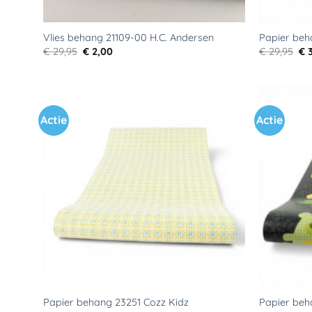
Vlies behang 21109-00 H.C. Andersen
Papier beh
Oorspronkelijke
Huidige
Oo
€
29,95
€
2,00
€
29,95
€
3
prijs
prijs
pri
was:
is:
wa
€ 29,95.
€ 2,00.
€ 2
Actie
Actie
Toevoegen
aan
verlanglijst
Papier behang 23251 Cozz Kidz
Papier beh