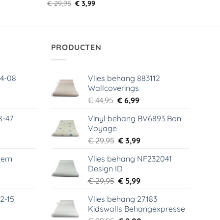
Oorspronkelijke
Huidige
€
29,95
€
3,99
prijs
prijs
was:
is:
€ 29,95.
€ 3,99.
PRODUCTEN
64-08
Vlies behang 883112
Wallcoverings
elijke
dige
Oorspronkelijke
Huidige
€
44,95
€
6,99
s
prijs
prijs
8-47
Vinyl behang BV6893 Bon
was:
is:
Voyage
99.
€ 44,95.
€ 6,99.
elijke
dige
Oorspronkelijke
Huidige
€
29,95
€
3,99
s
prijs
prijs
ern
Vlies behang NF232041
was:
is:
Design ID
99.
€ 29,95.
€ 3,99.
elijke
dige
Oorspronkelijke
Huidige
€
29,95
€
5,99
s
prijs
prijs
2-15
Vlies behang 27183
was:
is:
Kidswalls Behangexpresse
99.
€ 29,95.
€ 5,99.