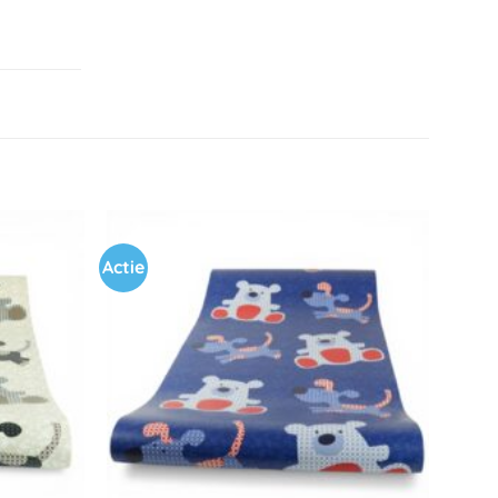
Actie
Toevoegen
Toevoegen
aan
aan
verlanglijst
verlanglijst