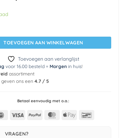
prijs
prijs
was:
is:
raad
€ 29,95.
€ 5,99.
ng 1208.5 Praxis aantal
TOEVOEGEN AAN WINKELWAGEN
Toevoegen aan verlanglijst
ag
voor 16.00 besteld =
Morgen
in huis
!
reid
assortiment
n geven ons een
4.7 / 5
Betaal eenvoudig met o.a.:
IDeal
Visa
PayPal
MasterCard
Apple
Bancontact
Pay
VRAGEN?