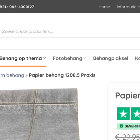
Home
Informatie
BEL: 085-4000127
roducten
oeken
Behang op thema
Fotobehang
Behangplaksel
K
rn behang
»
Papier behang 1208.5 Praxis
Papie
Toevoegen
aan
verlanglijst
€
29,95