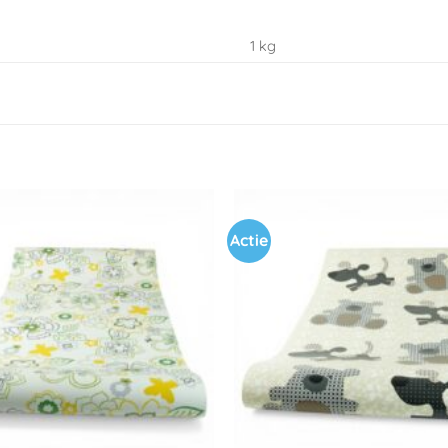
1 kg
Actie
Toevoegen
aan
verlanglijst