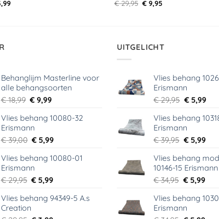
rspronkelijke
Huidige
Oorspronkelijke
Huidige
,99
€
29,95
€
9,95
js
prijs
prijs
prijs
s:
is:
was:
is:
9,95.
€ 3,99.
€ 29,95.
€ 9,95.
R
UITGELICHT
Behanglijm Masterline voor
Vlies behang 102
alle behangsoorten
Erismann
Oorspronkelijke
Huidige
Oorspronk
Hui
€
18,99
€
9,99
€
29,95
€
5,99
prijs
prijs
prijs
prij
Vlies behang 10080-32
Vlies behang 1031
was:
is:
was:
is:
Erismann
Erismann
€ 18,99.
€ 9,99.
€ 29,95.
€ 5,
Oorspronkelijke
Huidige
Oorspronk
Hui
€
39,00
€
5,99
€
39,95
€
5,99
prijs
prijs
prijs
prij
Vlies behang 10080-01
Vlies behang mod
was:
is:
was:
is:
Erismann
10146-15 Erismann
€ 39,00.
€ 5,99.
€ 39,95.
€ 5,
Oorspronkelijke
Huidige
Oorspronk
Hui
€
29,95
€
5,99
€
34,95
€
5,99
prijs
prijs
prijs
prij
Vlies behang 94349-5 A.s
Vlies behang 1030
was:
is:
was:
is:
Creation
Erismann
€ 29,95.
€ 5,99.
€ 34,95.
€ 5,