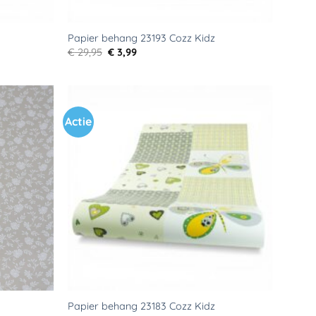
Papier behang 23193 Cozz Kidz
Oorspronkelijke
Huidige
€
29,95
€
3,99
prijs
prijs
was:
is:
€ 29,95.
€ 3,99.
Actie
Toevoegen
Toevoegen
aan
aan
verlanglijst
verlanglijst
Papier behang 23183 Cozz Kidz