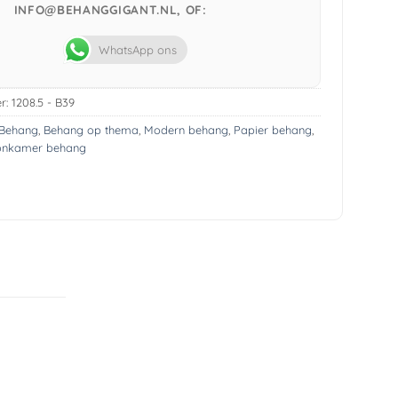
INFO@BEHANGGIGANT.NL, OF:
WhatsApp ons
r:
1208.5 - B39
Behang
,
Behang op thema
,
Modern behang
,
Papier behang
,
onkamer behang