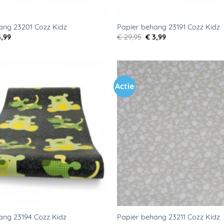
ang 23201 Cozz Kidz
Papier behang 23191 Cozz Kidz
rspronkelijke
Huidige
Oorspronkelijke
Huidige
,99
€
29,95
€
3,99
js
prijs
prijs
prijs
s:
is:
was:
is:
9,95.
€ 3,99.
€ 29,95.
€ 3,99.
Actie
Toevoegen
aan
verlanglijst
ang 23194 Cozz Kidz
Papier behang 23211 Cozz Kidz