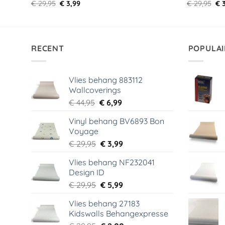
Oorspronkelijke
Huidige
Oo
€
29,95
€
3,99
€
29,95
€
3
prijs
prijs
pri
was:
is:
wa
€ 29,95.
€ 3,99.
€ 2
RECENT
POPULAI
Vlies behang 883112
Wallcoverings
Oorspronkelijke
Huidige
€
44,95
€
6,99
prijs
prijs
Vinyl behang BV6893 Bon
was:
is:
Voyage
€ 44,95.
€ 6,99.
Oorspronkelijke
Huidige
€
29,95
€
3,99
prijs
prijs
Vlies behang NF232041
was:
is:
Design ID
€ 29,95.
€ 3,99.
Oorspronkelijke
Huidige
€
29,95
€
5,99
prijs
prijs
Vlies behang 27183
was:
is:
Kidswalls Behangexpresse
€ 29,95.
€ 5,99.