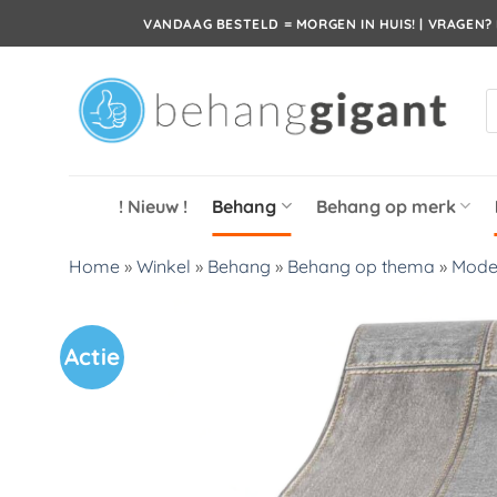
Ga
VANDAAG BESTELD = MORGEN IN HUIS! | VRAGEN? 
naar
inhoud
P
z
! Nieuw !
Behang
Behang op merk
Home
»
Winkel
»
Behang
»
Behang op thema
»
Mode
Actie