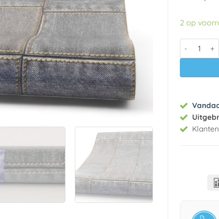
2 op voor
Papier beha
Vanda
Uitgeb
Klante