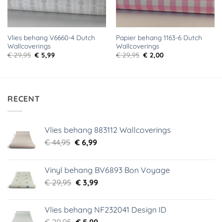
Vlies behang V6660-4 Dutch
Papier behang 1163-6 Dutch
Wallcoverings
Wallcoverings
Oorspronkelijke
Huidige
Oorspronkelijke
Huidige
€
29,95
€
5,99
€
29,95
€
2,00
prijs
prijs
prijs
prijs
was:
is:
was:
is:
€ 29,95.
€ 5,99.
€ 29,95.
€ 2,00.
RECENT
Vlies behang 883112 Wallcoverings
Oorspronkelijke
Huidige
€
44,95
€
6,99
prijs
prijs
was:
is:
Vinyl behang BV6893 Bon Voyage
€ 44,95.
€ 6,99.
Oorspronkelijke
Huidige
€
29,95
€
3,99
prijs
prijs
was:
is:
Vlies behang NF232041 Design ID
€ 29,95.
€ 3,99.
Oorspronkelijke
Huidige
€
29,95
€
5,99