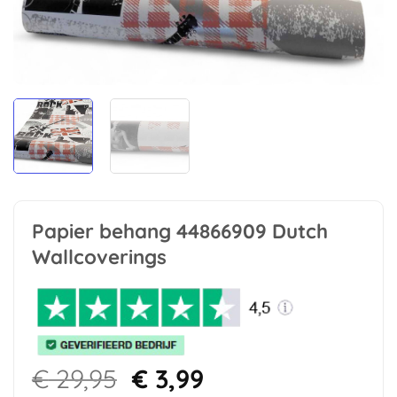
Papier behang 44866909 Dutch
Wallcoverings
Oorspronkelijke
Huidige
€
29,95
€
3,99