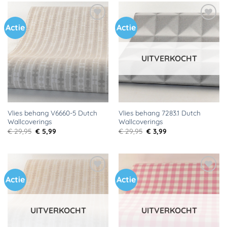
Actie
Actie
Toevoegen
Toevoegen
aan
aan
verlanglijst
verlanglijst
UITVERKOCHT
Vlies behang V6660-5 Dutch
Vlies behang 7283.1 Dutch
Wallcoverings
Wallcoverings
Oorspronkelijke
Huidige
Oorspronkelijke
Huidige
€
29,95
€
5,99
€
29,95
€
3,99
prijs
prijs
prijs
prijs
was:
is:
was:
is:
€ 29,95.
€ 5,99.
€ 29,95.
€ 3,99.
Actie
Actie
Toevoegen
Toevoegen
aan
aan
verlanglijst
verlanglijst
UITVERKOCHT
UITVERKOCHT