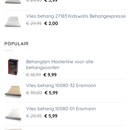
prijs
prijs
was:
is:
Vlies behang 27183 Kidswalls Behangexpresse
€ 29,95.
€ 5,99.
Oorspronkelijke
Huidige
€
29,95
€
2,00
prijs
prijs
was:
is:
€ 29,95.
€ 2,00.
POPULAIR
Behanglijm Masterline voor alle
behangsoorten
Oorspronkelijke
Huidige
€
18,99
€
9,99
prijs
prijs
Vlies behang 10080-32 Erismann
was:
is:
Oorspronkelijke
Huidige
€
39,00
€ 18,99.
€
5,99
€ 9,99.
prijs
prijs
was:
is:
Vlies behang 10080-01 Erismann
€ 39,00.
€ 5,99.
Oorspronkelijke
Huidige
€
29,95
€
5,99
prijs
prijs
was:
is: