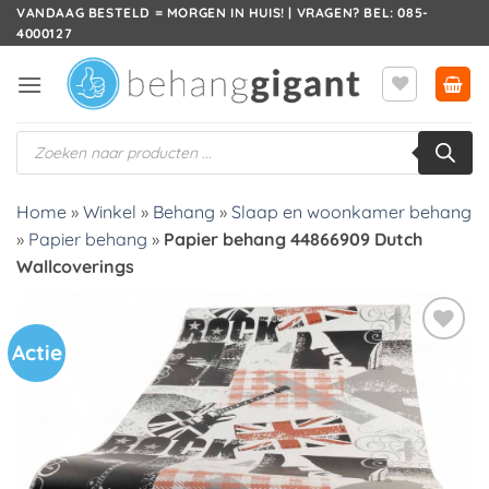
Ga
VANDAAG BESTELD = MORGEN IN HUIS! | VRAGEN? BEL: 085-
4000127
naar
inhoud
Producten
zoeken
Home
»
Winkel
»
Behang
»
Slaap en woonkamer behang
»
Papier behang
»
Papier behang 44866909 Dutch
Wallcoverings
Actie
Toevoegen
aan
verlanglijst