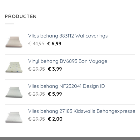
prijs
prijs
was:
is:
€ 34,95.
€ 5,99.
PRODUCTEN
Vlies behang 883112 Wallcoverings
Oorspronkelijke
Huidige
€
44,95
€
6,99
prijs
prijs
was:
is:
Vinyl behang BV6893 Bon Voyage
€ 44,95.
€ 6,99.
Oorspronkelijke
Huidige
€
29,95
€
3,99
prijs
prijs
was:
is:
Vlies behang NF232041 Design ID
€ 29,95.
€ 3,99.
Oorspronkelijke
Huidige
€
29,95
€
5,99
prijs
prijs
was:
is:
Vlies behang 27183 Kidswalls Behangexpresse
€ 29,95.
€ 5,99.
Oorspronkelijke
Huidige
€
29,95
€
2,00
prijs
prijs
was:
is:
€ 29,95.
€ 2,00.