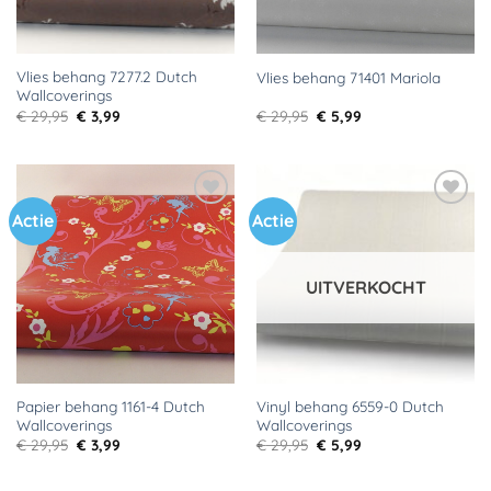
Vlies behang 7277.2 Dutch
Vlies behang 71401 Mariola
Wallcoverings
Oorspronkelijke
Huidige
Oorspronkelijke
Huidige
€
29,95
€
3,99
€
29,95
€
5,99
prijs
prijs
prijs
prijs
was:
is:
was:
is:
€ 29,95.
€ 3,99.
€ 29,95.
€ 5,99.
Actie
Actie
Toevoegen
Toevoegen
aan
aan
verlanglijst
verlanglijst
UITVERKOCHT
Papier behang 1161-4 Dutch
Vinyl behang 6559-0 Dutch
Wallcoverings
Wallcoverings
Oorspronkelijke
Huidige
Oorspronkelijke
Huidige
€
29,95
€
3,99
€
29,95
€
5,99
prijs
prijs
prijs
prijs
was:
is:
was:
is:
€ 29,95.
€ 3,99.
€ 29,95.
€ 5,99.