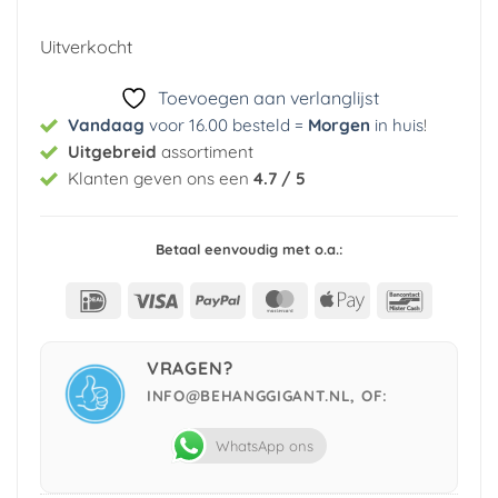
prijs
prijs
was:
is:
Uitverkocht
€ 29,95.
€ 3,99.
Toevoegen aan verlanglijst
Vandaag
voor 16.00 besteld =
Morgen
in huis
!
Uitgebreid
assortiment
Klanten geven ons een
4.7 / 5
Betaal eenvoudig met o.a.:
IDeal
Visa
PayPal
MasterCard
Apple
Bancont
Pay
VRAGEN?
INFO@BEHANGGIGANT.NL, OF:
WhatsApp ons