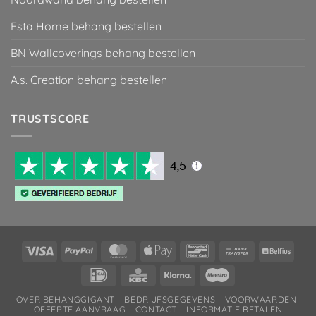
Esta Home behang bestellen
BN Wallcoverings behang bestellen
A.s. Creation behang bestellen
TRUSTSCORE
Visa
PayPal
MasterCard
Apple
Bancontact
Bank
Belfiu
Pay
Transfer
IDeal
KBC
Klarna
Maestro
OVER BEHANGGIGANT
BEDRIJFSGEGEVENS
VOORWAARDEN
OFFERTE AANVRAAG
CONTACT
INFORMATIE BETALEN