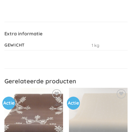
Extra informatie
GEWICHT
1 kg
Gerelateerde producten
Actie
Actie
Toevoegen
Toevoegen
aan
aan
verlanglijst
verlanglijst