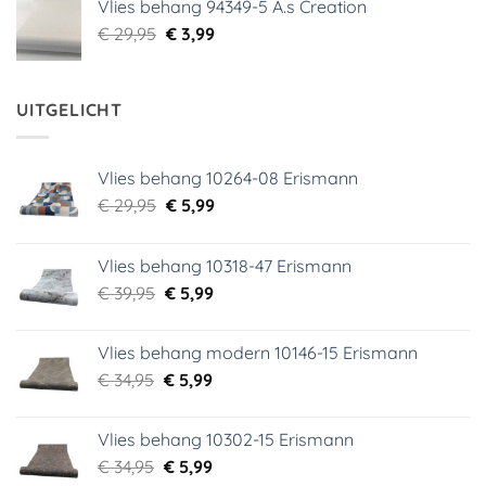
Vlies behang 94349-5 A.s Creation
€ 29,95.
€ 5,99.
Oorspronkelijke
Huidige
€
29,95
€
3,99
prijs
prijs
was:
is:
€ 29,95.
€ 3,99.
UITGELICHT
Vlies behang 10264-08 Erismann
Oorspronkelijke
Huidige
€
29,95
€
5,99
prijs
prijs
was:
is:
Vlies behang 10318-47 Erismann
€ 29,95.
€ 5,99.
Oorspronkelijke
Huidige
€
39,95
€
5,99
prijs
prijs
was:
is:
Vlies behang modern 10146-15 Erismann
€ 39,95.
€ 5,99.
Oorspronkelijke
Huidige
€
34,95
€
5,99
prijs
prijs
was:
is:
Vlies behang 10302-15 Erismann
€ 34,95.
€ 5,99.
Oorspronkelijke
Huidige
€
34,95
€
5,99