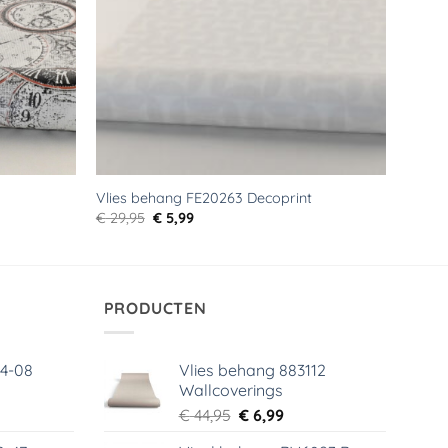
Vlies behang FE20263 Decoprint
Oorspronkelijke
Huidige
€
29,95
€
5,99
prijs
prijs
was:
is:
€ 29,95.
€ 5,99.
PRODUCTEN
64-08
Vlies behang 883112
Wallcoverings
elijke
dige
Oorspronkelijke
Huidige
€
44,95
€
6,99
s
prijs
prijs