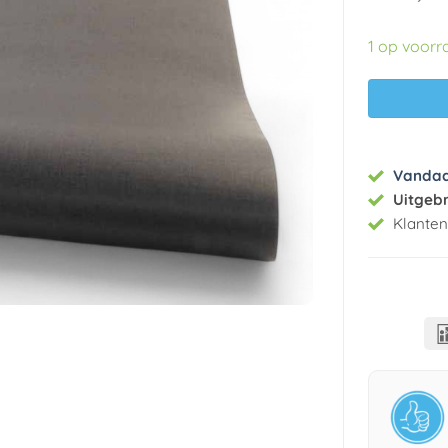
1 op voorr
Vanda
Uitgeb
Klante