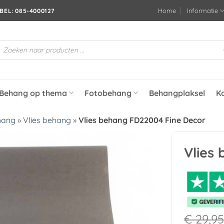
Home
Informatie
BEL: 085-4000127
roducten
oeken
Behang op thema
Fotobehang
Behangplaksel
K
hang
»
Vlies behang
»
Vlies behang FD22004 Fine Decor
Vlies
Toevoegen
aan
verlanglijst
€
29,95