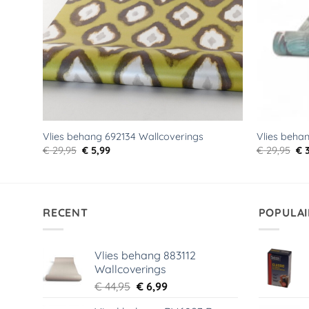
Vlies behang 692134 Wallcoverings
Vlies beha
Oorspronkelijke
Huidige
Oo
€
29,95
€
5,99
€
29,95
€
3
prijs
prijs
pri
was:
is:
wa
€ 29,95.
€ 5,99.
€ 2
RECENT
POPULAI
Vlies behang 883112
Wallcoverings
Oorspronkelijke
Huidige
€
44,95
€
6,99
prijs
prijs