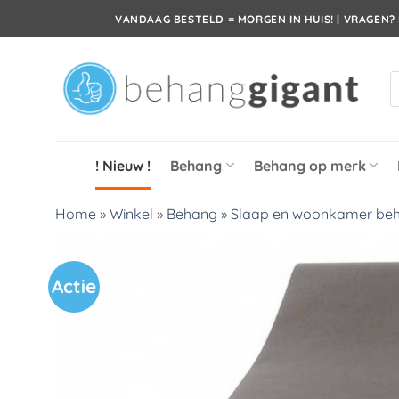
Ga
VANDAAG BESTELD = MORGEN IN HUIS! | VRAGEN? 
naar
inhoud
P
z
! Nieuw !
Behang
Behang op merk
Home
»
Winkel
»
Behang
»
Slaap en woonkamer be
Actie