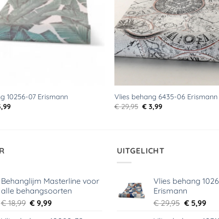
ng 10256-07 Erismann
Vlies behang 6435-06 Erismann
rspronkelijke
Huidige
Oorspronkelijke
Huidige
,99
€
29,95
€
3,99
js
prijs
prijs
prijs
s:
is:
was:
is:
9,95.
€ 3,99.
€ 29,95.
€ 3,99.
R
UITGELICHT
Behanglijm Masterline voor
Vlies behang 102
alle behangsoorten
Erismann
Oorspronkelijke
Huidige
Oorspronk
Hui
€
18,99
€
9,99
€
29,95
€
5,99
prijs
prijs
prijs
prij