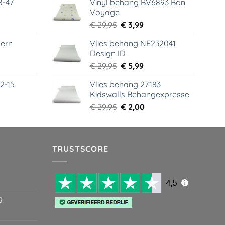
8-47
Vinyl behang BV6893 Bon
was:
is:
Voyage
99.
€ 44,95.
€ 6,99.
elijke
dige
Oorspronkelijke
Huidige
€
29,95
€
3,99
s
prijs
prijs
ern
Vlies behang NF232041
was:
is:
Design ID
99.
€ 29,95.
€ 3,99.
elijke
dige
Oorspronkelijke
Huidige
€
29,95
€
5,99
s
prijs
prijs
2-15
Vlies behang 27183
was:
is:
Kidswalls Behangexpresse
99.
€ 29,95.
€ 5,99.
elijke
dige
Oorspronkelijke
Huidige
€
29,95
€
2,00
s
prijs
prijs
was:
is:
99.
€ 29,95.
€ 2,00.
TRUSTSCORE
g