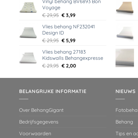
Vinyl behang BV6893 Bon
was:
is:
Voyage
€ 44,95.
€ 6,99.
Oorspronkelijke
Huidige
€
29,95
€
3,99
prijs
prijs
Vlies behang NF232041
was:
is:
Design ID
€ 29,95.
€ 3,99.
Oorspronkelijke
Huidige
€
29,95
€
5,99
prijs
prijs
Vlies behang 27183
was:
is:
Kidswalls Behangexpresse
€ 29,95.
€ 5,99.
Oorspronkelijke
Huidige
€
29,95
€
2,00
prijs
prijs
was:
is:
€ 29,95.
€ 2,00.
BELANGRIJKE INFORMATIE
NIEUWS
Over BehangGigant
Fotobeha
Bedrijfsgegevens
Behang
Voorwaarden
Tips en a