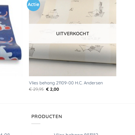
Actie
Toevoegen
Toevoegen
aan
aan
verlanglijst
verlanglijst
UITVERKOCHT
Vlies behang 21109-00 H.C. Andersen
Oorspronkelijke
Huidige
€
29,95
€
2,00
prijs
prijs
was:
is:
€ 29,95.
€ 2,00.
PRODUCTEN