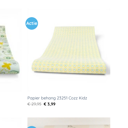
Actie
Toevoegen
Toevoegen
aan
aan
verlanglijst
verlanglijst
Papier behang 23251 Cozz Kidz
Oorspronkelijke
Huidige
€
29,95
€
3,99
prijs
prijs
was:
is:
€ 29,95.
€ 3,99.