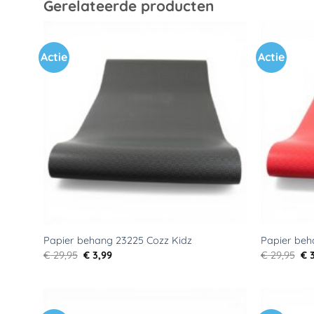
Gerelateerde producten
Actie
Actie
Toevoegen
aan
verlanglijst
Papier behang 23225 Cozz Kidz
Papier beh
Oorspronkelijke
Huidige
Oo
€
29,95
€
3,99
€
29,95
€
3
prijs
prijs
pri
was:
is:
wa
€ 29,95.
€ 3,99.
€ 2