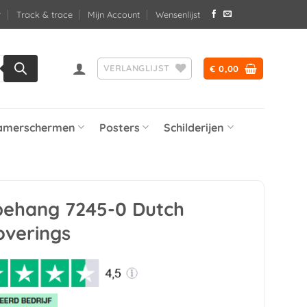
Track & trace
Mijn Account
Wensenlijst
VERLANGLIJST
€
0,00
amerschermen
Posters
Schilderijen
 behang 7245-0 Dutch
overings