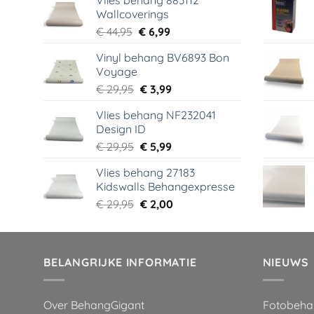
Vlies behang 883112
Wallcoverings
Oorspronkelijke
Huidige
€
44,95
€
6,99
prijs
prijs
Vinyl behang BV6893 Bon
was:
is:
Voyage
€ 44,95.
€ 6,99.
Oorspronkelijke
Huidige
€
29,95
€
3,99
prijs
prijs
Vlies behang NF232041
was:
is:
Design ID
€ 29,95.
€ 3,99.
Oorspronkelijke
Huidige
€
29,95
€
5,99
prijs
prijs
Vlies behang 27183
was:
is:
Kidswalls Behangexpresse
€ 29,95.
€ 5,99.
Oorspronkelijke
Huidige
€
29,95
€
2,00
prijs
prijs
was:
is:
€ 29,95.
€ 2,00.
BELANGRIJKE INFORMATIE
NIEUWS
Over BehangGigant
Fotobeha