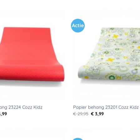
Actie
Toevoegen
aan
verlanglijst
ang 23224 Cozz Kidz
Papier behang 23201 Cozz Kidz
rspronkelijke
Huidige
Oorspronkelijke
Huidige
,99
€
29,95
€
3,99
js
prijs
prijs
prijs
s:
is:
was:
is:
9,95.
€ 3,99.
€ 29,95.
€ 3,99.