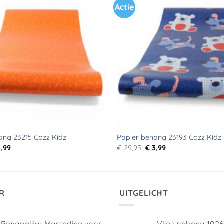
Actie
Toevoegen
aan
verlanglijst
ang 23215 Cozz Kidz
Papier behang 23193 Cozz Kidz
rspronkelijke
Huidige
Oorspronkelijke
Huidige
,99
€
29,95
€
3,99
js
prijs
prijs
prijs
s:
is:
was:
is:
9,95.
€ 3,99.
€ 29,95.
€ 3,99.
R
UITGELICHT