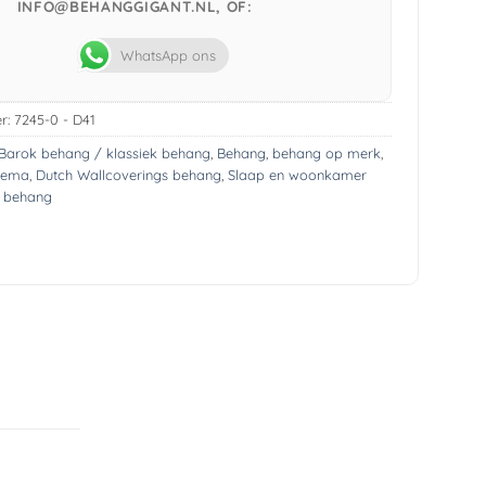
INFO@BEHANGGIGANT.NL, OF:
WhatsApp ons
r:
7245-0 - D41
Barok behang / klassiek behang
,
Behang
,
behang op merk
,
hema
,
Dutch Wallcoverings behang
,
Slaap en woonkamer
s behang