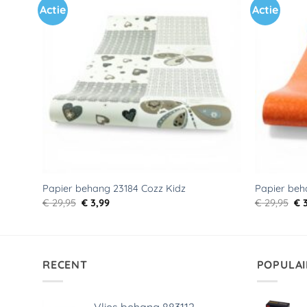
Actie
Actie
Toevoegen
aan
verlanglijst
Papier behang 23184 Cozz Kidz
Papier beh
Oorspronkelijke
Huidige
Oo
€
29,95
€
3,99
€
29,95
€
3
prijs
prijs
pri
was:
is:
wa
€ 29,95.
€ 3,99.
€ 2
RECENT
POPULAI