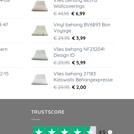
64-08
Vlies behang 883112
Wallcoverings
elijke
dige
Oorspronkelijke
Huidige
€
44,95
€
6,99
s
prijs
prijs
8-47
Vinyl behang BV6893 Bon
was:
is:
Voyage
99.
€ 44,95.
€ 6,99.
elijke
dige
Oorspronkelijke
Huidige
€
29,95
€
3,99
s
prijs
prijs
ern
Vlies behang NF232041
was:
is:
Design ID
99.
€ 29,95.
€ 3,99.
elijke
dige
Oorspronkelijke
Huidige
€
29,95
€
5,99
s
prijs
prijs
2-15
Vlies behang 27183
was:
is:
Kidswalls Behangexpresse
99.
€ 29,95.
€ 5,99.
elijke
dige
Oorspronkelijke
Huidige
€
29,95
€
2,00
s
prijs
prijs
was:
is:
99.
€ 29,95.
€ 2,00.
TRUSTSCORE