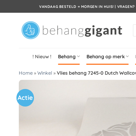
Ga
VANDAAG BESTELD = MORGEN IN HUIS! | VRAGEN? 
naar
inhoud
P
z
! Nieuw !
Behang
Behang op merk
Home
»
Winkel
»
Vlies behang 7245-0 Dutch Wallco
Actie