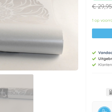
€
29,95
1 op voorr
Vanda
Uitgeb
Klante