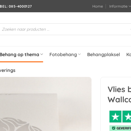
Home
Informatie
BEL: 085-4000127
roducten
oeken
Behang op thema
Fotobehang
Behangplaksel
K
verings
Vlies
Toevoegen
Wallc
aan
verlanglijst