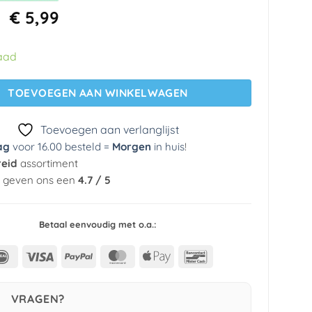
Oorspronkelijke
Huidige
€
5,99
prijs
prijs
was:
is:
aad
€ 29,95.
€ 5,99.
TOEVOEGEN AAN WINKELWAGEN
Toevoegen aan verlanglijst
ag
voor 16.00 besteld =
Morgen
in huis
!
reid
assortiment
n geven ons een
4.7 / 5
Betaal eenvoudig met o.a.:
IDeal
Visa
PayPal
MasterCard
Apple
Bancontact
Pay
VRAGEN?