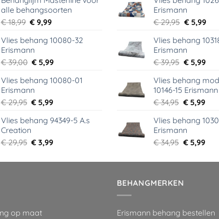
Behanglijm Masterline voor
Vlies behang 102
alle behangsoorten
Erismann
Oorspronkelijke
Huidige
Oorspronk
Hui
€
18,99
€
9,99
€
29,95
€
5,99
prijs
prijs
prijs
prij
Vlies behang 10080-32
Vlies behang 1031
was:
is:
was:
is:
Erismann
Erismann
€ 18,99.
€ 9,99.
€ 29,95.
€ 5,
Oorspronkelijke
Huidige
Oorspronk
Hui
€
39,00
€
5,99
€
39,95
€
5,99
prijs
prijs
prijs
prij
Vlies behang 10080-01
Vlies behang mod
was:
is:
was:
is:
Erismann
10146-15 Erismann
€ 39,00.
€ 5,99.
€ 39,95.
€ 5,
Oorspronkelijke
Huidige
Oorspronk
Hui
€
29,95
€
5,99
€
34,95
€
5,99
prijs
prijs
prijs
prij
Vlies behang 94349-5 A.s
Vlies behang 1030
was:
is:
was:
is:
Creation
Erismann
€ 29,95.
€ 5,99.
€ 34,95.
€ 5,
Oorspronkelijke
Huidige
Oorspronk
Hui
€
29,95
€
3,99
€
34,95
€
5,99
prijs
prijs
prijs
prij
was:
is:
was:
is:
€ 29,95.
€ 3,99.
€ 34,95.
€ 5,
BEHANGMERKEN
ng op maat
Erismann behang bestellen