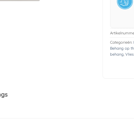
Artikelnumme
Categorieën:
Behang op t
behang
,
Vlie
ngs