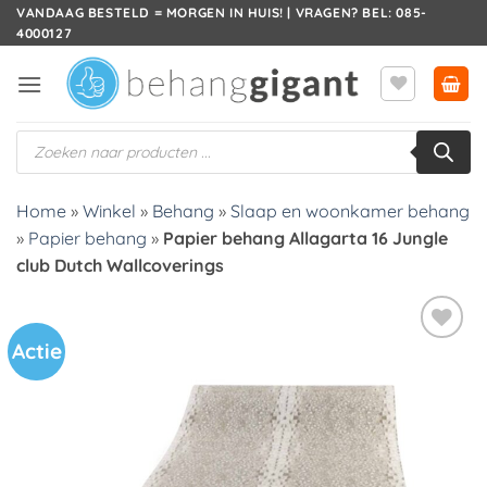
Ga
VANDAAG BESTELD = MORGEN IN HUIS! | VRAGEN? BEL: 085-
4000127
naar
inhoud
Producten
zoeken
Home
»
Winkel
»
Behang
»
Slaap en woonkamer behang
»
Papier behang
»
Papier behang Allagarta 16 Jungle
club Dutch Wallcoverings
Actie
Toevoegen
aan
verlanglijst