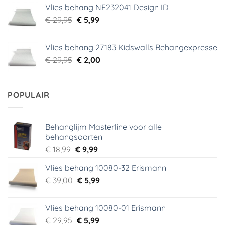
was:
is:
Vlies behang NF232041 Design ID
€ 29,95.
€ 3,99.
Oorspronkelijke
Huidige
€
29,95
€
5,99
prijs
prijs
was:
is:
Vlies behang 27183 Kidswalls Behangexpresse
€ 29,95.
€ 5,99.
Oorspronkelijke
Huidige
€
29,95
€
2,00
prijs
prijs
was:
is:
€ 29,95.
€ 2,00.
POPULAIR
Behanglijm Masterline voor alle
behangsoorten
Oorspronkelijke
Huidige
€
18,99
€
9,99
prijs
prijs
Vlies behang 10080-32 Erismann
was:
is:
Oorspronkelijke
Huidige
€
39,00
€ 18,99.
€
5,99
€ 9,99.
prijs
prijs
was:
is:
Vlies behang 10080-01 Erismann
€ 39,00.
€ 5,99.
Oorspronkelijke
Huidige
€
29,95
€
5,99