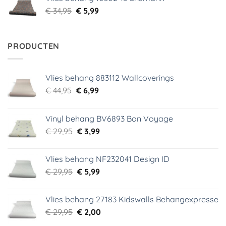
€ 34,95.
€ 5,99.
Oorspronkelijke
Huidige
€
34,95
€
5,99
prijs
prijs
was:
is:
€ 34,95.
€ 5,99.
PRODUCTEN
Vlies behang 883112 Wallcoverings
Oorspronkelijke
Huidige
€
44,95
€
6,99
prijs
prijs
was:
is:
Vinyl behang BV6893 Bon Voyage
€ 44,95.
€ 6,99.
Oorspronkelijke
Huidige
€
29,95
€
3,99
prijs
prijs
was:
is:
Vlies behang NF232041 Design ID
€ 29,95.
€ 3,99.
Oorspronkelijke
Huidige
€
29,95
€
5,99
prijs
prijs
was:
is:
Vlies behang 27183 Kidswalls Behangexpresse
€ 29,95.
€ 5,99.
Oorspronkelijke
Huidige
€
29,95
€
2,00
prijs
prijs