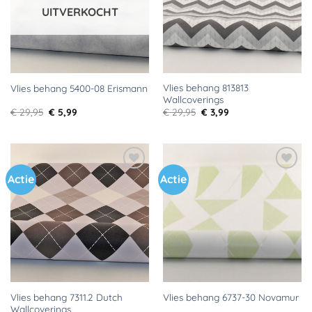
UITVERKOCHT
Vlies behang 813813
Vlies behang 5400-08 Erismann
Wallcoverings
Oorspronkelijke
Huidige
Oorspronkelijke
Huidige
€
29,95
€
5,99
€
29,95
€
3,99
prijs
prijs
prijs
prijs
was:
is:
was:
is:
€ 29,95.
€ 5,99.
€ 29,95.
€ 3,99.
Actie
Actie
Toevoegen
Toevoegen
aan
aan
verlanglijst
verlanglijst
Vlies behang 7311.2 Dutch
Vlies behang 6737-30 Novamur
Wallcoverings