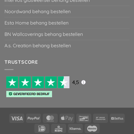
Intervos glasweefsel behang bestellen
Noordwand behang bestellen
Esta Home behang bestellen
BN Wallcoverings behang bestellen
A.s. Creation behang bestellen
TRUSTSCORE
Visa
PayPal
MasterCard
Apple
Bancontact
Bank
Belfiu
Pay
Transfer
IDeal
KBC
Klarna
Maestro