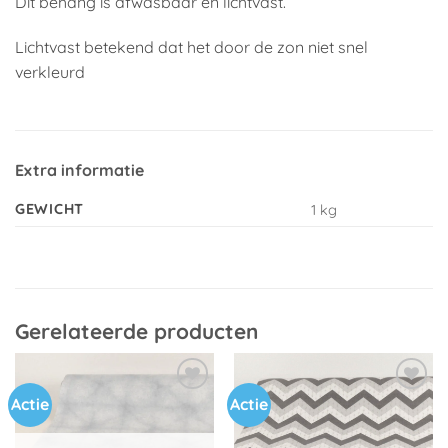
Dit behang is afwasbaar en lichtvast.
Lichtvast betekend dat het door de zon niet snel
verkleurd
Extra informatie
GEWICHT
1 kg
Gerelateerde producten
Actie
Actie
Toevoegen
Toevoegen
aan
aan
verlanglijst
verlanglijst