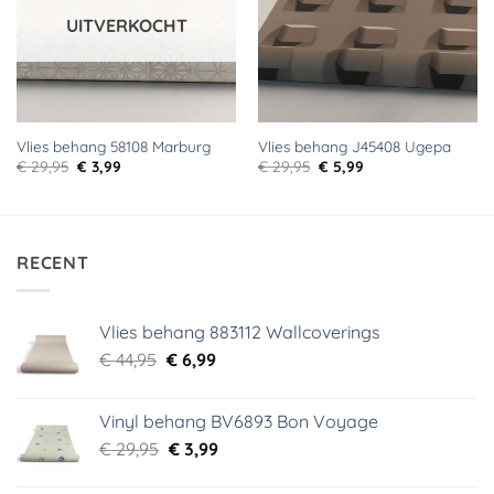
UITVERKOCHT
Vlies behang 58108 Marburg
Vlies behang J45408 Ugepa
Oorspronkelijke
Huidige
Oorspronkelijke
Huidige
€
29,95
€
3,99
€
29,95
€
5,99
prijs
prijs
prijs
prijs
was:
is:
was:
is:
€ 29,95.
€ 3,99.
€ 29,95.
€ 5,99.
RECENT
Vlies behang 883112 Wallcoverings
Oorspronkelijke
Huidige
€
44,95
€
6,99
prijs
prijs
was:
is:
Vinyl behang BV6893 Bon Voyage
€ 44,95.
€ 6,99.
Oorspronkelijke
Huidige
€
29,95
€
3,99
prijs
prijs