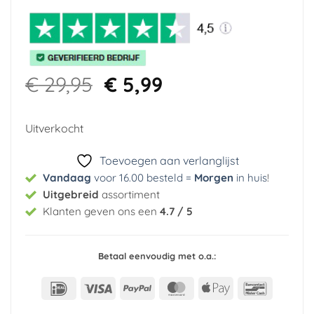
Oorspronkelijke
Huidige
€
29,95
€
5,99
prijs
prijs
was:
is:
Uitverkocht
€ 29,95.
€ 5,99.
Toevoegen aan verlanglijst
Vandaag
voor 16.00 besteld =
Morgen
in huis
!
Uitgebreid
assortiment
Klanten geven ons een
4.7 / 5
Betaal eenvoudig met o.a.:
IDeal
Visa
PayPal
MasterCard
Apple
Bancont
Pay