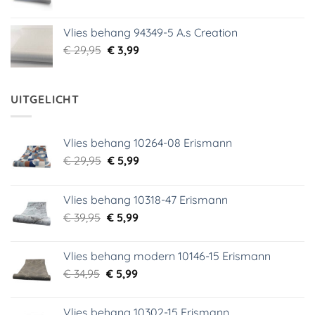
prijs
prijs
was:
is:
Vlies behang 94349-5 A.s Creation
€ 29,95.
€ 5,99.
Oorspronkelijke
Huidige
€
29,95
€
3,99
prijs
prijs
was:
is:
€ 29,95.
€ 3,99.
UITGELICHT
Vlies behang 10264-08 Erismann
Oorspronkelijke
Huidige
€
29,95
€
5,99
prijs
prijs
was:
is:
Vlies behang 10318-47 Erismann
€ 29,95.
€ 5,99.
Oorspronkelijke
Huidige
€
39,95
€
5,99
prijs
prijs
was:
is:
Vlies behang modern 10146-15 Erismann
€ 39,95.
€ 5,99.
Oorspronkelijke
Huidige
€
34,95
€
5,99
prijs
prijs
was:
is:
Vlies behang 10302-15 Erismann