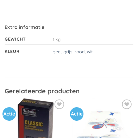
Extra informatie
GEWICHT
1 kg
KLEUR
geel
,
grijs
,
rood
,
wit
Gerelateerde producten
Actie
Actie
Toevoegen
Toevoegen
aan
aan
verlanglijst
verlanglijst