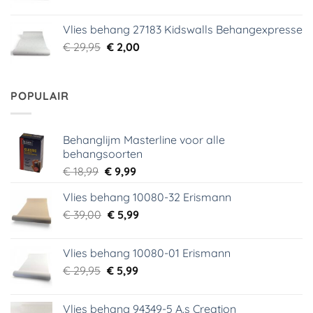
prijs
prijs
was:
is:
Vlies behang 27183 Kidswalls Behangexpresse
€ 29,95.
€ 5,99.
Oorspronkelijke
Huidige
€
29,95
€
2,00
prijs
prijs
was:
is:
€ 29,95.
€ 2,00.
POPULAIR
Behanglijm Masterline voor alle
behangsoorten
Oorspronkelijke
Huidige
€
18,99
€
9,99
prijs
prijs
Vlies behang 10080-32 Erismann
was:
is:
Oorspronkelijke
Huidige
€
39,00
€ 18,99.
€
5,99
€ 9,99.
prijs
prijs
was:
is:
Vlies behang 10080-01 Erismann
€ 39,00.
€ 5,99.
Oorspronkelijke
Huidige
€
29,95
€
5,99
prijs
prijs
was:
is:
Vlies behang 94349-5 A.s Creation