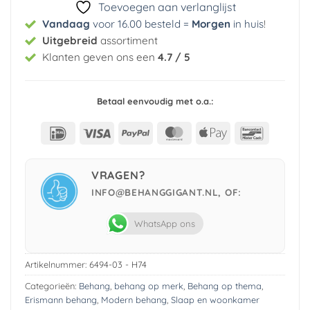
Toevoegen aan verlanglijst
Vandaag
voor 16.00 besteld =
Morgen
in huis
!
Uitgebreid
assortiment
Klanten geven ons een
4.7 / 5
Betaal eenvoudig met o.a.:
IDeal
Visa
PayPal
MasterCard
Apple
Bancont
Pay
VRAGEN?
INFO@BEHANGGIGANT.NL, OF:
WhatsApp ons
Artikelnummer:
6494-03 - H74
Categorieën:
Behang
,
behang op merk
,
Behang op thema
,
Erismann behang
,
Modern behang
,
Slaap en woonkamer