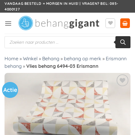
Ga
VANDAAG BESTELD = MORGEN IN HUIS! | VRAGEN? BEL: 085-
4000127
naar
inhoud
Producten
zoeken
Home
»
Winkel
»
Behang
»
behang op merk
»
Erismann
behang
»
Vlies behang 6494-03 Erismann
Actie
Toevoegen
aan
verlanglijst