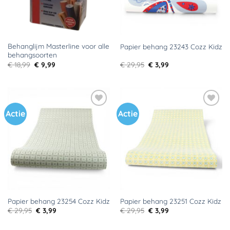
Behanglijm Masterline voor alle
Papier behang 23243 Cozz Kidz
behangsoorten
Oorspronkelijke
Huidige
Oorspronkelijke
Huidige
€
18,99
€
9,99
€
29,95
€
3,99
prijs
prijs
prijs
prijs
was:
is:
was:
is:
€ 18,99.
€ 9,99.
€ 29,95.
€ 3,99.
Actie
Actie
Toevoegen
Toevoegen
aan
aan
verlanglijst
verlanglijst
Papier behang 23254 Cozz Kidz
Papier behang 23251 Cozz Kidz
Oorspronkelijke
Huidige
Oorspronkelijke
Huidige
€
29,95
€
3,99
€
29,95
€
3,99
prijs
prijs
prijs
prijs
was:
is:
was:
is:
€ 29,95.
€ 3,99.
€ 29,95.
€ 3,99.