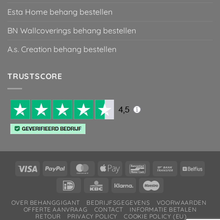
Esta Home behang bestellen
BN Wallcoverings behang bestellen
A.s. Creation behang bestellen
TRUSTSCORE
Visa
PayPal
MasterCard
Apple
Bancontact
Bank
Belfiu
Pay
Transfer
IDeal
KBC
Klarna
Maestro
OVER BEHANGGIGANT
BEDRIJFSGEGEVENS
VOORWAARDEN
OFFERTE AANVRAAG
CONTACT
INFORMATIE BETALEN
RETOUR
PRIVACY POLICY
COOKIE POLICY (EU)