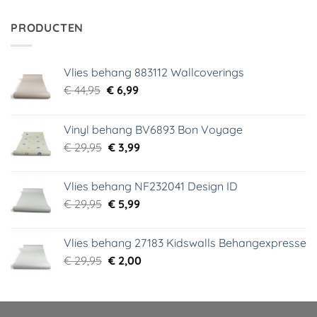
was:
is:
€ 34,95.
€ 5,99.
PRODUCTEN
Vlies behang 883112 Wallcoverings
Oorspronkelijke
Huidige
€
44,95
€
6,99
prijs
prijs
was:
is:
Vinyl behang BV6893 Bon Voyage
€ 44,95.
€ 6,99.
Oorspronkelijke
Huidige
€
29,95
€
3,99
prijs
prijs
was:
is:
Vlies behang NF232041 Design ID
€ 29,95.
€ 3,99.
Oorspronkelijke
Huidige
€
29,95
€
5,99
prijs
prijs
was:
is:
Vlies behang 27183 Kidswalls Behangexpresse
€ 29,95.
€ 5,99.
Oorspronkelijke
Huidige
€
29,95
€
2,00
prijs
prijs
was:
is:
€ 29,95.
€ 2,00.