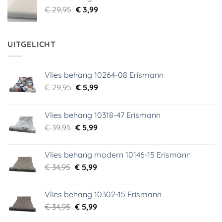
€ 29,95.
€ 5,99.
Oorspronkelijke
Huidige
€
29,95
€
3,99
prijs
prijs
was:
is:
€ 29,95.
€ 3,99.
UITGELICHT
Vlies behang 10264-08 Erismann
Oorspronkelijke
Huidige
€
29,95
€
5,99
prijs
prijs
was:
is:
Vlies behang 10318-47 Erismann
€ 29,95.
€ 5,99.
Oorspronkelijke
Huidige
€
39,95
€
5,99
prijs
prijs
was:
is:
Vlies behang modern 10146-15 Erismann
€ 39,95.
€ 5,99.
Oorspronkelijke
Huidige
€
34,95
€
5,99
prijs
prijs
was:
is:
Vlies behang 10302-15 Erismann
€ 34,95.
€ 5,99.
Oorspronkelijke
Huidige
€
34,95
€
5,99
prijs
prijs