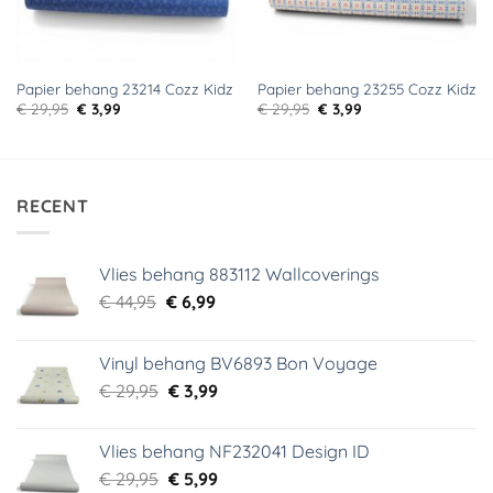
Papier behang 23214 Cozz Kidz
Papier behang 23255 Cozz Kidz
Oorspronkelijke
Huidige
Oorspronkelijke
Huidige
€
29,95
€
3,99
€
29,95
€
3,99
prijs
prijs
prijs
prijs
was:
is:
was:
is:
€ 29,95.
€ 3,99.
€ 29,95.
€ 3,99.
RECENT
Vlies behang 883112 Wallcoverings
Oorspronkelijke
Huidige
€
44,95
€
6,99
prijs
prijs
was:
is:
Vinyl behang BV6893 Bon Voyage
€ 44,95.
€ 6,99.
Oorspronkelijke
Huidige
€
29,95
€
3,99
prijs
prijs
was:
is:
Vlies behang NF232041 Design ID
€ 29,95.
€ 3,99.
Oorspronkelijke
Huidige
€
29,95
€
5,99