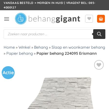
Ga
VANDAAG BESTELD = MORGEN IN HUIS! | VRAGEN? BEL: 085-
4000127
naar
inhoud
Producten
zoeken
Home
»
Winkel
»
Behang
»
Slaap en woonkamer behang
»
Papier behang
»
Papier behang 224095 Erismann
Actie
Toevoegen
aan
verlanglijst