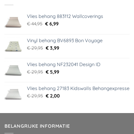
Vlies behang 883112 Wallcoverings
Oorspronkelijke
Huidige
€
44,95
€
6,99
prijs
prijs
was:
is:
Vinyl behang BV6893 Bon Voyage
€ 44,95.
€ 6,99.
Oorspronkelijke
Huidige
€
29,95
€
3,99
prijs
prijs
was:
is:
Vlies behang NF232041 Design ID
€ 29,95.
€ 3,99.
Oorspronkelijke
Huidige
€
29,95
€
5,99
prijs
prijs
was:
is:
Vlies behang 27183 Kidswalls Behangexpresse
€ 29,95.
€ 5,99.
Oorspronkelijke
Huidige
€
29,95
€
2,00
prijs
prijs
was:
is:
€ 29,95.
€ 2,00.
BELANGRIJKE INFORMATIE