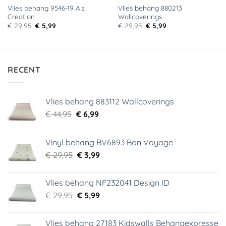
Vlies behang 9546-19 A.s
Vlies behang 880213
Creation
Wallcoverings
Oorspronkelijke
Huidige
Oorspronkelijke
Huidige
€
29,95
€
5,99
€
29,95
€
5,99
prijs
prijs
prijs
prijs
was:
is:
was:
is:
€ 29,95.
€ 5,99.
€ 29,95.
€ 5,99.
RECENT
Vlies behang 883112 Wallcoverings
Oorspronkelijke
Huidige
€
44,95
€
6,99
prijs
prijs
was:
is:
Vinyl behang BV6893 Bon Voyage
€ 44,95.
€ 6,99.
Oorspronkelijke
Huidige
€
29,95
€
3,99
prijs
prijs
was:
is:
Vlies behang NF232041 Design ID
€ 29,95.
€ 3,99.
Oorspronkelijke
Huidige
€
29,95
€
5,99
prijs
prijs
was:
is:
Vlies behang 27183 Kidswalls Behangexpresse