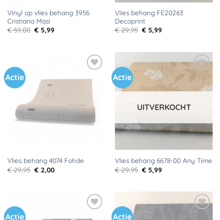
Vinyl op vlies behang 3956
Vlies behang FE20263
Cristiana Masi
Decoprint
Oorspronkelijke
Huidige
Oorspronkelijke
Huidige
€
59,00
€
5,99
€
29,95
€
5,99
prijs
prijs
prijs
prijs
was:
is:
was:
is:
€ 59,00.
€ 5,99.
€ 29,95.
€ 5,99.
Actie
Actie
Toevoegen
Toevoegen
aan
aan
verlanglijst
verlanglijst
UITVERKOCHT
Vlies behang 4074 Fohde
Vlies behang 6678-00 Any Time
Oorspronkelijke
Huidige
Oorspronkelijke
Huidige
€
29,95
€
2,00
€
29,95
€
5,99
prijs
prijs
prijs
prijs
was:
is:
was:
is:
€ 29,95.
€ 2,00.
€ 29,95.
€ 5,99.
Actie
Actie
Toevoegen
Toevoegen