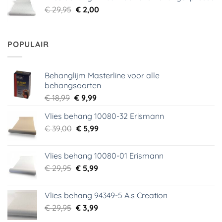
€ 29,95.
€ 5,99.
Oorspronkelijke
Huidige
€
29,95
€
2,00
prijs
prijs
was:
is:
€ 29,95.
€ 2,00.
POPULAIR
Behanglijm Masterline voor alle
behangsoorten
Oorspronkelijke
Huidige
€
18,99
€
9,99
prijs
prijs
Vlies behang 10080-32 Erismann
was:
is:
Oorspronkelijke
Huidige
€
39,00
€ 18,99.
€
5,99
€ 9,99.
prijs
prijs
was:
is:
Vlies behang 10080-01 Erismann
€ 39,00.
€ 5,99.
Oorspronkelijke
Huidige
€
29,95
€
5,99
prijs
prijs
was:
is:
Vlies behang 94349-5 A.s Creation
€ 29,95.
€ 5,99.
Oorspronkelijke
Huidige
€
29,95
€
3,99
prijs
prijs