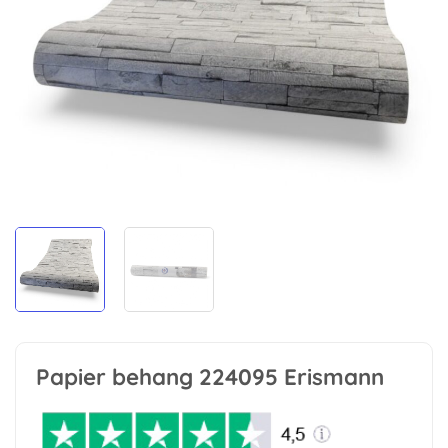
Papier behang 224095 Erismann