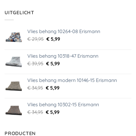
was:
is:
€ 29,95.
€ 3,99.
UITGELICHT
Vlies behang 10264-08 Erismann
Oorspronkelijke
Huidige
€
29,95
€
5,99
prijs
prijs
was:
is:
Vlies behang 10318-47 Erismann
€ 29,95.
€ 5,99.
Oorspronkelijke
Huidige
€
39,95
€
5,99
prijs
prijs
was:
is:
Vlies behang modern 10146-15 Erismann
€ 39,95.
€ 5,99.
Oorspronkelijke
Huidige
€
34,95
€
5,99
prijs
prijs
was:
is:
Vlies behang 10302-15 Erismann
€ 34,95.
€ 5,99.
Oorspronkelijke
Huidige
€
34,95
€
5,99
prijs
prijs
was:
is:
€ 34,95.
€ 5,99.
PRODUCTEN