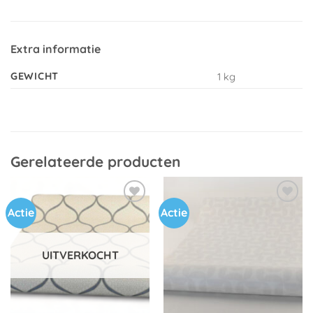
Extra informatie
GEWICHT
1 kg
Gerelateerde producten
Actie
Actie
Toevoegen
Toevoegen
aan
aan
verlanglijst
verlanglijst
UITVERKOCHT