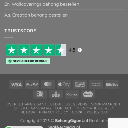
BN Wallcoverings behang bestellen
A.s. Creation behang bestellen
TRUSTSCORE
Visa
PayPal
MasterCard
Apple
Bancontact
Bank
Belfiu
Pay
Transfer
IDeal
KBC
Klarna
Maestro
OVER BEHANGGIGANT
BEDRIJFSGEGEVENS
VOORWAARDEN
OFFERTE AANVRAAG
CONTACT
INFORMATIE BETALEN
RETOUR
PRIVACY POLICY
COOKIE POLICY (EU)
Copyright 2026 ©
BehangGigant.nl
Realisatie
WakkerMedia.nl