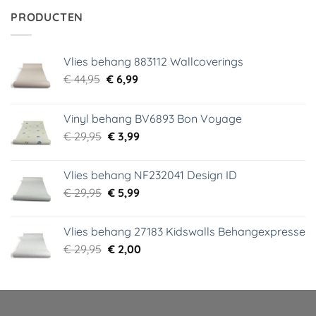
€ 34,95.
€ 5,99.
PRODUCTEN
Vlies behang 883112 Wallcoverings
Oorspronkelijke
Huidige
€
44,95
€
6,99
prijs
prijs
was:
is:
Vinyl behang BV6893 Bon Voyage
€ 44,95.
€ 6,99.
Oorspronkelijke
Huidige
€
29,95
€
3,99
prijs
prijs
was:
is:
Vlies behang NF232041 Design ID
€ 29,95.
€ 3,99.
Oorspronkelijke
Huidige
€
29,95
€
5,99
prijs
prijs
was:
is:
Vlies behang 27183 Kidswalls Behangexpresse
€ 29,95.
€ 5,99.
Oorspronkelijke
Huidige
€
29,95
€
2,00
prijs
prijs
was:
is:
€ 29,95.
€ 2,00.