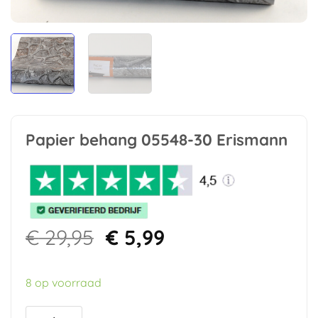
Papier behang 05548-30 Erismann
Oorspronkelijke
Huidige
€
29,95
€
5,99
prijs
prijs
was:
is:
8 op voorraad
€ 29,95.
€ 5,99.
Papier behang 05548-30 Erismann aantal