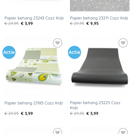
Papier behang 23243 Cozz Kidz
Papier behang 23211 Cozz Kidz
Oorspronkelijke
Huidige
Oorspronkelijke
Huidige
€
29,95
€
3,99
€
29,95
€
9,95
prijs
prijs
prijs
prijs
was:
is:
was:
is:
€ 29,95.
€ 3,99.
€ 29,95.
€ 9,95.
Actie
Actie
Toevoegen
Toevoegen
aan
aan
verlanglijst
verlanglijst
Papier behang 23225 Cozz
Papier behang 23183 Cozz Kidz
Kidz
Oorspronkelijke
Huidige
Oorspronkelijke
Huidige
€
29,95
€
3,99
€
29,95
€
3,99
prijs
prijs
prijs
prijs
was:
is:
was:
is:
€ 29,95.
€ 3,99.
€ 29,95.
€ 3,99.