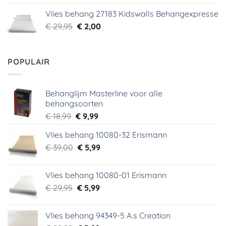
was:
is:
Vlies behang 27183 Kidswalls Behangexpresse
€ 29,95.
€ 5,99.
Oorspronkelijke
Huidige
€
29,95
€
2,00
prijs
prijs
was:
is:
€ 29,95.
€ 2,00.
POPULAIR
Behanglijm Masterline voor alle
behangsoorten
Oorspronkelijke
Huidige
€
18,99
€
9,99
prijs
prijs
Vlies behang 10080-32 Erismann
was:
is:
Oorspronkelijke
Huidige
€
39,00
€ 18,99.
€
5,99
€ 9,99.
prijs
prijs
was:
is:
Vlies behang 10080-01 Erismann
€ 39,00.
€ 5,99.
Oorspronkelijke
Huidige
€
29,95
€
5,99
prijs
prijs
was:
is:
Vlies behang 94349-5 A.s Creation
€ 29,95.
€ 5,99.