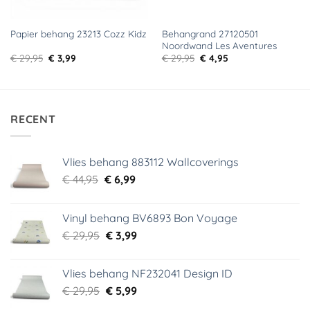
Behangrand 27120501
Papier behang 23213 Cozz Kidz
Noordwand Les Aventures
Oorspronkelijke
Huidige
Oorspronkelijke
Huidige
€
29,95
€
3,99
€
29,95
€
4,95
prijs
prijs
prijs
prijs
was:
is:
was:
is:
€ 29,95.
€ 3,99.
€ 29,95.
€ 4,95.
RECENT
Vlies behang 883112 Wallcoverings
Oorspronkelijke
Huidige
€
44,95
€
6,99
prijs
prijs
was:
is:
Vinyl behang BV6893 Bon Voyage
€ 44,95.
€ 6,99.
Oorspronkelijke
Huidige
€
29,95
€
3,99
prijs
prijs
was:
is:
Vlies behang NF232041 Design ID
€ 29,95.
€ 3,99.
Oorspronkelijke
Huidige
€
29,95
€
5,99
prijs
prijs