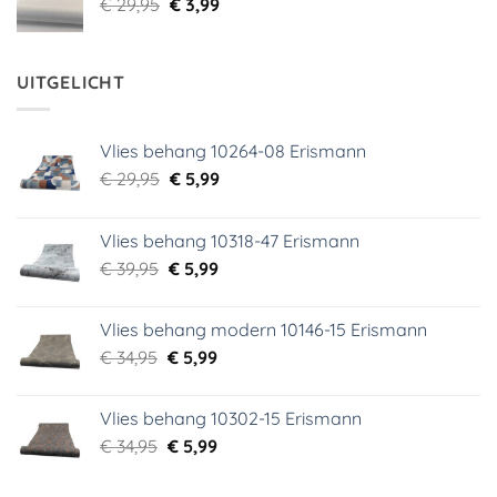
Oorspronkelijke
Huidige
€
29,95
€
3,99
prijs
prijs
was:
is:
€ 29,95.
€ 3,99.
UITGELICHT
Vlies behang 10264-08 Erismann
Oorspronkelijke
Huidige
€
29,95
€
5,99
prijs
prijs
was:
is:
Vlies behang 10318-47 Erismann
€ 29,95.
€ 5,99.
Oorspronkelijke
Huidige
€
39,95
€
5,99
prijs
prijs
was:
is:
Vlies behang modern 10146-15 Erismann
€ 39,95.
€ 5,99.
Oorspronkelijke
Huidige
€
34,95
€
5,99
prijs
prijs
was:
is:
Vlies behang 10302-15 Erismann
€ 34,95.
€ 5,99.
Oorspronkelijke
Huidige
€
34,95
€
5,99
prijs
prijs
was:
is: