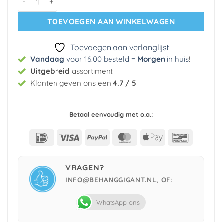
TOEVOEGEN AAN WINKELWAGEN
Toevoegen aan verlanglijst
Vandaag
voor 16.00 besteld =
Morgen
in huis
!
Uitgebreid
assortiment
Klanten geven ons een
4.7 / 5
Betaal eenvoudig met o.a.:
IDeal
Visa
PayPal
MasterCard
Apple
Bancont
Pay
VRAGEN?
INFO@BEHANGGIGANT.NL, OF:
WhatsApp ons