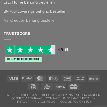
Esta Home behang bestellen
BN Wallcoverings behang bestellen
A.s. Creation behang bestellen
TRUSTSCORE
Visa
PayPal
MasterCard
Apple
Bancontact
Bank
Belfiu
Pay
Transfer
IDeal
KBC
Klarna
Maestro
OVER BEHANGGIGANT
BEDRIJFSGEGEVENS
VOORWAARDEN
OFFERTE AANVRAAG
CONTACT
INFORMATIE BETALEN
RETOUR
PRIVACY POLICY
COOKIE POLICY (EU)