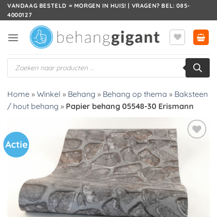
Ga
VANDAAG BESTELD = MORGEN IN HUIS! | VRAGEN? BEL: 085-
4000127
naar
inhoud
Producten
zoeken
Home
»
Winkel
»
Behang
»
Behang op thema
»
Baksteen
/ hout behang
»
Papier behang 05548-30 Erismann
Actie
Toevoegen
aan
verlanglijst