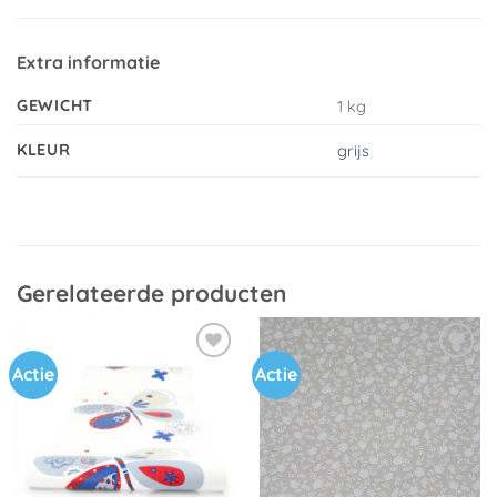
Extra informatie
GEWICHT
1 kg
KLEUR
grijs
Gerelateerde producten
Actie
Actie
Toevoegen
Toevoegen
aan
aan
verlanglijst
verlanglijst