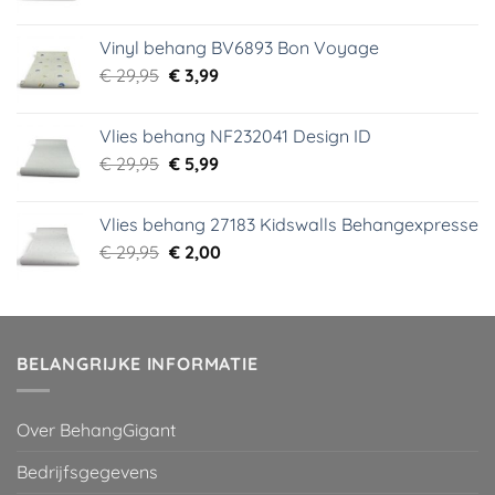
prijs
prijs
was:
is:
Vinyl behang BV6893 Bon Voyage
€ 44,95.
€ 6,99.
Oorspronkelijke
Huidige
€
29,95
€
3,99
prijs
prijs
was:
is:
Vlies behang NF232041 Design ID
€ 29,95.
€ 3,99.
Oorspronkelijke
Huidige
€
29,95
€
5,99
prijs
prijs
was:
is:
Vlies behang 27183 Kidswalls Behangexpresse
€ 29,95.
€ 5,99.
Oorspronkelijke
Huidige
€
29,95
€
2,00
prijs
prijs
was:
is:
€ 29,95.
€ 2,00.
BELANGRIJKE INFORMATIE
Over BehangGigant
Bedrijfsgegevens