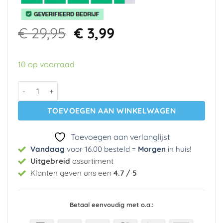
Oorspronkelijke
Huidige
€
29,95
€
3,99
prijs
prijs
was:
is:
10 op voorraad
€ 29,95.
€ 3,99.
Vinyl behang FK34418 Norwall aantal
TOEVOEGEN AAN WINKELWAGEN
Toevoegen aan verlanglijst
Vandaag
voor 16.00 besteld =
Morgen
in huis
!
Uitgebreid
assortiment
Klanten geven ons een
4.7 / 5
Betaal eenvoudig met o.a.: