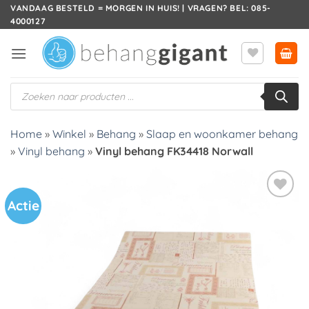
Ga
VANDAAG BESTELD = MORGEN IN HUIS! | VRAGEN? BEL: 085-
4000127
naar
inhoud
Producten
zoeken
Home
»
Winkel
»
Behang
»
Slaap en woonkamer behang
»
Vinyl behang
»
Vinyl behang FK34418 Norwall
Actie
Toevoegen
aan
verlanglijst