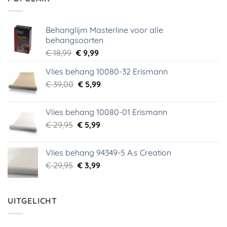
Behanglijm Masterline voor alle
behangsoorten
Oorspronkelijke
Huidige
€
18,99
€
9,99
prijs
prijs
Vlies behang 10080-32 Erismann
was:
is:
Oorspronkelijke
Huidige
€
39,00
€ 18,99.
€
5,99
€ 9,99.
prijs
prijs
was:
is:
Vlies behang 10080-01 Erismann
€ 39,00.
€ 5,99.
Oorspronkelijke
Huidige
€
29,95
€
5,99
prijs
prijs
was:
is:
Vlies behang 94349-5 A.s Creation
€ 29,95.
€ 5,99.
Oorspronkelijke
Huidige
€
29,95
€
3,99
prijs
prijs
was:
is:
€ 29,95.
€ 3,99.
UITGELICHT