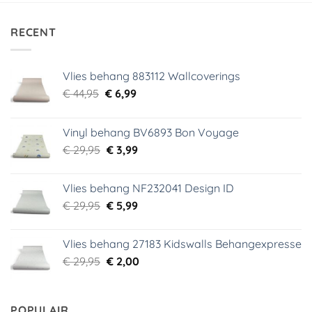
RECENT
Vlies behang 883112 Wallcoverings
Oorspronkelijke
Huidige
€
44,95
€
6,99
prijs
prijs
was:
is:
Vinyl behang BV6893 Bon Voyage
€ 44,95.
€ 6,99.
Oorspronkelijke
Huidige
€
29,95
€
3,99
prijs
prijs
was:
is:
Vlies behang NF232041 Design ID
€ 29,95.
€ 3,99.
Oorspronkelijke
Huidige
€
29,95
€
5,99
prijs
prijs
was:
is:
Vlies behang 27183 Kidswalls Behangexpresse
€ 29,95.
€ 5,99.
Oorspronkelijke
Huidige
€
29,95
€
2,00
prijs
prijs
was:
is:
€ 29,95.
€ 2,00.
POPULAIR