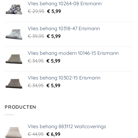
Vlies behang 10264-08 Erismann
Oorspronkelijke
Huidige
€
29,95
€
5,99
prijs
prijs
was:
is:
Vlies behang 10318-47 Erismann
€ 29,95.
€ 5,99.
Oorspronkelijke
Huidige
€
39,95
€
5,99
prijs
prijs
was:
is:
Vlies behang modern 10146-15 Erismann
€ 39,95.
€ 5,99.
Oorspronkelijke
Huidige
€
34,95
€
5,99
prijs
prijs
was:
is:
Vlies behang 10302-15 Erismann
€ 34,95.
€ 5,99.
Oorspronkelijke
Huidige
€
34,95
€
5,99
prijs
prijs
was:
is:
€ 34,95.
€ 5,99.
PRODUCTEN
Vlies behang 883112 Wallcoverings
Oorspronkelijke
Huidige
€
44,95
€
6,99