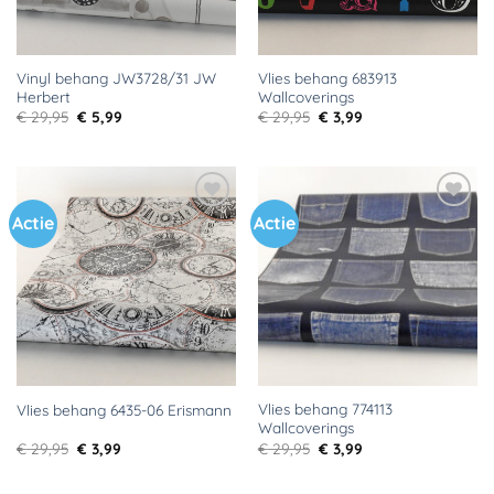
Vinyl behang JW3728/31 JW
Vlies behang 683913
Herbert
Wallcoverings
Oorspronkelijke
Huidige
Oorspronkelijke
Huidige
€
29,95
€
5,99
€
29,95
€
3,99
prijs
prijs
prijs
prijs
was:
is:
was:
is:
€ 29,95.
€ 5,99.
€ 29,95.
€ 3,99.
Actie
Actie
Toevoegen
Toevoegen
aan
aan
verlanglijst
verlanglijst
Vlies behang 774113
Vlies behang 6435-06 Erismann
Wallcoverings
Oorspronkelijke
Huidige
Oorspronkelijke
Huidige
€
29,95
€
3,99
€
29,95
€
3,99
prijs
prijs
prijs
prijs
was:
is:
was:
is:
€ 29,95.
€ 3,99.
€ 29,95.
€ 3,99.