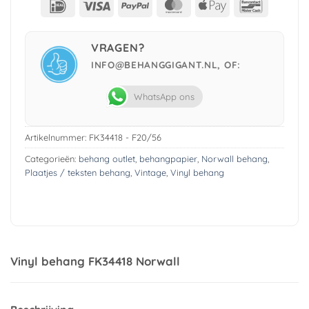
IDeal
Visa
PayPal
MasterCard
Apple
Bancont
Pay
VRAGEN?
INFO@BEHANGGIGANT.NL, OF:
WhatsApp ons
Artikelnummer:
FK34418 - F20/56
Categorieën:
behang outlet
,
behangpapier
,
Norwall behang
,
Plaatjes / teksten behang
,
Vintage
,
Vinyl behang
Vinyl behang FK34418 Norwall