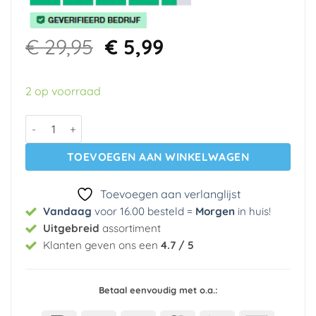
Oorspronkelijke
Huidige
€
29,95
€
5,99
prijs
prijs
was:
is:
2 op voorraad
€ 29,95.
€ 5,99.
Vinyl behang CS35616 Norwall aantal
TOEVOEGEN AAN WINKELWAGEN
Toevoegen aan verlanglijst
Vandaag
voor 16.00 besteld =
Morgen
in huis
!
Uitgebreid
assortiment
Klanten geven ons een
4.7 / 5
Betaal eenvoudig met o.a.: