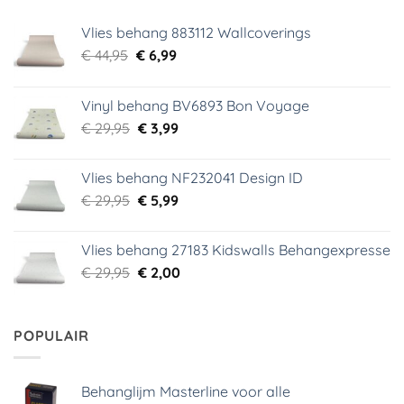
Vlies behang 883112 Wallcoverings
Oorspronkelijke
Huidige
€
44,95
€
6,99
prijs
prijs
was:
is:
Vinyl behang BV6893 Bon Voyage
€ 44,95.
€ 6,99.
Oorspronkelijke
Huidige
€
29,95
€
3,99
prijs
prijs
was:
is:
Vlies behang NF232041 Design ID
€ 29,95.
€ 3,99.
Oorspronkelijke
Huidige
€
29,95
€
5,99
prijs
prijs
was:
is:
Vlies behang 27183 Kidswalls Behangexpresse
€ 29,95.
€ 5,99.
Oorspronkelijke
Huidige
€
29,95
€
2,00
prijs
prijs
was:
is:
€ 29,95.
€ 2,00.
POPULAIR
Behanglijm Masterline voor alle