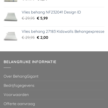
prijs
prijs
was:
is:
Vlies behang NF232041 Design ID
€ 29,95.
€ 3,99.
Oorspronkelijke
Huidige
€
29,95
€
5,99
prijs
prijs
was:
is:
Vlies behang 27183 Kidswalls Behangexpresse
€ 29,95.
€ 5,99.
Oorspronkelijke
Huidige
€
29,95
€
2,00
prijs
prijs
was:
is:
€ 29,95.
€ 2,00.
BELANGRIJKE INFORMATIE
Over BehangGigant
Bedrijfsgegevens
Voorwaarden
Offerte aanvraag