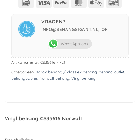
IDeal
Visa
PayPal
MasterCard
Apple
Bancont
Pay
VRAGEN?
INFO@BEHANGGIGANT.NL, OF:
WhatsApp ons
Artikelnummer:
CS35616 - F21
Categorieën:
Barok behang / klassiek behang
,
behang outlet
,
behangpapier
,
Norwall behang
,
Vinyl behang
Vinyl behang CS35616 Norwall