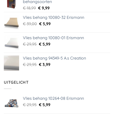
behangsoorten
Oorspronkelijke
Huidige
€
18,99
€
9,99
prijs
prijs
Vlies behang 10080-32 Erismann
was:
is:
Oorspronkelijke
Huidige
€
39,00
€ 18,99.
€
5,99
€ 9,99.
prijs
prijs
was:
is:
Vlies behang 10080-01 Erismann
€ 39,00.
€ 5,99.
Oorspronkelijke
Huidige
€
29,95
€
5,99
prijs
prijs
was:
is:
Vlies behang 94349-5 A.s Creation
€ 29,95.
€ 5,99.
Oorspronkelijke
Huidige
€
29,95
€
3,99
prijs
prijs
was:
is:
€ 29,95.
€ 3,99.
UITGELICHT
Vlies behang 10264-08 Erismann
Oorspronkelijke
Huidige
€
29,95
€
5,99
prijs
prijs