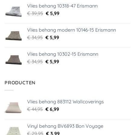
was:
is:
Vlies behang 10318-47 Erismann
€ 29,95.
€ 5,99.
Oorspronkelijke
Huidige
€
39,95
€
5,99
prijs
prijs
was:
is:
Vlies behang modern 10146-15 Erismann
€ 39,95.
€ 5,99.
Oorspronkelijke
Huidige
€
34,95
€
5,99
prijs
prijs
was:
is:
Vlies behang 10302-15 Erismann
€ 34,95.
€ 5,99.
Oorspronkelijke
Huidige
€
34,95
€
5,99
prijs
prijs
was:
is:
€ 34,95.
€ 5,99.
PRODUCTEN
Vlies behang 883112 Wallcoverings
Oorspronkelijke
Huidige
€
44,95
€
6,99
prijs
prijs
was:
is:
Vinyl behang BV6893 Bon Voyage
€ 44,95.
€ 6,99.
Oorspronkelijke
Huidige
€
29,95
€
3,99