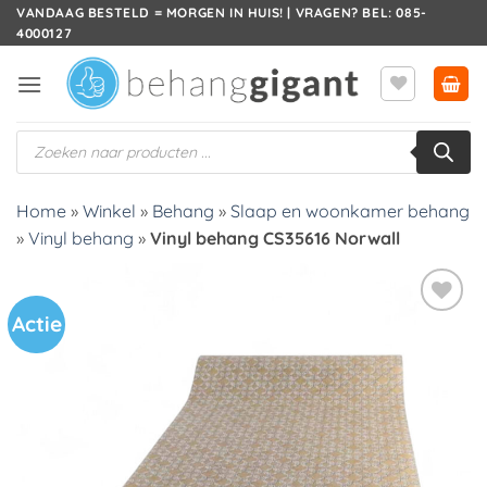
Ga
VANDAAG BESTELD = MORGEN IN HUIS! | VRAGEN? BEL: 085-
4000127
naar
inhoud
Producten
zoeken
Home
»
Winkel
»
Behang
»
Slaap en woonkamer behang
»
Vinyl behang
»
Vinyl behang CS35616 Norwall
Actie
Toevoegen
aan
verlanglijst