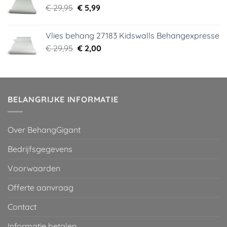
Oorspronkelijke
Huidige
€
29,95
€
5,99
prijs
prijs
was:
is:
Vlies behang 27183 Kidswalls Behangexpresse
€ 29,95.
€ 5,99.
Oorspronkelijke
Huidige
€
29,95
€
2,00
prijs
prijs
was:
is:
€ 29,95.
€ 2,00.
BELANGRIJKE INFORMATIE
Over BehangGigant
Bedrijfsgegevens
Voorwaarden
Offerte aanvraag
Contact
Informatie betalen