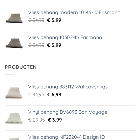
prijs
prijs
was:
is:
Vlies behang modern 10146-15 Erismann
€ 39,95.
€ 5,99.
Oorspronkelijke
Huidige
€
34,95
€
5,99
prijs
prijs
was:
is:
Vlies behang 10302-15 Erismann
€ 34,95.
€ 5,99.
Oorspronkelijke
Huidige
€
34,95
€
5,99
prijs
prijs
was:
is:
€ 34,95.
€ 5,99.
PRODUCTEN
Vlies behang 883112 Wallcoverings
Oorspronkelijke
Huidige
€
44,95
€
6,99
prijs
prijs
was:
is:
Vinyl behang BV6893 Bon Voyage
€ 44,95.
€ 6,99.
Oorspronkelijke
Huidige
€
29,95
€
3,99
prijs
prijs
was:
is:
Vlies behang NF232041 Design ID
€ 29,95.
€ 3,99.