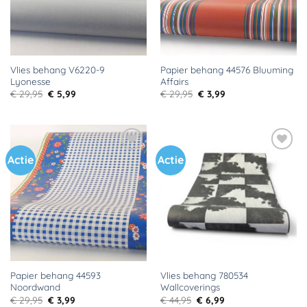
Vlies behang V6220-9
Papier behang 44576 Bluuming
Lyonesse
Affairs
Oorspronkelijke
Huidige
Oorspronkelijke
Huidige
€
29,95
€
5,99
€
29,95
€
3,99
prijs
prijs
prijs
prijs
was:
is:
was:
is:
€ 29,95.
€ 5,99.
€ 29,95.
€ 3,99.
Actie
Actie
Toevoegen
Toevoegen
aan
aan
verlanglijst
verlanglijst
Papier behang 44593
Vlies behang 780534
Noordwand
Wallcoverings
Oorspronkelijke
Huidige
Oorspronkelijke
Huidige
€
29,95
€
3,99
€
44,95
€
6,99