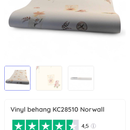
Vinyl behang KC28510 Norwall