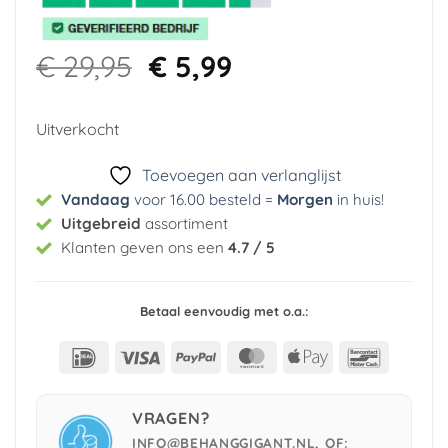
Oorspronkelijke
Huidige
€
29,95
€
5,99
prijs
prijs
was:
is:
Uitverkocht
€ 29,95.
€ 5,99.
Toevoegen aan verlanglijst
Vandaag
voor 16.00 besteld =
Morgen
in huis
!
Uitgebreid
assortiment
Klanten geven ons een
4.7 / 5
Betaal eenvoudig met o.a.:
IDeal
Visa
PayPal
MasterCard
Apple
Bancont
Pay
VRAGEN?
INFO@BEHANGGIGANT.NL, OF: