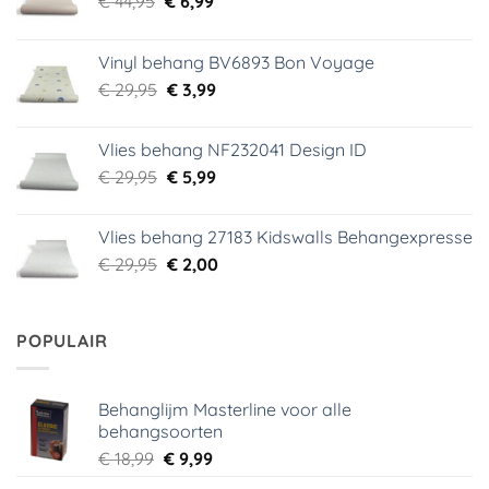
Oorspronkelijke
Huidige
€
44,95
€
6,99
prijs
prijs
was:
is:
Vinyl behang BV6893 Bon Voyage
€ 44,95.
€ 6,99.
Oorspronkelijke
Huidige
€
29,95
€
3,99
prijs
prijs
was:
is:
Vlies behang NF232041 Design ID
€ 29,95.
€ 3,99.
Oorspronkelijke
Huidige
€
29,95
€
5,99
prijs
prijs
was:
is:
Vlies behang 27183 Kidswalls Behangexpresse
€ 29,95.
€ 5,99.
Oorspronkelijke
Huidige
€
29,95
€
2,00
prijs
prijs
was:
is:
€ 29,95.
€ 2,00.
POPULAIR
Behanglijm Masterline voor alle
behangsoorten
Oorspronkelijke
Huidige
€
18,99
€
9,99
prijs
prijs