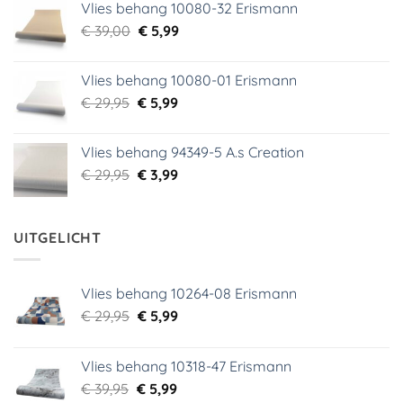
Vlies behang 10080-32 Erismann
was:
is:
Oorspronkelijke
Huidige
€
39,00
€ 18,99.
€
5,99
€ 9,99.
prijs
prijs
was:
is:
Vlies behang 10080-01 Erismann
€ 39,00.
€ 5,99.
Oorspronkelijke
Huidige
€
29,95
€
5,99
prijs
prijs
was:
is:
Vlies behang 94349-5 A.s Creation
€ 29,95.
€ 5,99.
Oorspronkelijke
Huidige
€
29,95
€
3,99
prijs
prijs
was:
is:
€ 29,95.
€ 3,99.
UITGELICHT
Vlies behang 10264-08 Erismann
Oorspronkelijke
Huidige
€
29,95
€
5,99
prijs
prijs
was:
is:
Vlies behang 10318-47 Erismann
€ 29,95.
€ 5,99.
Oorspronkelijke
Huidige
€
39,95
€
5,99