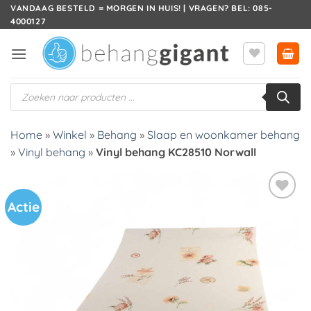
Ga
VANDAAG BESTELD = MORGEN IN HUIS! | VRAGEN? BEL: 085-
4000127
naar
inhoud
Producten
zoeken
Home
»
Winkel
»
Behang
»
Slaap en woonkamer behang
»
Vinyl behang
»
Vinyl behang KC28510 Norwall
Actie
Toevoegen
aan
verlanglijst