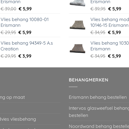
Erismann
Erismann
€ 18,99.
€ 9,99.
€ 29,95.
€ 5,
Oorspronkelijke
Huidige
Oorspronk
Hui
€
39,00
€
5,99
€
39,95
€
5,99
prijs
prijs
prijs
prij
Vlies behang 10080-01
Vlies behang mod
was:
is:
was:
is:
Erismann
10146-15 Erismann
€ 39,00.
€ 5,99.
€ 39,95.
€ 5,
Oorspronkelijke
Huidige
Oorspronk
Hui
€
29,95
€
5,99
€
34,95
€
5,99
prijs
prijs
prijs
prij
Vlies behang 94349-5 A.s
Vlies behang 1030
was:
is:
was:
is:
Creation
Erismann
€ 29,95.
€ 5,99.
€ 34,95.
€ 5,
Oorspronkelijke
Huidige
Oorspronk
Hui
€
29,95
€
3,99
€
34,95
€
5,99
prijs
prijs
prijs
prij
was:
is:
was:
is:
€ 29,95.
€ 3,99.
€ 34,95.
€ 5,
BEHANGMERKEN
ng op maat
Erismann behang bestellen
Intervos glasweefsel behan
bestellen
dvies vliesbehang
Noordwand behang bestell