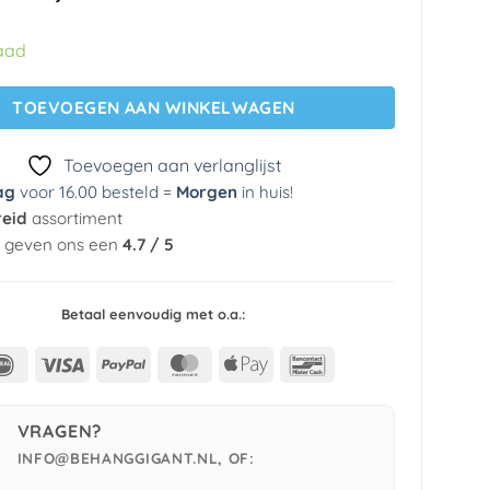
prijs
prijs
was:
is:
aad
€ 29,95.
€ 5,99.
TOEVOEGEN AAN WINKELWAGEN
Toevoegen aan verlanglijst
ag
voor 16.00 besteld =
Morgen
in huis
!
reid
assortiment
n geven ons een
4.7 / 5
Betaal eenvoudig met o.a.:
IDeal
Visa
PayPal
MasterCard
Apple
Bancontact
Pay
VRAGEN?
INFO@BEHANGGIGANT.NL, OF: