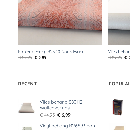
Papier behang 323-10 Noordwand
Vlies beha
Oorspronkelijke
Huidige
Oo
€
29,95
€
5,99
€
29,95
€
5
prijs
prijs
pri
was:
is:
wa
€ 29,95.
€ 5,99.
€ 2
RECENT
POPULAI
Vlies behang 883112
Wallcoverings
Oorspronkelijke
Huidige
€
44,95
€
6,99
prijs
prijs
Vinyl behang BV6893 Bon
was:
is: