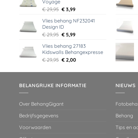
Voyage
€ 44,95.
€ 6,99.
Oorspronkelijke
Huidige
€
29,95
€
3,99
prijs
prijs
Vlies behang NF232041
was:
is:
Design ID
€ 29,95.
€ 3,99.
Oorspronkelijke
Huidige
€
29,95
€
5,99
prijs
prijs
Vlies behang 27183
was:
is:
Kidswalls Behangexpresse
€ 29,95.
€ 5,99.
Oorspronkelijke
Huidige
€
29,95
€
2,00
prijs
prijs
was:
is:
€ 29,95.
€ 2,00.
BELANGRIJKE INFORMATIE
NIEUWS
Over BehangGigant
Fotobeha
Bedrijfsgegevens
Behang
Voorwaarden
Tips en a