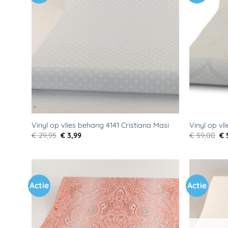
aan
verlanglijst
Vinyl op vlies behang 4141 Cristiana Masi
Vinyl op vl
Oorspronkelijke
Huidige
Oo
€
29,95
€
3,99
€
59,00
€
prijs
prijs
pri
was:
is:
wa
€ 29,95.
€ 3,99.
€ 
Actie
Actie
Toevoegen
aan
verlanglijst