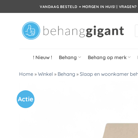
Ga
VANDAAG BESTELD = MORGEN IN HUIS! | VRAGEN? 
naar
inhoud
P
z
! Nieuw !
Behang
Behang op merk
Home
»
Winkel
»
Behang
»
Slaap en woonkamer be
Actie