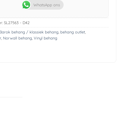
WhatsApp ons
r:
SL27563 - D42
Barok behang / klassiek behang
,
behang outlet
,
r
,
Norwall behang
,
Vinyl behang