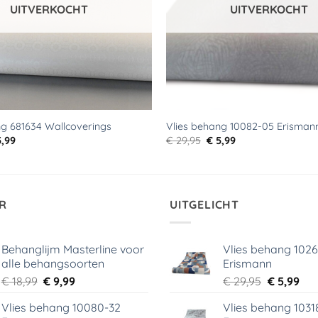
UITVERKOCHT
UITVERKOCHT
ng 681634 Wallcoverings
Vlies behang 10082-05 Erisman
rspronkelijke
Huidige
Oorspronkelijke
Huidige
,99
€
29,95
€
5,99
js
prijs
prijs
prijs
s:
is:
was:
is:
9,95.
€ 5,99.
€ 29,95.
€ 5,99.
R
UITGELICHT
Behanglijm Masterline voor
Vlies behang 102
alle behangsoorten
Erismann
Oorspronkelijke
Huidige
Oorspronk
Hui
€
18,99
€
9,99
€
29,95
€
5,99
prijs
prijs
prijs
prij
Vlies behang 10080-32
Vlies behang 1031
was:
is:
was:
is: