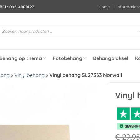
Home
Informatie
BEL: 085-4000127
roducten
oeken
Behang op thema
Fotobehang
Behangplaksel
K
hang
»
Vinyl behang
»
Vinyl behang SL27563 Norwall
Vinyl
Toevoegen
aan
verlanglijst
€
29,95