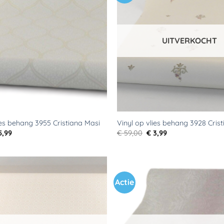
aan
verlanglijst
UITVERKOCHT
ies behang 3955 Cristiana Masi
Vinyl op vlies behang 3928 Cris
rspronkelijke
Huidige
Oorspronkelijke
Huidige
5,99
€
59,00
€
3,99
js
prijs
prijs
prijs
s:
is:
was:
is:
59,00.
€ 5,99.
€ 59,00.
€ 3,99.
Actie
Toevoegen
aan
verlanglijst