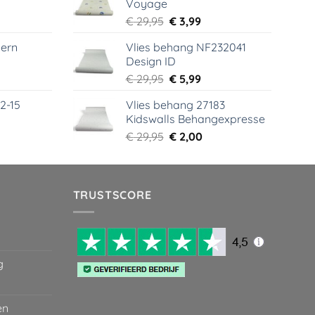
Voyage
99.
€ 44,95.
€ 6,99.
elijke
dige
Oorspronkelijke
Huidige
€
29,95
€
3,99
s
prijs
prijs
ern
Vlies behang NF232041
was:
is:
Design ID
99.
€ 29,95.
€ 3,99.
elijke
dige
Oorspronkelijke
Huidige
€
29,95
€
5,99
s
prijs
prijs
2-15
Vlies behang 27183
was:
is:
Kidswalls Behangexpresse
99.
€ 29,95.
€ 5,99.
elijke
dige
Oorspronkelijke
Huidige
€
29,95
€
2,00
s
prijs
prijs
was:
is:
99.
€ 29,95.
€ 2,00.
TRUSTSCORE
g
en