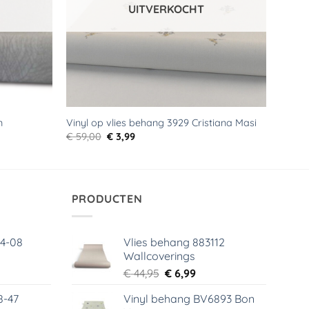
UITVERKOCHT
n
Vinyl op vlies behang 3929 Cristiana Masi
Oorspronkelijke
Huidige
€
59,00
€
3,99
prijs
prijs
was:
is:
€ 59,00.
€ 3,99.
PRODUCTEN
64-08
Vlies behang 883112
Wallcoverings
elijke
dige
Oorspronkelijke
Huidige
€
44,95
€
6,99
s
prijs
prijs
8-47
Vinyl behang BV6893 Bon
was:
is: