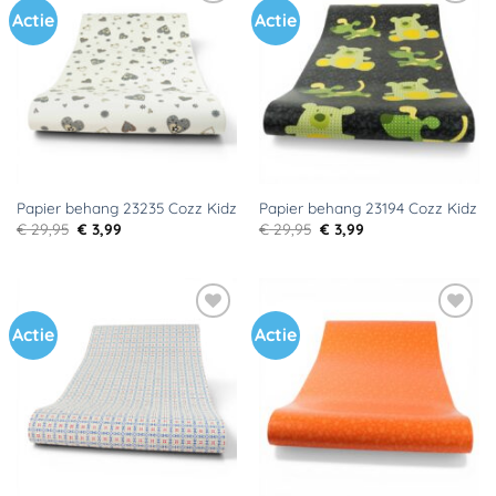
Actie
Actie
Toevoegen
Toevoegen
aan
aan
verlanglijst
verlanglijst
Papier behang 23235 Cozz Kidz
Papier behang 23194 Cozz Kidz
Oorspronkelijke
Huidige
Oorspronkelijke
Huidige
€
29,95
€
3,99
€
29,95
€
3,99
prijs
prijs
prijs
prijs
was:
is:
was:
is:
€ 29,95.
€ 3,99.
€ 29,95.
€ 3,99.
Actie
Actie
Toevoegen
Toevoegen
aan
aan
verlanglijst
verlanglijst