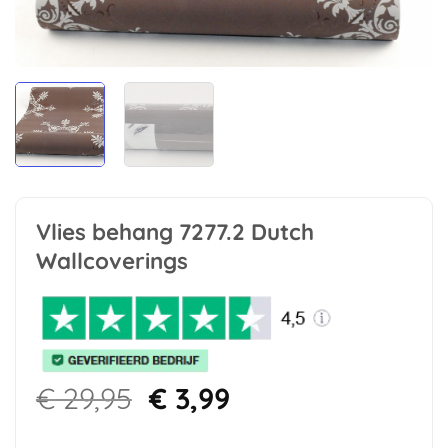
Vlies behang 7277.2 Dutch
Wallcoverings
Oorspronkelijke
Huidige
€
29,95
€
3,99
prijs
prijs