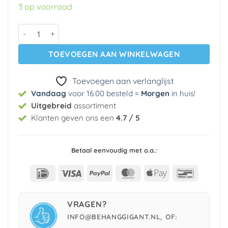
was:
is:
3 op voorraad
€ 29,95.
€ 3,99.
Vlies behang 7277.2 Dutch Wallcoverings aantal
TOEVOEGEN AAN WINKELWAGEN
Toevoegen aan verlanglijst
Vandaag
voor 16.00 besteld =
Morgen
in huis
!
Uitgebreid
assortiment
Klanten geven ons een
4.7 / 5
Betaal eenvoudig met o.a.:
IDeal
Visa
PayPal
MasterCard
Apple
Bancont
Pay
VRAGEN?
INFO@BEHANGGIGANT.NL, OF: