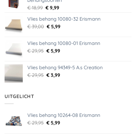
Oorspronkelijke
Huidige
€
18,99
€
9,99
prijs
prijs
Vlies behang 10080-32 Erismann
was:
is:
Oorspronkelijke
Huidige
€
39,00
€ 18,99.
€
5,99
€ 9,99.
prijs
prijs
was:
is:
Vlies behang 10080-01 Erismann
€ 39,00.
€ 5,99.
Oorspronkelijke
Huidige
€
29,95
€
5,99
prijs
prijs
was:
is:
Vlies behang 94349-5 A.s Creation
€ 29,95.
€ 5,99.
Oorspronkelijke
Huidige
€
29,95
€
3,99
prijs
prijs
was:
is:
€ 29,95.
€ 3,99.
UITGELICHT
Vlies behang 10264-08 Erismann
Oorspronkelijke
Huidige
€
29,95
€
5,99
prijs
prijs
was:
is: