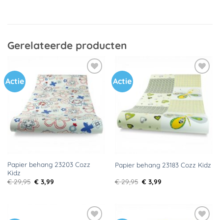
Gerelateerde producten
Actie
Actie
Toevoegen
Toevoegen
aan
aan
verlanglijst
verlanglijst
Papier behang 23203 Cozz
Papier behang 23183 Cozz Kidz
Kidz
Oorspronkelijke
Huidige
Oorspronkelijke
Huidige
€
29,95
€
3,99
€
29,95
€
3,99
prijs
prijs
prijs
prijs
was:
is:
was:
is:
€ 29,95.
€ 3,99.
€ 29,95.
€ 3,99.