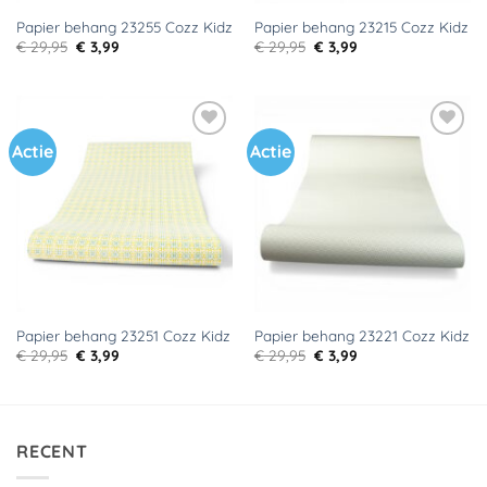
Papier behang 23255 Cozz Kidz
Papier behang 23215 Cozz Kidz
Oorspronkelijke
Huidige
Oorspronkelijke
Huidige
€
29,95
€
3,99
€
29,95
€
3,99
prijs
prijs
prijs
prijs
was:
is:
was:
is:
€ 29,95.
€ 3,99.
€ 29,95.
€ 3,99.
Actie
Actie
Toevoegen
Toevoegen
aan
aan
verlanglijst
verlanglijst
Papier behang 23251 Cozz Kidz
Papier behang 23221 Cozz Kidz
Oorspronkelijke
Huidige
Oorspronkelijke
Huidige
€
29,95
€
3,99
€
29,95
€
3,99
prijs
prijs
prijs
prijs
was:
is:
was:
is:
€ 29,95.
€ 3,99.
€ 29,95.
€ 3,99.
RECENT