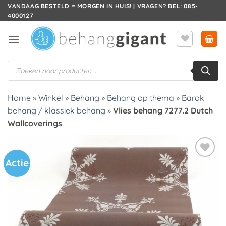
Ga
VANDAAG BESTELD = MORGEN IN HUIS! | VRAGEN? BEL: 085-
4000127
naar
inhoud
Producten
zoeken
Home
»
Winkel
»
Behang
»
Behang op thema
»
Barok
behang / klassiek behang
»
Vlies behang 7277.2 Dutch
Wallcoverings
Actie
Toevoegen
aan
verlanglijst