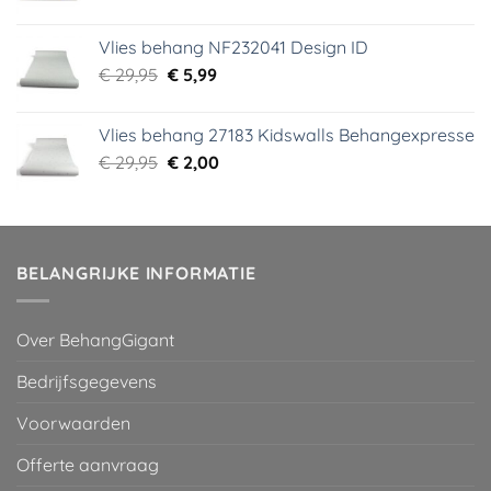
prijs
prijs
was:
is:
Vlies behang NF232041 Design ID
€ 29,95.
€ 3,99.
Oorspronkelijke
Huidige
€
29,95
€
5,99
prijs
prijs
was:
is:
Vlies behang 27183 Kidswalls Behangexpresse
€ 29,95.
€ 5,99.
Oorspronkelijke
Huidige
€
29,95
€
2,00
prijs
prijs
was:
is:
€ 29,95.
€ 2,00.
BELANGRIJKE INFORMATIE
Over BehangGigant
Bedrijfsgegevens
Voorwaarden
Offerte aanvraag