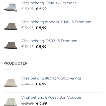
Vlies behang 10318-47 Erismann
€ 29,95.
€ 5,99.
Oorspronkelijke
Huidige
€
39,95
€
5,99
prijs
prijs
was:
is:
Vlies behang modern 10146-15 Erismann
€ 39,95.
€ 5,99.
Oorspronkelijke
Huidige
€
34,95
€
5,99
prijs
prijs
was:
is:
Vlies behang 10302-15 Erismann
€ 34,95.
€ 5,99.
Oorspronkelijke
Huidige
€
34,95
€
5,99
prijs
prijs
was:
is:
€ 34,95.
€ 5,99.
PRODUCTEN
Vlies behang 883112 Wallcoverings
Oorspronkelijke
Huidige
€
44,95
€
6,99
prijs
prijs
was:
is:
Vinyl behang BV6893 Bon Voyage
€ 44,95.
€ 6,99.
Oorspronkelijke
Huidige
€
29,95
€
3,99