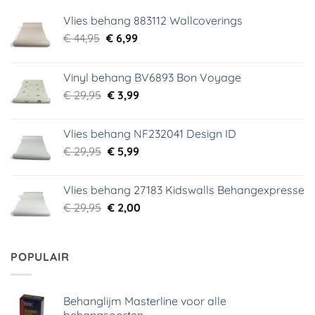
Vlies behang 883112 Wallcoverings
Oorspronkelijke
Huidige
€
44,95
€
6,99
prijs
prijs
was:
is:
Vinyl behang BV6893 Bon Voyage
€ 44,95.
€ 6,99.
Oorspronkelijke
Huidige
€
29,95
€
3,99
prijs
prijs
was:
is:
Vlies behang NF232041 Design ID
€ 29,95.
€ 3,99.
Oorspronkelijke
Huidige
€
29,95
€
5,99
prijs
prijs
was:
is:
Vlies behang 27183 Kidswalls Behangexpresse
€ 29,95.
€ 5,99.
Oorspronkelijke
Huidige
€
29,95
€
2,00
prijs
prijs
was:
is:
€ 29,95.
€ 2,00.
POPULAIR
Behanglijm Masterline voor alle
behangsoorten