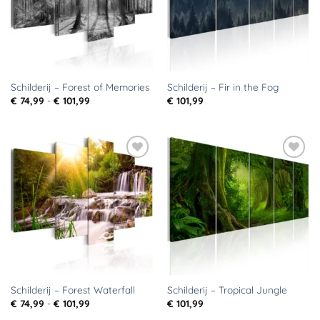
Schilderij – Forest of Memories
Schilderij – Fir in the Fog
Prijsklasse:
€
74,99
-
€
101,99
€
101,99
€ 74,99
tot
€ 101,99
Toevoegen
Toevoegen
aan
aan
verlanglijst
verlanglijst
Schilderij – Forest Waterfall
Schilderij – Tropical Jungle
Prijsklasse:
€
74,99
-
€
101,99
€
101,99
€ 74,99