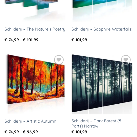
Schilderij – Sapphire Waterfalls
Schilderij – The Nature’s Poetry
I
Prijsklasse:
€
74,99
-
€
101,99
€
101,99
€ 74,99
tot
€ 101,99
Toevoegen
Toevoegen
aan
aan
verlanglijst
verlanglijst
Schilderij – Dark Forest (5
Schilderij – Artistic Autumn
Parts) Narrow
Prijsklasse:
€
74,99
-
€
96,99
€
101,99
€ 74,99