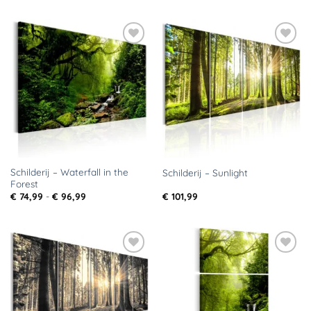
tot
€ 96,99
Toevoegen
Toevoegen
aan
aan
verlanglijst
verlanglijst
Schilderij – Waterfall in the
Schilderij – Sunlight
Forest
Prijsklasse:
€
74,99
-
€
96,99
€
101,99
€ 74,99
tot
€ 96,99
Toevoegen
Toevoegen
aan
aan
verlanglijst
verlanglijst