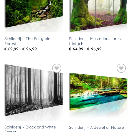
Schilderij – The Fairytale
Schilderij – Mysterious forest –
Forest
triptych
Prijsklasse:
Prijsklasse:
€
89,99
-
€
96,99
€
64,99
-
€
96,99
€ 89,99
€ 64,99
tot
tot
€ 96,99
€ 96,99
Toevoegen
Toevoegen
aan
aan
verlanglijst
verlanglijst
Schilderij – Black and White
Schilderij – A Jewel of Nature
Forest