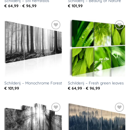
Schilderij – Stil herfstbos
Schilderij – Beauty of Nature
Prijsklasse:
€
64,99
-
€
96,99
€
101,99
€ 64,99
tot
€ 96,99
Toevoegen
Toevoegen
aan
aan
verlanglijst
verlanglijst
Schilderij – Monochrome Forest
Schilderij – Fresh green leaves
Prijsklasse:
€
101,99
€
64,99
-
€
96,99
€ 64,99
tot
€ 96,99
Toevoegen
Toevoegen
aan
aan
verlanglijst
verlanglijst