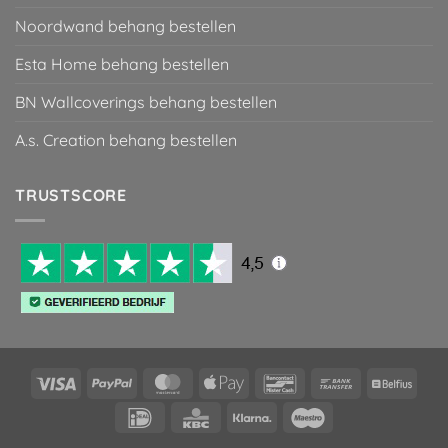
Noordwand behang bestellen
Esta Home behang bestellen
BN Wallcoverings behang bestellen
A.s. Creation behang bestellen
TRUSTSCORE
Visa
PayPal
MasterCard
Apple
Bancontact
Bank
Belfiu
Pay
Transfer
IDeal
KBC
Klarna
Maestro