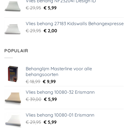
Vlies behang NF232041 Design ID
€ 29,95.
€ 3,99.
Oorspronkelijke
Huidige
€
29,95
€
5,99
prijs
prijs
was:
is:
Vlies behang 27183 Kidswalls Behangexpresse
€ 29,95.
€ 5,99.
Oorspronkelijke
Huidige
€
29,95
€
2,00
prijs
prijs
was:
is:
€ 29,95.
€ 2,00.
POPULAIR
Behanglijm Masterline voor alle
behangsoorten
Oorspronkelijke
Huidige
€
18,99
€
9,99
prijs
prijs
Vlies behang 10080-32 Erismann
was:
is:
Oorspronkelijke
Huidige
€
39,00
€ 18,99.
€
5,99
€ 9,99.
prijs
prijs
was:
is:
Vlies behang 10080-01 Erismann
€ 39,00.
€ 5,99.
Oorspronkelijke
Huidige
€
29,95
€
5,99
prijs
prijs