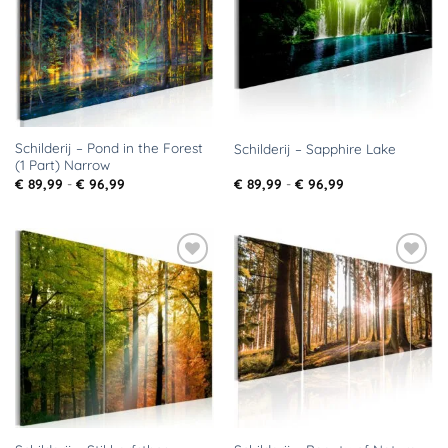
verlanglijst
verlanglijst
Schilderij – Pond in the Forest
Schilderij – Sapphire Lake
(1 Part) Narrow
Prijsklasse:
Prijsklasse:
€
89,99
-
€
96,99
€
89,99
-
€
96,99
€ 89,99
€ 89,99
tot
tot
€ 96,99
€ 96,99
Toevoegen
Toevoegen
aan
aan
verlanglijst
verlanglijst