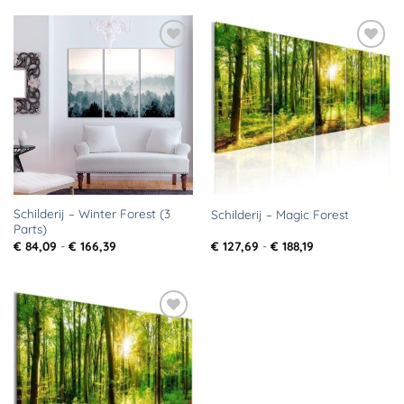
€ 166,39
€ 166,39
Toevoegen
Toevoegen
aan
aan
verlanglijst
verlanglijst
Schilderij – Winter Forest (3
Schilderij – Magic Forest
Parts)
Prijsklasse:
Prijsklasse:
€
84,09
-
€
166,39
€
127,69
-
€
188,19
€ 84,09
€ 127,69
tot
tot
€ 166,39
€ 188,19
Toevoegen
aan
verlanglijst