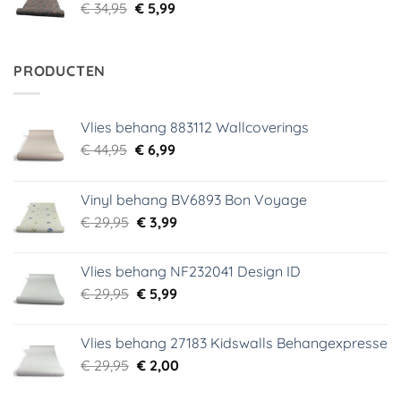
Oorspronkelijke
Huidige
€
34,95
€
5,99
prijs
prijs
was:
is:
€ 34,95.
€ 5,99.
PRODUCTEN
Vlies behang 883112 Wallcoverings
Oorspronkelijke
Huidige
€
44,95
€
6,99
prijs
prijs
was:
is:
Vinyl behang BV6893 Bon Voyage
€ 44,95.
€ 6,99.
Oorspronkelijke
Huidige
€
29,95
€
3,99
prijs
prijs
was:
is:
Vlies behang NF232041 Design ID
€ 29,95.
€ 3,99.
Oorspronkelijke
Huidige
€
29,95
€
5,99
prijs
prijs
was:
is:
Vlies behang 27183 Kidswalls Behangexpresse
€ 29,95.
€ 5,99.
Oorspronkelijke
Huidige
€
29,95
€
2,00
prijs
prijs