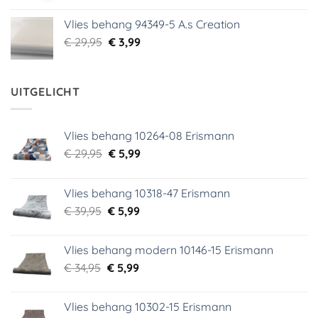
was:
is:
Vlies behang 94349-5 A.s Creation
€ 29,95.
€ 5,99.
Oorspronkelijke
Huidige
€
29,95
€
3,99
prijs
prijs
was:
is:
€ 29,95.
€ 3,99.
UITGELICHT
Vlies behang 10264-08 Erismann
Oorspronkelijke
Huidige
€
29,95
€
5,99
prijs
prijs
was:
is:
Vlies behang 10318-47 Erismann
€ 29,95.
€ 5,99.
Oorspronkelijke
Huidige
€
39,95
€
5,99
prijs
prijs
was:
is:
Vlies behang modern 10146-15 Erismann
€ 39,95.
€ 5,99.
Oorspronkelijke
Huidige
€
34,95
€
5,99
prijs
prijs
was:
is:
Vlies behang 10302-15 Erismann
€ 34,95.
€ 5,99.