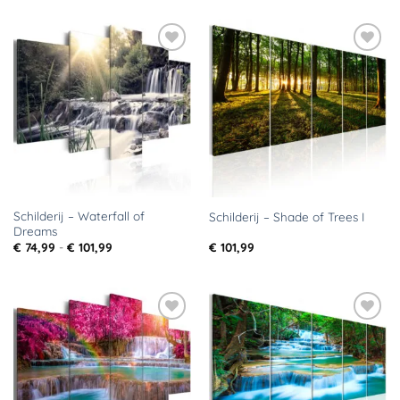
tot
€ 101,99
Toevoegen
Toevoegen
aan
aan
verlanglijst
verlanglijst
Schilderij – Waterfall of
Schilderij – Shade of Trees I
Dreams
Prijsklasse:
€
74,99
-
€
101,99
€
101,99
€ 74,99
tot
€ 101,99
Toevoegen
Toevoegen
aan
aan
verlanglijst
verlanglijst