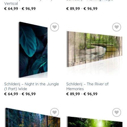
Vertical
Prijsklasse:
Prijsklasse:
€
64,99
-
€
96,99
€
89,99
-
€
96,99
€ 64,99
€ 89,99
tot
tot
€ 96,99
€ 96,99
Toevoegen
Toevoegen
aan
aan
verlanglijst
verlanglijst
Schilderij – Night in the Jungle
Schilderij – The River of
(1 Part) Wide
Memories
Prijsklasse:
Prijsklasse:
€
64,99
-
€
96,99
€
89,99
-
€
96,99
€ 64,99
€ 89,99
tot
tot
€ 96,99
€ 96,99
Toevoegen
Toevoegen
aan
aan