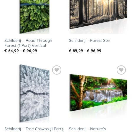
Schilderij – Road Through
Schilderij – Forest Sun
Forest (1 Part) Vertical
Prijsklasse:
Prijsklasse:
€
64,99
-
€
96,99
€
89,99
-
€
96,99
€ 64,99
€ 89,99
tot
tot
€ 96,99
€ 96,99
Toevoegen
Toevoegen
aan
aan
verlanglijst
verlanglijst
Schilderij – Tree Crowns (1 Part)
Schilderij – Nature’s