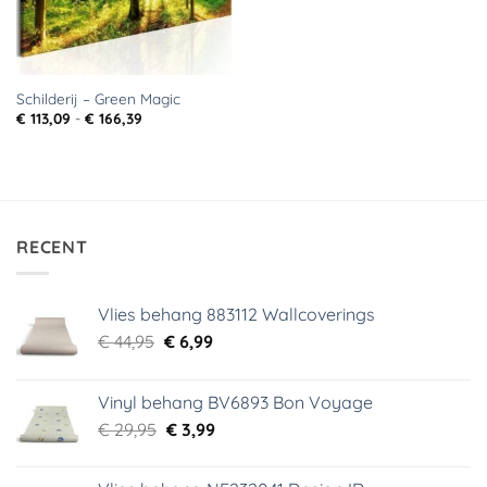
Schilderij – Green Magic
Prijsklasse:
€
113,09
-
€
166,39
€ 113,09
tot
€ 166,39
RECENT
Vlies behang 883112 Wallcoverings
Oorspronkelijke
Huidige
€
44,95
€
6,99
prijs
prijs
was:
is:
Vinyl behang BV6893 Bon Voyage
€ 44,95.
€ 6,99.
Oorspronkelijke
Huidige
€
29,95
€
3,99
prijs
prijs
was:
is: