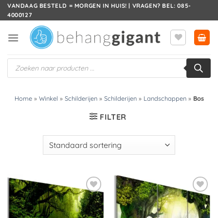
Ga
VANDAAG BESTELD = MORGEN IN HUIS! | VRAGEN? BEL: 085-
4000127
naar
inhoud
Producten
zoeken
Home
»
Winkel
»
Schilderijen
»
Schilderijen
»
Landschappen
»
Bos
FILTER
Toevoegen
Toevoegen
aan
aan
verlanglijst
verlanglijst