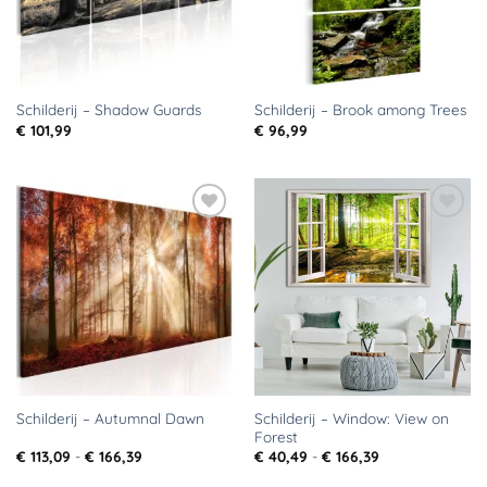
Schilderij – Shadow Guards
Schilderij – Brook among Trees
€
101,99
€
96,99
Toevoegen
Toevoegen
aan
aan
verlanglijst
verlanglijst
Schilderij – Window: View on
Schilderij – Autumnal Dawn
Forest
Prijsklasse:
Prijsklasse:
€
113,09
-
€
166,39
€
40,49
-
€
166,39
€ 113,09
€ 40,49
tot
tot