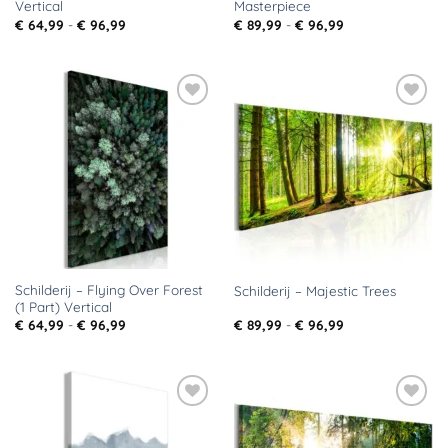
Vertical
Masterpiece
Prijsklasse:
Prijsklasse:
€
64,99
-
€
96,99
€
89,99
-
€
96,99
€ 64,99
€ 89,99
tot
tot
€ 96,99
€ 96,99
Toevoegen
Toevoegen
aan
aan
verlanglijst
verlanglijst
Schilderij – Flying Over Forest
Schilderij – Majestic Trees
(1 Part) Vertical
Prijsklasse:
Prijsklasse:
€
64,99
-
€
96,99
€
89,99
-
€
96,99
€ 64,99
€ 89,99
tot
tot
€ 96,99
€ 96,99
Toevoegen
Toevoegen
aan
aan
verlanglijst
verlanglijst