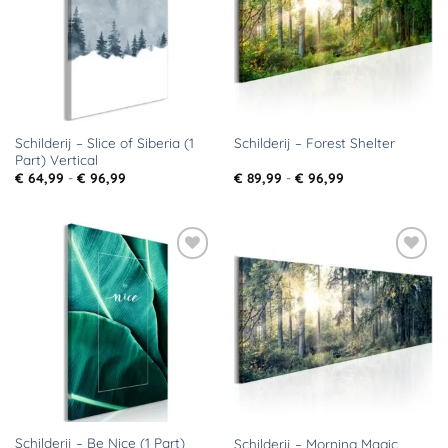
Schilderij – Slice of Siberia (1
Schilderij – Forest Shelter
Part) Vertical
Prijsklasse:
Prijsklasse:
€
64,99
-
€
96,99
€
89,99
-
€
96,99
€ 64,99
€ 89,99
tot
tot
€ 96,99
€ 96,99
Toevoegen
Toevoegen
aan
aan
verlanglijst
verlanglijst
Schilderij – Be Nice (1 Part)
Schilderij – Morning Magic