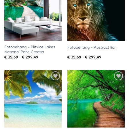
aan
aan
verlanglijst
verlanglijst
Fotobehang – Plitvice Lakes
Fotobehang – Abstract lion
National Park, Croatia
Prijsklasse:
Prijsklasse:
€
35,69
-
€
299,49
€
35,69
-
€
299,49
€ 35,69
€ 35,69
tot
tot
€ 299,49
€ 299,49
Toevoegen
Toevoegen
aan
aan
verlanglijst
verlanglijst