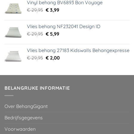
Vinyl behang BV6893 Bon Voyage
€ 44,95.
€ 6,99.
Oorspronkelijke
Huidige
€
29,95
€
3,99
prijs
prijs
was:
is:
Vlies behang NF232041 Design ID
€ 29,95.
€ 3,99.
Oorspronkelijke
Huidige
€
29,95
€
5,99
prijs
prijs
was:
is:
Vlies behang 27183 Kidswalls Behangexpresse
€ 29,95.
€ 5,99.
Oorspronkelijke
Huidige
€
29,95
€
2,00
prijs
prijs
was:
is:
€ 29,95.
€ 2,00.
BELANGRIJKE INFORMATIE
Over BehangGigant
Bedrijfsgegevens
Voorwaarden