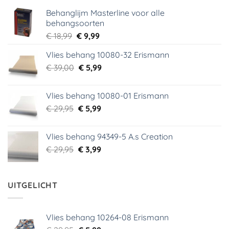
Behanglijm Masterline voor alle
behangsoorten
Oorspronkelijke
Huidige
€
18,99
€
9,99
prijs
prijs
Vlies behang 10080-32 Erismann
was:
is:
Oorspronkelijke
Huidige
€
39,00
€ 18,99.
€
5,99
€ 9,99.
prijs
prijs
was:
is:
Vlies behang 10080-01 Erismann
€ 39,00.
€ 5,99.
Oorspronkelijke
Huidige
€
29,95
€
5,99
prijs
prijs
was:
is:
Vlies behang 94349-5 A.s Creation
€ 29,95.
€ 5,99.
Oorspronkelijke
Huidige
€
29,95
€
3,99
prijs
prijs
was:
is:
€ 29,95.
€ 3,99.
UITGELICHT
Vlies behang 10264-08 Erismann