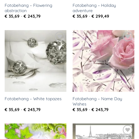
Fotobehang – Flowering
Fotobehang – Holiday
abstraction
adventure
Prijsklasse:
Prijsklasse:
€
35,69
-
€
243,79
€
35,69
-
€
299,49
€ 35,69
€ 35,69
tot
tot
€ 243,79
€ 299,49
Toevoegen
Toevoegen
aan
aan
verlanglijst
verlanglijst
Fotobehang – Name Day
Fotobehang – White topazes
Wishes
Prijsklasse:
Prijsklasse:
€
35,69
-
€
243,79
€
35,69
-
€
243,79
€ 35,69
€ 35,69
tot
tot
€ 243,79
€ 243,79
Toevoegen
Toevoegen