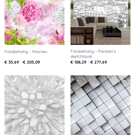
aan
aan
verlanglijst
verlanglijst
Fotobehang – Parisian’s
Fotobehang – Peonies
sketchbook
Prijsklasse:
Prijsklasse:
€
35,69
-
€
205,09
€
108,29
-
€
277,69
€ 35,69
€ 108,29
tot
tot
€ 205,09
€ 277,69
Toevoegen
Toevoegen
aan
aan
verlanglijst
verlanglijst