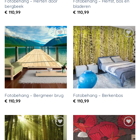
Fotobehang – Herten door
Fotobehang – Herfst, bos en
bergbeek
bladeren
€
110,99
€
110,99
Toevoegen
Toevoegen
aan
aan
verlanglijst
verlanglijst
Fotobehang – Bergmeer brug
Fotobehang – Berkenbos
€
110,99
€
110,99
Toevoegen
Toevoegen
aan
aan
verlanglijst
verlanglijst