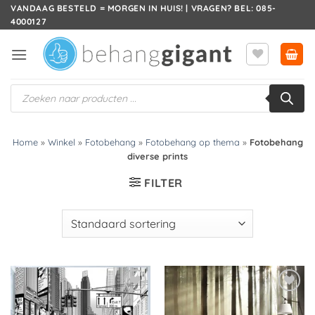
Ga
VANDAAG BESTELD = MORGEN IN HUIS! | VRAGEN? BEL: 085-
4000127
naar
inhoud
Producten
zoeken
Home
»
Winkel
»
Fotobehang
»
Fotobehang op thema
»
Fotobehang
diverse prints
FILTER
Toevoegen
Toevoegen
aan
aan