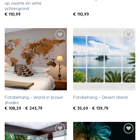
op zwarte en witte
achtergrond
€
110,99
€
110,99
Toevoegen
Toevoegen
aan
aan
verlanglijst
verlanglijst
Fotobehang – World in brown
Fotobehang – Desert Island
shades
Prijsklasse:
Prijsklasse:
€
108,29
-
€
243,79
€
35,69
-
€
139,79
€ 108,29
€ 35,69
tot
tot
€ 243,79
€ 139,79
Toevoegen
Toevoegen