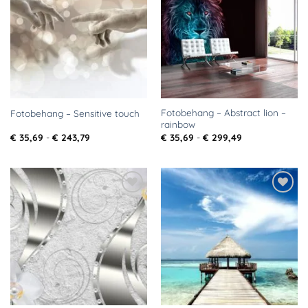
aan
aan
verlanglijst
verlanglijst
Fotobehang – Abstract lion –
Fotobehang – Sensitive touch
rainbow
Prijsklasse:
Prijsklasse:
€
35,69
-
€
243,79
€
35,69
-
€
299,49
€ 35,69
€ 35,69
tot
tot
€ 243,79
€ 299,49
Toevoegen
Toevoegen
aan
aan
verlanglijst
verlanglijst