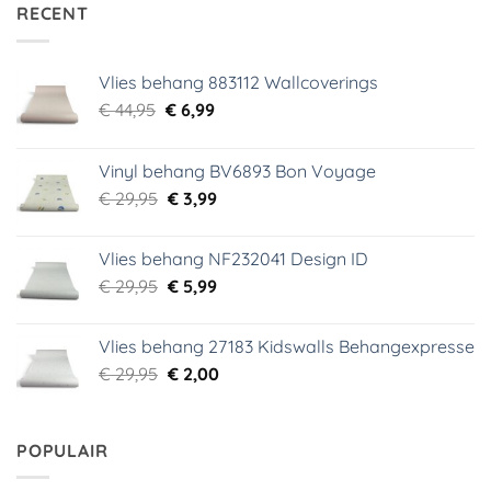
RECENT
Vlies behang 883112 Wallcoverings
Oorspronkelijke
Huidige
€
44,95
€
6,99
prijs
prijs
was:
is:
Vinyl behang BV6893 Bon Voyage
€ 44,95.
€ 6,99.
Oorspronkelijke
Huidige
€
29,95
€
3,99
prijs
prijs
was:
is:
Vlies behang NF232041 Design ID
€ 29,95.
€ 3,99.
Oorspronkelijke
Huidige
€
29,95
€
5,99
prijs
prijs
was:
is:
Vlies behang 27183 Kidswalls Behangexpresse
€ 29,95.
€ 5,99.
Oorspronkelijke
Huidige
€
29,95
€
2,00
prijs
prijs
was:
is:
€ 29,95.
€ 2,00.
POPULAIR