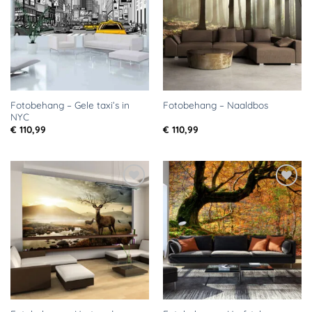
verlanglijst
verlanglijst
Fotobehang – Gele taxi’s in
Fotobehang – Naaldbos
NYC
€
110,99
€
110,99
Toevoegen
Toevoegen
aan
aan
verlanglijst
verlanglijst