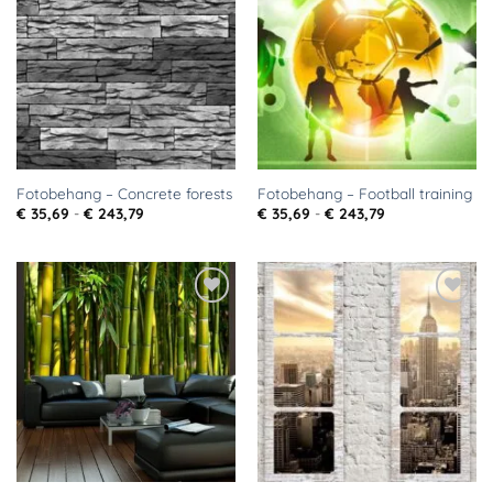
Toevoegen
Toevoegen
aan
aan
verlanglijst
verlanglijst
Fotobehang – Concrete forests
Fotobehang – Football training
Prijsklasse:
Prijsklasse:
€
35,69
-
€
243,79
€
35,69
-
€
243,79
€ 35,69
€ 35,69
tot
tot
€ 243,79
€ 243,79
Toevoegen
Toevoegen
aan
aan
verlanglijst
verlanglijst