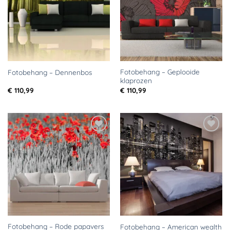
Fotobehang – Geplooide
Fotobehang – Dennenbos
klaprozen
€
110,99
€
110,99
Toevoegen
Toevoegen
aan
aan
verlanglijst
verlanglijst
Fotobehang – Rode papavers
Fotobehang – American wealth