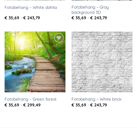
Fotobehang – Gray
Fotobehang – White dahlia
background 3D
Prijsklasse:
Prijsklasse:
€
35,69
-
€
243,79
€
35,69
-
€
243,79
€ 35,69
€ 35,69
tot
tot
€ 243,79
€ 243,79
Toevoegen
Toevoegen
aan
aan
verlanglijst
verlanglijst
Fotobehang – Green forest
Fotobehang – White brick
Prijsklasse:
Prijsklasse:
€
35,69
-
€
299,49
€
35,69
-
€
243,79
€ 35,69
€ 35,69
tot
tot
€ 299,49
€ 243,79