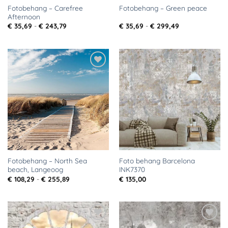
Fotobehang – Carefree
Fotobehang – Green peace
Afternoon
Prijsklasse:
Prijsklasse:
€
35,69
-
€
243,79
€
35,69
-
€
299,49
€ 35,69
€ 35,69
tot
tot
€ 243,79
€ 299,49
Toevoegen
Toevoegen
aan
aan
verlanglijst
verlanglijst
Fotobehang – North Sea
Foto behang Barcelona
beach, Langeoog
INK7370
Prijsklasse:
€
108,29
-
€
255,89
€
135,00
€ 108,29
tot
€ 255,89
Toevoegen
Toevoegen