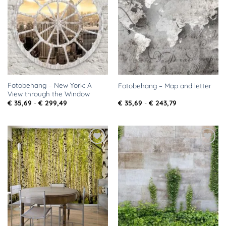
aan
aan
verlanglijst
verlanglijst
Fotobehang – New York: A
Fotobehang – Map and letter
View through the Window
Prijsklasse:
Prijsklasse:
€
35,69
-
€
299,49
€
35,69
-
€
243,79
€ 35,69
€ 35,69
tot
tot
€ 299,49
€ 243,79
Toevoegen
Toevoegen
aan
aan
verlanglijst
verlanglijst