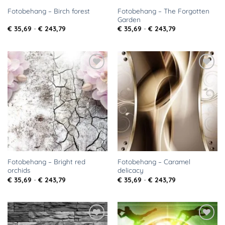
Fotobehang – The Forgotten
Fotobehang – Birch forest
Garden
Prijsklasse:
Prijsklasse:
€
35,69
-
€
243,79
€
35,69
-
€
243,79
€ 35,69
€ 35,69
tot
tot
€ 243,79
€ 243,79
Toevoegen
Toevoegen
aan
aan
verlanglijst
verlanglijst
Fotobehang – Bright red
Fotobehang – Caramel
orchids
delicacy
Prijsklasse:
Prijsklasse:
€
35,69
-
€
243,79
€
35,69
-
€
243,79
€ 35,69
€ 35,69
tot
tot
€ 243,79
€ 243,79