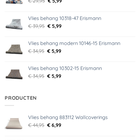
Oorspronkelijke
Huidige
€
29,95
€
5,99
prijs
prijs
was:
is:
Vlies behang 10318-47 Erismann
€ 29,95.
€ 5,99.
Oorspronkelijke
Huidige
€
39,95
€
5,99
prijs
prijs
was:
is:
Vlies behang modern 10146-15 Erismann
€ 39,95.
€ 5,99.
Oorspronkelijke
Huidige
€
34,95
€
5,99
prijs
prijs
was:
is:
Vlies behang 10302-15 Erismann
€ 34,95.
€ 5,99.
Oorspronkelijke
Huidige
€
34,95
€
5,99
prijs
prijs
was:
is:
€ 34,95.
€ 5,99.
PRODUCTEN
Vlies behang 883112 Wallcoverings
Oorspronkelijke
Huidige
€
44,95
€
6,99
prijs
prijs
was:
is: