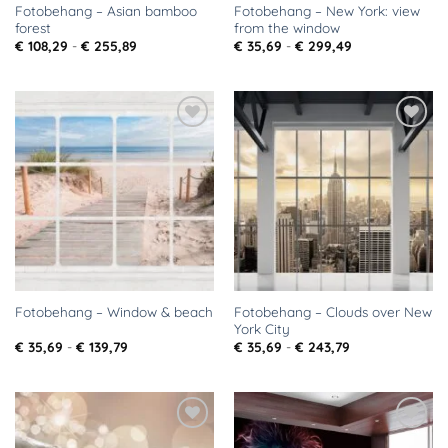
Fotobehang – Asian bamboo
Fotobehang – New York: view
forest
from the window
Prijsklasse:
Prijsklasse:
€
108,29
-
€
255,89
€
35,69
-
€
299,49
€ 108,29
€ 35,69
tot
tot
€ 255,89
€ 299,49
Toevoegen
Toevoegen
aan
aan
verlanglijst
verlanglijst
Fotobehang – Clouds over New
Fotobehang – Window & beach
York City
Prijsklasse:
Prijsklasse:
€
35,69
-
€
139,79
€
35,69
-
€
243,79
€ 35,69
€ 35,69
tot
tot
€ 139,79
€ 243,79
Toevoegen
Toevoegen