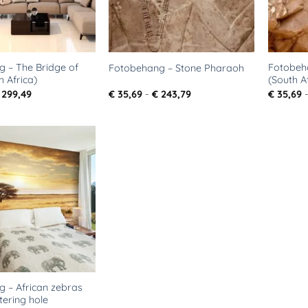
 – The Bridge of
Fotobeh
Fotobehang – Stone Pharaoh
h Africa)
(South A
Prijsklasse:
Prijsklasse:
299,49
€
35,69
-
€
243,79
€
35,69
€ 35,69
€ 35,69
tot
tot
€ 299,49
€ 243,79
Toevoegen
aan
verlanglijst
 – African zebras
ering hole