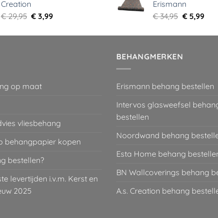
Creation
Erismann
€ 29,95.
€ 5,99.
€ 34,95.
€ 5,
Oorspronkelijke
Huidige
Oorspronk
Hui
€
29,95
€
3,99
€
34,95
€
5,99
prijs
prijs
prijs
prij
was:
is:
was:
is:
€ 29,95.
€ 3,99.
€ 34,95.
€ 5,
BEHANGMERKEN
ng op maat
Erismann behang bestellen
Intervos glasweefsel behan
bestellen
dvies vliesbehang
Noordwand behang bestell
 behangpapier kopen
Esta Home behang bestelle
g bestellen?
BN Wallcoverings behang be
 levertijden i.v.m. Kerst en
euw 2025
A.s. Creation behang bestell