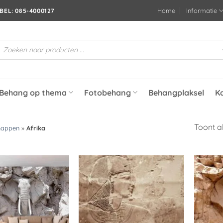
Home
Informatie
BEL: 085-4000127
roducten
oeken
Behang op thema
Fotobehang
Behangplaksel
K
Toont al
happen
»
Afrika
Toevoegen
Toevoegen
aan
aan
verlanglijst
verlanglijst