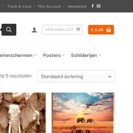
Track & trace
Mijn Account
Wensenlijst
VERLANGLIJST
€
0,00
amerschermen
Posters
Schilderijen
le 5 resultaten
Toevoegen
Toevoegen
aan
aan
verlanglijst
verlanglijst