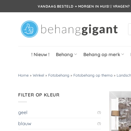
Ga
VANDAAG BESTELD = MORGEN IN HUIS! | VRAGEN? 
naar
inhoud
P
z
! Nieuw !
Behang
Behang op merk
Home
»
Winkel
»
Fotobehang
»
Fotobehang op thema
»
Landsc
FILTER OP KLEUR
geel
(1)
blauw
(1)