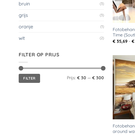
bruin
(3)
grijs
(3)
oranje
(1)
Fotobehang
Time (Sout
wit
(2)
€
35,69
-
€
FILTER OP PRIJS
Min.
Max.
Prijs:
€ 30
—
€ 300
FILTER
prijs
prijs
Fotobehang
around wat