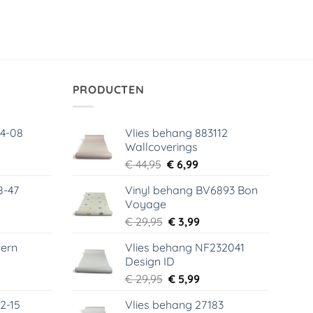
PRODUCTEN
64-08
Vlies behang 883112
Wallcoverings
elijke
dige
Oorspronkelijke
Huidige
€
44,95
€
6,99
s
prijs
prijs
8-47
Vinyl behang BV6893 Bon
was:
is:
Voyage
99.
€ 44,95.
€ 6,99.
elijke
dige
Oorspronkelijke
Huidige
€
29,95
€
3,99
s
prijs
prijs
ern
Vlies behang NF232041
was:
is:
Design ID
99.
€ 29,95.
€ 3,99.
elijke
dige
Oorspronkelijke
Huidige
€
29,95
€
5,99
s
prijs
prijs
2-15
Vlies behang 27183
was:
is: