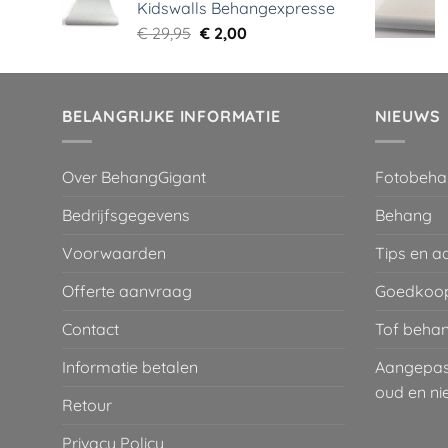
Kidswalls Behangexpresse
€ 29,95.
€ 5,99.
Oorspronkelijke
Huidige
€
29,95
€
2,00
prijs
prijs
was:
is:
€ 29,95.
€ 2,00.
BELANGRIJKE INFORMATIE
NIEUWS
Over BehangGigant
Fotobeha
Bedrijfsgegevens
Behang
Voorwaarden
Tips en a
Offerte aanvraag
Goedkoop
Contact
Tof behan
Informatie betalen
Aangepaste
oud en ni
Retour
Privacy Policy