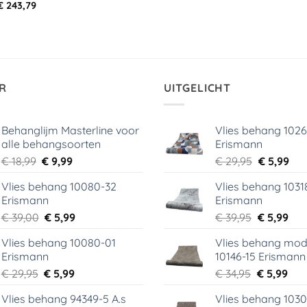
Prijsklasse:
€
243,79
€ 108,29
tot
€ 243,79
R
UITGELICHT
Behanglijm Masterline voor
Vlies behang 102
alle behangsoorten
Erismann
Oorspronkelijke
Huidige
Oorspronk
Hui
€
18,99
€
9,99
€
29,95
€
5,99
prijs
prijs
prijs
prij
Vlies behang 10080-32
Vlies behang 1031
was:
is:
was:
is:
Erismann
Erismann
€ 18,99.
€ 9,99.
€ 29,95.
€ 5,
Oorspronkelijke
Huidige
Oorspronk
Hui
€
39,00
€
5,99
€
39,95
€
5,99
prijs
prijs
prijs
prij
Vlies behang 10080-01
Vlies behang mod
was:
is:
was:
is:
Erismann
10146-15 Erismann
€ 39,00.
€ 5,99.
€ 39,95.
€ 5,
Oorspronkelijke
Huidige
Oorspronk
Hui
€
29,95
€
5,99
€
34,95
€
5,99
prijs
prijs
prijs
prij
Vlies behang 94349-5 A.s
Vlies behang 1030
was:
is:
was:
is: