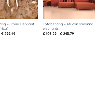
ang – Stone Elephant
Fotobehang – African savanna
frica)
elephants
Prijsklasse:
Prijsklasse:
-
€
299,49
€
108,29
-
€
243,79
€ 35,69
€ 108,29
tot
tot
€ 299,49
€ 243,79