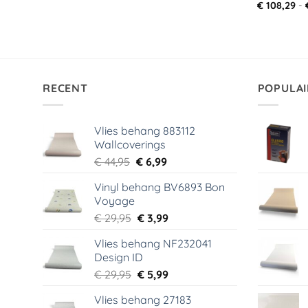
€
108,29
-
RECENT
POPULAI
Vlies behang 883112
Wallcoverings
Oorspronkelijke
Huidige
€
44,95
€
6,99
prijs
prijs
Vinyl behang BV6893 Bon
was:
is:
Voyage
€ 44,95.
€ 6,99.
Oorspronkelijke
Huidige
€
29,95
€
3,99
prijs
prijs
Vlies behang NF232041
was:
is:
Design ID
€ 29,95.
€ 3,99.
Oorspronkelijke
Huidige
€
29,95
€
5,99
prijs
prijs
Vlies behang 27183
was:
is: