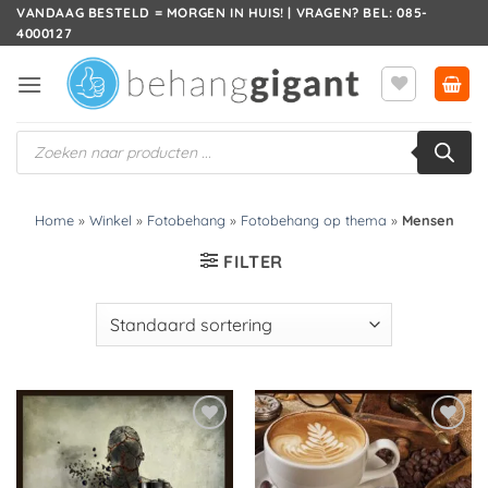
Ga
VANDAAG BESTELD = MORGEN IN HUIS! | VRAGEN? BEL: 085-
4000127
naar
inhoud
Producten
zoeken
Home
»
Winkel
»
Fotobehang
»
Fotobehang op thema
»
Mensen
FILTER
Toevoegen
Toevoegen
aan
aan
verlanglijst
verlanglijst