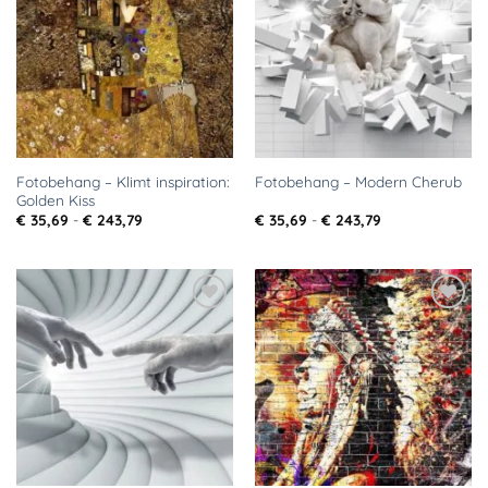
aan
aan
verlanglijst
verlanglijst
Fotobehang – Klimt inspiration:
Fotobehang – Modern Cherub
Golden Kiss
Prijsklasse:
Prijsklasse:
€
35,69
-
€
243,79
€
35,69
-
€
243,79
€ 35,69
€ 35,69
tot
tot
€ 243,79
€ 243,79
Toevoegen
Toevoegen
aan
aan
verlanglijst
verlanglijst