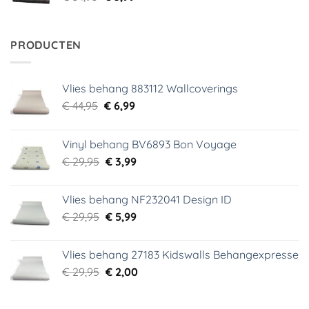
prijs
prijs
was:
is:
€ 34,95.
€ 5,99.
PRODUCTEN
Vlies behang 883112 Wallcoverings
Oorspronkelijke
Huidige
€
44,95
€
6,99
prijs
prijs
was:
is:
Vinyl behang BV6893 Bon Voyage
€ 44,95.
€ 6,99.
Oorspronkelijke
Huidige
€
29,95
€
3,99
prijs
prijs
was:
is:
Vlies behang NF232041 Design ID
€ 29,95.
€ 3,99.
Oorspronkelijke
Huidige
€
29,95
€
5,99
prijs
prijs
was:
is:
Vlies behang 27183 Kidswalls Behangexpresse
€ 29,95.
€ 5,99.
Oorspronkelijke
Huidige
€
29,95
€
2,00
prijs
prijs
was:
is: