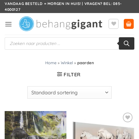
Ga
VANDAAG BESTELD = MORGEN IN HUIS! | VRAGEN? BEL: 085-
4000127
naar
inhoud
Producten
zoeken
Home
»
Winkel
»
paarden
FILTER
Toevoegen
Toevoegen
aan
aan
verlanglijst
verlanglijst