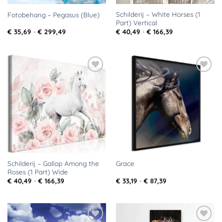
Schilderij – White Horses (1
Fotobehang – Pegasus (Blue)
Part) Vertical
Prijsklasse:
Prijsklasse:
€
35,69
-
€
299,49
€
40,49
-
€
166,39
€ 35,69
€ 40,49
tot
tot
€ 299,49
€ 166,39
Toevoegen
Toevoegen
aan
aan
verlanglijst
verlanglijst
Schilderij – Gallop Among the
Grace
Roses (1 Part) Wide
Prijsklasse:
Prijsklasse:
€
40,49
-
€
166,39
€
33,19
-
€
87,39
€ 40,49
€ 33,19
tot
tot
€ 166,39
€ 87,39