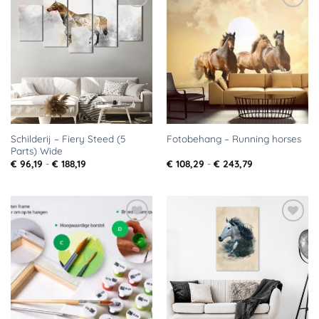
Toevoegen
Toevoegen
aan
aan
verlanglijst
verlanglijst
Schilderij – Fiery Steed (5
Fotobehang – Running horses
Parts) Wide
Prijsklasse:
Prijsklasse:
€
96,19
-
€
188,19
€
108,29
-
€
243,79
€ 96,19
€ 108,29
tot
tot
€ 188,19
€ 243,79
Toevoegen
Toevoegen
aan
aan
verlanglijst
verlanglijst