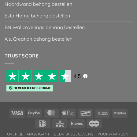
Noordwand behang bestellen
Esta Home behang bestellen
BN Wallcoverings behang bestellen
A.s. Creation behang bestellen
TRUSTSCORE
Visa
PayPal
MasterCard
Apple
Bancontact
Bank
Belfiu
Pay
Transfer
IDeal
KBC
Klarna
Maestro
OVER BEHANGGIGANT
BEDRIJFSGEGEVENS
VOORWAARDEN