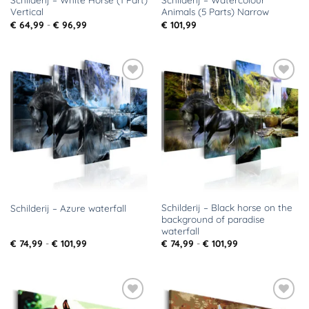
Vertical
Animals (5 Parts) Narrow
Prijsklasse:
€
64,99
-
€
96,99
€
101,99
€ 64,99
tot
€ 96,99
Toevoegen
Toevoegen
aan
aan
verlanglijst
verlanglijst
Schilderij – Black horse on the
Schilderij – Azure waterfall
background of paradise
waterfall
Prijsklasse:
Prijsklasse:
€
74,99
-
€
101,99
€
74,99
-
€
101,99
€ 74,99
€ 74,99
tot
tot
€ 101,99
€ 101,99
Toevoegen
Toevoegen