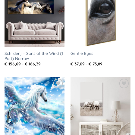
Toevoegen
Toevoegen
aan
aan
verlanglijst
verlanglijst
Schilderij – Sons of the Wind (1
Gentle Eyes
Part) Narrow
Prijsklasse:
Prijsklasse:
€
156,69
-
€
166,39
€
37,09
-
€
73,89
€ 156,69
€ 37,09
tot
tot
€ 166,39
€ 73,89
Toevoegen
Toevoegen
aan
aan
verlanglijst
verlanglijst