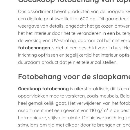
Ons assortiment bevat producten van de hoogste kwa
een digitale print kwaliteit tot 600 dpi. Dit garandeer
weergave van details, ongeacht het gekozen ontwerp
het het interieur door het te veranderen in een bui
de werking van UV-straling, daarom zal het niet verb
fotobehangen
is niet alleen geschikt voor in huis.
inrichting opfrissen en tegelijkertijd het interieur opt
duurzaam product dat je niet teleur zal stellen.
Fotobehang voor de slaapkam
Goedkoop fotobehang
is uiterst praktisch, dit is
oppervlakken mee te versieren, zoals meubels. Belan
heel gemakkelijk gaat. Het verwijderen van het fot
assortiment met een gewicht van 110 g/m² is de best
harmonieuze, stijlvolle ruimte. De nieuwe inrichting z
stimulans om tijd met elkaar door te brengen en on