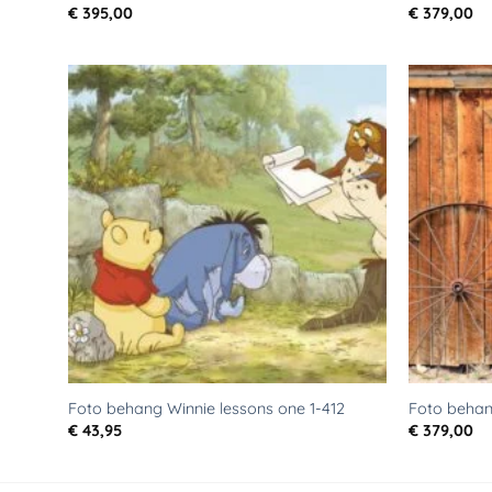
€
395,00
€
379,00
Toevoegen
aan
verlanglijst
Foto behang Winnie lessons one 1-412
Foto beha
€
43,95
€
379,00