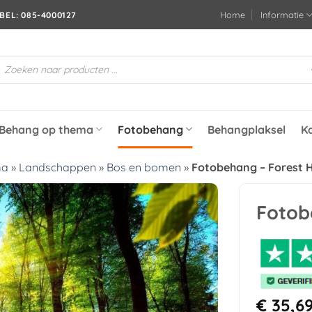
Home
Informatie
BEL: 085-4000127
roducten
oeken
Behang op thema
Fotobehang
Behangplaksel
K
ma
»
Landschappen
»
Bos en bomen
»
Fotobehang – Forest 
Fotob
Toevoegen
aan
verlanglijst
€
35,6