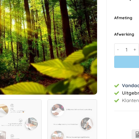
Afmeting
Afwerking
Fotobehang 
Vanda
Uitgeb
Klante