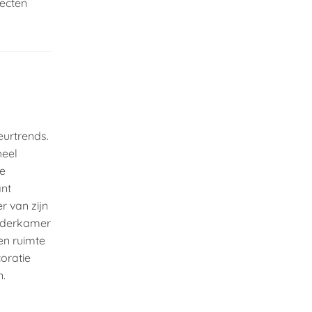
fecten
eurtrends.
heel
te
ant
r van zijn
inderkamer
en ruimte
oratie
n.