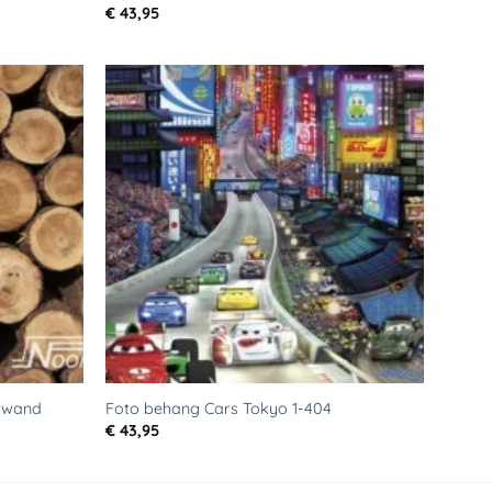
€
43,95
Toevoegen
Toevoegen
aan
aan
verlanglijst
verlanglijst
dwand
Foto behang Cars Tokyo 1-404
€
43,95