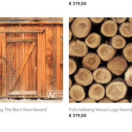
€
379,00
Toevoegen
aan
verlanglijst
ng The Barn Noordwand
Foto behang Wood Logs Noor
€
379,00