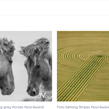
Toevoegen
aan
verlanglijst
ng grey Horses Noordwand
Foto behang Stripes Noordwan