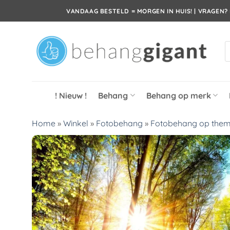
Ga
VANDAAG BESTELD = MORGEN IN HUIS! | VRAGEN? 
naar
inhoud
P
z
! Nieuw !
Behang
Behang op merk
Home
»
Winkel
»
Fotobehang
»
Fotobehang op the