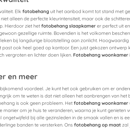
liteit. Elk
fotobehang
uit het aanbod komt tot stand met ge
t niet alleen de perfecte kleurintensiteit, maar ook de schitter
. Hierdoor ziet het
fotobehang slaapkamer
er perfect uit en
tengewoon gezellige ruimte. Bovendien is het volkomen besch
leken bij langdurige blootstelling aan zonlicht. Hoogwaardig
 Het past ook heel goed op kantoor. Een juist gekozen ontwerp
isch vergroten en lichter doen lijken.
Fotobehang woonkamer
er en meer
 een bijkomend voordeel. Je kunt het ook gebruiken om er ander
grijk om te weten is dat niet alleen het aanbrengen van het
obehang is ook geen probleem. Het
fotobehang woonkamer
e manier om je huis te veranderen, waarna je kunt genieten 
al ongetwijfeld bij alle gezinsleden in de smaak vallen en is e
derlinge banden te versterken. Ons
fotobehang op maat
zal 