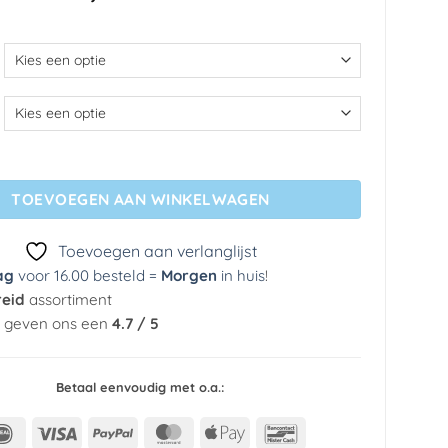
€ 35,69
tot
€ 299,49
- Forest Hideout aantal
TOEVOEGEN AAN WINKELWAGEN
Toevoegen aan verlanglijst
ag
voor 16.00 besteld =
Morgen
in huis
!
reid
assortiment
n geven ons een
4.7 / 5
Betaal eenvoudig met o.a.:
IDeal
Visa
PayPal
MasterCard
Apple
Bancontact