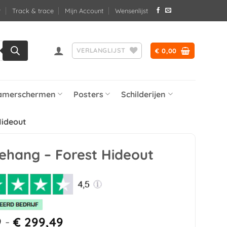
Track & trace
Mijn Account
Wensenlijst
VERLANGLIJST
€
0,00
amerschermen
Posters
Schilderijen
Hideout
ehang – Forest Hideout
Prijsklasse:
9
-
€
299,49