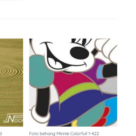
Toevoegen
Toevoegen
aan
aan
verlanglijst
verlanglijst
d
Foto behang Minnie Colorfull 1-422