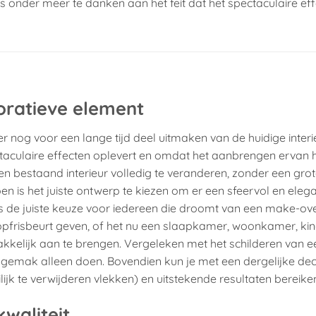
t is onder meer te danken aan het feit dat het spectaculaire ef
oratieve element
r nog voor een lange tijd deel uitmaken van de huidige interi
ectaculaire effecten oplevert en omdat het aanbrengen ervan 
 bestaand interieur volledig te veranderen, zonder een gro
oen is het juiste ontwerp te kiezen om er een sfeervol en eleg
s de juiste keuze voor iedereen die droomt van een make-ove
 opfrisbeurt geven, of het nu een slaapkamer, woonkamer, k
kkelijk aan te brengen. Vergeleken met het schilderen van e
et gemak alleen doen. Bovendien kun je met een dergelijke dec
k te verwijderen vlekken) en uitstekende resultaten bereike
waliteit