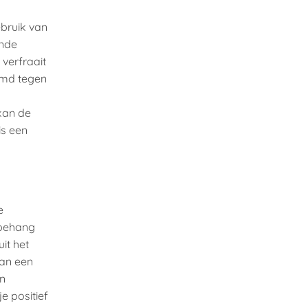
bruik van
ende
 verfraait
ermd tegen
 kan de
is een
e
 behang
uit het
van een
en
je positief