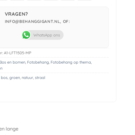
Pay
VRAGEN?
INFO@BEHANGGIGANT.NL, OF:
WhatsApp ons
r:
A1-LFT1505-MP
Bos en bomen
,
Fotobehang
,
Fotobehang op thema
,
en
,
bos
,
groen
,
natuur
,
straal
en lange