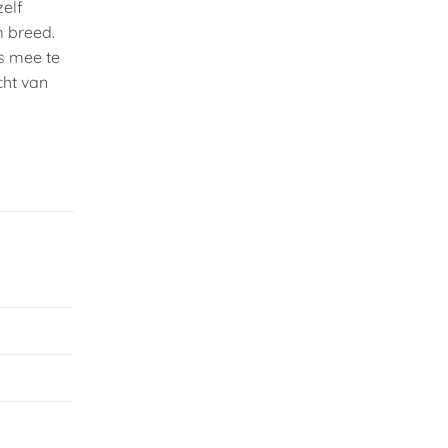
zelf
m breed.
is mee te
cht van