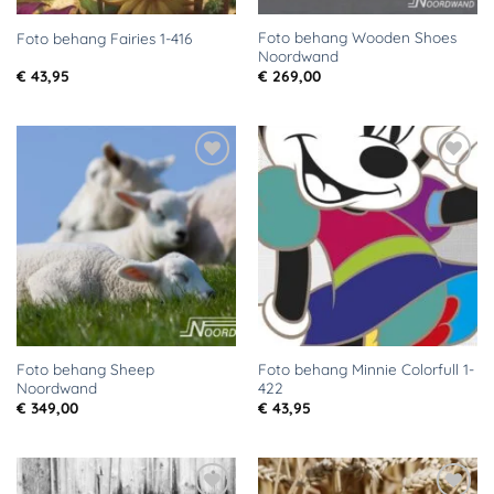
Foto behang Wooden Shoes
Foto behang Fairies 1-416
Noordwand
€
43,95
€
269,00
Toevoegen
Toevoegen
aan
aan
verlanglijst
verlanglijst
Foto behang Sheep
Foto behang Minnie Colorfull 1-
Noordwand
422
€
349,00
€
43,95