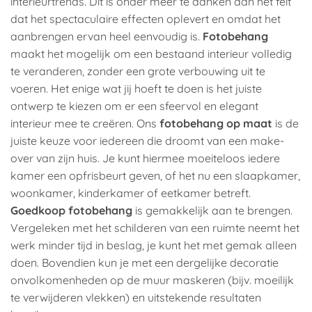
interieurtrends. Dit is onder meer te danken aan het feit
dat het spectaculaire effecten oplevert en omdat het
aanbrengen ervan heel eenvoudig is.
Fotobehang
maakt het mogelijk om een bestaand interieur volledig
te veranderen, zonder een grote verbouwing uit te
voeren. Het enige wat jij hoeft te doen is het juiste
ontwerp te kiezen om er een sfeervol en elegant
interieur mee te creëren. Ons
fotobehang op maat
is de
juiste keuze voor iedereen die droomt van een make-
over van zijn huis. Je kunt hiermee moeiteloos iedere
kamer een opfrisbeurt geven, of het nu een slaapkamer,
woonkamer, kinderkamer of eetkamer betreft.
Goedkoop fotobehang
is gemakkelijk aan te brengen.
Vergeleken met het schilderen van een ruimte neemt het
werk minder tijd in beslag, je kunt het met gemak alleen
doen. Bovendien kun je met een dergelijke decoratie
onvolkomenheden op de muur maskeren (bijv. moeilijk
te verwijderen vlekken) en uitstekende resultaten