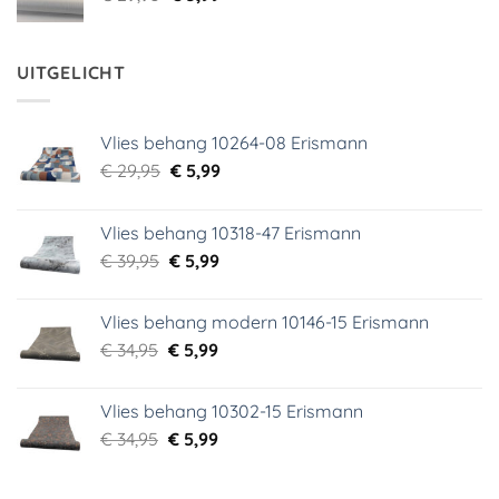
prijs
prijs
was:
is:
€ 29,95.
€ 3,99.
UITGELICHT
Vlies behang 10264-08 Erismann
Oorspronkelijke
Huidige
€
29,95
€
5,99
prijs
prijs
was:
is:
Vlies behang 10318-47 Erismann
€ 29,95.
€ 5,99.
Oorspronkelijke
Huidige
€
39,95
€
5,99
prijs
prijs
was:
is:
Vlies behang modern 10146-15 Erismann
€ 39,95.
€ 5,99.
Oorspronkelijke
Huidige
€
34,95
€
5,99
prijs
prijs
was:
is:
Vlies behang 10302-15 Erismann
€ 34,95.
€ 5,99.
Oorspronkelijke
Huidige
€
34,95
€
5,99
prijs
prijs
was:
is: