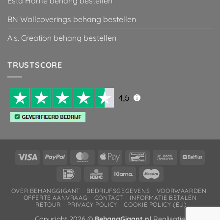
Esta Home behang bestellen
BN Wallcoverings behang bestellen
A.s. Creation behang bestellen
TRUSTSCORE
Visa
PayPal
MasterCard
Apple
Bancontact
Bank
Belfiu
Pay
Transfer
IDeal
KBC
Klarna
Maestro
OVER BEHANGGIGANT
BEDRIJFSGEGEVENS
VOORWAARDEN
OFFERTE AANVRAAG
CONTACT
INFORMATIE BETALEN
RETOUR
PRIVACY POLICY
COOKIE POLICY (EU)
Copyright 2026 ©
BehangGigant.nl
Realisatie