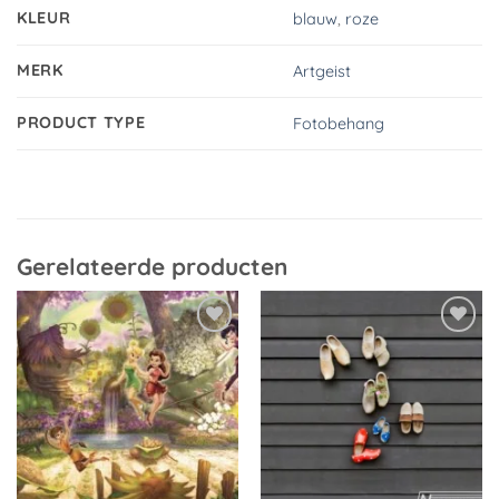
KLEUR
blauw
,
roze
MERK
Artgeist
PRODUCT TYPE
Fotobehang
Gerelateerde producten
Toevoegen
Toevoegen
aan
aan
verlanglijst
verlanglijst