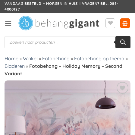
Ga
VANDAAG BESTELD = MORGEN IN HUIS! | VRAGEN? BEL: 085-
4000127
naar
inhoud
Producten
zoeken
Home
»
Winkel
»
Fotobehang
»
Fotobehang op thema
»
Bladeren
»
Fotobehang – Holiday Memory – Second
Variant
Toevoegen
aan
verlanglijst