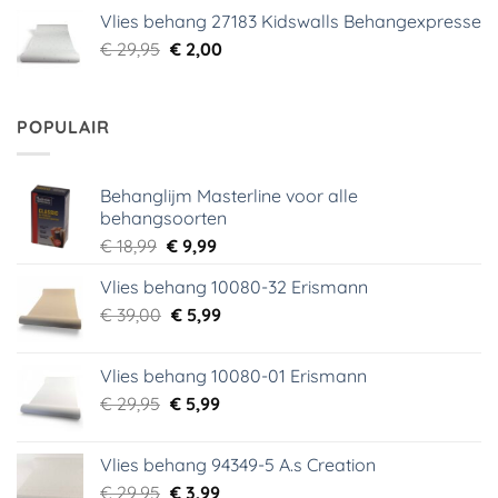
was:
is:
Vlies behang 27183 Kidswalls Behangexpresse
€ 29,95.
€ 5,99.
Oorspronkelijke
Huidige
€
29,95
€
2,00
prijs
prijs
was:
is:
€ 29,95.
€ 2,00.
POPULAIR
Behanglijm Masterline voor alle
behangsoorten
Oorspronkelijke
Huidige
€
18,99
€
9,99
prijs
prijs
Vlies behang 10080-32 Erismann
was:
is:
Oorspronkelijke
Huidige
€
39,00
€ 18,99.
€
5,99
€ 9,99.
prijs
prijs
was:
is:
Vlies behang 10080-01 Erismann
€ 39,00.
€ 5,99.
Oorspronkelijke
Huidige
€
29,95
€
5,99
prijs
prijs
was:
is:
Vlies behang 94349-5 A.s Creation
€ 29,95.
€ 5,99.
Oorspronkelijke
Huidige
€
29,95
€
3,99