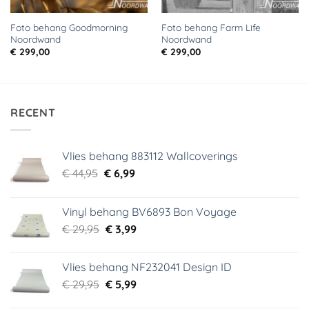
Foto behang Goodmorning
Foto behang Farm Life
Noordwand
Noordwand
€
299,00
€
299,00
RECENT
Vlies behang 883112 Wallcoverings
Oorspronkelijke
Huidige
€
44,95
€
6,99
prijs
prijs
was:
is:
Vinyl behang BV6893 Bon Voyage
€ 44,95.
€ 6,99.
Oorspronkelijke
Huidige
€
29,95
€
3,99
prijs
prijs
was:
is:
Vlies behang NF232041 Design ID
€ 29,95.
€ 3,99.
Oorspronkelijke
Huidige
€
29,95
€
5,99
prijs
prijs