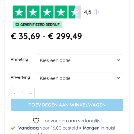
Prijsklasse:
€
35,69
-
€
299,49
€ 35,69
tot
€ 299,49
Afmeting
Afwerking
Fotobehang - Holiday Memory - Second Variant aantal
TOEVOEGEN AAN WINKELWAGEN
Toevoegen aan verlanglijst
Vandaag
voor 16.00 besteld =
Morgen
in huis
!