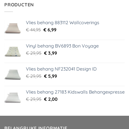
€ 34,95.
€ 5,99.
PRODUCTEN
Vlies behang 883112 Wallcoverings
Oorspronkelijke
Huidige
€
44,95
€
6,99
prijs
prijs
was:
is:
Vinyl behang BV6893 Bon Voyage
€ 44,95.
€ 6,99.
Oorspronkelijke
Huidige
€
29,95
€
3,99
prijs
prijs
was:
is:
Vlies behang NF232041 Design ID
€ 29,95.
€ 3,99.
Oorspronkelijke
Huidige
€
29,95
€
5,99
prijs
prijs
was:
is:
Vlies behang 27183 Kidswalls Behangexpresse
€ 29,95.
€ 5,99.
Oorspronkelijke
Huidige
€
29,95
€
2,00
prijs
prijs
was:
is:
€ 29,95.
€ 2,00.
BELANGRIJKE INFORMATIE