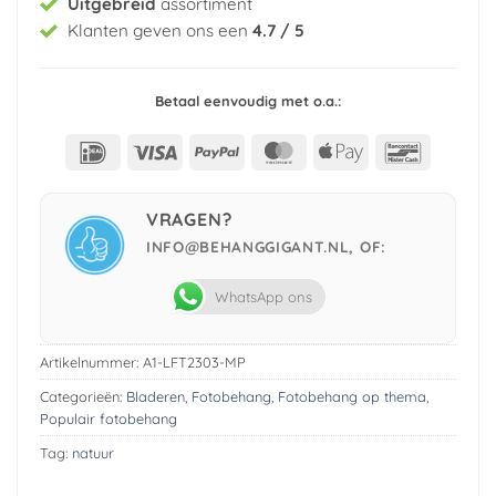
Uitgebreid
assortiment
Klanten geven ons een
4.7 / 5
Betaal eenvoudig met o.a.:
IDeal
Visa
PayPal
MasterCard
Apple
Bancont
Pay
VRAGEN?
INFO@BEHANGGIGANT.NL, OF:
WhatsApp ons
Artikelnummer:
A1-LFT2303-MP
Categorieën:
Bladeren
,
Fotobehang
,
Fotobehang op thema
,
Populair fotobehang
Tag:
natuur