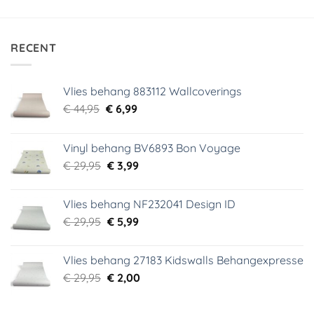
RECENT
Vlies behang 883112 Wallcoverings
Oorspronkelijke
Huidige
€
44,95
€
6,99
prijs
prijs
was:
is:
Vinyl behang BV6893 Bon Voyage
€ 44,95.
€ 6,99.
Oorspronkelijke
Huidige
€
29,95
€
3,99
prijs
prijs
was:
is:
Vlies behang NF232041 Design ID
€ 29,95.
€ 3,99.
Oorspronkelijke
Huidige
€
29,95
€
5,99
prijs
prijs
was:
is:
Vlies behang 27183 Kidswalls Behangexpresse
€ 29,95.
€ 5,99.
Oorspronkelijke
Huidige
€
29,95
€
2,00
prijs
prijs
was:
is: