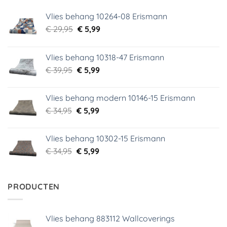
Vlies behang 10264-08 Erismann
Oorspronkelijke
Huidige
€
29,95
€
5,99
prijs
prijs
was:
is:
Vlies behang 10318-47 Erismann
€ 29,95.
€ 5,99.
Oorspronkelijke
Huidige
€
39,95
€
5,99
prijs
prijs
was:
is:
Vlies behang modern 10146-15 Erismann
€ 39,95.
€ 5,99.
Oorspronkelijke
Huidige
€
34,95
€
5,99
prijs
prijs
was:
is:
Vlies behang 10302-15 Erismann
€ 34,95.
€ 5,99.
Oorspronkelijke
Huidige
€
34,95
€
5,99
prijs
prijs
was:
is:
€ 34,95.
€ 5,99.
PRODUCTEN
Vlies behang 883112 Wallcoverings