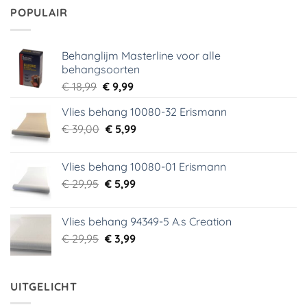
€ 29,95.
€ 2,00.
POPULAIR
Behanglijm Masterline voor alle
behangsoorten
Oorspronkelijke
Huidige
€
18,99
€
9,99
prijs
prijs
Vlies behang 10080-32 Erismann
was:
is:
Oorspronkelijke
Huidige
€
39,00
€ 18,99.
€
5,99
€ 9,99.
prijs
prijs
was:
is:
Vlies behang 10080-01 Erismann
€ 39,00.
€ 5,99.
Oorspronkelijke
Huidige
€
29,95
€
5,99
prijs
prijs
was:
is:
Vlies behang 94349-5 A.s Creation
€ 29,95.
€ 5,99.
Oorspronkelijke
Huidige
€
29,95
€
3,99
prijs
prijs
was:
is:
€ 29,95.
€ 3,99.
UITGELICHT