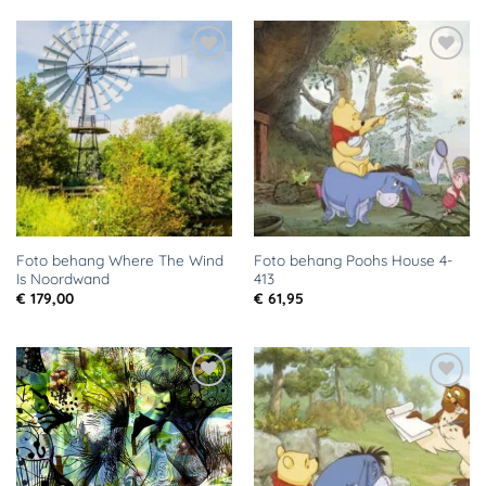
Toevoegen
Toevoegen
aan
aan
verlanglijst
verlanglijst
Foto behang Where The Wind
Foto behang Poohs House 4-
Is Noordwand
413
€
179,00
€
61,95
Toevoegen
Toevoegen
aan
aan
verlanglijst
verlanglijst