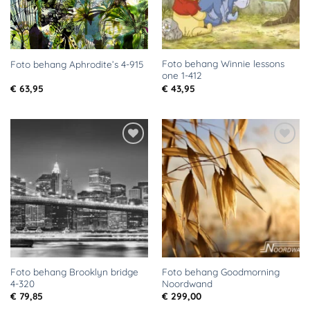
Foto behang Winnie lessons
Foto behang Aphrodite’s 4-915
one 1-412
€
63,95
€
43,95
Toevoegen
Toevoegen
aan
aan
verlanglijst
verlanglijst
Foto behang Brooklyn bridge
Foto behang Goodmorning
4-320
Noordwand
€
79,85
€
299,00