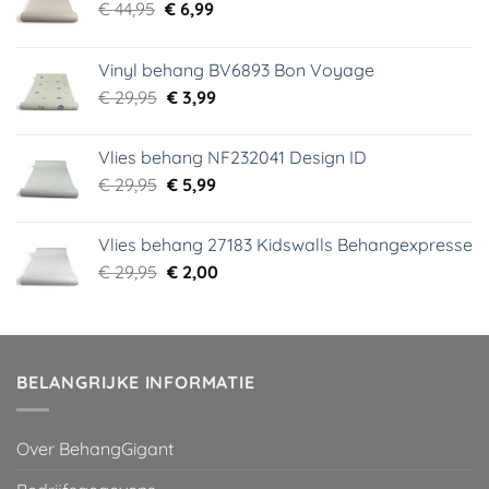
Oorspronkelijke
Huidige
€
44,95
€
6,99
prijs
prijs
was:
is:
Vinyl behang BV6893 Bon Voyage
€ 44,95.
€ 6,99.
Oorspronkelijke
Huidige
€
29,95
€
3,99
prijs
prijs
was:
is:
Vlies behang NF232041 Design ID
€ 29,95.
€ 3,99.
Oorspronkelijke
Huidige
€
29,95
€
5,99
prijs
prijs
was:
is:
Vlies behang 27183 Kidswalls Behangexpresse
€ 29,95.
€ 5,99.
Oorspronkelijke
Huidige
€
29,95
€
2,00
prijs
prijs
was:
is:
€ 29,95.
€ 2,00.
BELANGRIJKE INFORMATIE
Over BehangGigant