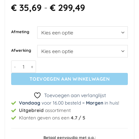
Prijsklasse:
€
35,69
-
€
299,49
€ 35,69
tot
€ 299,49
Afmeting
Afwerking
Fotobehang - Jungle Animals on White Background Made Wi
TOEVOEGEN AAN WINKELWAGEN
Toevoegen aan verlanglijst
Vandaag
voor 16.00 besteld =
Morgen
in huis
!
Uitgebreid
assortiment
Klanten geven ons een
4.7 / 5
Betaal eenvoudig met o.a.: