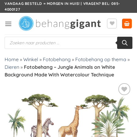
Ga
VANDAAG BESTELD = MORGEN IN HUIS! | VRAGEN? BEL: 085-
4000127
naar
inhoud
Producten
zoeken
Home
»
Winkel
»
Fotobehang
»
Fotobehang op thema
»
Dieren
»
Fotobehang – Jungle Animals on White
Background Made With Watercolour Technique
Toevoegen
aan
verlanglijst