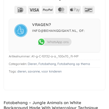
IDeal
Visa
PayPal
MasterCard
Apple
Bancont
Pay
VRAGEN?
INFO@BEHANGGIGANT.NL, OF:
WhatsApp ons
Artikelnummer:
A1-g-C-10132-a-a_100x70_ft-MP
Categorieën:
Dieren
,
Fotobehang
,
Fotobehang op thema
Tags:
dieren
,
savanne
,
voor kinderen
Fotobehang – Jungle Animals on White
Background Made With Watercolour Technique