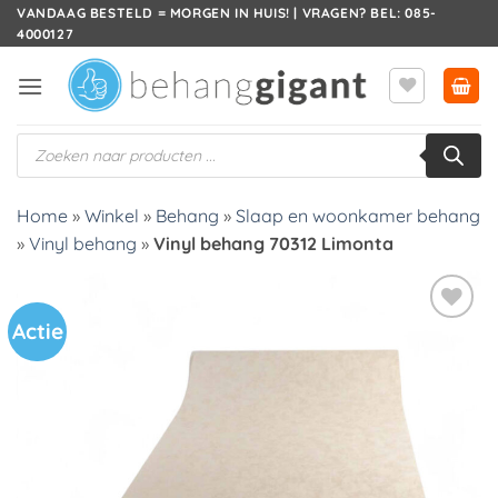
Ga
VANDAAG BESTELD = MORGEN IN HUIS! | VRAGEN? BEL: 085-
4000127
naar
inhoud
Producten
zoeken
Home
»
Winkel
»
Behang
»
Slaap en woonkamer behang
»
Vinyl behang
»
Vinyl behang 70312 Limonta
Actie
Toevoegen
aan
verlanglijst