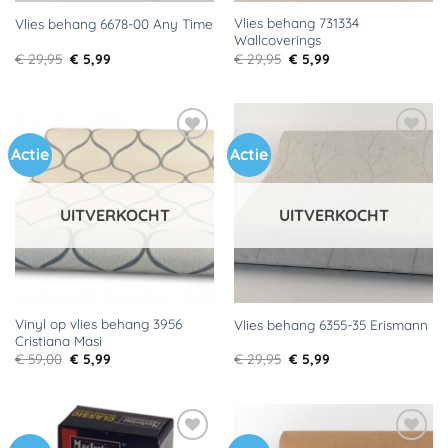
Vlies behang 731334
Vlies behang 6678-00 Any Time
Wallcoverings
Oorspronkelijke
Huidige
Oorspronkelijke
Huidige
€
29,95
€
5,99
€
29,95
€
5,99
prijs
prijs
prijs
prijs
was:
is:
was:
is:
€ 29,95.
€ 5,99.
€ 29,95.
€ 5,99.
Actie
Actie
Toevoegen
Toevoegen
aan
aan
verlanglijst
verlanglijst
UITVERKOCHT
UITVERKOCHT
Vinyl op vlies behang 3956
Vlies behang 6355-35 Erismann
Cristiana Masi
Oorspronkelijke
Huidige
Oorspronkelijke
Huidige
€
59,00
€
5,99
€
29,95
€
5,99
prijs
prijs
prijs
prijs
was:
is:
was:
is:
€ 59,00.
€ 5,99.
€ 29,95.
€ 5,99.