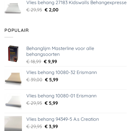
Vlies behang 27183 Kidswalls Behangexpresse
€ 29,95.
€ 5,99.
Oorspronkelijke
Huidige
€
29,95
€
2,00
prijs
prijs
was:
is:
€ 29,95.
€ 2,00.
POPULAIR
Behanglijm Masterline voor alle
behangsoorten
Oorspronkelijke
Huidige
€
18,99
€
9,99
prijs
prijs
Vlies behang 10080-32 Erismann
was:
is:
Oorspronkelijke
Huidige
€
39,00
€ 18,99.
€
5,99
€ 9,99.
prijs
prijs
was:
is:
Vlies behang 10080-01 Erismann
€ 39,00.
€ 5,99.
Oorspronkelijke
Huidige
€
29,95
€
5,99
prijs
prijs
was:
is:
Vlies behang 94349-5 A.s Creation
€ 29,95.
€ 5,99.
Oorspronkelijke
Huidige
€
29,95
€
3,99