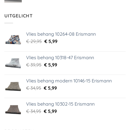
prijs
prijs
was:
is:
€ 29,95.
€ 3,99.
UITGELICHT
Vlies behang 10264-08 Erismann
Oorspronkelijke
Huidige
€
29,95
€
5,99
prijs
prijs
was:
is:
Vlies behang 10318-47 Erismann
€ 29,95.
€ 5,99.
Oorspronkelijke
Huidige
€
39,95
€
5,99
prijs
prijs
was:
is:
Vlies behang modern 10146-15 Erismann
€ 39,95.
€ 5,99.
Oorspronkelijke
Huidige
€
34,95
€
5,99
prijs
prijs
was:
is:
Vlies behang 10302-15 Erismann
€ 34,95.
€ 5,99.
Oorspronkelijke
Huidige
€
34,95
€
5,99
prijs
prijs
was:
is:
€ 34,95.
€ 5,99.