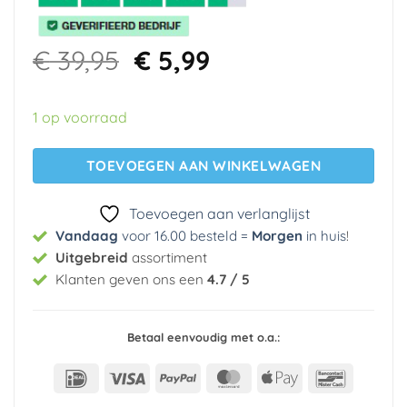
Oorspronkelijke
Huidige
€
39,95
€
5,99
prijs
prijs
was:
is:
1 op voorraad
€ 39,95.
€ 5,99.
TOEVOEGEN AAN WINKELWAGEN
Toevoegen aan verlanglijst
Vandaag
voor 16.00 besteld =
Morgen
in huis
!
Uitgebreid
assortiment
Klanten geven ons een
4.7 / 5
Betaal eenvoudig met o.a.:
IDeal
Visa
PayPal
MasterCard
Apple
Bancont
Pay