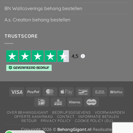
BN Wallcoverings behang bestellen
A.s. Creation behang bestellen
TRUSTSCORE
Visa
PayPal
MasterCard
Apple
Bancontact
Bank
Belfiu
Pay
Transfer
IDeal
KBC
Klarna
Maestro
OVER BEHANGGIGANT
BEDRIJFSGEGEVENS
VOORWAARDEN
OFFERTE AANVRAAG
CONTACT
INFORMATIE BETALEN
RETOUR
PRIVACY POLICY
COOKIE POLICY (EU)
Copyright 2026 ©
BehangGigant.nl
Realisatie