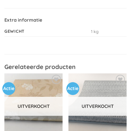
Extra informatie
GEWICHT
1 kg
Gerelateerde producten
Actie
Actie
Toevoegen
Toevoegen
aan
aan
verlanglijst
verlanglijst
UITVERKOCHT
UITVERKOCHT