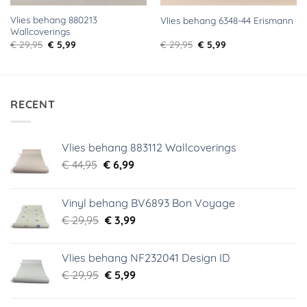
Vlies behang 880213
Vlies behang 6348-44 Erismann
Wallcoverings
Oorspronkelijke
Huidige
Oorspronkelijke
Huidige
€
29,95
€
5,99
€
29,95
€
5,99
prijs
prijs
prijs
prijs
was:
is:
was:
is:
€ 29,95.
€ 5,99.
€ 29,95.
€ 5,99.
RECENT
Vlies behang 883112 Wallcoverings
Oorspronkelijke
Huidige
€
44,95
€
6,99
prijs
prijs
was:
is:
Vinyl behang BV6893 Bon Voyage
€ 44,95.
€ 6,99.
Oorspronkelijke
Huidige
€
29,95
€
3,99
prijs
prijs
was:
is:
Vlies behang NF232041 Design ID
€ 29,95.
€ 3,99.
Oorspronkelijke
Huidige
€
29,95
€
5,99
prijs
prijs
was:
is: