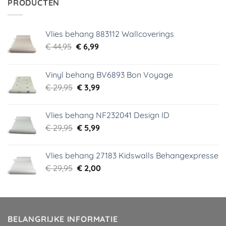
PRODUCTEN
Vlies behang 883112 Wallcoverings
Oorspronkelijke
Huidige
€
44,95
€
6,99
prijs
prijs
was:
is:
Vinyl behang BV6893 Bon Voyage
€ 44,95.
€ 6,99.
Oorspronkelijke
Huidige
€
29,95
€
3,99
prijs
prijs
was:
is:
Vlies behang NF232041 Design ID
€ 29,95.
€ 3,99.
Oorspronkelijke
Huidige
€
29,95
€
5,99
prijs
prijs
was:
is:
Vlies behang 27183 Kidswalls Behangexpresse
€ 29,95.
€ 5,99.
Oorspronkelijke
Huidige
€
29,95
€
2,00
prijs
prijs
was:
is:
€ 29,95.
€ 2,00.
BELANGRIJKE INFORMATIE