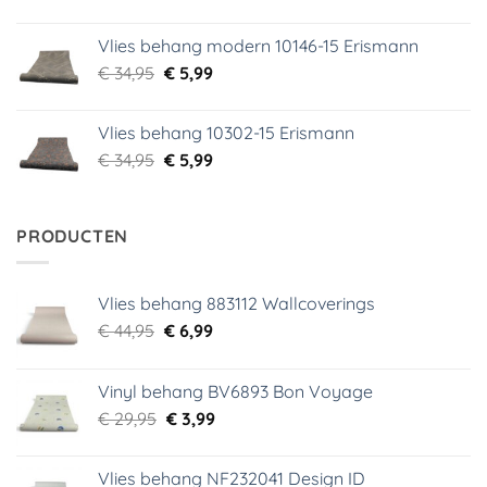
prijs
prijs
was:
is:
Vlies behang modern 10146-15 Erismann
€ 39,95.
€ 5,99.
Oorspronkelijke
Huidige
€
34,95
€
5,99
prijs
prijs
was:
is:
Vlies behang 10302-15 Erismann
€ 34,95.
€ 5,99.
Oorspronkelijke
Huidige
€
34,95
€
5,99
prijs
prijs
was:
is:
€ 34,95.
€ 5,99.
PRODUCTEN
Vlies behang 883112 Wallcoverings
Oorspronkelijke
Huidige
€
44,95
€
6,99
prijs
prijs
was:
is:
Vinyl behang BV6893 Bon Voyage
€ 44,95.
€ 6,99.
Oorspronkelijke
Huidige
€
29,95
€
3,99
prijs
prijs
was:
is:
Vlies behang NF232041 Design ID
€ 29,95.
€ 3,99.