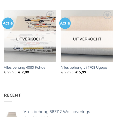
prijs
prijs
prijs
prijs
was:
is:
was:
is:
€ 18,99.
€ 9,99.
€ 29,95.
€ 5,99.
Actie
Actie
Toevoegen
Toevoegen
aan
aan
verlanglijst
verlanglijst
UITVERKOCHT
UITVERKOCHT
Vlies behang 4080 Fohde
Vlies behang J94708 Ugepa
Oorspronkelijke
Huidige
Oorspronkelijke
Huidige
€
29,95
€
2,00
€
29,95
€
5,99
prijs
prijs
prijs
prijs
was:
is:
was:
is:
€ 29,95.
€ 2,00.
€ 29,95.
€ 5,99.
RECENT
Vlies behang 883112 Wallcoverings