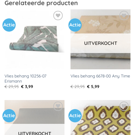
Gerelateerde producten
Actie
Actie
Toevoegen
Toevoegen
aan
aan
verlanglijst
verlanglijst
UITVERKOCHT
Vlies behang 10256-07
Vlies behang 6678-00 Any Time
Erismann
Oorspronkelijke
Huidige
Oorspronkelijke
Huidige
€
29,95
€
3,99
€
29,95
€
5,99
prijs
prijs
prijs
prijs
was:
is:
was:
is:
€ 29,95.
€ 3,99.
€ 29,95.
€ 5,99.
Actie
Actie
Toevoegen
Toevoegen
aan
aan
verlanglijst
verlanglijst
UITVERKOCHT