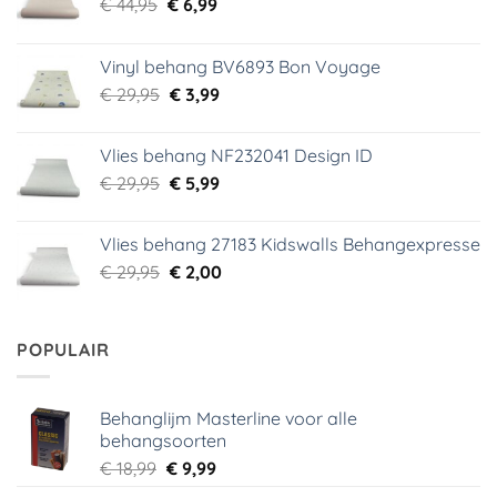
Oorspronkelijke
Huidige
€
44,95
€
6,99
prijs
prijs
was:
is:
Vinyl behang BV6893 Bon Voyage
€ 44,95.
€ 6,99.
Oorspronkelijke
Huidige
€
29,95
€
3,99
prijs
prijs
was:
is:
Vlies behang NF232041 Design ID
€ 29,95.
€ 3,99.
Oorspronkelijke
Huidige
€
29,95
€
5,99
prijs
prijs
was:
is:
Vlies behang 27183 Kidswalls Behangexpresse
€ 29,95.
€ 5,99.
Oorspronkelijke
Huidige
€
29,95
€
2,00
prijs
prijs
was:
is:
€ 29,95.
€ 2,00.
POPULAIR
Behanglijm Masterline voor alle
behangsoorten
Oorspronkelijke
Huidige
€
18,99
€
9,99
prijs
prijs