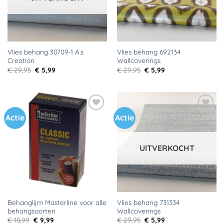
Vlies behang 30709-1 A.s
Vlies behang 692134
Creation
Wallcoverings
Oorspronkelijke
Huidige
Oorspronkelijke
Huidige
€
29,95
€
5,99
€
29,95
€
5,99
prijs
prijs
prijs
prijs
was:
is:
was:
is:
€ 29,95.
€ 5,99.
€ 29,95.
€ 5,99.
Actie
Actie
Toevoegen
Toevoegen
aan
aan
verlanglijst
verlanglijst
UITVERKOCHT
Behanglijm Masterline voor alle
Vlies behang 731334
behangsoorten
Wallcoverings
Oorspronkelijke
Huidige
Oorspronkelijke
Huidige
€
18,99
€
9,99
€
29,95
€
5,99