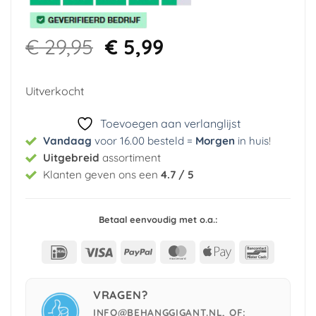
Oorspronkelijke
Huidige
€
29,95
€
5,99
prijs
prijs
was:
is:
Uitverkocht
€ 29,95.
€ 5,99.
Toevoegen aan verlanglijst
Vandaag
voor 16.00 besteld =
Morgen
in huis
!
Uitgebreid
assortiment
Klanten geven ons een
4.7 / 5
Betaal eenvoudig met o.a.:
IDeal
Visa
PayPal
MasterCard
Apple
Bancont
Pay
VRAGEN?
INFO@BEHANGGIGANT.NL, OF: