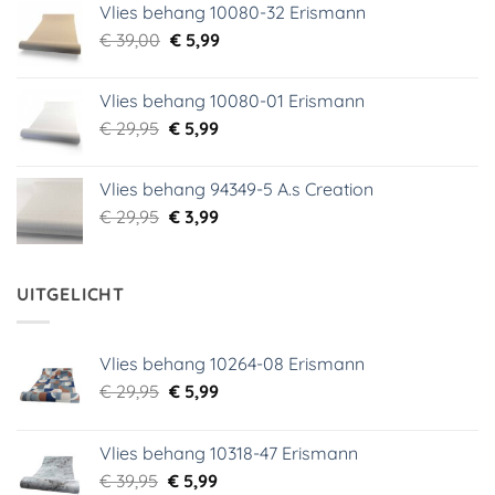
Vlies behang 10080-32 Erismann
was:
is:
Oorspronkelijke
Huidige
€
39,00
€ 18,99.
€
5,99
€ 9,99.
prijs
prijs
was:
is:
Vlies behang 10080-01 Erismann
€ 39,00.
€ 5,99.
Oorspronkelijke
Huidige
€
29,95
€
5,99
prijs
prijs
was:
is:
Vlies behang 94349-5 A.s Creation
€ 29,95.
€ 5,99.
Oorspronkelijke
Huidige
€
29,95
€
3,99
prijs
prijs
was:
is:
€ 29,95.
€ 3,99.
UITGELICHT
Vlies behang 10264-08 Erismann
Oorspronkelijke
Huidige
€
29,95
€
5,99
prijs
prijs
was:
is:
Vlies behang 10318-47 Erismann
€ 29,95.
€ 5,99.
Oorspronkelijke
Huidige
€
39,95
€
5,99