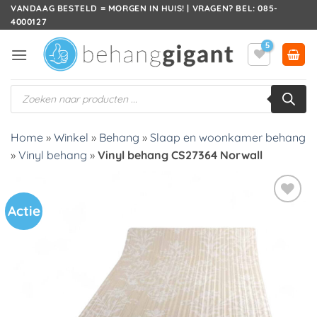
Ga
VANDAAG BESTELD = MORGEN IN HUIS! | VRAGEN? BEL: 085-
4000127
naar
inhoud
Producten
zoeken
Home
»
Winkel
»
Behang
»
Slaap en woonkamer behang
»
Vinyl behang
»
Vinyl behang CS27364 Norwall
Actie
Toevoegen
aan
verlanglijst