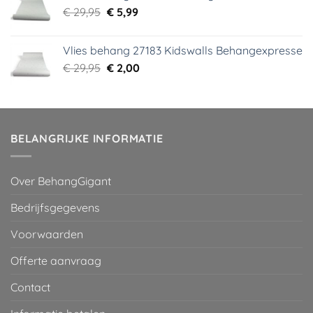
Oorspronkelijke
Huidige
€
29,95
€
5,99
prijs
prijs
was:
is:
Vlies behang 27183 Kidswalls Behangexpresse
€ 29,95.
€ 5,99.
Oorspronkelijke
Huidige
€
29,95
€
2,00
prijs
prijs
was:
is:
€ 29,95.
€ 2,00.
BELANGRIJKE INFORMATIE
Over BehangGigant
Bedrijfsgegevens
Voorwaarden
Offerte aanvraag
Contact